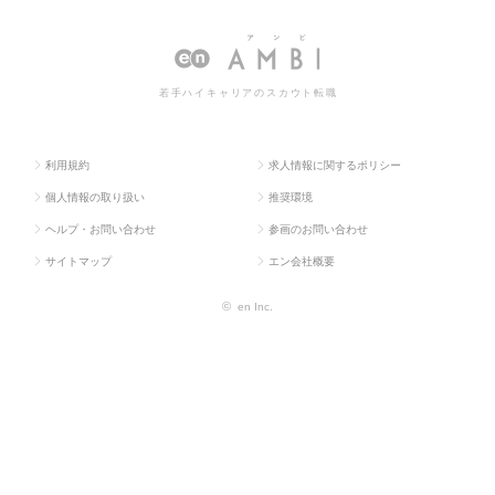
人TOP
門系
O
職・求人情報一覧
若手ハイキャリアのスカウト転職
利用規約
求人情報に関するポリシー
個人情報の取り扱い
推奨環境
ヘルプ・お問い合わせ
参画のお問い合わせ
サイトマップ
エン会社概要
©
en Inc.