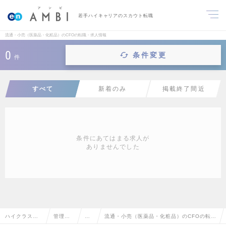
若手ハイキャリアのスカウト転職
流通・小売（医薬品・化粧品）のCFOの転職・求人情報
0
条件変更
件
すべて
新着のみ
掲載終了間近
条件にあてはまる求人が
ありませんでした
ハイクラス求
管理部
CF
流通・小売（医薬品・化粧品）のCFOの転