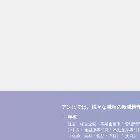
アンビでは、様々な職種の転職情
職種
/
経営・経営企画・事業企画系
管理部
/
/
ント系
金融系専門職
不動産系専門
/
（化学・素材・食品・衣料）
技術系