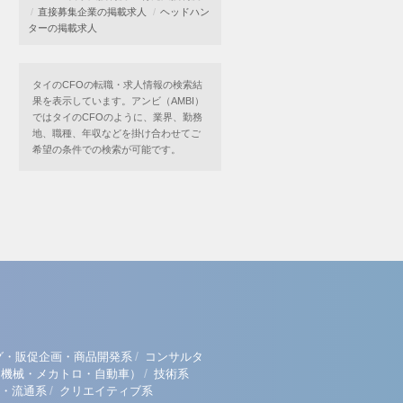
直接募集企業の掲載求人
ヘッドハン
ターの掲載求人
タイのCFOの転職・求人情報の検索結
果を表示しています。アンビ（AMBI）
ではタイのCFOのように、業界、勤務
地、職種、年収などを掛け合わせてご
希望の条件での検索が可能です。
/
グ・販促企画・商品開発系
コンサルタ
/
（機械・メカトロ・自動車）
技術系
/
・流通系
クリエイティブ系