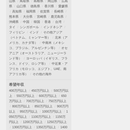
山県
鳥取県
島根県
岡山県
広島
県
山口県
徳島県
香川県
愛媛県
高知県
福岡県
佐賀県
長崎県
熊本県
大分県
宮崎県
鹿児島県
沖縄県
中国
韓国
香港
台湾
タイ
シンガポール
インドネシア
フィリピン
インド
その他アジア
（ベトナム、ミャンマー等）
北米（ア
メリカ、カナダ等）
中南米（メキシ
コ、ブラジル、アルゼンチン等）
オセ
アニア（オーストラリア、ニュージーラ
ンド等）
ヨーロッパ（イギリス、フラ
ンス、ドイツ、ロシア等）
中近東・ア
フリカ（モロッコ、エジプト、UAE、南
アフリカ等）
その他の海外
希望年収
400万円以上
450万円以上
500万円以
上
550万円以上
600万円以上
650
万円以上
700万円以上
750万円以上
800万円以上
850万円以上
900万円
以上
950万円以上
1000万円以上
1
050万円以上
1100万円以上
1150万
円以上
1200万円以上
1250万円以上
1300万円以上
1350万円以上
1400