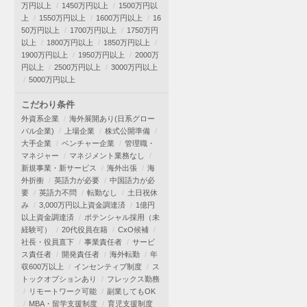
万円以上
1450万円以上
1500万円以
上
1550万円以上
1600万円以上
16
50万円以上
1700万円以上
1750万円
以上
1800万円以上
1850万円以上
1900万円以上
1950万円以上
2000万
円以上
2500万円以上
3000万円以上
5000万円以上
こだわり条件
外資系企業
海外展開あり(日系グロー
バル企業)
上場企業
株式公開準備
大手企業
ベンチャー企業
管理職・
マネジャー
マネジメント業務なし
新規事業・新サービス
海外出張
海
外折衝
英語力が必要
中国語力が必
要
英語力不問
転勤なし
土日祝休
み
3,000万円以上資金調達済
1億円
以上資金調達済
ポテンシャル採用（未
経験可）
20代役員在籍
CxO候補
社長・役員直下
事業責任者
サービ
ス責任者
開発責任者
海外転勤
年
収600万以上
インセンティブ制度
ス
トックオプションあり
フレックス勤務
リモートワーク可能
副業してもOK
MBA・留学支援制度
育児支援制度