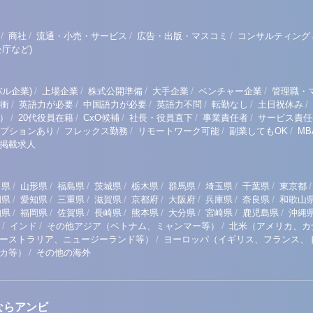
/
/
/
/
商社
流通・小売・サービス
広告・出版・マスコミ
コンサルティング
庁など)
/
/
/
/
/
ル企業)
上場企業
株式公開準備
大手企業
ベンチャー企業
管理職・
/
/
/
/
/
/
衝
英語力が必要
中国語力が必要
英語力不問
転勤なし
土日祝休み
/
/
/
/
/
）
20代役員在籍
CxO候補
社長・役員直下
事業責任者
サービス責任
/
/
/
/
プションあり
フレックス勤務
リモートワーク可能
副業してもOK
M
掲載求人
/
/
/
/
/
/
/
/
/
田県
山形県
福島県
茨城県
栃木県
群馬県
埼玉県
千葉県
東京都
/
/
/
/
/
/
/
/
岡県
愛知県
三重県
滋賀県
京都府
大阪府
兵庫県
奈良県
和歌山
/
/
/
/
/
/
/
/
知県
福岡県
佐賀県
長崎県
熊本県
大分県
宮崎県
鹿児島県
沖縄
/
/
/
インド
その他アジア（ベトナム、ミャンマー等）
北米（アメリカ、カ
/
ーストラリア、ニュージーランド等）
ヨーロッパ（イギリス、フランス、
/
リカ等）
その他の海外
ならアンビ