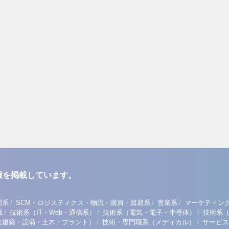
報を掲載しています。
/
/
/
門系
SCM・ロジスティクス・物流・購買・貿易系
営業系
マーケティン
/
/
/
職
技術系（IT・Web・通信系）
技術系（電気・電子・半導体）
技術系
/
/
（建築・設備・土木・プラント）
技術・専門職系（メディカル）
サービス