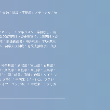
/
/
/
/
金融
建設・不動産
メディカル
物
/
/
マネジャー
マネジメント業務なし
新
/
3,000万円以上資金調達済
1億円以上資
/
/
/
者
開発責任者
海外転勤
年収600万
/
/
BA・留学支援制度
育児支援制度
直接
/
/
/
/
神奈川県
新潟県
富山県
石川県
/
/
/
/
/
県
鳥取県
島根県
岡山県
広島県
/
/
/
/
/
/
県
中国
韓国
香港
台湾
タイ
シ
/
ナダ等）
中南米（メキシコ、ブラジ
/
ドイツ、ロシア等）
中近東・アフリカ