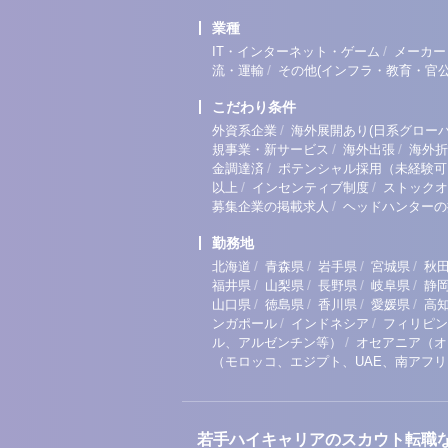
業種
/
IT・インターネット・ゲーム
メーカー
/
流・運輸
その他(インフラ・教育・官公
こだわり条件
/
外資系企業
海外展開あり(日系グローバ
/
/
規事業・新サービス
海外出張
海外折
/
金調達済
ポテンシャル採用（未経験可
/
/
以上
インセンティブ制度
ストックオ
/
募集企業の掲載求人
ヘッドハンターの
勤務地
/
/
/
/
北海道
青森県
岩手県
宮城県
秋
/
/
/
/
福井県
山梨県
長野県
岐阜県
静
/
/
/
/
山口県
徳島県
香川県
愛媛県
高
/
/
ンガポール
インドネシア
フィリピン
/
ル、アルゼンチン等）
オセアニア（オ
（モロッコ、エジプト、UAE、南アフ
若手ハイキャリアのスカウト転職