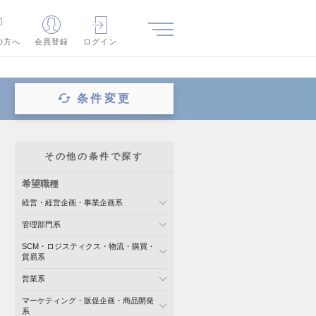
の方へ
会員登録
ログイン
条件変更
その他の条件で探す
希望職種
経営・経営企画・事業企画系
管理部門系
SCM・ロジスティクス・物流・購買・
貿易系
営業系
マーケティング・販促企画・商品開発
系