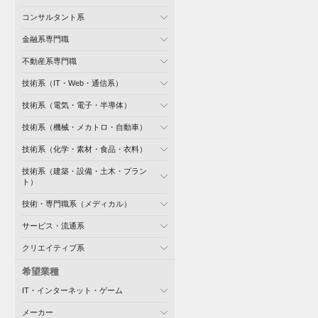
コンサルタント系
金融系専門職
不動産系専門職
技術系（IT・Web・通信系）
技術系（電気・電子・半導体）
技術系（機械・メカトロ・自動車）
技術系（化学・素材・食品・衣料）
技術系（建築・設備・土木・プラン
ト）
技術・専門職系（メディカル）
サービス・流通系
クリエイティブ系
希望業種
IT・インターネット・ゲーム
メーカー