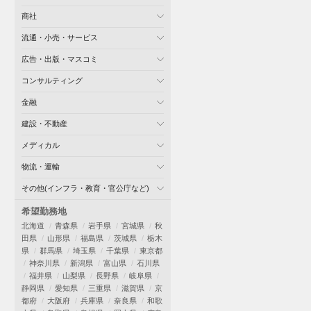
商社
流通・小売・サービス
広告・出版・マスコミ
コンサルティング
金融
建設・不動産
メディカル
物流・運輸
その他(インフラ・教育・官公庁など)
希望勤務地
北海道
青森県
岩手県
宮城県
秋
田県
山形県
福島県
茨城県
栃木
県
群馬県
埼玉県
千葉県
東京都
神奈川県
新潟県
富山県
石川県
福井県
山梨県
長野県
岐阜県
静岡県
愛知県
三重県
滋賀県
京
都府
大阪府
兵庫県
奈良県
和歌