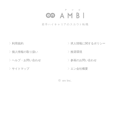
TOP
門系
O
人情報一覧
若手ハイキャリアのスカウト転職
利用規約
求人情報に関するポリシー
個人情報の取り扱い
推奨環境
ヘルプ・お問い合わせ
参画のお問い合わせ
サイトマップ
エン会社概要
©
en Inc.