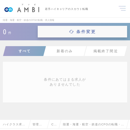
若手ハイキャリアのスカウト転職
陸運・海運・航空・鉄道のCFOの転職・求人情報
0
条件変更
件
すべて
新着のみ
掲載終了間近
条件にあてはまる求人が
ありませんでした
ハイクラス求人
管理部
CF
陸運・海運・航空・鉄道のCFOの転職・求