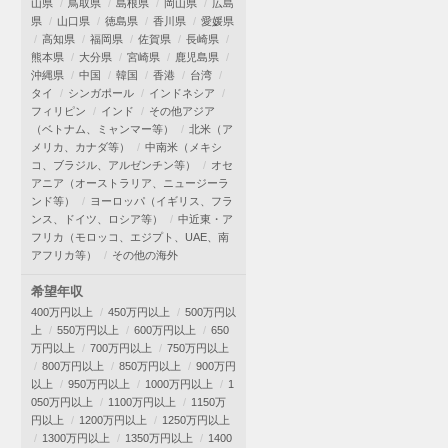
山県
鳥取県
島根県
岡山県
広島
県
山口県
徳島県
香川県
愛媛県
高知県
福岡県
佐賀県
長崎県
熊本県
大分県
宮崎県
鹿児島県
沖縄県
中国
韓国
香港
台湾
タイ
シンガポール
インドネシア
フィリピン
インド
その他アジア
（ベトナム、ミャンマー等）
北米（ア
メリカ、カナダ等）
中南米（メキシ
コ、ブラジル、アルゼンチン等）
オセ
アニア（オーストラリア、ニュージーラ
ンド等）
ヨーロッパ（イギリス、フラ
ンス、ドイツ、ロシア等）
中近東・ア
フリカ（モロッコ、エジプト、UAE、南
アフリカ等）
その他の海外
希望年収
400万円以上
450万円以上
500万円以
上
550万円以上
600万円以上
650
万円以上
700万円以上
750万円以上
800万円以上
850万円以上
900万円
以上
950万円以上
1000万円以上
1
050万円以上
1100万円以上
1150万
円以上
1200万円以上
1250万円以上
1300万円以上
1350万円以上
1400