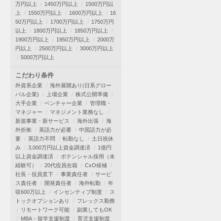
万円以上
1450万円以上
1500万円以
上
1550万円以上
1600万円以上
16
50万円以上
1700万円以上
1750万円
以上
1800万円以上
1850万円以上
1900万円以上
1950万円以上
2000万
円以上
2500万円以上
3000万円以上
5000万円以上
こだわり条件
外資系企業
海外展開あり(日系グロー
バル企業)
上場企業
株式公開準備
大手企業
ベンチャー企業
管理職・
マネジャー
マネジメント業務なし
新規事業・新サービス
海外出張
海
外折衝
英語力が必要
中国語力が必
要
英語力不問
転勤なし
土日祝休
み
3,000万円以上資金調達済
1億円
以上資金調達済
ポテンシャル採用（未
経験可）
20代役員在籍
CxO候補
社長・役員直下
事業責任者
サービ
ス責任者
開発責任者
海外転勤
年
収600万以上
インセンティブ制度
ス
トックオプションあり
フレックス勤務
リモートワーク可能
副業してもOK
MBA・留学支援制度
育児支援制度