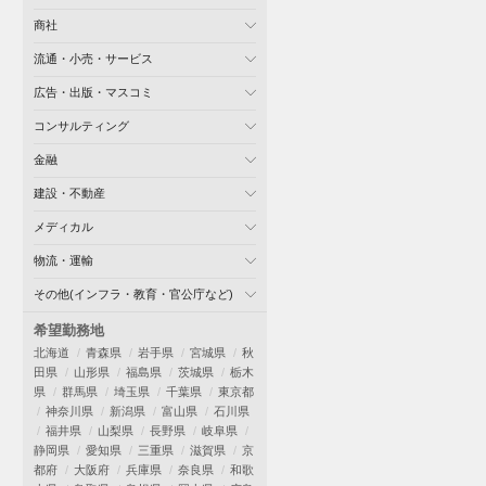
商社
流通・小売・サービス
広告・出版・マスコミ
コンサルティング
金融
建設・不動産
メディカル
物流・運輸
その他(インフラ・教育・官公庁など)
希望勤務地
北海道
青森県
岩手県
宮城県
秋
田県
山形県
福島県
茨城県
栃木
県
群馬県
埼玉県
千葉県
東京都
神奈川県
新潟県
富山県
石川県
福井県
山梨県
長野県
岐阜県
静岡県
愛知県
三重県
滋賀県
京
都府
大阪府
兵庫県
奈良県
和歌