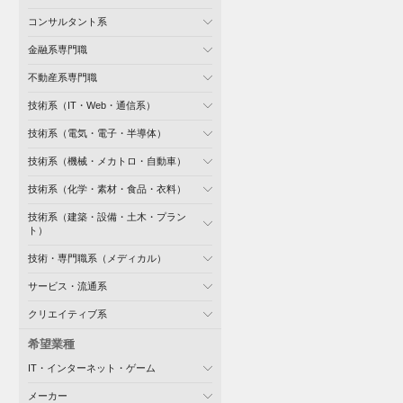
コンサルタント系
金融系専門職
不動産系専門職
技術系（IT・Web・通信系）
技術系（電気・電子・半導体）
技術系（機械・メカトロ・自動車）
技術系（化学・素材・食品・衣料）
技術系（建築・設備・土木・プラン
ト）
技術・専門職系（メディカル）
サービス・流通系
クリエイティブ系
希望業種
IT・インターネット・ゲーム
メーカー