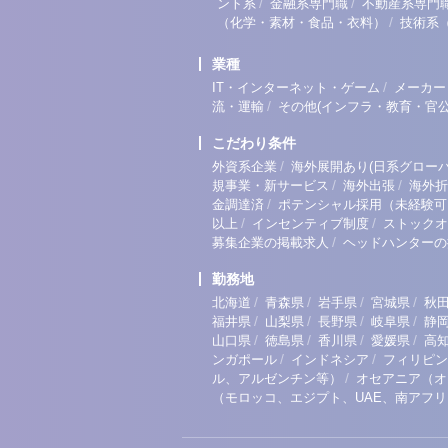
/
/
ント系
金融系専門職
不動産系専門
/
（化学・素材・食品・衣料）
技術系
業種
/
IT・インターネット・ゲーム
メーカー
/
流・運輸
その他(インフラ・教育・官公
こだわり条件
/
外資系企業
海外展開あり(日系グローバ
/
/
規事業・新サービス
海外出張
海外折
/
金調達済
ポテンシャル採用（未経験可
/
/
以上
インセンティブ制度
ストックオ
/
募集企業の掲載求人
ヘッドハンターの
勤務地
/
/
/
/
北海道
青森県
岩手県
宮城県
秋
/
/
/
/
福井県
山梨県
長野県
岐阜県
静
/
/
/
/
山口県
徳島県
香川県
愛媛県
高
/
/
ンガポール
インドネシア
フィリピン
/
ル、アルゼンチン等）
オセアニア（オ
（モロッコ、エジプト、UAE、南アフ