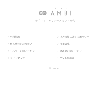
ス求人TO
部門
ー・アシスタント
シスタントの転職・求人情報一覧
P
系
若手ハイキャリアのスカウト転職
利用規約
求人情報に関するポリシー
個人情報の取り扱い
推奨環境
ヘルプ・お問い合わせ
参画のお問い合わせ
サイトマップ
エン会社概要
©
en Inc.