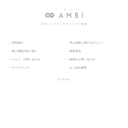
求人TOP
部門
ー・アシスタント
スタントの転職・求人情報一覧
系
若手ハイキャリアのスカウト転職
利用規約
求人情報に関するポリシー
個人情報の取り扱い
推奨環境
ヘルプ・お問い合わせ
参画のお問い合わせ
サイトマップ
エン会社概要
©
en Inc.