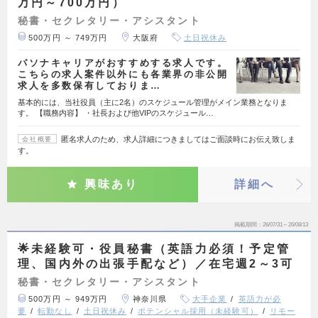
万円～700万円）
秘書・セクレタリー・アシスタント
500万円 ～ 749万円
大阪府
土日祝休み
パソナキャリアがおすすめする求人です。
こちらの求人案件以外にも各業界の非公開
求人を多数保有しておりま…
基本的には、当社役員（主に2名）のスケジュール管理がメイン業務となりま
す。 【職務内容】 ・社長および他VIPのスケジュール…
匿名求人のため、求人詳細につきましてはご面談時にお伝え致しま
会社概要
す。
興味あり
詳細へ
掲載期間
26/07/31～26/08/13
🌟未経験可・役員秘書（英語力必須！予定管
理、国内外の出張手配など）／在宅週2～3可
秘書・セクレタリー・アシスタント
500万円 ～ 949万円
神奈川県
大手企業
英語力が必
要
転勤なし
土日祝休み
ポテンシャル採用（未経験可）
リモー