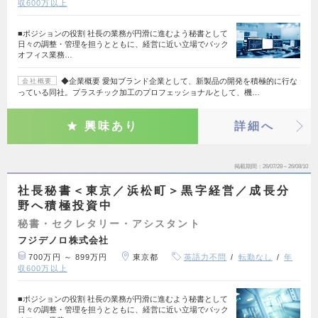
収600万以上
■ポジションの役割 社長の業務が円滑に進むよう秘書として
日々の調整・管理を担うとともに、経営に近い立場でバック
オフィス業務…
◆企業概要 愛知ブランド企業として、新製品の開発を積極的に行な
会社概要
っている同社。プラスチック加工のプロフェッショナルとして、機…
興味あり
詳細へ
掲載期間
26/07/28～26/08/10
社長秘書＜東京／浜松町＞黒字経営／成長分
野へ積極投資中
秘書・セクレタリー・アシスタント
フジデノロ株式会社
700万円 ～ 899万円
東京都
英語力不問
転勤なし
年
収600万以上
■ポジションの役割 社長の業務が円滑に進むよう秘書として
日々の調整・管理を担うとともに、経営に近い立場でバック