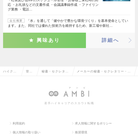
・社長及び他VIPのスケジュール管理 ・お客様ご来社時の対
応 ・お礼状などの文書作成 ・会議議事録作成 ・ファイリン
グ業務 ・電話…
「水」を通して「健やかで豊かな環境づくり」を基本使命としてい
会社概要
ます。また、同社では優れた技術力を維持するため、新工場や新社…
興味あり
詳細へ
ハイクラ
管理
秘書・セクレタリ
メーカーの秘書・セクレタリー・ア
ス求人TO
部門
ー・アシスタント
シスタントの転職・求人情報一覧
P
系
若手ハイキャリアのスカウト転職
利用規約
求人情報に関するポリシー
個人情報の取り扱い
推奨環境