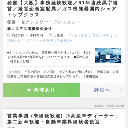
秘書【大阪】事務経験歓迎／61年連続黒字経
営／経営企画室配属／ガス検知器国内シェア
トップクラス
秘書・セクレタリー・アシスタント
新コスモス電機株式会社
450万円 ～ 549万円
大阪府
上場企業
英語力不問
土
日祝休み
ポテンシャル採用（未経験可）
■ミッション ガス検知・警報機を扱う同社において、社長お
よび相談役の秘書業務を行っていただきます。 ■業務内容
・社長および役…
空気の汚れ、ガス漏れ、火災が起きた際に感知し、警報を鳴らす保
会社概要
安機器(ガス検知器や警報器)の製造を行っています。 【使用場所…
興味あり
詳細へ
掲載期間
26/07/29～26/08/11
営業事務 (未経験歓迎) @高級車ディーラー｜
第二新卒歓迎・自動車業界経験者歓迎