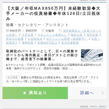
掲載期間
26/08/01～26/09/06
【大阪／年収MAX850万円】未経験歓迎◆大
手メーカーの役員秘書◆年休126日/土日祝休
み
秘書・セクレタリー・アシスタント
400万円 ～ 899万円
大阪府
海外展開あり（日系グローバ
ル企業）
大手企業
マネジメント業務なし
海外出張
海外折衝
英語力が必要
土日祝休み
ポテンシャル採用（未経験可）
社長・
役員直下
海外転勤
年収600万以上
育児支援制度
取締役のパートナーとして、日々の業務サ
ポートから海外拠点・来日ゲストとの架け
橋まで、経営直下の秘書業…
●スケジュール・アポイント調整、会議の設定および議事録作成 ●国内外からの
来客・海外ゲストのアテンド、滞在中の移動・宿泊・…
創業から半世紀以上の歴史を持ち、現在は世界（アジア・アメリ
会社概要
カ・ヨーロッパ等）に強固なネットワークを持つ釣り具を専門とする…
興味あり
詳細へ
掲載期間
26/07/31～26/08/13