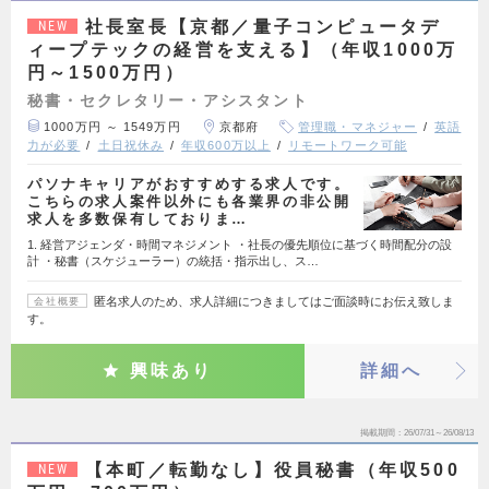
社長室長【京都／量子コンピュータデ
NEW
ィープテックの経営を支える】（年収1000万
円～1500万円）
秘書・セクレタリー・アシスタント
1000万円 ～ 1549万円
京都府
管理職・マネジャー
英語
力が必要
土日祝休み
年収600万以上
リモートワーク可能
パソナキャリアがおすすめする求人です。
こちらの求人案件以外にも各業界の非公開
求人を多数保有しておりま…
1. 経営アジェンダ・時間マネジメント ・社長の優先順位に基づく時間配分の設
計 ・秘書（スケジューラー）の統括・指示出し、ス…
匿名求人のため、求人詳細につきましてはご面談時にお伝え致しま
会社概要
す。
興味あり
詳細へ
掲載期間
26/07/31～26/08/13
【本町／転勤なし】役員秘書（年収500
NEW