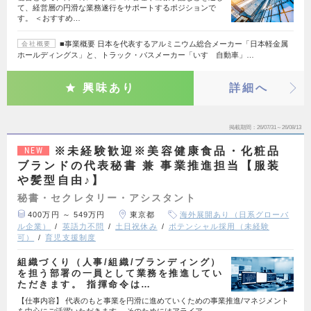
て、経営層の円滑な業務遂行をサポートするポジションで
す。 ＜おすすめ…
■事業概要 日本を代表するアルミニウム総合メーカー「日本軽金属
会社概要
ホールディングス」と、トラック・バスメーカー「いすゞ自動車」…
興味あり
詳細へ
掲載期間
26/07/31～26/08/13
※未経験歓迎※美容健康食品・化粧品
NEW
ブランドの代表秘書 兼 事業推進担当【服装
や髪型自由♪】
秘書・セクレタリー・アシスタント
400万円 ～ 549万円
東京都
海外展開あり（日系グローバ
ル企業）
英語力不問
土日祝休み
ポテンシャル採用（未経験
可）
育児支援制度
組織づくり（人事/組織/ブランディング）
を担う部署の一員として業務を推進してい
ただきます。 指揮命令は…
【仕事内容】 代表のもと事業を円滑に進めていくための事業推進/マネジメント
を中心にご活躍いただきます。 そのためにはアライア…