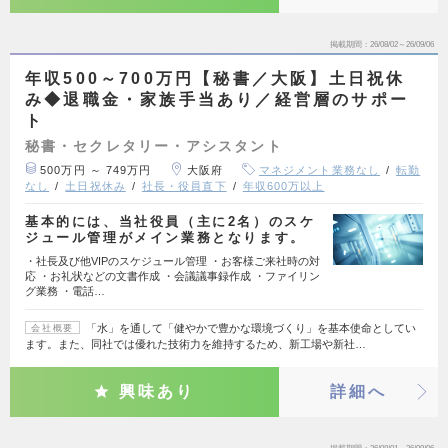
掲載期間
26/08/02～26/09/06
年収500～700万円【秘書／大阪】土日祝休
み◆退職金・家族手当あり／経営層のサポー
ト
秘書・セクレタリー・アシスタント
500万円 ～ 749万円
大阪府
マネジメント業務なし
転勤
なし
土日祝休み
社長・役員直下
年収600万以上
基本的には、当社役員（主に2名）のスケ
ジュール管理がメイン業務となります。
・社長及び他VIPのスケジュール管理 ・お客様ご来社時の対
応 ・お礼状などの文書作成 ・会議議事録作成 ・ファイリン
グ業務 ・電話…
「水」を通して「健やかで豊かな環境づくり」を基本使命としてい
会社概要
ます。また、同社では優れた技術力を維持するため、新工場や新社…
興味あり
詳細へ