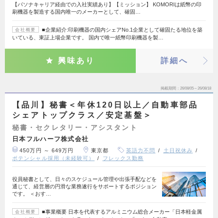
【パソナキャリア経由での入社実績あり】【ミッション】 KOMORIは紙幣の印
刷機器を製造する国内唯一のメーカーとして、確固…
■企業紹介:印刷機器の国内シェアNo.1企業として確固たる地位を築
会社概要
いている、東証上場企業です。 国内で唯一紙幣印刷機器を製…
興味あり
詳細へ
掲載期間
26/08/05～26/08/18
【品川】秘書＜年休120日以上／自動車部品
シェアトップクラス／安定基盤＞
秘書・セクレタリー・アシスタント
日本フルハーフ株式会社
450万円 ～ 649万円
東京都
英語力不問
土日祝休み
ポテンシャル採用（未経験可）
フレックス勤務
役員秘書として、日々のスケジュール管理や出張手配などを
通じて、経営層の円滑な業務遂行をサポートするポジション
です。 ＜おす…
■事業概要 日本を代表するアルミニウム総合メーカー「日本軽金属
会社概要