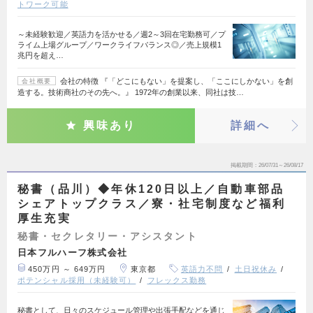
トワーク可能
～未経験歓迎／英語力を活かせる／週2～3回在宅勤務可／プ
ライム上場グループ／ワークライフバランス◎／売上規模1
兆円を超え…
会社の特徴 『「どこにもない」を提案し、「ここにしかない」を創
会社概要
造する。技術商社のその先へ。』 1972年の創業以来、同社は技…
興味あり
詳細へ
掲載期間
26/07/31～26/08/17
秘書（品川）◆年休120日以上／自動車部品
シェアトップクラス／寮・社宅制度など福利
厚生充実
秘書・セクレタリー・アシスタント
日本フルハーフ株式会社
450万円 ～ 649万円
東京都
英語力不問
土日祝休み
ポテンシャル採用（未経験可）
フレックス勤務
秘書として、日々のスケジュール管理や出張手配などを通じ