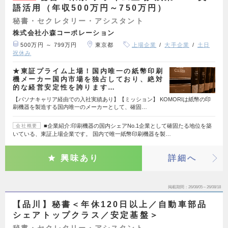
語活用（年収500万円～750万円）
秘書・セクレタリー・アシスタント
株式会社小森コーポレーション
500万円 ～ 799万円
東京都
上場企業
大手企業
土日
祝休み
★東証プライム上場！国内唯一の紙幣印刷
機メーカー国内市場を独占しており、絶対
的な経営安定性を誇ります…
【パソナキャリア経由での入社実績あり】【ミッション】 KOMORIは紙幣の印
刷機器を製造する国内唯一のメーカーとして、確固…
■企業紹介:印刷機器の国内シェアNo.1企業として確固たる地位を築
会社概要
いている、東証上場企業です。 国内で唯一紙幣印刷機器を製…
興味あり
詳細へ
掲載期間
26/08/05～26/08/18
【品川】秘書＜年休120日以上／自動車部品
シェアトップクラス／安定基盤＞