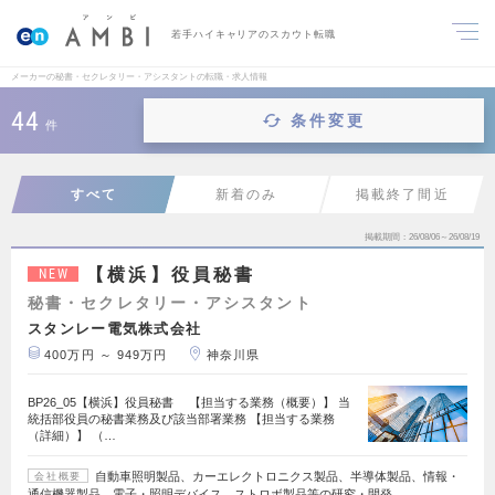
若手ハイキャリアのスカウト転職
メーカーの秘書・セクレタリー・アシスタントの転職・求人情報
44
条件変更
件
すべて
新着のみ
掲載終了間近
掲載期間
26/08/06～26/08/19
【横浜】役員秘書
NEW
秘書・セクレタリー・アシスタント
スタンレー電気株式会社
400万円 ～ 949万円
神奈川県
BP26_05【横浜】役員秘書 【担当する業務（概要）】 当
統括部役員の秘書業務及び該当部署業務 【担当する業務
（詳細）】 （…
自動車照明製品、カーエレクトロニクス製品、半導体製品、情報・
会社概要
通信機器製品、電子・照明デバイス、ストロボ製品等の研究・開発…