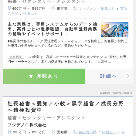
秘書・セクレタリー・アシスタント
400万円 ～ 599万円
東京都
マネジメント業務なし
英語
力不問
転勤なし
主な業務は、専用システムからのデータ抽
出、案件ごとの進捗確認、自動車登録業務
の補助やイベントサポート…
■各案件の進捗チェック 受注管理システムからデータを抽出し、お客様が契約し
た車種の生産が始まっているかなど、契約いただいた…
この企業は、高級スポーツカーの販売とメンテナンスに特化した専
会社概要
門ディーラーとして、多くの愛好者に支持されています。主に高性…
興味あり
詳細へ
掲載期間
26/07/28～26/08/10
社長秘書＜愛知／小牧＞黒字経営／成長分野
へ積極投資中
秘書・セクレタリー・アシスタント
フジデノロ株式会社
700万円 ～ 899万円
愛知県
英語力不問
転勤なし
年