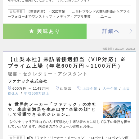
【事業内容】 ・D2C事業 …自社ブランドの商品開発からアフタ
会社概要
ーフォローまでワンストップ ・メディア・アプリ事業 …ユー…
興味あり
詳細へ
掲載期間
26/07/30～26/08/12
【山梨本社】来訪者接遇担当（VIP対応）※
プライム上場（年収600万円～1100万円）
秘書・セクレタリー・アシスタント
ファナック株式会社
600万円 ～ 1149万円
山梨県
上場企業
大手企業
土日
祝休み
年収600万以上
★ 世界的メーカー「ファナック」の本社
で、来訪者満足を生み出す“企業の顔”と
して活躍できるポジション…
【パソナキャリア経由での入社実績あり】来訪者の方に対して以下の業務を担当
していただきます。来訪者のスケジュール管理もお任…
■FA（ファクトリーオートメーション）・ロボット・ロボマシン商
会社概要