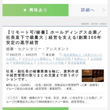
興味あり
詳細へ
掲載期間
26/07/30～26/08/12
【リモート可/秘書】ホールディングス企業／
社長直下で裁量大｜経営を支える/創業100年
安定の黒字経営
秘書・セクレタリー・アシスタント
450万円 ～ 649万円
東京都
海外展開あり（日系グローバ
ル企業）
マネジメント業務なし
英語力不問
転勤なし
土日祝休
み
年収600万以上
リモートワーク可能
育児支援制度
社長・副社長の秘書業務を軸に、資料作成
や経営管理の取りまとめ支援まで担うポジ
ションです。
■関わる人（社内外） ・社長／副社長、持株会社の管理部門（人事・総務等） ・
グループ各社の担当者（経営管理・事業部門） ・来客…
医療・健康の力で「生命、生活、未来」に光を灯すことを掲げ、グ
会社概要
ループの事業拡大に向けてM&A推進やシナジー創出、経営管理を…