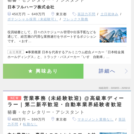
秘書・セクレタリー・アシスタント
日本フルハーフ株式会社
450万円 ～ 649万円
東京都
英語力不問
土日祝休み
ポテンシャル採用（未経験可）
フレックス勤務
役員秘書として、日々のスケジュール管理や出張手配などを
通じて、経営層の円滑な業務遂行をサポートするポジション
です。 ＜おす…
■事業概要 日本を代表するアルミニウム総合メーカー「日本軽金属
会社概要
ホールディングス」と、トラック・バスメーカー「いすゞ自動車」…
興味あり
詳細へ
掲載期間
26/08/05～26/08/18
営業事務 (未経験歓迎) @高級車ディー
NEW
ラー｜第二新卒歓迎・自動車業界経験者歓迎
秘書・セクレタリー・アシスタント
400万円 ～ 599万円
東京都
マネジメント業務なし
英語
力不問
転勤なし