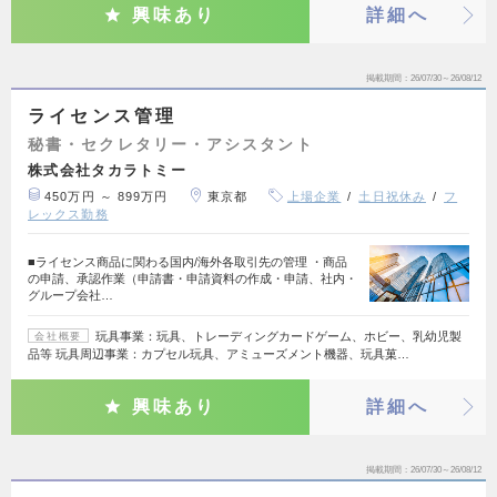
興味あり
詳細へ
掲載期間
26/07/30～26/08/12
ライセンス管理
秘書・セクレタリー・アシスタント
株式会社タカラトミー
450万円 ～ 899万円
東京都
上場企業
土日祝休み
フ
レックス勤務
■ライセンス商品に関わる国内/海外各取引先の管理 ・商品
の申請、承認作業（申請書・申請資料の作成・申請、社内・
グループ会社…
玩具事業：玩具、トレーディングカードゲーム、ホビー、乳幼児製
会社概要
品等 玩具周辺事業：カプセル玩具、アミューズメント機器、玩具菓…
興味あり
詳細へ
掲載期間
26/07/30～26/08/12