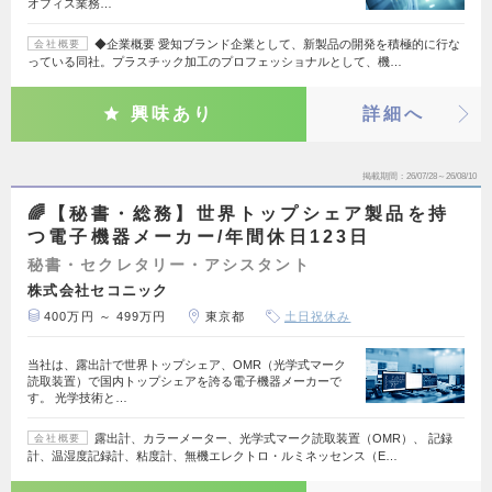
オフィス業務…
◆企業概要 愛知ブランド企業として、新製品の開発を積極的に行な
会社概要
っている同社。プラスチック加工のプロフェッショナルとして、機…
興味あり
詳細へ
掲載期間
26/07/28～26/08/10
🌈【秘書・総務】世界トップシェア製品を持
つ電子機器メーカー/年間休日123日
秘書・セクレタリー・アシスタント
株式会社セコニック
400万円 ～ 499万円
東京都
土日祝休み
当社は、露出計で世界トップシェア、OMR（光学式マーク
読取装置）で国内トップシェアを誇る電子機器メーカーで
す。 光学技術と…
露出計、カラーメーター、光学式マーク読取装置（OMR）、 記録
会社概要
計、温湿度記録計、粘度計、無機エレクトロ・ルミネッセンス（E…