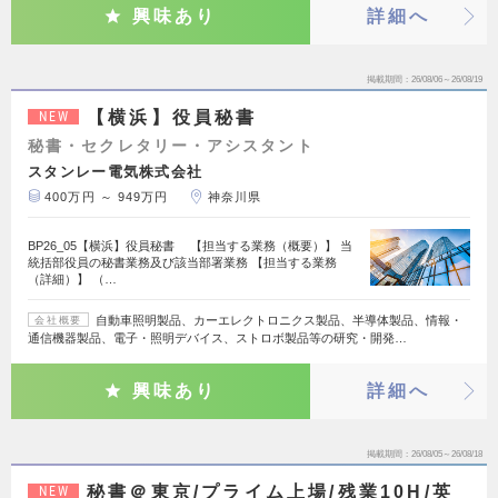
興味あり
詳細へ
掲載期間
26/08/06～26/08/19
【横浜】役員秘書
NEW
秘書・セクレタリー・アシスタント
スタンレー電気株式会社
400万円 ～ 949万円
神奈川県
BP26_05【横浜】役員秘書 【担当する業務（概要）】 当
統括部役員の秘書業務及び該当部署業務 【担当する業務
（詳細）】 （…
自動車照明製品、カーエレクトロニクス製品、半導体製品、情報・
会社概要
通信機器製品、電子・照明デバイス、ストロボ製品等の研究・開発…
興味あり
詳細へ
掲載期間
26/08/05～26/08/18
秘書＠東京/プライム上場/残業10H/英
NEW