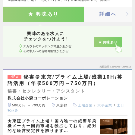
興味あり
詳細へ
興味のある求人に
チェックをつけよう!
興味あり
スカウトのマッチング精度があがる!
その求人への合格可能性がわかる!
掲載期間
26/08/05～26/08/18
秘書＠東京/プライム上場/残業10H/英
NEW
語活用（年収500万円～750万円）
秘書・セクレタリー・アシスタント
株式会社小森コーポレーション
500万円 ～ 799万円
東京都
上場企業
大手企業
土日
祝休み
★東証プライム上場！国内唯一の紙幣印刷
機メーカー国内市場を独占しており、絶対
的な経営安定性を誇ります…