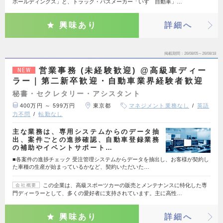
ホールディングス」と、トラック・バスメーカー「いすゞ自動車」…
興味あり
詳細へ
掲載期間
26/08/05～26/08/18
営業事務 (未経験歓迎) @高級車ディー
NEW
ラー｜第二新卒歓迎・自動車業界経験者歓迎
秘書・セクレタリー・アシスタント
400万円 ～ 599万円
東京都
マネジメント業務なし
英語
力不問
転勤なし
主な業務は、専用システムからのデータ抽
出、案件ごとの進捗確認、自動車登録業務
の補助やイベントサポート…
■各案件の進捗チェック 受注管理システムからデータを抽出し、お客様が契約し
た車種の生産が始まっているかなど、契約いただいた…
この企業は、高級スポーツカーの販売とメンテナンスに特化した専
会社概要
門ディーラーとして、多くの愛好者に支持されています。主に高性…
興味あり
詳細へ