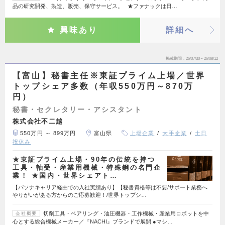
品の研究開発、製造、販売、保守サービス。 ★ファナックは日…
興味あり
詳細へ
掲載期間
26/07/30～26/08/12
【富山】秘書主任※東証プライム上場／世界
トップシェア多数（年収550万円～870万
円）
秘書・セクレタリー・アシスタント
株式会社不二越
550万円 ～ 899万円
富山県
上場企業
大手企業
土日
祝休み
★東証プライム上場・90年の伝統を持つ
工具・軸受・産業用機械・特殊鋼の名門企
業！ ★国内・世界シェアト…
【パソナキャリア経由での入社実績あり】【秘書資格等は不要/サポート業務へ
やりがいがある方からのご応募歓迎！/世界トップシ…
切削工具・ベアリング・油圧機器・工作機械・産業用ロボットを中
会社概要
心とする総合機械メーカー／『NACHI』ブランドで展開 ●マシ…