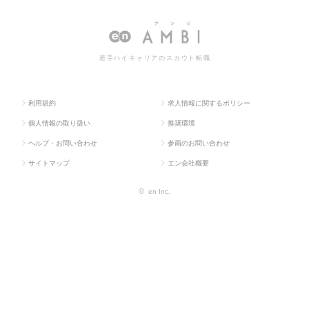
ス求人TO
部門
ー・アシスタント
スタントの転職・求人情報一覧
P
系
若手ハイキャリアのスカウト転職
利用規約
求人情報に関するポリシー
個人情報の取り扱い
推奨環境
ヘルプ・お問い合わせ
参画のお問い合わせ
サイトマップ
エン会社概要
©
en Inc.