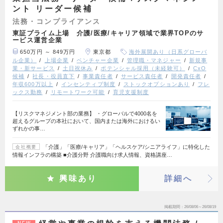
ント リーダー候補
法務・コンプライアンス
東証プライム上場 介護/医療/キャリア領域で業界TOPのサ
ービス運営企業
650万円 ～ 849万円
東京都
海外展開あり（日系グローバ
ル企業）
上場企業
ベンチャー企業
管理職・マネジャー
新規事
業・新サービス
土日祝休み
ポテンシャル採用（未経験可）
CxO
候補
社長・役員直下
事業責任者
サービス責任者
開発責任者
年収600万以上
インセンティブ制度
ストックオプションあり
フレ
ックス勤務
リモートワーク可能
育児支援制度
【リスクマネジメント部の業務】 ・グローバルで4000名を
超えるグループの本社において、国内または海外におけるい
ずれかの事…
「介護」「医療/キャリア」「ヘルスケア/シニアライフ」に特化した
会社概要
情報インフラの構築 ■介護分野 介護職向け求人情報、資格講座…
興味あり
詳細へ
掲載期間
26/08/06～26/08/19