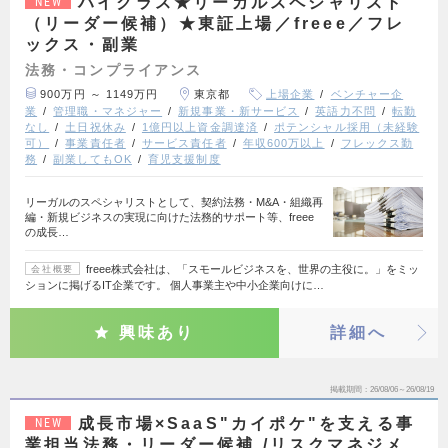
ハイクラス★リーガルスペシャリスト
NEW
（リーダー候補）★東証上場／freee／フレ
ックス・副業
法務・コンプライアンス
900万円 ～ 1149万円
東京都
上場企業
ベンチャー企
業
管理職・マネジャー
新規事業・新サービス
英語力不問
転勤
なし
土日祝休み
1億円以上資金調達済
ポテンシャル採用（未経験
可）
事業責任者
サービス責任者
年収600万以上
フレックス勤
務
副業してもOK
育児支援制度
リーガルのスペシャリストとして、契約法務・M&A・組織再
編・新規ビジネスの実現に向けた法務的サポート等、freee
の成長…
freee株式会社は、「スモールビジネスを、世界の主役に。」をミッ
会社概要
ションに掲げるIT企業です。 個人事業主や中小企業向けに…
興味あり
詳細へ
掲載期間
26/08/06～26/08/19
成長市場×SaaS"カイポケ"を支える事
NEW
業担当法務・リーダー候補 /リスクマネジメ