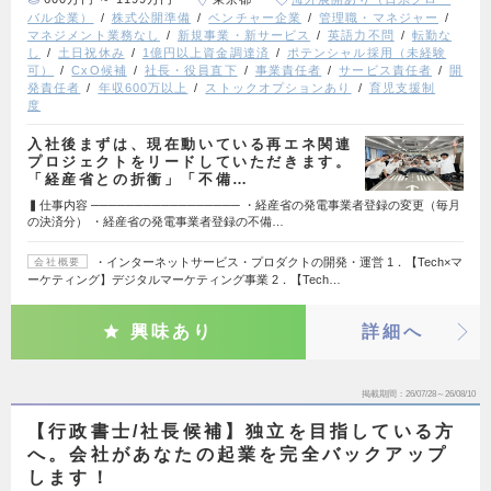
バル企業）
株式公開準備
ベンチャー企業
管理職・マネジャー
マネジメント業務なし
新規事業・新サービス
英語力不問
転勤な
し
土日祝休み
1億円以上資金調達済
ポテンシャル採用（未経験
可）
CxO候補
社長・役員直下
事業責任者
サービス責任者
開
発責任者
年収600万以上
ストックオプションあり
育児支援制
度
入社後まずは、現在動いている再エネ関連
プロジェクトをリードしていただきます。
「経産省との折衝」「不備…
▍仕事内容 ───────────────── ・経産省の発電事業者登録の変更（毎月
の決済分） ・経産省の発電事業者登録の不備…
・インターネットサービス・プロダクトの開発・運営 1．【Tech×マ
会社概要
ーケティング】デジタルマーケティング事業 2．【Tech…
興味あり
詳細へ
掲載期間
26/07/28～26/08/10
【行政書士/社長候補】独立を目指している方
へ。会社があなたの起業を完全バックアップ
します！