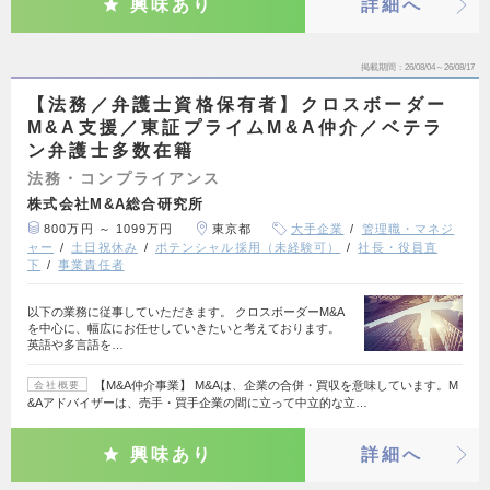
興味あり
詳細へ
掲載期間
26/08/04～26/08/17
【法務／弁護士資格保有者】クロスボーダー
M&A支援／東証プライムM&A仲介／ベテラ
ン弁護士多数在籍
法務・コンプライアンス
株式会社M&A総合研究所
800万円 ～ 1099万円
東京都
大手企業
管理職・マネジ
ャー
土日祝休み
ポテンシャル採用（未経験可）
社長・役員直
下
事業責任者
以下の業務に従事していただきます。 クロスボーダーM&A
を中心に、幅広にお任せしていきたいと考えております。
英語や多言語を…
【M&A仲介事業】 M&Aは、企業の合併・買収を意味しています。M
会社概要
&Aアドバイザーは、売手・買手企業の間に立って中立的な立…
興味あり
詳細へ