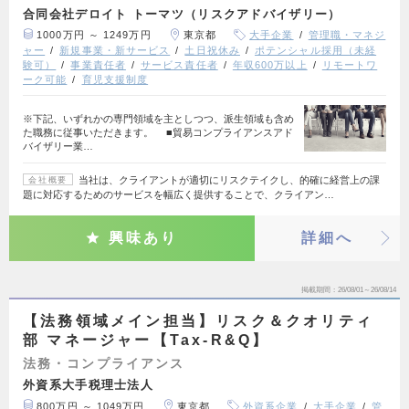
合同会社デロイト トーマツ（リスクアドバイザリー）
1000万円 ～ 1249万円
東京都
大手企業
管理職・マネジ
ャー
新規事業・新サービス
土日祝休み
ポテンシャル採用（未経
験可）
事業責任者
サービス責任者
年収600万以上
リモートワ
ーク可能
育児支援制度
※下記、いずれかの専門領域を主としつつ、派生領域も含め
た職務に従事いただきます。 ■貿易コンプライアンスアド
バイザリー業…
当社は、クライアントが適切にリスクテイクし、的確に経営上の課
会社概要
題に対応するためのサービスを幅広く提供することで、クライアン…
興味あり
詳細へ
掲載期間
26/08/01～26/08/14
【法務領域メイン担当】リスク＆クオリティ
部 マネージャー【Tax-R&Q】
法務・コンプライアンス
外資系大手税理士法人
800万円 ～ 1049万円
東京都
外資系企業
大手企業
管