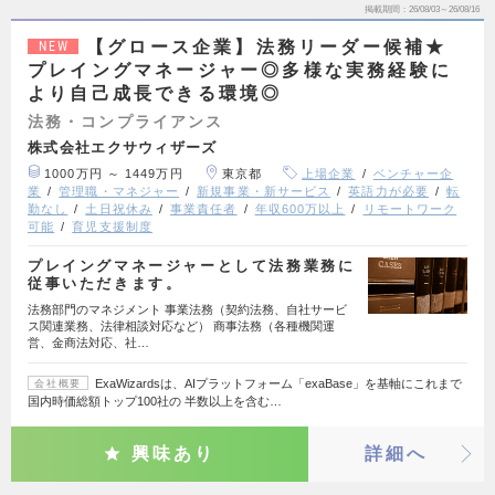
掲載期間
26/08/03～26/08/16
【グロース企業】法務リーダー候補★
NEW
プレイングマネージャー◎多様な実務経験に
より自己成長できる環境◎
法務・コンプライアンス
株式会社エクサウィザーズ
1000万円 ～ 1449万円
東京都
上場企業
ベンチャー企
業
管理職・マネジャー
新規事業・新サービス
英語力が必要
転
勤なし
土日祝休み
事業責任者
年収600万以上
リモートワーク
可能
育児支援制度
プレイングマネージャーとして法務業務に
従事いただきます。
法務部門のマネジメント 事業法務（契約法務、自社サービ
ス関連業務、法律相談対応など） 商事法務（各種機関運
営、金商法対応、社…
ExaWizardsは、AIプラットフォーム「exaBase」を基軸にこれまで
会社概要
国内時価総額トップ100社の 半数以上を含む…
興味あり
詳細へ