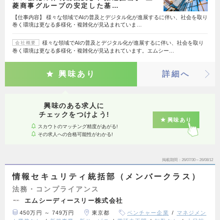
菱商事グループの安定した基…
【仕事内容】 様々な領域でAIの普及とデジタル化が進展するに伴い、社会を取り
巻く環境は更なる多様化・複雑化が見込まれていま…
様々な領域でAIの普及とデジタル化が進展するに伴い、社会を取り
会社概要
巻く環境は更なる多様化・複雑化が見込まれています。エムシー…
興味あり
詳細へ
興味のある求人に
チェックをつけよう!
興味あり
スカウトのマッチング精度があがる!
その求人への合格可能性がわかる!
掲載期間
26/07/30～26/08/12
情報セキュリティ統括部（メンバークラス）
法務・コンプライアンス
エムシーディースリー株式会社
450万円 ～ 749万円
東京都
ベンチャー企業
マネジメン