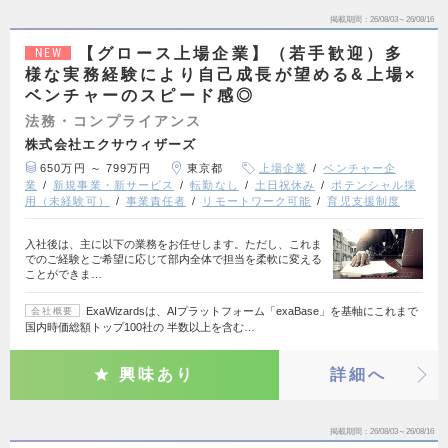
掲載期間
26/08/03～26/08/16
【グロース上場企業】（若手歓迎）多
NEW
様な実務経験により自己成長が望める&上場×
ベンチャーのスピード感◎
法務・コンプライアンス
株式会社エクサウィザーズ
650万円 ～ 799万円
東京都
上場企業
ベンチャー企
業
新規事業・新サービス
転勤なし
土日祝休み
ポテンシャル採
用（未経験可）
事業責任者
リモートワーク可能
育児支援制度
入社後は、主に以下の業務をお任せします。ただし、これま
でのご経験とご希望に応じて部内全体で担当を柔軟に変える
ことができま…
ExaWizardsは、AIプラットフォーム「exaBase」を基軸にこれまで
会社概要
国内時価総額トップ100社の 半数以上を含む…
興味あり
詳細へ
掲載期間
26/08/03～26/08/16