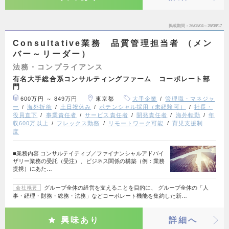
掲載期間
26/08/04～26/08/17
Consultative業務 品質管理担当者 （メン
バー～リーダー）
法務・コンプライアンス
有名大手総合系コンサルティングファーム コーポレート部
門
600万円 ～ 849万円
東京都
大手企業
管理職・マネジャ
ー
海外折衝
土日祝休み
ポテンシャル採用（未経験可）
社長・
役員直下
事業責任者
サービス責任者
開発責任者
海外転勤
年
収600万以上
フレックス勤務
リモートワーク可能
育児支援制
度
■業務内容 コンサルテイティブ／ファイナンシャルアドバイ
ザリー業務の受託（受注）、ビジネス関係の構築（例：業務
提携）にあた…
グループ全体の経営を支えることを目的に、 グループ全体の「人
会社概要
事・経理・財務・総務・法務」などコーポレート機能を集約した新…
興味あり
詳細へ