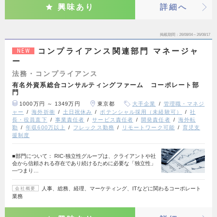
興味あり
詳細へ
掲載期間
26/08/04～26/08/17
コンプライアンス関連部門 マネージャ
NEW
ー
法務・コンプライアンス
有名外資系総合コンサルティングファーム コーポレート部
門
1000万円 ～ 1349万円
東京都
大手企業
管理職・マネジ
ャー
海外折衝
土日祝休み
ポテンシャル採用（未経験可）
社
長・役員直下
事業責任者
サービス責任者
開発責任者
海外転
勤
年収600万以上
フレックス勤務
リモートワーク可能
育児支
援制度
■部門について： RIC-独立性グループは、クライアントや社
会から信頼される存在であり続けるために必要な「独立性」
—つまり…
人事、総務、経理、マーケティング、ITなどに関わるコーポレート
会社概要
業務