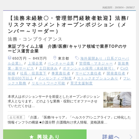
掲載期間
26/08/04～26/08/17
【法務未経験〇・管理部門経験者歓迎】法務/
リスクマネジメントオープンポジション（メ
ンバー～リーダー）
法務・コンプライアンス
東証プライム上場 介護/医療/キャリア領域で業界TOPのサ
ービス運営企業
650万円 ～ 849万円
東京都
海外展開あり（日系グローバ
ル企業）
上場企業
ベンチャー企業
管理職・マネジャー
新規事
業・新サービス
土日祝休み
ポテンシャル採用（未経験可）
CxO
候補
社長・役員直下
事業責任者
サービス責任者
開発責任者
年収600万以上
インセンティブ制度
ストックオプションあり
フレ
ックス勤務
リモートワーク可能
育児支援制度
本求人はポジションサーチを前提としたオープンポジション
求人となります。 どのような業務・役割にてオファーさせ
ていただくかは…
「介護」「医療/キャリア」「ヘルスケア/シニアライフ」に特化した
会社概要
情報インフラの構築 ■介護分野 介護職向け求人情報、資格講座…
興味あり
詳細へ