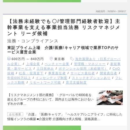
掲載期間
26/08/04～26/08/17
【法務未経験でも〇/管理部門経験者歓迎】主
幹事業を支える事業担当法務 リスクマネジメ
ント リーダ候補
法務・コンプライアンス
東証プライム上場 介護/医療/キャリア領域で業界TOPのサ
ービス運営企業
600万円 ～ 849万円
東京都
海外展開あり（日系グローバ
ル企業）
上場企業
ベンチャー企業
管理職・マネジャー
新規事
業・新サービス
土日祝休み
ポテンシャル採用（未経験可）
CxO
候補
社長・役員直下
事業責任者
サービス責任者
開発責任者
年収600万以上
インセンティブ制度
ストックオプションあり
フレ
ックス勤務
リモートワーク可能
育児支援制度
【リスクマネジメント部の業務】 ・グローバルで4000名を
超えるグループの本社において、国内または海外におけるい
ずれかの事…
「介護」「医療/キャリア」「ヘルスケア/シニアライフ」に特化した
会社概要
情報インフラの構築 ■介護分野 介護職向け求人情報、資格講座…