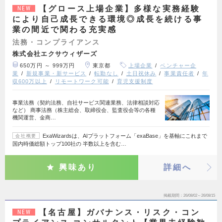
【グロース上場企業】多様な実務経験
NEW
により自己成長できる環境◎成長を続ける事
業の間近で関わる充実感
法務・コンプライアンス
株式会社エクサウィザーズ
650万円 ～ 999万円
東京都
上場企業
ベンチャー企
業
新規事業・新サービス
転勤なし
土日祝休み
事業責任者
年
収600万以上
リモートワーク可能
育児支援制度
事業法務（契約法務、自社サービス関連業務、法律相談対応
など） 商事法務（株主総会、取締役会、監査役会等の各種
機関運営、金商…
ExaWizardsは、AIプラットフォーム「exaBase」を基軸にこれまで
会社概要
国内時価総額トップ100社の 半数以上を含む…
興味あり
詳細へ
掲載期間
26/08/02～26/08/15
【名古屋】ガバナンス・リスク・コン
NEW