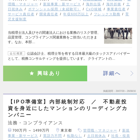
理職・マネジャー
新規事業・新サービス
海外出張
海外折衝
土
日祝休み
ポテンシャル採用（未経験可）
CxO候補
事業責任者
サービス責任者
開発責任者
年収600万以上
フレックス勤務
育
児支援制度
当税理士法人及びその関連法人における業務のリスク管理、
品質管理、コンプライアンス関連業務をご担当いただきま
す。なお、本部…
公認会計士、税理士等を有する日本最大級のタックスアドバイザー
会社概要
として、税務コンサルティングを提供しています。 クライアントの…
興味あり
詳細へ
掲載期間
26/07/30～26/08/16
【IPO準備室】内部統制対応 ／ 不動産投
資を身近にしたマンションのリーディングカ
ンパニー
法務・コンプライアンス
700万円 ～ 1499万円
東京都
管理職・マネジャー
新規
事業・新サービス
英語力不問
転勤なし
土日祝休み
社長・役員