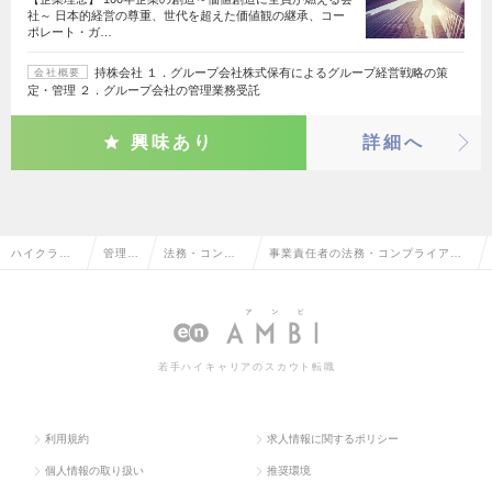
社～ 日本的経営の尊重、世代を超えた価値観の継承、コー
ポレート・ガ…
持株会社 １．グループ会社株式保有によるグループ経営戦略の策
会社概要
定・管理 ２．グループ会社の管理業務受託
興味あり
詳細へ
ハイクラス
管理部
法務・コンプ
事業責任者の法務・コンプライアン
求人TOP
門系
ライアンス
スの転職・求人情報一覧
若手ハイキャリアのスカウト転職
利用規約
求人情報に関するポリシー
個人情報の取り扱い
推奨環境