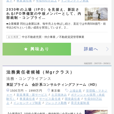
直下
事業責任者
年収600万以上
インセンティブ制度
2030年の上場（IPO）を見据え、新設さ
れるIPO準備室の中核メンバーとして、内
部統制・コンプライ…
■企業概要 同社は創業以来、毎年売上を伸ばし続け、直近では年商556億円・前
年比142％という高い成長を実現しています。2…
中古不動産売買・仲介事業 ／不動産賃貸管理事業
会社概要
興味あり
詳細へ
掲載期間
26/07/29～26/08/11
法務責任者候補（Mgrクラス）
法務・コンプライアンス
東証プライム 会計系コンサルティングファーム（HD）
1500万円 ～ 1999万円
東京都
上場企業
管理職・マネジ
ャー
新規事業・新サービス
土日祝休み
ポテンシャル採用（未経
験可）
事業責任者
サービス責任者
開発責任者
年収600万以
上
インセンティブ制度
フレックス勤務
育児支援制度
【企業理念】 100年企業の創造～価値創造に全員が燃える会