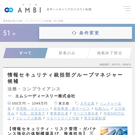
若手ハイキャリアのスカウト転職
事業責任者の法務・コンプライアンスの転職・求人情報
51
条件変更
件
すべて
新着のみ
掲載終了間近
掲載期間
26/07/31～26/08/13
情報セキュリティ統括部グループマネジャー
候補
法務・コンプライアンス
エムシーディースリー株式会社
550万円 ～ 1049万円
東京都
大手企業
ベンチャー企
業
管理職・マネジャー
新規事業・新サービス
転勤なし
土日祝
休み
社長・役員直下
事業責任者
サービス責任者
年収600万以
上
フレックス勤務
リモートワーク可能
育児支援制度
【情報セキュリティ・リスク管理・ガバナ
ンス強化の体制構築及び、推進担当】 三