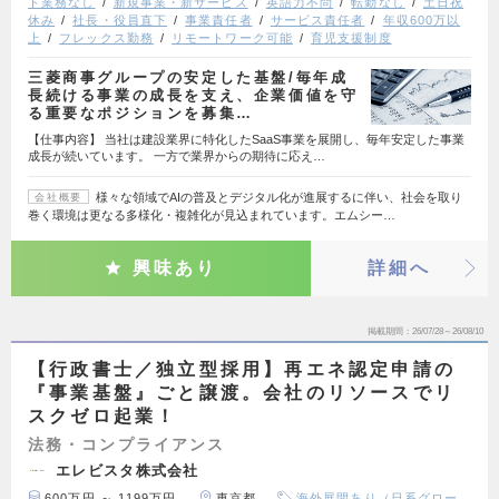
ト業務なし
新規事業・新サービス
英語力不問
転勤なし
土日祝
休み
社長・役員直下
事業責任者
サービス責任者
年収600万以
上
フレックス勤務
リモートワーク可能
育児支援制度
三菱商事グループの安定した基盤/毎年成
長続ける事業の成長を支え、企業価値を守
る重要なポジションを募集…
【仕事内容】 当社は建設業界に特化したSaaS事業を展開し、毎年安定した事業
成長が続いています。 一方で業界からの期待に応え…
様々な領域でAIの普及とデジタル化が進展するに伴い、社会を取り
会社概要
巻く環境は更なる多様化・複雑化が見込まれています。エムシー…
興味あり
詳細へ
掲載期間
26/07/28～26/08/10
【行政書士／独立型採用】再エネ認定申請の
『事業基盤』ごと譲渡。会社のリソースでリ
スクゼロ起業！
法務・コンプライアンス
エレビスタ株式会社
600万円 ～ 1199万円
東京都
海外展開あり（日系グロー