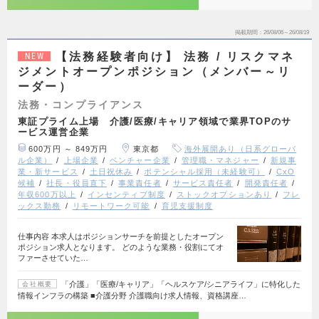
掲載期間
26/08/06～26/08/19
【法務経験者向け】 法務 / リスクマネ
NEW
ジメントオープンポジション（メンバー～リ
ーダー）
法務・コンプライアンス
東証プライム上場 介護/医療/キャリア領域で業界TOPのサ
ービス運営企業
600万円 ～ 849万円
東京都
海外展開あり（日系グローバ
ル企業）
上場企業
ベンチャー企業
管理職・マネジャー
新規事
業・新サービス
土日祝休み
ポテンシャル採用（未経験可）
CxO
候補
社長・役員直下
事業責任者
サービス責任者
開発責任者
年収600万以上
インセンティブ制度
ストックオプションあり
フレ
ックス勤務
リモートワーク可能
育児支援制度
仕事内容 本求人はポジションサーチを前提としたオープン
ポジション求人となります。 どのような業務・役割にてオ
ファーさせていた…
「介護」「医療/キャリア」「ヘルスケア/シニアライフ」に特化した
会社概要
情報インフラの構築 ■介護分野 介護職向け求人情報、資格講座…