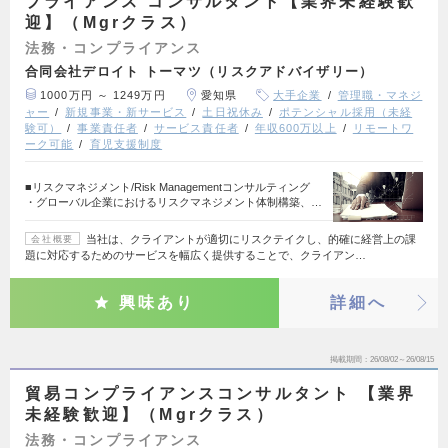
プライアンス コンサルタント【業界未経験歓
迎】（Mgrクラス）
法務・コンプライアンス
合同会社デロイト トーマツ（リスクアドバイザリー）
1000万円 ～ 1249万円
愛知県
大手企業
管理職・マネジ
ャー
新規事業・新サービス
土日祝休み
ポテンシャル採用（未経
験可）
事業責任者
サービス責任者
年収600万以上
リモートワ
ーク可能
育児支援制度
■リスクマネジメント/Risk Managementコンサルティング
・グローバル企業におけるリスクマネジメント体制構築、…
当社は、クライアントが適切にリスクテイクし、的確に経営上の課
会社概要
題に対応するためのサービスを幅広く提供することで、クライアン…
興味あり
詳細へ
掲載期間
26/08/02～26/08/15
貿易コンプライアンスコンサルタント 【業界
未経験歓迎】（Mgrクラス）
法務・コンプライアンス