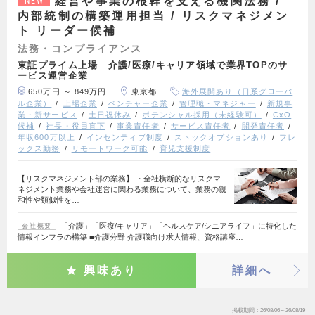
経営や事業の根幹を支える機関法務 /
NEW
内部統制の構築運用担当 / リスクマネジメン
ト リーダー候補
法務・コンプライアンス
東証プライム上場 介護/医療/キャリア領域で業界TOPのサ
ービス運営企業
650万円 ～ 849万円
東京都
海外展開あり（日系グローバ
ル企業）
上場企業
ベンチャー企業
管理職・マネジャー
新規事
業・新サービス
土日祝休み
ポテンシャル採用（未経験可）
CxO
候補
社長・役員直下
事業責任者
サービス責任者
開発責任者
年収600万以上
インセンティブ制度
ストックオプションあり
フレ
ックス勤務
リモートワーク可能
育児支援制度
【リスクマネジメント部の業務】 ・全社横断的なリスクマ
ネジメント業務や会社運営に関わる業務について、業務の親
和性や類似性を…
「介護」「医療/キャリア」「ヘルスケア/シニアライフ」に特化した
会社概要
情報インフラの構築 ■介護分野 介護職向け求人情報、資格講座…
興味あり
詳細へ
掲載期間
26/08/06～26/08/19