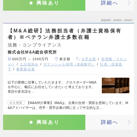
興味あり
詳細へ
掲載期間
26/08/04～26/08/17
【M&A総研】法務担当者（弁護士資格保有
者）※ベテラン弁護士多数在籍
法務・コンプライアンス
株式会社M&A総合研究所
600万円 ～ 1549万円
東京都
大手企業
管理職・マネジ
ャー
土日祝休み
ポテンシャル採用（未経験可）
社長・役員直
下
事業責任者
以下の業務に従事していただきます。 クロスボーダーM&A
を中心に、幅広にお任せしていきたいと考えております。
英語や多言語を…
【M&A仲介事業】 M&Aは、企業の合併・買収を意味しています。M
会社概要
&Aアドバイザーは、売手・買手企業の間に立って中立的な立…
興味あり
詳細へ