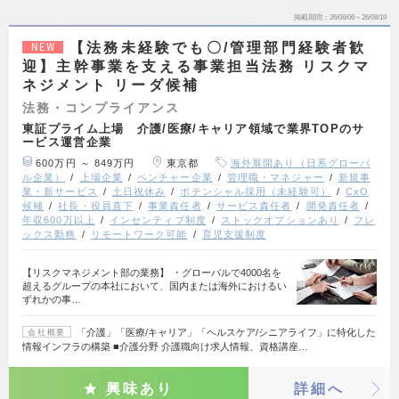
掲載期間
26/08/06～26/08/19
【法務未経験でも〇/管理部門経験者歓
NEW
迎】主幹事業を支える事業担当法務 リスクマ
ネジメント リーダ候補
法務・コンプライアンス
東証プライム上場 介護/医療/キャリア領域で業界TOPのサ
ービス運営企業
600万円 ～ 849万円
東京都
海外展開あり（日系グローバ
ル企業）
上場企業
ベンチャー企業
管理職・マネジャー
新規事
業・新サービス
土日祝休み
ポテンシャル採用（未経験可）
CxO
候補
社長・役員直下
事業責任者
サービス責任者
開発責任者
年収600万以上
インセンティブ制度
ストックオプションあり
フレ
ックス勤務
リモートワーク可能
育児支援制度
【リスクマネジメント部の業務】 ・グローバルで4000名を
超えるグループの本社において、国内または海外におけるい
ずれかの事…
「介護」「医療/キャリア」「ヘルスケア/シニアライフ」に特化した
会社概要
情報インフラの構築 ■介護分野 介護職向け求人情報、資格講座…
興味あり
詳細へ