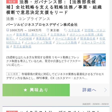
法務・ガバナンス部：【法務部長候
NEW
補】全社戦略を支える戦略法務／事業・組織
横断で意思決定支援をリード
法務・コンプライアンス
パーソルビジネスプロセスデザイン株式会社
1000万円 ～ 1249万円
東京都
大手企業
管理職・マネジ
ャー
新規事業・新サービス
土日祝休み
ポテンシャル採用（未経
験可）
CxO候補
事業責任者
サービス責任者
開発責任者
年収
600万以上
インセンティブ制度
フレックス勤務
リモートワーク可
能
育児支援制度
(3)柔軟なはたらき方を実現する環境 リモート勤務とフレッ
クス制度を導入しているため、育児や介護などライフステー
ジに応じた…
市場環境の変化に対応してビジネスや業務を最適化させるプロセス
会社概要
デザイン力を強みとし、BPO事業、CX（カスタマー・エクスペ…
興味あり
詳細へ
掲載期間
26/08/06～26/08/19