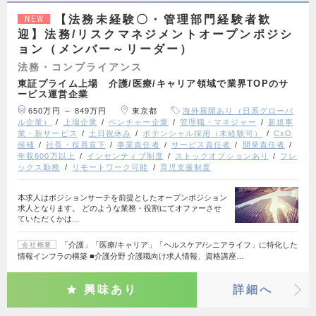
【法務未経験〇・管理部門経験者歓
NEW
迎】法務/リスクマネジメントオープンポジシ
ョン（メンバー～リーダー）
法務・コンプライアンス
東証プライム上場 介護/医療/キャリア領域で業界TOPのサ
ービス運営企業
650万円 ～ 849万円
東京都
海外展開あり（日系グローバ
ル企業）
上場企業
ベンチャー企業
管理職・マネジャー
新規事
業・新サービス
土日祝休み
ポテンシャル採用（未経験可）
CxO
候補
社長・役員直下
事業責任者
サービス責任者
開発責任者
年収600万以上
インセンティブ制度
ストックオプションあり
フレ
ックス勤務
リモートワーク可能
育児支援制度
本求人はポジションサーチを前提としたオープンポジション
求人となります。 どのような業務・役割にてオファーさせ
ていただくかは…
「介護」「医療/キャリア」「ヘルスケア/シニアライフ」に特化した
会社概要
情報インフラの構築 ■介護分野 介護職向け求人情報、資格講座…
興味あり
詳細へ