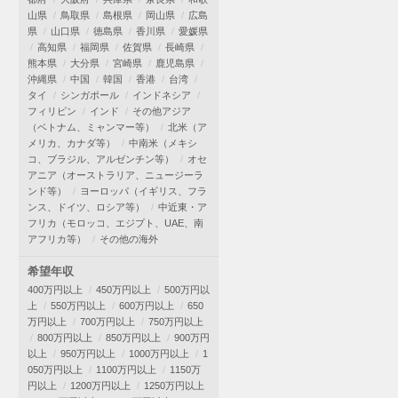
山県
鳥取県
島根県
岡山県
広島
県
山口県
徳島県
香川県
愛媛県
高知県
福岡県
佐賀県
長崎県
熊本県
大分県
宮崎県
鹿児島県
沖縄県
中国
韓国
香港
台湾
タイ
シンガポール
インドネシア
フィリピン
インド
その他アジア
（ベトナム、ミャンマー等）
北米（ア
メリカ、カナダ等）
中南米（メキシ
コ、ブラジル、アルゼンチン等）
オセ
アニア（オーストラリア、ニュージーラ
ンド等）
ヨーロッパ（イギリス、フラ
ンス、ドイツ、ロシア等）
中近東・ア
フリカ（モロッコ、エジプト、UAE、南
アフリカ等）
その他の海外
希望年収
400万円以上
450万円以上
500万円以
上
550万円以上
600万円以上
650
万円以上
700万円以上
750万円以上
800万円以上
850万円以上
900万円
以上
950万円以上
1000万円以上
1
050万円以上
1100万円以上
1150万
円以上
1200万円以上
1250万円以上