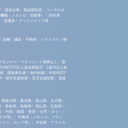
/
グ・販促企画・商品開発系
コンサルタ
/
（機械・メカトロ・自動車）
技術系
/
・流通系
クリエイティブ系
/
/
/
/
金融
建設・不動産
メディカル
物
/
/
マネジャー
マネジメント業務なし
新
/
3,000万円以上資金調達済
1億円以上資
/
/
/
者
開発責任者
海外転勤
年収600万
/
/
BA・留学支援制度
育児支援制度
直接
/
/
/
/
神奈川県
新潟県
富山県
石川県
/
/
/
/
/
県
鳥取県
島根県
岡山県
広島県
/
/
/
/
/
/
県
中国
韓国
香港
台湾
タイ
シ
/
ナダ等）
中南米（メキシコ、ブラジ
/
ドイツ、ロシア等）
中近東・アフリカ