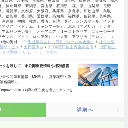
、青森県、岩手県、宮城県、秋田県、山形県、福島県、茨城県、栃木
都、神奈川県、新潟県、富山県、石川県、福井県、山梨県、長野
県、滋賀県、京都府、大阪府、兵庫県、奈良県、和歌山県、鳥取
県、徳島県、香川県、愛媛県、高知県、福岡県、佐賀県、長崎県、
、沖縄県、中国、韓国、香港、台湾、タイ、シンガポール、インド
他アジア（ベトナム、ミャンマー等）、北米（アメリカ、カナダ
、アルゼンチン等）、オセアニア（オーストラリア、ニュージーラ
フランス、ドイツ、ロシア等）、中近東・アフリカ（モロッコ、エ
の他の海外
海外展開あり（日系グローバル企業）
株式公開
新サービス
土日祝休み
3,000万円以上資金調達済
1億円以上
ックス勤務
リモートワーク可能
ックを通じて、未公開重要情報や権利侵害
未公開重要情報（MNPI）・営業秘密・第
・該当箇所に…
dge, Empower Asia（知識の民主化を通じてアジアを
り
詳細へ