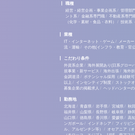
職種
/
経営・経営企画・事業企画系
管理部
/
/
ント系
金融系専門職
不動産系専門
/
（化学・素材・食品・衣料）
技術系
業種
/
IT・インターネット・ゲーム
メーカー
/
流・運輸
その他(インフラ・教育・官公
こだわり条件
/
外資系企業
海外展開あり(日系グローバ
/
/
規事業・新サービス
海外出張
海外折
/
金調達済
ポテンシャル採用（未経験可
/
/
以上
インセンティブ制度
ストックオ
/
募集企業の掲載求人
ヘッドハンターの
勤務地
/
/
/
/
北海道
青森県
岩手県
宮城県
秋
/
/
/
/
福井県
山梨県
長野県
岐阜県
静
/
/
/
/
山口県
徳島県
香川県
愛媛県
高
/
/
ンガポール
インドネシア
フィリピン
/
ル、アルゼンチン等）
オセアニア（オ
（モロッコ、エジプト、UAE、南アフ