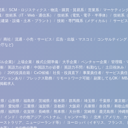
/
/
/
門系
SCM・ロジスティクス・物流・購買・貿易系
営業系
マーケティン
/
/
/
職
技術系（IT・Web・通信系）
技術系（電気・電子・半導体）
技術系
/
/
（建築・設備・土木・プラント）
技術・専門職系（メディカル）
サービス
/
/
/
/
商社
流通・小売・サービス
広告・出版・マスコミ
コンサルティング
庁など)
/
/
/
/
/
ル企業)
上場企業
株式公開準備
大手企業
ベンチャー企業
管理職・
/
/
/
/
/
/
衝
英語力が必要
中国語力が必要
英語力不問
転勤なし
土日祝休み
/
/
/
/
/
）
20代役員在籍
CxO候補
社長・役員直下
事業責任者
サービス責任
/
/
/
/
プションあり
フレックス勤務
リモートワーク可能
副業してもOK
M
掲載求人
/
/
/
/
/
/
/
/
/
田県
山形県
福島県
茨城県
栃木県
群馬県
埼玉県
千葉県
東京都
/
/
/
/
/
/
/
/
岡県
愛知県
三重県
滋賀県
京都府
大阪府
兵庫県
奈良県
和歌山
/
/
/
/
/
/
/
/
知県
福岡県
佐賀県
長崎県
熊本県
大分県
宮崎県
鹿児島県
沖縄
/
/
/
インド
その他アジア（ベトナム、ミャンマー等）
北米（アメリカ、カ
/
ーストラリア、ニュージーランド等）
ヨーロッパ（イギリス、フランス、
/
リカ等）
その他の海外