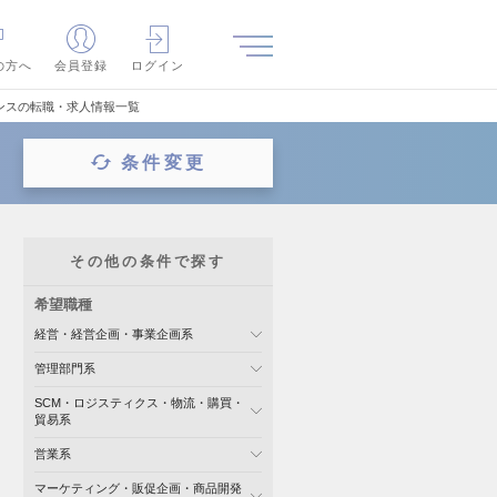
の方へ
会員登録
ログイン
ンスの転職・求人情報一覧
条件変更
その他の条件で探す
希望職種
経営・経営企画・事業企画系
管理部門系
SCM・ロジスティクス・物流・購買・
貿易系
営業系
マーケティング・販促企画・商品開発