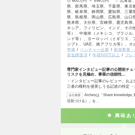
600万円 ～ 899万円
北海道
県、群馬県、埼玉県、千葉県、東京
県、岐阜県、静岡県、愛知県、三重
県、島根県、岡山県、広島県、山口
熊本県、大分県、宮崎県、鹿児島県
ネシア、フィリピン、インド、その
等）、中南米（メキシコ、ブラジル
ンド等）、ヨーロッパ（イギリス、
ジプト、UAE、南アフリカ等）、そ
準備
ベンチャー企業
新規事業・
資金調達済
年収600万以上
フレ
専門家インタビュー記事の公開前チェ
リスクを見極め、事業の信頼性…
・インタビュー記事のレビュー、および
三者の権利を侵害しうる記述の特定 
Archesは「Share knowle
会社概要
活気づける）」を…
興味あ