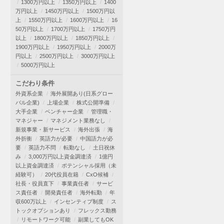
1300万円以上
1350万円以上
1400
万円以上
1450万円以上
1500万円以
上
1550万円以上
1600万円以上
16
50万円以上
1700万円以上
1750万円
以上
1800万円以上
1850万円以上
1900万円以上
1950万円以上
2000万
円以上
2500万円以上
3000万円以上
5000万円以上
こだわり条件
外資系企業
海外展開あり(日系グロー
バル企業)
上場企業
株式公開準備
大手企業
ベンチャー企業
管理職・
マネジャー
マネジメント業務なし
新規事業・新サービス
海外出張
海
外折衝
英語力が必要
中国語力が必
要
英語力不問
転勤なし
土日祝休
み
3,000万円以上資金調達済
1億円
以上資金調達済
ポテンシャル採用（未
経験可）
20代役員在籍
CxO候補
社長・役員直下
事業責任者
サービ
ス責任者
開発責任者
海外転勤
年
収600万以上
インセンティブ制度
ス
トックオプションあり
フレックス勤務
リモートワーク可能
副業してもOK