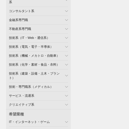
系
コンサルタント系
金融系専門職
不動産系専門職
技術系（IT・Web・通信系）
技術系（電気・電子・半導体）
技術系（機械・メカトロ・自動車）
技術系（化学・素材・食品・衣料）
技術系（建築・設備・土木・プラン
ト）
技術・専門職系（メディカル）
サービス・流通系
クリエイティブ系
希望業種
IT・インターネット・ゲーム