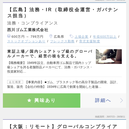
【広島】法務・IR（取締役会運営・ガバナン
ス担当）
法務・コンプライアンス
西川ゴム工業株式会社
600万円 ～ 799万円
広島県
上場企業
年収600万以上
ストックオプションあり
フレックス勤務
育児支援制度
東証上場／国内シェアトップ級のグローバ
ルメーカーで、経営の核を支える。
【職務概要】 1949年設立、自動車用ゴム製品で国内トップ
級シェアを誇る老舗部品メーカーにて、法務・ガバナンス・
投資家対応…
【事業内容】 ■ゴム、プラスチック等の高分子製品の開発、設計、
会社概要
製造、販売 【会社の特徴】 1934年に広島で創業を開始した老舗…
興味あり
詳細へ
掲載期間
26/07/23～26/08/11
【大阪：リモート】グローバルコンプライア