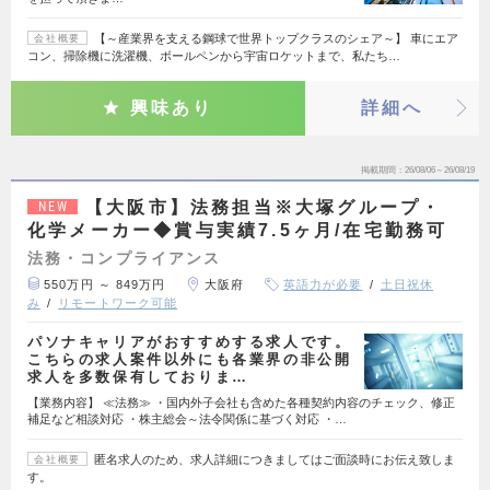
【～産業界を支える鋼球で世界トップクラスのシェア～】 車にエア
会社概要
コン、掃除機に洗濯機、ボールペンから宇宙ロケットまで、私たち…
興味あり
詳細へ
掲載期間
26/08/06～26/08/19
【大阪市】法務担当※大塚グループ・
NEW
化学メーカー◆賞与実績7.5ヶ月/在宅勤務可
法務・コンプライアンス
550万円 ～ 849万円
大阪府
英語力が必要
土日祝休
み
リモートワーク可能
パソナキャリアがおすすめする求人です。
こちらの求人案件以外にも各業界の非公開
求人を多数保有しておりま…
【業務内容】 ≪法務≫ ・国内外子会社も含めた各種契約内容のチェック、修正
補足など相談対応 ・株主総会～法令関係に基づく対応 ・…
匿名求人のため、求人詳細につきましてはご面談時にお伝え致しま
会社概要
す。