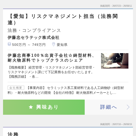
掲載期間
26/07/23～26/08/11
【愛知】リスクマネジメント担当（法務関
連）
法務・コンプライアンス
伊藤忠セラテック株式会社
500万円 ～ 749万円
愛知県
伊藤忠商事100％出資子会社☆鋳型材料、
耐火物原料でトップクラスのシェア
【職務概要】 経営管理・リスクマネジメント部経営管理・
リスクマネジメント課にて下記業務をお任せいたします。
【職務詳細】 ・各…
【事業内容】 セラミックス系工業材料である人工鋳物砂（鋳型材
会社概要
料）・耐火物原料などの開発 【会社の特徴】 耐火物原料メーカーとし…
興味あり
詳細へ
掲載期間
26/07/16～26/08/19
法務