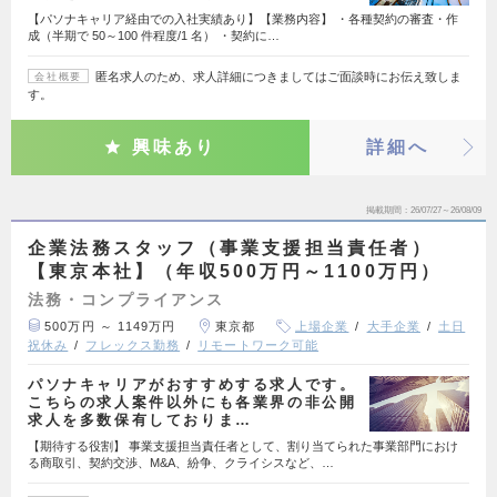
【パソナキャリア経由での入社実績あり】【業務内容】 ・各種契約の審査・作
成（半期で 50～100 件程度/1 名） ・契約に…
匿名求人のため、求人詳細につきましてはご面談時にお伝え致しま
会社概要
す。
興味あり
詳細へ
掲載期間
26/07/27～26/08/09
企業法務スタッフ（事業支援担当責任者）
【東京本社】（年収500万円～1100万円）
法務・コンプライアンス
500万円 ～ 1149万円
東京都
上場企業
大手企業
土日
祝休み
フレックス勤務
リモートワーク可能
パソナキャリアがおすすめする求人です。
こちらの求人案件以外にも各業界の非公開
求人を多数保有しておりま…
【期待する役割】 事業支援担当責任者として、割り当てられた事業部門におけ
る商取引、契約交渉、M&A、紛争、クライシスなど、…