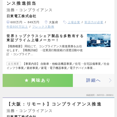
ンス推進担当
法務・コンプライアンス
日東電工株式会社
600万円 ～ 849万円
大阪府
上場企業
英語力が必要
年収600万以上
フレックス勤務
世界トップクラスシェア製品を多数有する
東証プライム上場メーカー！
【職務概要】 同社にて、コンプライアンス推進業務をお任
せします。 【職務詳細】 ・従業員行動規範の浸透活動や改
訂 ・コンプライア…
【事業内容】 自動車・他輸送機器事業／住宅・住宅設備事業／社会
会社概要
インフラ事業／素材事業／家電・電子機器事業／電子デバイス事業…
興味あり
詳細へ
掲載期間
26/07/23～26/08/11
【大阪：リモート】コンプライアンス推進
法務・コンプライアンス
日東電工株式会社