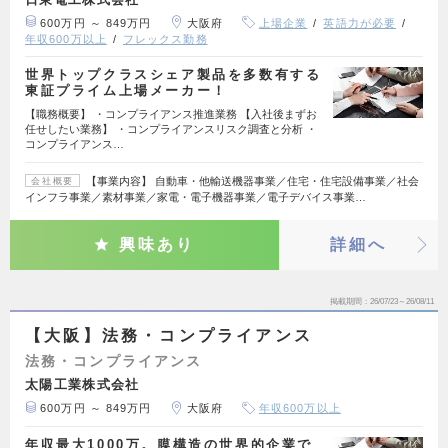
600万円 ～ 849万円
大阪府
上場企業
英語力が必要
年収600万以上
フレックス勤務
世界トップクラスシェア製品を多数有する
東証プライム上場メーカー！
【職務概要】 ・コンプライアンス推進業務 【入社後まずお
任せしたい業務】 ・コンプライアンスリスク調査と分析 ・
コンプライアンス…
【事業内容】 自動車・他輸送機器事業／住宅・住宅設備事業／社会
会社概要
インフラ事業／素材事業／家電・電子機器事業／電子デバイス事業…
興味あり
詳細へ
掲載期間
26/07/23～26/08/11
【大阪】法務・コンプライアンス
法務・コンプライアンス
太陽工業株式会社
600万円 ～ 849万円
大阪府
年収600万以上
年収最大1000万。膜構造の世界的企業で