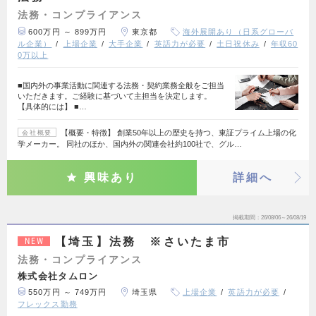
法務・コンプライアンス
600万円 ～ 899万円
東京都
海外展開あり（日系グローバ
ル企業）
上場企業
大手企業
英語力が必要
土日祝休み
年収60
0万以上
■国内外の事業活動に関連する法務・契約業務全般をご担当
いただきます。ご経験に基づいて主担当を決定します。
【具体的には】 ■…
【概要・特徴】 創業50年以上の歴史を持つ、東証プライム上場の化
会社概要
学メーカー。 同社のほか、国内外の関連会社約100社で、グル…
興味あり
詳細へ
掲載期間
26/08/06～26/08/19
【埼玉】法務 ※さいたま市
NEW
法務・コンプライアンス
株式会社タムロン
550万円 ～ 749万円
埼玉県
上場企業
英語力が必要
フレックス勤務