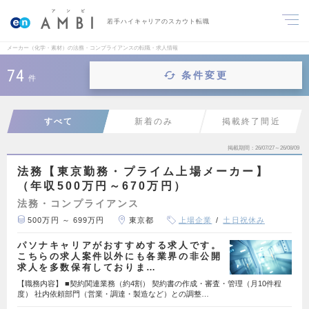
若手ハイキャリアのスカウト転職
メーカー（化学・素材）の法務・コンプライアンスの転職・求人情報
74
条件変更
件
すべて
新着のみ
掲載終了間近
掲載期間
26/07/27～26/08/09
法務【東京勤務・プライム上場メーカー】
（年収500万円～670万円）
法務・コンプライアンス
500万円 ～ 699万円
東京都
上場企業
土日祝休み
パソナキャリアがおすすめする求人です。
こちらの求人案件以外にも各業界の非公開
求人を多数保有しておりま…
【職務内容】 ■契約関連業務（約4割） 契約書の作成・審査・管理（月10件程
度） 社内依頼部門（営業・調達・製造など）との調整…