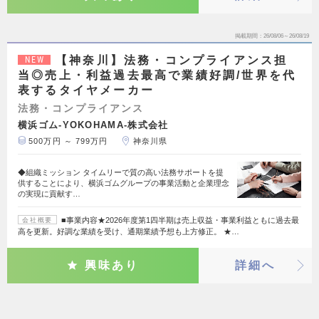
掲載期間
26/08/06～26/08/19
【神奈川】法務・コンプライアンス担
NEW
当◎売上・利益過去最高で業績好調/世界を代
表するタイヤメーカー
法務・コンプライアンス
横浜ゴム-YOKOHAMA-株式会社
500万円 ～ 799万円
神奈川県
◆組織ミッション タイムリーで質の高い法務サポートを提
供することにより、横浜ゴムグループの事業活動と企業理念
の実現に貢献す…
■事業内容★2026年度第1四半期は売上収益・事業利益ともに過去最
会社概要
高を更新。好調な業績を受け、通期業績予想も上方修正。 ★…
興味あり
詳細へ