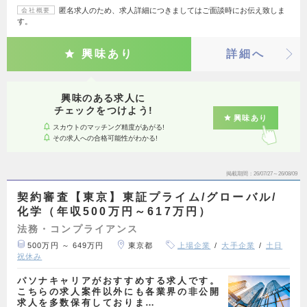
匿名求人のため、求人詳細につきましてはご面談時にお伝え致しま
会社概要
す。
興味あり
詳細へ
興味のある求人に
チェックをつけよう!
興味あり
スカウトのマッチング精度があがる!
その求人への合格可能性がわかる!
掲載期間
26/07/27～26/08/09
契約審査【東京】東証プライム/グローバル/
化学（年収500万円～617万円）
法務・コンプライアンス
500万円 ～ 649万円
東京都
上場企業
大手企業
土日
祝休み
パソナキャリアがおすすめする求人です。
こちらの求人案件以外にも各業界の非公開
求人を多数保有しておりま…