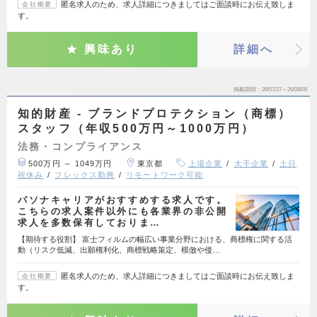
匿名求人のため、求人詳細につきましてはご面談時にお伝え致しま
会社概要
す。
興味あり
詳細へ
掲載期間
26/07/27～26/08/09
知的財産 - ブランドプロテクション（商標）
スタッフ（年収500万円～1000万円）
法務・コンプライアンス
500万円 ～ 1049万円
東京都
上場企業
大手企業
土日
祝休み
フレックス勤務
リモートワーク可能
パソナキャリアがおすすめする求人です。
こちらの求人案件以外にも各業界の非公開
求人を多数保有しておりま…
【期待する役割】 富士フィルムの幅広い事業分野における、商標権に関する活
動（リスク低減、出願権利化、商標戦略策定、模倣や侵…
匿名求人のため、求人詳細につきましてはご面談時にお伝え致しま
会社概要
す。