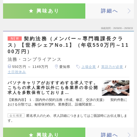
興味あり
詳細へ
掲載期間
26/08/06～26/08/19
契約法務（メンバー～専門職課長クラ
NEW
ス）【世界シェアNo.1】（年収550万円～11
00万円）
法務・コンプライアンス
550万円 ～ 1149万円
愛知県
上場企業
英語力が必要
土日祝休み
パソナキャリアがおすすめする求人です。
こちらの求人案件以外にも各業界の非公開
求人を多数保有しておりま…
【業務内容】 １．国内外の契約法務（作成、修正、交渉の支援） 契約件数に
おける分類では、秘密保持契約、業務委託、設備関連契…
匿名求人のため、求人詳細につきましてはご面談時にお伝え致しま
会社概要
す。
興味あり
詳細へ