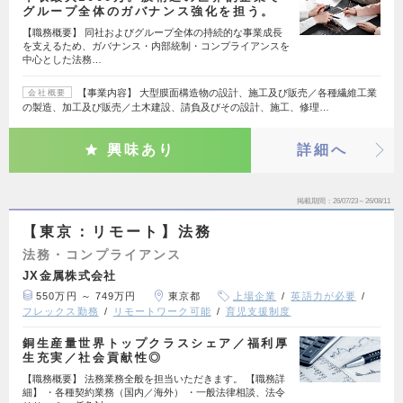
グループ全体のガバナンス強化を担う。
【職務概要】 同社およびグループ全体の持続的な事業成長
を支えるため、ガバナンス・内部統制・コンプライアンスを
中心とした法務…
【事業内容】 大型膜面構造物の設計、施工及び販売／各種繊維工業
会社概要
の製造、加工及び販売／土木建設、請負及びその設計、施工、修理…
興味あり
詳細へ
掲載期間
26/07/23～26/08/11
【東京：リモート】法務
法務・コンプライアンス
JX金属株式会社
550万円 ～ 749万円
東京都
上場企業
英語力が必要
フレックス勤務
リモートワーク可能
育児支援制度
銅生産量世界トップクラスシェア／福利厚
生充実／社会貢献性◎
【職務概要】 法務業務全般を担当いただきます。 【職務詳
細】 ・各種契約業務（国内／海外） ・一般法律相談、法令