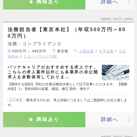
興味あり
詳細へ
掲載期間
26/07/27～26/08/09
法務担当者【東京本社】（年収500万円～80
0万円）
法務・コンプライアンス
500万円 ～ 849万円
東京都
上場企業
大手企業
土日
祝休み
リモートワーク可能
パソナキャリアがおすすめする求人です。
こちらの求人案件以外にも各業界の非公開
求人を多数保有しておりま…
【期待する役割】 同社の企業法務担当者として以下従事いただきます。 【職務
内容】 1） 契約内容の起案、確認、修正 国内・海外グ…
匿名求人のため、求人詳細につきましてはご面談時にお伝え致しま
会社概要
す。
興味あり
詳細へ
掲載期間
26/07/23～26/08/11