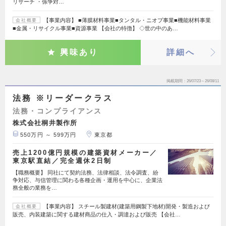
リサーチ ・係争対…
【事業内容】 ■薄膜材料事業■タンタル・ニオブ事業■機能材料事業
会社概要
■金属・リサイクル事業■資源事業 【会社の特徴】 ◇世の中のあ…
興味あり
詳細へ
掲載期間
26/07/23～26/08/11
法務 ※リーダークラス
法務・コンプライアンス
株式会社桐井製作所
550万円 ～ 599万円
東京都
売上1200億円規模の建築資材メーカー／
東京駅直結／完全週休2日制
【職務概要】 同社にて契約法務、法律相談、法令調査、紛
争対応、与信管理に関わる各種企画・運用を中心に、企業法
務全般の業務を…
【事業内容】 スチール製建材(建築用鋼製下地材)開発・製造および
会社概要
販売、内装建築に関する建材商品の仕入・調達および販売 【会社…