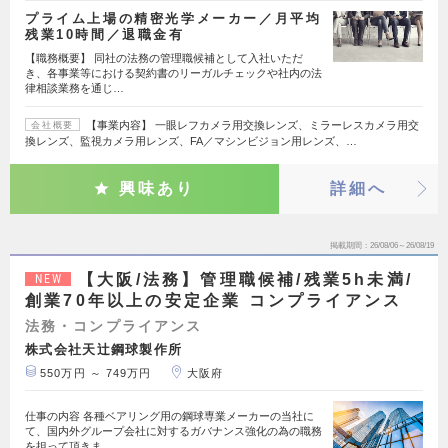
プライム上場の精密光学メーカー／月平均
残業10時間／退職金有
【職務概要】 同社の法務の管理職候補として入社いただ
き、各事業等における契約書のリーガルチェックや社内の法
律相談業務を通じ…
【事業内容】 一眼レフカメラ用交換レンズ、ミラーレスカメラ用交
会社概要
換レンズ、監視カメラ用レンズ、FA／マシンビジョン用レンズ、…
興味あり
詳細へ
掲載期間
26/08/06～26/08/19
【大阪/法務】管理職候補/残業5h未満/
NEW
創業70年以上の安定企業 コンプライアンス
法務・コンプライアンス
株式会社天辻鋼球製作所
550万円 ～ 749万円
大阪府
仕事の内容 各種ベアリング用の鋼球専業メーカーの当社に
て、国内外グループ会社に対するガバナンス強化の為の職務
を担って頂きま…