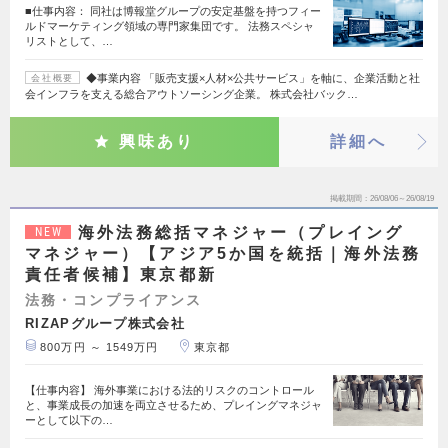
■仕事内容： 同社は博報堂グループの安定基盤を持つフィー
ルドマーケティング領域の専門家集団です。 法務スペシャ
リストとして、…
◆事業内容 「販売支援×人材×公共サービス」を軸に、企業活動と社
会社概要
会インフラを支える総合アウトソーシング企業。 株式会社バック…
興味あり
詳細へ
掲載期間
26/08/06～26/08/19
海外法務総括マネジャー（プレイング
NEW
マネジャー）【アジア5か国を統括｜海外法務
責任者候補】東京都新
法務・コンプライアンス
RIZAPグループ株式会社
800万円 ～ 1549万円
東京都
【仕事内容】 海外事業における法的リスクのコントロール
と、事業成長の加速を両立させるため、プレイングマネジャ
ーとして以下の…