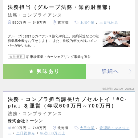
法務担当（グループ法務・知的財産部）
法務・コンプライアンス
550万円 ～ 849万円
東京都
上場企業
土日祝休み
グループにおけるガバナンス強化や向上、契約関連などの法
務業務全般をお任せします。 また、比較的年次の浅いメン
バーが多いため…
駐車場事業・カーシェアリング事業を運営
会社概要
興味あり
詳細へ
掲載期間
26/07/30～26/08/12
法務・コンプラ担当課長/カプセルトイ「#C-
pla」を運営（年収600万円～700万円）
法務・コンプライアンス
株式会社トーシン
600万円 ～ 749万円
北海道
大手企業
管理職・マネジャ
ー
土日祝休み
年収600万以上