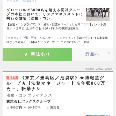
ャル採用（未経験可）
グローバルで3000名を超える同社グルー
プの本社において、リスクマネジメントに
関わる領域（法務・コン…
【法務・コンプライアンス・統制・監査をベースとしたリスクマネジメント業
務】 ・国内または海外におけるいずれかの事業領域を担…
介護、医療、ヘルスケア、シニアライフを高齢社会における事業領
会社概要
域として定義し、日本及びアジア・オセアニア等において、価値…
興味あり
詳細へ
掲載期間
26/08/06～26/08/19
《東京／豊島区／池袋駅》★博報堂グ
NEW
ループ★【法務マネージャー】※年収800万
円～、転勤ナシ
法務・コンプライアンス
株式会社バックスグループ
800万円 ～ 1049万円
東京都