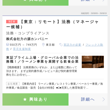
掲載期間
26/08/06～26/08/19
【東京：リモート】法務（マネージャ
NEW
ー候補）
法務・コンプライアンス
株式会社力の源カンパニー
550万円 ～ 749万円
東京都
英語力が必要
フレックス勤
務
育児支援制度
東証プライム上場・グローバル企業での法
務職！／ラーメン事業を展開する飲食企業
【職務概要】 法務業務のいずれか、または複数に携わって
頂きます。 まずは契約書作成／レビュー及び契約書管理業
務を主にお任せし…
【事業内容】 ラーメン事業／レストラン事業／ベーカリー事業／海
会社概要
外事業／食品製造・販売 【会社の特徴】 ■□■充実した教育制度で…
興味あり
詳細へ