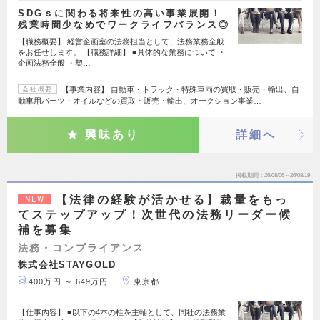
SDGｓに関わる将来性の高い事業展開！
残業時間少なめでワークライフバランス◎
【職務概要】 経営企画室の法務担当として、法務業務全般
をお任せします。 【職務詳細】 ■具体的な業務について ・
企画法務全般 ・契…
【事業内容】 自動車・トラック・特殊車両の買取・販売・輸出、自
会社概要
動車用パーツ・オイルなどの買取・販売・輸出、オークション事業…
興味あり
詳細へ
掲載期間
26/08/06～26/08/19
【法律の経験が活かせる】裁量をもっ
NEW
てステップアップ！次世代の法務リーダー候
補を募集
法務・コンプライアンス
株式会社STAYGOLD
400万円 ～ 649万円
東京都
【仕事内容】 ■以下の4本の柱を主軸として、同社の法務業