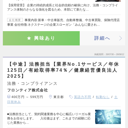
【採用背景】 企業の持続的成長と社会的信頼の確保に向け、法務・コンプライ
アンス体制のさらなる強化を図るため、本部にて新たな…
事業内容:新車・中古車販売、自動車整備、中古車買取、保険代理店
会社概要
事業 会社特徴:ネクステージの企業スローガン「みんなに愛され…
興味あり
詳細へ
掲載期間
26/07/30～26/08/12
【中途】法務担当【業界No.1サービス／年休
125日／有給取得率74％／健康経営優良法人
2025】
法務・コンプライアンス
フロンティア株式会社
400万円 ～ 599万円
東京都
英語力不問
転勤なし
土
日祝休み
■法務担当として、契約関連業務を中心に幅広いリーガル業
務をお任せします。 入社後はまず、これまでの経験に応
じた業務から…