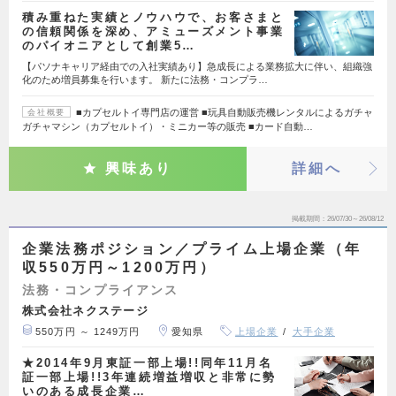
積み重ねた実績とノウハウで、お客さまと
の信頼関係を深め、アミューズメント事業
のパイオニアとして創業5…
【パソナキャリア経由での入社実績あり】急成長による業務拡大に伴い、組織強
化のため増員募集を行います。 新たに法務・コンプラ…
■カプセルトイ専門店の運営 ■玩具自動販売機レンタルによるガチャ
会社概要
ガチャマシン（カプセルトイ）・ミニカー等の販売 ■カード自動…
興味あり
詳細へ
掲載期間
26/07/30～26/08/12
企業法務ポジション／プライム上場企業（年
収550万円～1200万円）
法務・コンプライアンス
株式会社ネクステージ
550万円 ～ 1249万円
愛知県
上場企業
大手企業
★2014年9月東証一部上場!!同年11月名
証一部上場!!3年連続増益増収と非常に勢
いのある成長企業…