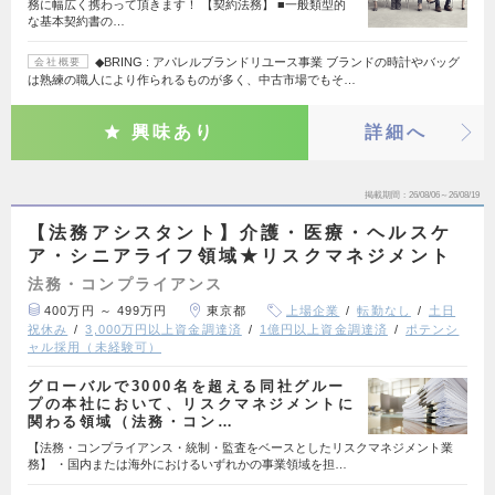
務に幅広く携わって頂きます！ 【契約法務】 ■一般類型的
な基本契約書の…
◆BRING : アパレルブランドリユース事業 ブランドの時計やバッグ
会社概要
は熟練の職人により作られるものが多く、中古市場でもそ…
興味あり
詳細へ
掲載期間
26/08/06～26/08/19
【法務アシスタント】介護・医療・ヘルスケ
ア・シニアライフ領域★リスクマネジメント
法務・コンプライアンス
400万円 ～ 499万円
東京都
上場企業
転勤なし
土日
祝休み
3,000万円以上資金調達済
1億円以上資金調達済
ポテンシ
ャル採用（未経験可）
グローバルで3000名を超える同社グルー
プの本社において、リスクマネジメントに
関わる領域（法務・コン…
【法務・コンプライアンス・統制・監査をベースとしたリスクマネジメント業
務】 ・国内または海外におけるいずれかの事業領域を担…