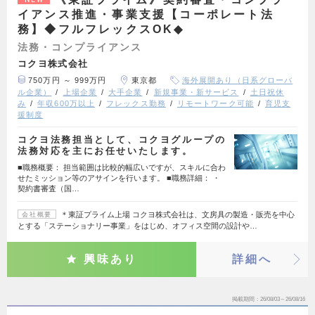
イアンス推進・事業支援【コーポレート法
務】◆フルフレックスOK◆
法務・コンプライアンス
コクヨ株式会社
750万円 ～ 999万円
東京都
海外展開あり（日系グローバ
ル企業）
上場企業
大手企業
新規事業・新サービス
土日祝休
み
年収600万以上
フレックス勤務
リモートワーク可能
育児支
援制度
コクヨ法務担当として、コクヨグループの
法務対応を主にお任せいたします。
■職務概要： 担当範囲は比較的幅広いですが、スキルに合わ
せたミッション等のアサインを行います。 ■職務詳細： ・
契約書審査（国…
＊東証プライム上場 コクヨ株式会社は、文房具の製造・販売を中心
会社概要
とする「ステーショナリー事業」をはじめ、オフィス空間の設計や…
興味あり
詳細へ
掲載期間
26/08/03～26/08/16