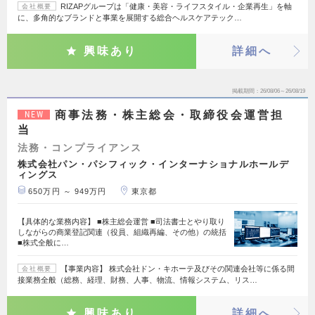
RIZAPグループは「健康・美容・ライフスタイル・企業再生」を軸
会社概要
に、多角的なブランドと事業を展開する総合ヘルスケアテック…
興味あり
詳細へ
掲載期間
26/08/06～26/08/19
商事法務・株主総会・取締役会運営担
NEW
当
法務・コンプライアンス
株式会社パン・パシフィック・インターナショナルホールデ
ィングス
650万円 ～ 949万円
東京都
【具体的な業務内容】 ■株主総会運営 ■司法書士とやり取り
しながらの商業登記関連（役員、組織再編、その他）の統括
■株式全般に…
【事業内容】 株式会社ドン・キホーテ及びその関連会社等に係る間
会社概要
接業務全般（総務、経理、財務、人事、物流、情報システム、リス…
興味あり
詳細へ