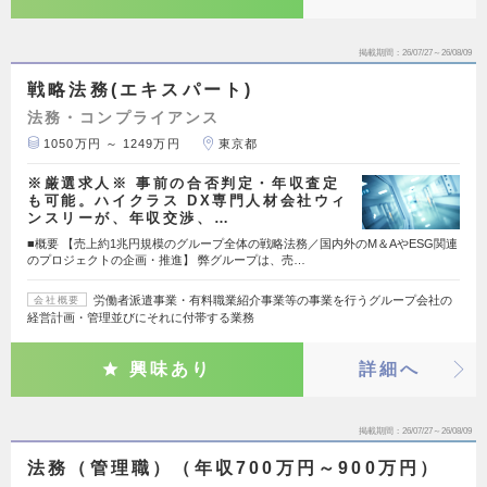
掲載期間
26/07/27～26/08/09
戦略法務(エキスパート)
法務・コンプライアンス
1050万円 ～ 1249万円
東京都
※厳選求人※ 事前の合否判定・年収査定
も可能。ハイクラス DX専門人材会社ウィ
ンスリーが、年収交渉、…
■概要 【売上約1兆円規模のグループ全体の戦略法務／国内外のM＆AやESG関連
のプロジェクトの企画・推進】 弊グループは、売…
労働者派遣事業・有料職業紹介事業等の事業を行うグループ会社の
会社概要
経営計画・管理並びにそれに付帯する業務
興味あり
詳細へ
掲載期間
26/07/27～26/08/09
法務（管理職）（年収700万円～900万円）