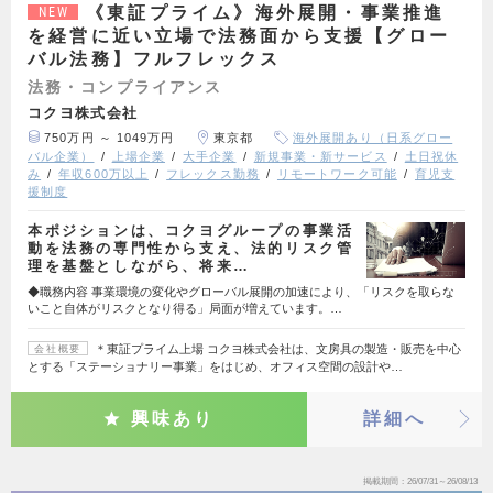
《東証プライム》海外展開・事業推進
NEW
を経営に近い立場で法務面から支援【グロー
バル法務】フルフレックス
法務・コンプライアンス
コクヨ株式会社
750万円 ～ 1049万円
東京都
海外展開あり（日系グロー
バル企業）
上場企業
大手企業
新規事業・新サービス
土日祝休
み
年収600万以上
フレックス勤務
リモートワーク可能
育児支
援制度
本ポジションは、コクヨグループの事業活
動を法務の専門性から支え、法的リスク管
理を基盤としながら、将来…
◆職務内容 事業環境の変化やグローバル展開の加速により、「リスクを取らな
いこと自体がリスクとなり得る」局面が増えています。…
＊東証プライム上場 コクヨ株式会社は、文房具の製造・販売を中心
会社概要
とする「ステーショナリー事業」をはじめ、オフィス空間の設計や…
興味あり
詳細へ
掲載期間
26/07/31～26/08/13