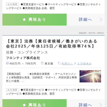
◆営業支援サービス ◆マーケティングサービス ◆営業コンサルティ
会社概要
ングサービス ◆異業種交流会 企画、運営
興味あり
詳細へ
掲載期間
26/07/30～26/08/12
【東京】法務【責任者候補／働きがいのある
会社2025／年休125日／有給取得率74％】
法務・コンプライアンス
フロンティア株式会社
400万円 ～ 799万円
東京都
転勤なし
土日祝休み
【業務詳細】 ：■法務責任者業務 ：チームマネジメン
トと体制構築を推進、法的助言・サポート、外部弁護士事務
所との連携、…
◆営業支援サービス ◆マーケティングサービス ◆営業コンサルティ
会社概要
ングサービス ◆異業種交流会 企画、運営
興味あり
詳細へ