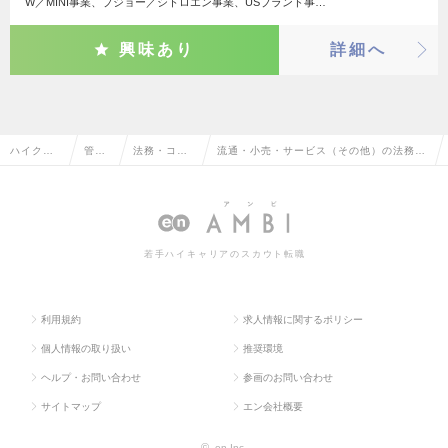
W／MINI事業、プジョー／シトロエン事業、USブランド事…
興味あり
詳細へ
ハイクラ
管理
法務・コン
流通・小売・サービス（その他）の法務・
ス求人TO
部門
プライアン
コンプライアンスの転職・求人情報一覧
P
系
ス
若手ハイキャリアのスカウト転職
利用規約
求人情報に関するポリシー
個人情報の取り扱い
推奨環境
ヘルプ・お問い合わせ
参画のお問い合わせ
サイトマップ
エン会社概要
©
en Inc.