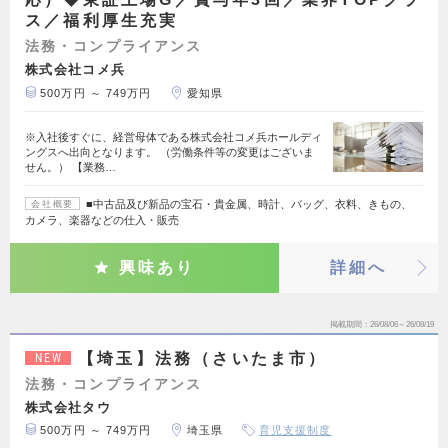
ス／福利厚生充実
法務・コンプライアンス
株式会社コメ兵
500万円 ～ 749万円
愛知県
※入社後すぐに、経営母体である株式会社コメ兵ホールディ
ングスへ出向となります。 （労働条件等の変更はございま
せん。） 【業務…
■中古品及び新品の宝石・貴金属、時計、バッグ、衣料、きもの、
会社概要
カメラ、楽器などの仕入・販売
興味あり
詳細へ
掲載期間
26/08/06～26/08/19
【埼玉】法務（さいたま市）
NEW
法務・コンプライアンス
株式会社タウ
500万円 ～ 749万円
埼玉県
育児支援制度