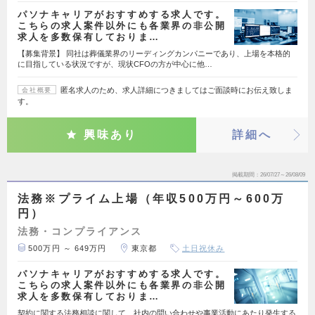
パソナキャリアがおすすめする求人です。
こちらの求人案件以外にも各業界の非公開
求人を多数保有しておりま…
【募集背景】 同社は葬儀業界のリーディングカンパニーであり、上場を本格的
に目指している状況ですが、現状CFOの方が中心に他…
匿名求人のため、求人詳細につきましてはご面談時にお伝え致しま
会社概要
す。
興味あり
詳細へ
掲載期間
26/07/27～26/08/09
法務※プライム上場（年収500万円～600万
円）
法務・コンプライアンス
500万円 ～ 649万円
東京都
土日祝休み
パソナキャリアがおすすめする求人です。
こちらの求人案件以外にも各業界の非公開
求人を多数保有しておりま…
契約に関する法務相談に関して、社内の問い合わせや事業活動にあたり発生する