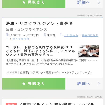
興味あり
詳細へ
掲載期間
26/08/03～26/08/16
法務・リスクマネジメント責任者
法務・コンプライアンス
1000万円 ～ 1799万円
東京都
土日祝休み
年収600万以
上
育児支援制度
コーポレート部門を統括する取締役CFO
とともに、以下のような法務・リスクマネ
ジメント業務の実務を担っ…
【具体的な業務内容（例）】 ・法的側面からの事業戦略策定への関与 ・ポート
オーナーをはじめとするステークホルダーとの契約作成…
自転車シェアリング・電動キックボードシェアリングサービス
会社概要
興味あり
詳細へ
掲載期間
26/08/03～26/08/16
《東証プライム》契約審査・コンプラ
NEW