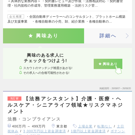
＜具体的な業務内容＞ ・契約書レビュー及び作成 ・法務相談対応 ・契約書管
理・社内規程の作成等、管理業務運用構築 ・法的リスク管…
・全国自動車ディーラーへのコンサルタント、プラットホーム構築
会社概要
及び支援事業 ・各種自動車の小売、卸、紹介業務 ・各種自動車の…
興味あり
詳細へ
興味のある求人に
チェックをつけよう!
興味あり
スカウトのマッチング精度があがる!
その求人への合格可能性がわかる!
掲載期間
26/08/07～26/08/20
【法務アシスタント】介護・医療・ヘ
NEW
ルスケア・シニアライフ領域★リスクマネジ
メント
法務・コンプライアンス
400万円 ～ 499万円
東京都
上場企業
転勤なし
土日
祝休み
3,000万円以上資金調達済
1億円以上資金調達済
ポテンシ