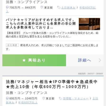
法務・コンプライアンス
700万円 ～ 949万円
東京都
土日祝休み
年収600万以
上
パソナキャリアがおすすめする求人です。
こちらの求人案件以外にも各業界の非公開
求人を多数保有しておりま…
【募集背景】 グループ全体の法務・コンプライアンス体制を強化するため、組
織の成長と安定的な運営を支える役割を担っていただ…
匿名求人のため、求人詳細につきましてはご面談時にお伝え致しま
会社概要
す。
興味あり
詳細へ
掲載期間
26/07/27～26/08/09
法務/マネジャー相当★IPO準備中★急成長中
★売上10倍（年収600万円～1000万円）
法務・コンプライアンス
600万円 ～ 1049万円
東京都
管理職・マネジャー
土日
祝休み
年収600万以上