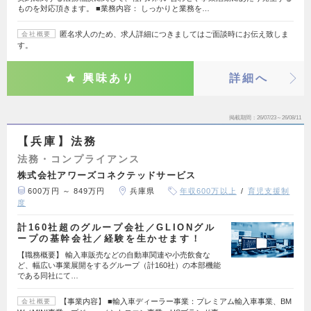
ものを対応頂きます。 ■業務内容： しっかりと業務を…
匿名求人のため、求人詳細につきましてはご面談時にお伝え致しま
会社概要
す。
興味あり
詳細へ
掲載期間
26/07/23～26/08/11
【兵庫】法務
法務・コンプライアンス
株式会社アワーズコネクテッドサービス
600万円 ～ 849万円
兵庫県
年収600万以上
育児支援制
度
計160社超のグループ会社／GLIONグル
ープの基幹会社／経験を生かせます！
【職務概要】 輸入車販売などの自動車関連や小売飲食な
ど、幅広い事業展開をするグループ（計160社）の本部機能
である同社にて…
【事業内容】 ■輸入車ディーラー事業：プレミアム輸入車事業、BM
会社概要