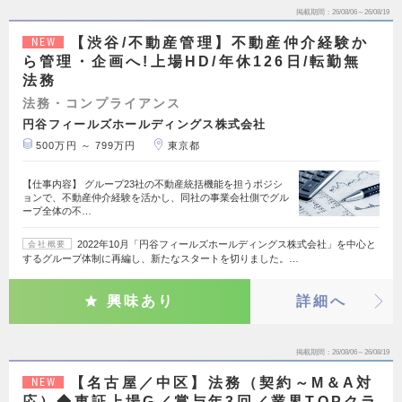
掲載期間
26/08/06～26/08/19
【渋谷/不動産管理】不動産仲介経験か
NEW
ら管理・企画へ!上場HD/年休126日/転勤無
法務
法務・コンプライアンス
円谷フィールズホールディングス株式会社
500万円 ～ 799万円
東京都
【仕事内容】 グループ23社の不動産統括機能を担うポジシ
ョンで、不動産仲介経験を活かし、同社の事業会社側でグル
ープ全体の不…
2022年10月「円谷フィールズホールディングス株式会社」を中心と
会社概要
するグループ体制に再編し、新たなスタートを切りました。…
興味あり
詳細へ
掲載期間
26/08/06～26/08/19
【名古屋／中区】法務（契約～M＆A対
NEW
応）◆東証上場G／賞与年3回／業界TOPクラ