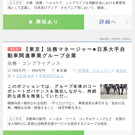
介護、医療、ヘルスケア、シニアライフを高齢社会における事業領
会社概要
域として定義し、日本及びアジア・オセアニア等において、価値…
興味あり
詳細へ
掲載期間
26/08/05～26/08/18
【東京】法務マネージャー■日系大手自
NEW
動車関連事業グループ企業
法務・コンプライアンス
700万円 ～ 899万円
東京都
管理職・マネジャー
海外折
衝
土日祝休み
年収600万以上
このポジションでは、グループ全体のコー
ポレートガバナンスを強化しながら、持続
的な成長を推進していただ…
職務内容 / 期待される役割: ・守りだけでなく、事業成長を牽引する「攻めの法
務」機能を企画・推進すること ・経営判断を支え…
自動車の販売、レンタル・リース、コンサルティングなど、全国の
会社概要
法人様向けに多様な自動車支援サービスを提供するグループを統括…