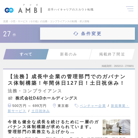
若手ハイキャリアのスカウト転職
流通・小売・サービス（その他）の法務・コンプライアンスの転職・求人情報
27
条件変更
件
すべて
新着のみ
掲載終了間近
掲載期間
26/02/13～27/08/01
【法務】成長中企業の管理部門でのガバナン
ス体制構築！年間休日127日！土日祝休み！
法務・コンプライアンス
株式会社D&Dホールディングス
500万円 ～ 699万円
東京都
ベンチャー企業
新規事業・
新サービス
土日祝休み
今後も健全な成長を続けるために一層のガ
バナンス体制構築が求められています。
管理部門の業務立ち上げから…