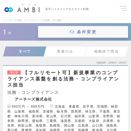
若手ハイキャリアのスカウト転職
フィリピンの法務・コンプライアンスの転職・求人情報
1
条件変更
件
すべて
新着のみ
掲載終了間近
掲載期間
26/08/04～26/08/17
【フルリモート可】新規事業のコンプ
NEW
ライアンス基盤を創る法務・コンプライアン
ス担当
法務・コンプライアンス
アーチーズ株式会社
600万円 ～ 899万円
北海道、青森県、岩手県、宮城県、秋田
県、山形県、福島県、茨城県、栃木県、群馬県、埼玉県、千葉県、東京
都、神奈川県、新潟県、富山県、石川県、福井県、山梨県、長野県、岐
阜県、静岡県、愛知県、三重県、滋賀県、京都府、大阪府、兵庫県、奈
良県、和歌山県、鳥取県、島根県、岡山県、広島県、山口県、徳島県、
香川県、愛媛県、高知県、福岡県、佐賀県、長崎県、熊本県、大分県、