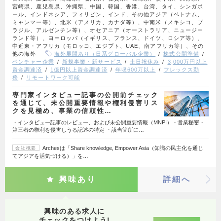
宮崎県、鹿児島県、沖縄県、中国、韓国、香港、台湾、タイ、シンガポ
ール、インドネシア、フィリピン、インド、その他アジア（ベトナム、
ミャンマー等）、北米（アメリカ、カナダ等）、中南米（メキシコ、ブ
ラジル、アルゼンチン等）、オセアニア（オーストラリア、ニュージー
ランド等）、ヨーロッパ（イギリス、フランス、ドイツ、ロシア等）、
中近東・アフリカ（モロッコ、エジプト、UAE、南アフリカ等）、その
他の海外
海外展開あり（日系グローバル企業）
株式公開準備
ベンチャー企業
新規事業・新サービス
土日祝休み
3,000万円以上
資金調達済
1億円以上資金調達済
年収600万以上
フレックス勤
務
リモートワーク可能
専門家インタビュー記事の公開前チェック
を通じて、未公開重要情報や権利侵害リス
クを見極め、事業の信頼性…
・インタビュー記事のレビュー、および未公開重要情報（MNPI）・営業秘密・
第三者の権利を侵害しうる記述の特定 ・該当箇所に…
Archesは「Share knowledge, Empower Asia（知識の民主化を通じ
会社概要
てアジアを活気づける）」を…
興味あり
詳細へ
興味のある求人に
チェックをつけよう!