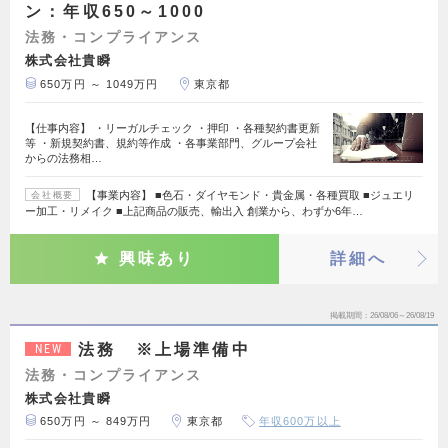
ン：年収650～1000
法務・コンプライアンス
株式会社貴瞬
650万円 ～ 1049万円
東京都
【仕事内容】 ・リーガルチェック ・押印 ・各種契約書更新
等 ・新規契約書、規約等作成 ・各事業部門、グループ会社
からの法務相…
【事業内容】 ■色石・ダイヤモンド・貴金属・各種買取 ■ジュエリ
会社概要
ー加工・リメイク ■上記商品の販売、輸出入 創業から、わずか6年…
興味あり
詳細へ
掲載期間
26/08/06～26/08/19
法務 ※上場準備中
NEW
法務・コンプライアンス
株式会社貴瞬
650万円 ～ 849万円
東京都
年収600万以上