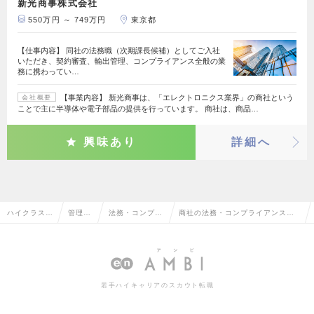
新光商事株式会社
550万円 ～ 749万円
東京都
【仕事内容】 同社の法務職（次期課長候補）としてご入社
いただき、契約審査、輸出管理、コンプライアンス全般の業
務に携わってい…
【事業内容】 新光商事は、「エレクトロニクス業界」の商社という
会社概要
ことで主に半導体や電子部品の提供を行っています。 商社は、商品…
興味あり
詳細へ
ハイクラス求
管理部
法務・コンプラ
商社の法務・コンプライアンスの
人TOP
門系
イアンス
転職・求人情報一覧
若手ハイキャリアのスカウト転職