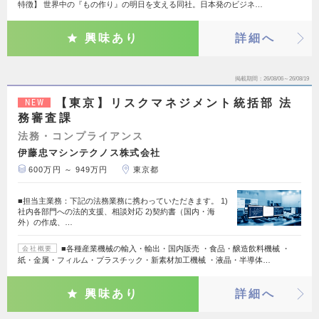
特徴】 世界中の『もの作り』の明日を支える同社。日本発のビジネ…
興味あり
詳細へ
掲載期間
26/08/06～26/08/19
【東京】リスクマネジメント統括部 法
NEW
務審査課
法務・コンプライアンス
伊藤忠マシンテクノス株式会社
600万円 ～ 949万円
東京都
■担当主業務：下記の法務業務に携わっていただきます。 1)
社内各部門への法的支援、相談対応 2)契約書（国内・海
外）の作成、…
■各種産業機械の輸入・輸出・国内販売 ・食品・醸造飲料機械 ・
会社概要
紙・金属・フィルム・プラスチック・新素材加工機械 ・液晶・半導体…
興味あり
詳細へ