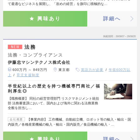
て最適なビジネスを展開し、「攻めの経営」を旗印に積極的な…
興味あり
詳細へ
掲載期間
26/08/07～26/08/20
法務
NEW
法務・コンプライアンス
伊藤忠マシンテクノス株式会社
600万円 ～ 849万円
東京都
英語力が必要
年収600万以
上
育児支援制度
半世紀以上の歴史を持つ機械専門商社／福
利厚生◎
【職務概要】 同社の経営管理部門 リスクマネジメント統括
部 法務審査課において、国内および海外に関わる法務業務
全般を担当し…
【事業内容】 工作機械、自動組立機、ロボット等の輸入・輸出・国
会社概要
内販売／各種産業機械の輸入・輸出・国内販売／食品機械の輸入・…
興味あり
詳細へ