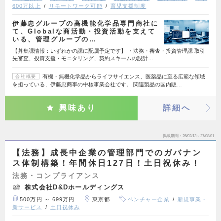
600万以上
リモートワーク可能
育児支援制度
伊藤忠グループの高機能化学品専門商社に
て、Globalな商活動・投資活動を支えて
いる、管理グループの…
【募集課情報：いずれかの課に配属予定です】 ・法務・審査・投資管理課 取引
先審査、投資支援・モニタリング、契約スキームの設計…
有機・無機化学品からライフサイエンス、医薬品に至る広範な領域
会社概要
を担っている、伊藤忠商事の中核事業会社です。 関連製品の国内販…
興味あり
詳細へ
掲載期間
26/02/13～27/08/01
【法務】成長中企業の管理部門でのガバナン
ス体制構築！年間休日127日！土日祝休み！
法務・コンプライアンス
株式会社D&Dホールディングス
500万円 ～ 699万円
東京都
ベンチャー企業
新規事業・
新サービス
土日祝休み