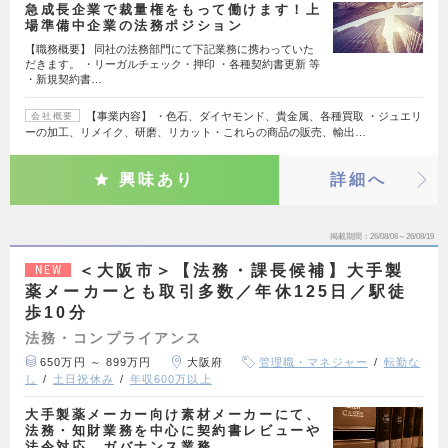
急成長企業で裁量権をもって働けます！上
場準備中企業の法務ポジション
【職務概要】 同社の法務部門にて下記業務に携わっていた
だきます。 ・リーガルチェック・押印 ・各種契約書更新 等
・新規契約書…
【事業内容】 ・色石、ダイヤモンド、貴金属、各種買取 ・ジュエリ
会社概要
ーの加工、リメイク、研磨、リカット・これらの商品の販売、輸出…
興味あり
詳細へ
掲載期間
26/08/06～26/08/19
＜大阪市＞【法務・課長候補】大手製
NEW
薬メーカーとも取引多数／年休125日／駅徒
歩10分
法務・コンプライアンス
650万円 ～ 899万円
大阪府
管理職・マネジャー
転勤な
し
土日祝休み
年収600万以上
大手製薬メーカー向け素材メーカーにて、
法務・知財業務を中心に契約書レビューや
法令対応、ガバナンス業務…