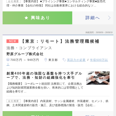
【事業内容】 ■プライシング事業■コンサルティング事業■販売代
会社概要
理・仲介事業 【会社の特徴】 同社は自動車業界における総合的なソ…
興味あり
詳細へ
掲載期間
26/08/06～26/08/19
【東京：リモート】法務管理職候補
NEW
法務・コンプライアンス
野原グループ株式会社
700万円 ～ 949万円
東京都
英語力が必要
年収600万以
上
創業400年超の強固な基盤を持つ大手グル
ープで、法務・知財の組織強化を牽引
【職務概要】 コーポレート統括部 法務室にて、企業法務お
よび知的財産関連業務全般を担い、将来的には管理職として
組織を牽引す…
【事業内容】 内装資材、サッシ金属建材、外装建材、セメント、鉄
会社概要
鋼、土木関連資材の販売・施工、及び道路標識の製造・販売 【会社…