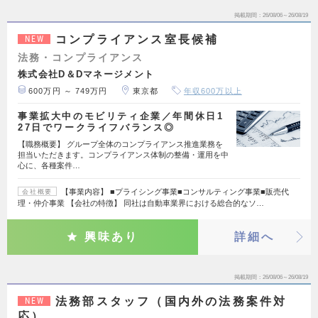
掲載期間
26/08/06～26/08/19
コンプライアンス室長候補
NEW
法務・コンプライアンス
株式会社D＆Dマネージメント
600万円 ～ 749万円
東京都
年収600万以上
事業拡大中のモビリティ企業／年間休日1
27日でワークライフバランス◎
【職務概要】 グループ全体のコンプライアンス推進業務を
担当いただきます。コンプライアンス体制の整備・運用を中
心に、各種案件…
【事業内容】 ■プライシング事業■コンサルティング事業■販売代
会社概要
理・仲介事業 【会社の特徴】 同社は自動車業界における総合的なソ…
興味あり
詳細へ
掲載期間
26/08/06～26/08/19
法務部スタッフ（国内外の法務案件対
NEW
応）