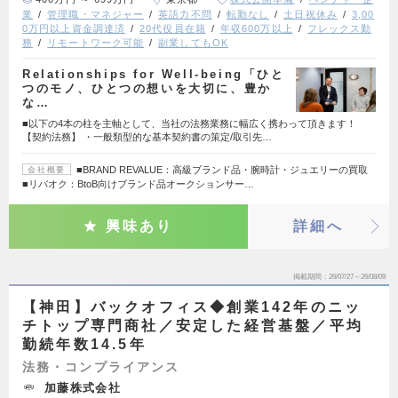
業
管理職・マネジャー
英語力不問
転勤なし
土日祝休み
3,00
0万円以上資金調達済
20代役員在籍
年収600万以上
フレックス勤
務
リモートワーク可能
副業してもOK
Relationships for Well-being「ひと
つのモノ、ひとつの想いを大切に、豊か
な…
■以下の4本の柱を主軸として、当社の法務業務に幅広く携わって頂きます！
【契約法務】 ・一般類型的な基本契約書の策定/取引先…
■BRAND REVALUE：高級ブランド品・腕時計・ジュエリーの買取
会社概要
■リバオク：BtoB向けブランド品オークションサー…
興味あり
詳細へ
掲載期間
26/07/27～26/08/09
【神田】バックオフィス◆創業142年のニッ
チトップ専門商社／安定した経営基盤／平均
勤続年数14.5年
法務・コンプライアンス
加藤株式会社