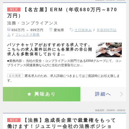
【名古屋】ERM（年収680万円～870
NEW
万円）
法務・コンプライアンス
650万円 ～ 899万円
愛知県
土日祝休み
年収600万以
上
フレックス勤務
パソナキャリアがおすすめする求人です。
こちらの求人案件以外にも各業界の非公開
求人を多数保有しておりま…
■業務内容： 当社の安全・コンプライアンス部門であるERMグループにて、コン
プライアンス関連業務ならびに当社の営業取引にか…
匿名求人のため、求人詳細につきましてはご面談時にお伝え致しま
会社概要
す。
興味あり
詳細へ
掲載期間
26/08/06～26/08/19
【法務】急成長企業で裁量権をもって
NEW
働けます！ジュエリー会社の法務ポジショ