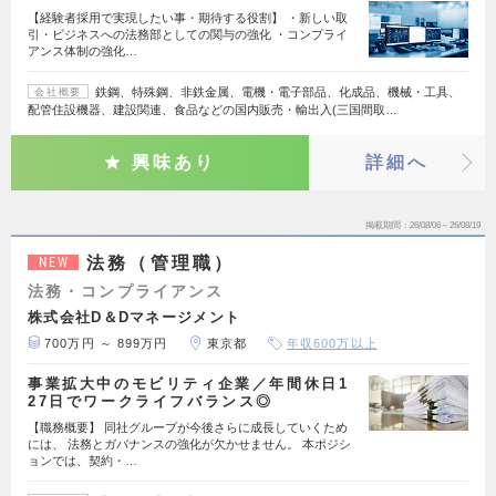
【経験者採用で実現したい事・期待する役割】 ・新しい取
引・ビジネスへの法務部としての関与の強化 ・コンプライ
アンス体制の強化…
鉄鋼、特殊鋼、非鉄金属、電機・電子部品、化成品、機械・工具、
会社概要
配管住設機器、建設関連、食品などの国内販売・輸出入(三国間取…
興味あり
詳細へ
掲載期間
26/08/06～26/08/19
法務（管理職）
NEW
法務・コンプライアンス
株式会社D＆Dマネージメント
700万円 ～ 899万円
東京都
年収600万以上
事業拡大中のモビリティ企業／年間休日1
27日でワークライフバランス◎
【職務概要】 同社グループが今後さらに成長していくため
には、 法務とガバナンスの強化が欠かせません。 本ポジシ
ョンでは、契約・…