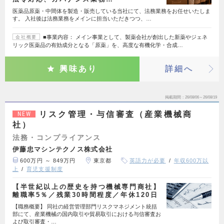
医薬品原薬・中間体を製造・販売している当社にて、法務業務をお任せいたしま
す。 入社後は法務業務をメインに担当いただきつつ、…
■事業内容： メイン事業として、製薬会社が創出した新薬やジェネ
会社概要
リック医薬品の有効成分となる「原薬」を、高度な有機化学・合成…
興味あり
詳細へ
掲載期間
26/08/06～26/08/19
リスク管理・与信審査（産業機械商
NEW
社）
法務・コンプライアンス
伊藤忠マシンテクノス株式会社
600万円 ～ 849万円
東京都
英語力が必要
年収600万以
上
育児支援制度
【半世紀以上の歴史を持つ機械専門商社】
離職率5％／残業30時間程度／年休120日
【職務概要】 同社の経営管理部門リスクマネジメント統括
部にて、産業機械の国内取引や貿易取引における与信審査お
よび取引審査・…