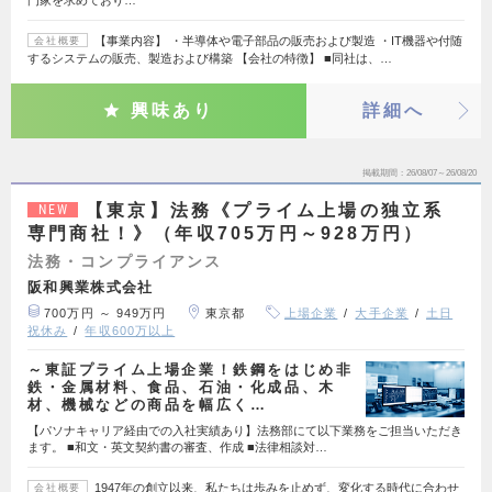
【事業内容】 ・半導体や電子部品の販売および製造 ・IT機器や付随
会社概要
するシステムの販売、製造および構築 【会社の特徴】 ■同社は、…
興味あり
詳細へ
掲載期間
26/08/07～26/08/20
【東京】法務《プライム上場の独立系
NEW
専門商社！》（年収705万円～928万円）
法務・コンプライアンス
阪和興業株式会社
700万円 ～ 949万円
東京都
上場企業
大手企業
土日
祝休み
年収600万以上
～東証プライム上場企業！鉄鋼をはじめ非
鉄・金属材料、食品、石油・化成品、木
材、機械などの商品を幅広く…
【パソナキャリア経由での入社実績あり】法務部にて以下業務をご担当いただき
ます。 ■和文・英文契約書の審査、作成 ■法律相談対…
1947年の創立以来、私たちは歩みを止めず、変化する時代に合わせ
会社概要