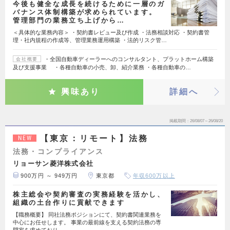
今後も健全な成長を続けるために一層のガ
バナンス体制構築が求められています。
管理部門の業務立ち上げから…
＜具体的な業務内容＞ ・契約書レビュー及び作成 ・法務相談対応 ・契約書管
理・社内規程の作成等、管理業務運用構築 ・法的リスク管…
・全国自動車ディーラーへのコンサルタント、プラットホーム構築
会社概要
及び支援事業 ・各種自動車の小売、卸、紹介業務 ・各種自動車の…
興味あり
詳細へ
掲載期間
26/08/07～26/08/20
【東京：リモート】法務
NEW
法務・コンプライアンス
リョーサン菱洋株式会社
900万円 ～ 949万円
東京都
年収600万以上
株主総会や契約審査の実務経験を活かし、
組織の土台作りに貢献できます
【職務概要】 同社法務ポジションにて、契約書関連業務を
中心にお任せします。 事業の最前線を支える契約法務の専
門家を求めており…