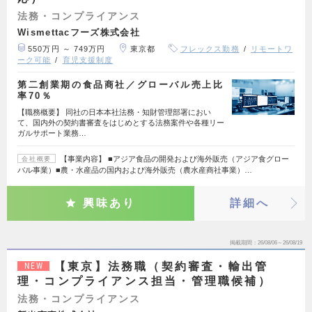
法務・コンプライアンス
Wismettacフーズ株式会社
550万円 ～ 749万円
東京都
フレックス勤務
リモートワ
ーク可能
育児支援制度
第二創業期の食品商社／グローバル売上比
率70％
【職務概要】 同社の日本本社法務・知財管理部署におい
て、国内外の契約書審査をはじめとする法務案件や各種リー
ガルサポート業務…
【事業内容】 ■アジア食品の開発および海外販売（アジア食グロー
会社概要
バル事業）■農・水産品の国内および海外販売（農水産商社事業）…
興味あり
詳細へ
掲載期間
26/08/06～26/08/19
【東京】法務職（契約審査・輸出管
NEW
理・コンプライアンス担当・管理職候補）
法務・コンプライアンス