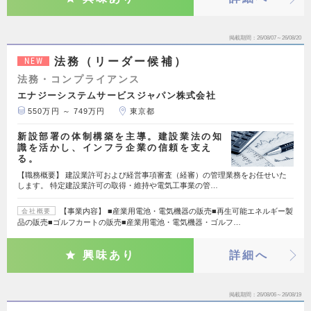
掲載期間
26/08/07～26/08/20
法務（リーダー候補）
NEW
法務・コンプライアンス
エナジーシステムサービスジャパン株式会社
550万円 ～ 749万円
東京都
新設部署の体制構築を主導。建設業法の知
識を活かし、インフラ企業の信頼を支え
る。
【職務概要】 建設業許可および経営事項審査（経審）の管理業務をお任せいた
します。 特定建設業許可の取得・維持や電気工事業の管…
【事業内容】 ■産業用電池・電気機器の販売■再生可能エネルギー製
会社概要
品の販売■ゴルフカートの販売■産業用電池・電気機器・ゴルフ…
興味あり
詳細へ
掲載期間
26/08/06～26/08/19