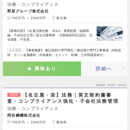
法務・コンプライアンス
野原グループ株式会社
700万円 ～ 1049万円
東京都
【業務内容】 ○企業法務全般 ・M＆A・業務提携・組織再
編・子会社設立等に係る法務業務 ・法務相談対応(訴訟、法
令調査、不良債…
【事業概要】 建設資材の専門商社／建設業の専門工事業者 内装資
会社概要
材、サッシ金属建材、外装建材、セメント、鉄鋼、土木関連資材の…
興味あり
詳細へ
掲載期間
26/08/06～26/08/19
【名古屋・栄】法務｜英文契約書審
NEW
査・コンプライアンス強化・子会社法務管理
法務・コンプライアンス
岡谷鋼機株式会社
700万円 ～ 1049万円
愛知県