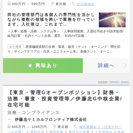
400万円 ～ 599万円
東京都
土日祝休み
同社の管理部門は各個人の専門性を活かし
ながら複数の領域を跨いで業務を行ってい
ます。入社後は、これまで…
＜人事・総務・法務・システム等＞ ・人事採用業務、入退社手続きや請求処理/
給与計算 ・社内イベント企画、運営 ・社内のIT設備…
産業繊維資材の企画・製造・販売（テント・オーニング・間仕切
会社概要
り・サインマテリアル・白衣・ユニフォーム等） 各種テント・オーニ…
興味あり
詳細へ
掲載期間
26/07/23～26/08/19
【東京・管理Gオープンポジション】財務・
法務・審査・投資管理等／伊藤忠G中核企業/
在宅可能
法務・コンプライアンス
伊藤忠ケミカルフロンティア株式会社
600万円 ～ 1049万円
東京都
海外展開あり（日系グロー
バル企業）
海外出張
海外折衝
英語力が必要
土日祝休み
年収