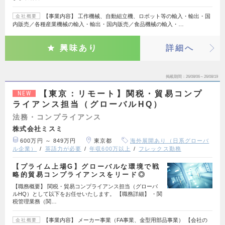
【事業内容】 工作機械、自動組立機、ロボット等の輸入・輸出・国
会社概要
内販売／各種産業機械の輸入・輸出・国内販売／食品機械の輸入・…
興味あり
詳細へ
掲載期間
26/08/06～26/08/19
【東京：リモート】関税・貿易コンプ
NEW
ライアンス担当（グローバルHQ）
法務・コンプライアンス
株式会社ミスミ
600万円 ～ 849万円
東京都
海外展開あり（日系グローバ
ル企業）
英語力が必要
年収600万以上
フレックス勤務
【プライム上場G】グローバルな環境で戦
略的貿易コンプライアンスをリード◎
【職務概要】 関税・貿易コンプライアンス担当（グローバ
ルHQ）として以下をお任せいたします。 【職務詳細】 ・関
税管理業務（関…
【事業内容】 メーカー事業（FA事業、金型用部品事業） 【会社の
会社概要