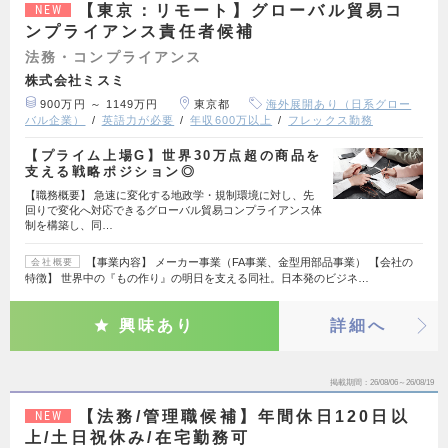
【東京：リモート】グローバル貿易コ
NEW
ンプライアンス責任者候補
法務・コンプライアンス
株式会社ミスミ
900万円 ～ 1149万円
東京都
海外展開あり（日系グロー
バル企業）
英語力が必要
年収600万以上
フレックス勤務
【プライム上場G】世界30万点超の商品を
支える戦略ポジション◎
【職務概要】 急速に変化する地政学・規制環境に対し、先
回りで変化へ対応できるグローバル貿易コンプライアンス体
制を構築し、同…
【事業内容】 メーカー事業（FA事業、金型用部品事業） 【会社の
会社概要
特徴】 世界中の『もの作り』の明日を支える同社。日本発のビジネ…
興味あり
詳細へ
掲載期間
26/08/06～26/08/19
【法務/管理職候補】年間休日120日以
NEW
上/土日祝休み/在宅勤務可