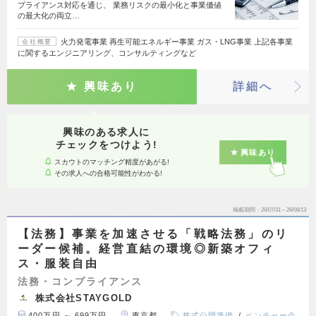
プライアンス対応を通じ、 業務リスクの最小化と事業価値
の最大化の両立…
火力発電事業 再生可能エネルギー事業 ガス・LNG事業 上記各事業
会社概要
に関するエンジニアリング、コンサルティングなど
興味あり
詳細へ
興味のある求人に
チェックをつけよう!
興味あり
スカウトのマッチング精度があがる!
その求人への合格可能性がわかる!
掲載期間
26/07/31～26/08/13
【法務】事業を加速させる「戦略法務」のリ
ーダー候補。経営直結の環境◎新築オフィ
ス・服装自由
法務・コンプライアンス
株式会社STAYGOLD
400万円 ～ 699万円
東京都
株式公開準備
ベンチャー企