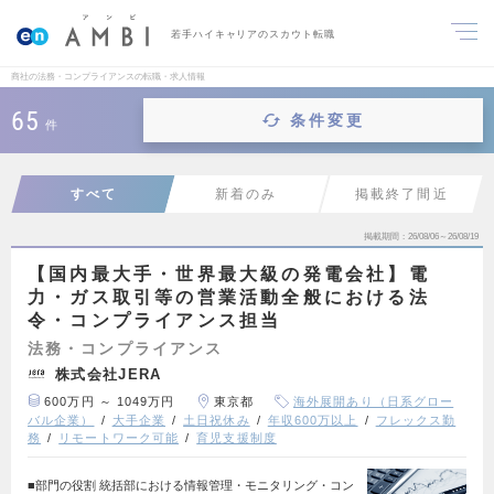
若手ハイキャリアのスカウト転職
商社の法務・コンプライアンスの転職・求人情報
65
条件変更
件
すべて
新着のみ
掲載終了間近
掲載期間
26/08/06～26/08/19
【国内最大手・世界最大級の発電会社】電
力・ガス取引等の営業活動全般における法
令・コンプライアンス担当
法務・コンプライアンス
株式会社JERA
600万円 ～ 1049万円
東京都
海外展開あり（日系グロー
バル企業）
大手企業
土日祝休み
年収600万以上
フレックス勤
務
リモートワーク可能
育児支援制度
■部門の役割 統括部における情報管理・モニタリング・コン