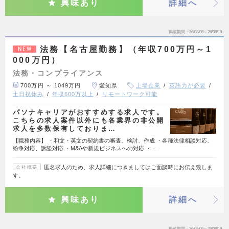
興味あり
詳細へ
掲載期間
26/08/06～26/08/19
法務【名古屋勤務】（年収700万円～1
NEW
000万円）
法務・コンプライアンス
700万円 ～ 1049万円
愛知県
上場企業
英語力が必要
土日祝休み
年収600万以上
リモートワーク可能
パソナキャリアがおすすめする求人です。
こちらの求人案件以外にも各業界の非公開
求人を多数保有しておりま…
【職務内容】 ・和文・英文の契約書の審査、検討、作成 ・各種法律相談対応、
紛争対応、訴訟対応 ・M&Aや新規ビジネスへの対応 ・…
匿名求人のため、求人詳細につきましてはご面談時にお伝え致しま
会社概要
す。
興味あり
詳細へ
掲載期間
26/08/06～26/08/19