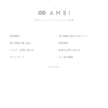
TOP
系
IR
人情報一覧
若手ハイキャリアのスカウト転職
利用規約
求人情報に関するポリシー
個人情報の取り扱い
推奨環境
ヘルプ・お問い合わせ
参画のお問い合わせ
サイトマップ
エン会社概要
©
en Inc.