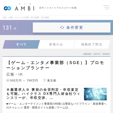
若手ハイキャリアのスカウト転職
広告・出版・マスコミの広報・IRの転職・求人情報
131
条件変更
件
すべて
新着のみ
掲載終了間近
掲載期間
26/07/27～26/08/09
【ゲーム・エンタメ事業部（SGE）】プロモ
ーションプランナー
広報・IR
500万円 ～ 799万円
東京都
※厳選求人※ 事前の合否判定・年収査定
も可能。ハイクラス DX専門人材会社ウィ
ンスリーが、年収交渉、…
■ゲーム・エンターテイメント事業部の特徴 (1)豊富なパイプライン・新規事業へ
のチャレンジ 運用・開発タイトル多数／ゲーム以…