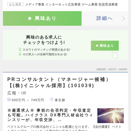
メディア事業 インターネット広告事業 ゲーム事業 投資育成事業
会社概要
興味あり
詳細へ
興味のある求人に
チェックをつけよう!
興味あり
スカウトのマッチング精度があがる!
その求人への合格可能性がわかる!
掲載期間
26/07/27～26/08/09
PRコンサルタント（マネージャー候補）
【(株)イニシャル採用】(101039)
広報・IR
500万円 ～ 749万円
東京都
※厳選求人※ 事前の合否判定・年収査定
も可能。ハイクラス DX専門人材会社ウィ
ンスリーが、年収交渉、…
ベクトルグループの株式会社イニシャル配属となります。 【会社概要】 ベクト