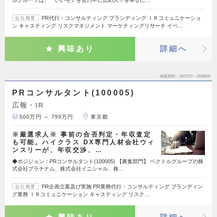
ルグループは、「いいモノを世の中に広め人々を幸せに…
PR代行・コンサルティング ブランディング ＩＲコミュニケーショ
会社概要
ン キャスティング リスクマネジメント マーケティングリサーチ イベ…
興味あり
詳細へ
掲載期間
26/07/27～26/08/09
PRコンサルタント(100005)
広報・IR
500万円 ～ 799万円
東京都
※厳選求人※ 事前の合否判定・年収査定
も可能。ハイクラス DX専門人材会社ウィ
ンスリーが、年収交渉、…
◆ポジジョン：PRコンサルタント(100005) 【募集部門】 ベクトルグループの株
式会社プラチナム、株式会社イニシャル、株…
PR企画立案及び実施 PR業務代行・コンサルティング ブランディン
会社概要
グ業務 ＩＲコミュニケーション キャスティング リスク…