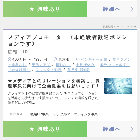
興味あり
詳細へ
掲載期間
26/07/27～26/08/09
メディアプロモーター《未経験者歓迎ポジシ
ョンです》
広報・IR
400万円 ～ 799万円
東京都
ベンチャー企業
マネジメン
ト業務なし
英語力不問
転勤なし
土日祝休み
ポテンシャル採用
（未経験可）
フレックス勤務
育児支援制度
★メディアとのリレーションを構築し、課
題解決に向けて企画提案をお願いします！
クライアントの経営課題を踏まえたPRコミュニケーション
を戦略から実行まで支援する中で、 メディア掲載を通じた
課題解決の役割…
・戦略PR事業 ・デジタルマーケティング事業
会社概要
興味あり
詳細へ