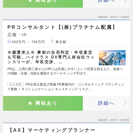
興味あり
詳細へ
掲載期間
26/07/27～26/08/09
PRコンサルタント【(株)プラチナム配属】
広報・IR
500万円 ～ 799万円
東京都
※厳選求人※ 事前の合否判定・年収査定
も可能。ハイクラス DX専門人材会社ウィ
ンスリーが、年収交渉、…
PRは、人間の第三者からの声には共感しやすいという性質を踏まえた、他者へ
の理解・共感・信頼を構築するマーケティング手法で…
PR企画立案及び実施 PR業務代行・コンサルティング ブランディン
会社概要
グ業務 ＩＲコミュニケーション キャスティング リスク…
興味あり
詳細へ
掲載期間
26/07/27～26/08/09
【AX】マーケティングプランナー