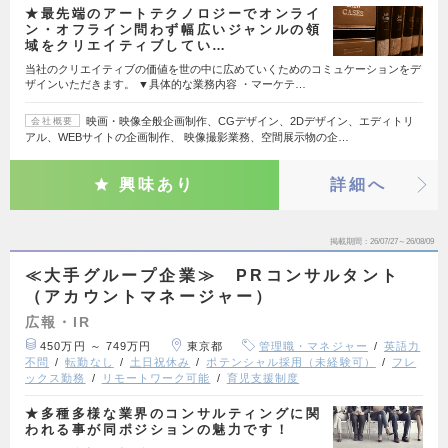
★最先端のアートテクノロジーでオンライ
ン・オフライン問わず幅広いジャンルの領
域をクリエイティブしてい…
当社のクリエイティブの価値を世の中に広めていくためのコミュケーションをデ
ザインいただきます。 ▼具体的な業務内容 ・マーケテ…
映画・映像全般企画制作、CGデザイン、2Dデザイン、エディトリ
会社概要
アル、WEBサイトの企画制作、 映像撮影業務、空間展示物の企…
興味あり
詳細へ
掲載期間
26/07/27～26/08/09
≪大手グループ企業≫ PRコンサルタント
（アカウントマネージャー）
広報・IR
450万円 ～ 749万円
東京都
管理職・マネジャー
英語力
不問
転勤なし
土日祝休み
ポテンシャル採用（未経験可）
フレ
ックス勤務
リモートワーク可能
育児支援制度
★多種多様な業界のコンサルティングに関
われる事が同ポジションの魅力です！