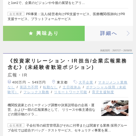
と1on1で、企業のビジョンや今後の展望をヒアリ…
PR事業：法人/経営者向けPR支援サービス、医療機関/医師向けPR
会社概要
支援サービス、プラットフォームサービス
興味あり
詳細へ
掲載期間
26/07/27～26/08/09
《投資家リレーション・IR担当/企業広報業務
含む》(未経験者歓迎ポジション)
広報・IR
400万円 ～ 549万円
東京都
大手企業
マネジメント業務
なし
英語力不問
転勤なし
土日祝休み
ポテンシャル採用（未経
験可）
フレックス勤務
リモートワーク可能
育児支援制度
機関投資家とのミーティング調整や決算説明会の企画・運
営、および一部の広報業務として、 リリースや株主通信な
どの開示物のドラ…
子会社等の経営管理及びそれに付帯または関連する業務 採用グルー
会社概要
プ会社では総合デバッグ・テストサービス、セキュリティ事業を展…