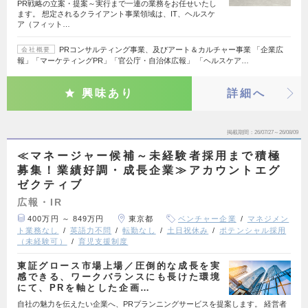
PR戦略の立案・提案～実行まで一連の業務をお任せいたし
ます。 想定されるクライアント事業領域は、IT、ヘルスケ
ア（フィット…
PRコンサルティング事業、及びアート＆カルチャー事業 「企業広
会社概要
報」「マーケティングPR」「官公庁・自治体広報」 「ヘルスケア…
興味あり
詳細へ
掲載期間
26/07/27～26/08/09
≪マネージャー候補～未経験者採用まで積極
募集！業績好調・成長企業≫アカウントエグ
ゼクティブ
広報・IR
400万円 ～ 849万円
東京都
ベンチャー企業
マネジメン
ト業務なし
英語力不問
転勤なし
土日祝休み
ポテンシャル採用
（未経験可）
育児支援制度
東証グロース市場上場／圧倒的な成長を実
感できる、ワークバランスにも長けた環境
にて、PRを軸とした企画…
自社の魅力を伝えたい企業へ、PRプランニングサービスを提案します。 経営者