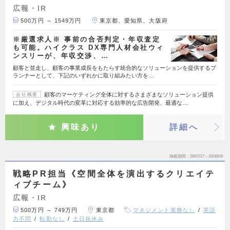
広報・IR
500万円 ～ 1549万円
東京都、愛知県、大阪府
※厳選求人※ 事前の合否判定・年収査定
も可能。ハイクラス DX専門人材会社ウィ
ンスリーが、年収交渉、…
顧客と並走し、顧客の事業成長をもたらす統合的なソリューションを提供するプ
ランナーとして、下記のいずれかに取り組みたい方を…
顧客のマーケティング全体に対するさまざまなソリューション提供
会社概要
に加え、デジタル時代の変革に対応する効率的な広告開発、最適な…
興味あり
詳細へ
掲載期間
26/07/27～26/08/09
戦略PR担当《空間全体を演出するクリエイテ
ィブチーム》
広報・IR
500万円 ～ 749万円
東京都
マネジメント業務なし
英語
力不問
転勤なし
土日祝休み