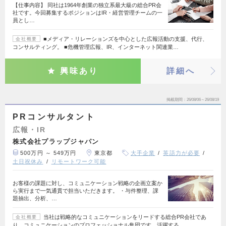
【仕事内容】 同社は1964年創業の独立系最大級の総合PR会
社です。今回募集するポジションはIR・経営管理チームの一
員とし…
■メディア・リレーションズを中心とした広報活動の支援、代行、
会社概要
コンサルティング。 ■危機管理広報、IR、インターネット関連業…
興味あり
詳細へ
掲載期間
26/08/06～26/08/19
PRコンサルタント
広報・IR
株式会社プラップジャパン
500万円 ～ 549万円
東京都
大手企業
英語力が必要
土日祝休み
リモートワーク可能
お客様の課題に対し、コミュニケーション戦略の企画立案か
ら実行まで一気通貫で担当いただきます。 ・与件整理、課
題抽出、分析、…
当社は戦略的なコミュニケーションをリードする総合PR会社であ
会社概要
り、コミュニケーションのプロフェッショナル集団です。活躍する…