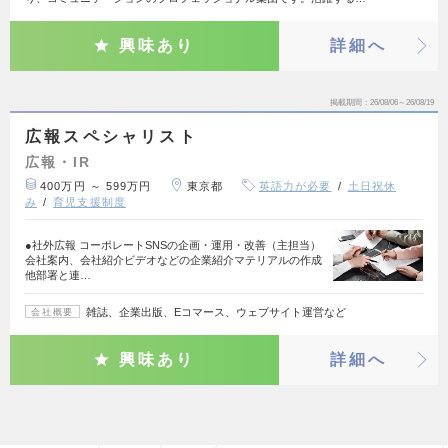
興味あり
詳細へ
掲載期間
26/08/06～26/08/19
広報スペシャリスト
広報・IR
400万円 ～ 599万円
東京都
英語力が必要
土日祝休
み
育児支援制度
●社外広報 コーポレートSNSの企画・運用・改善（主担当）
会社案内、会社紹介ビデオなどの企業紹介マテリアルの作成
他部署と連…
雑誌、企業出版、Eコマース、ウェブサイト運営など
会社概要
興味あり
詳細へ