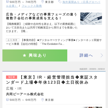
500万円 ～ 749万円
東京都
海外展開あり（日系グローバ
ル企業）
フレックス勤務
広告・メディアなどの事業フェーズの違う
複数子会社の事業成長を支える！
【職務概要】 ご経験や志向性を踏まえ、以下の業務範囲に
おいて主担当または共同で戦略策定から実行までを推進いた
だきます。 【職…
【事業内容】 ■デジタルマーケティング事業■インターネット関連サ
会社概要
ービス事業 【会社の特徴】 「The Evolution Fa…
興味あり
詳細へ
掲載期間
26/08/06～26/08/19
【東京】IR・経営管理担当◆東証スタ
NEW
ンダード上場◆年休123日◆土日祝休み
広報・IR
共同ピーアール株式会社
500万円 ～ 649万円
東京都