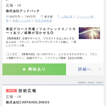
広報・IR
株式会社グッドパッチ
500万円 ～ 749万円
東京都
上場企業
フレックス勤
務
副業してもOK
育児支援制度
東証グロース市場／フルフレックス／リモ
ートあり／経験が活かせる◎
【職務概要】 企業やサービス、プロダクトをはじめとする
あらゆる「ブランド」のコアアイデンティティを軸に、一貫
したブランド体…
【事業内容】 UI／UXデザイン、ビジネスモデルデザイン、ブラン
会社概要
ド体験デザイン、組織デザイン、ソフトウェア開発 【会社の特徴…
興味あり
詳細へ
掲載期間
26/08/06～26/08/19
技術広報
NEW
広報・IR
株式会社CARTAHOLDINGS