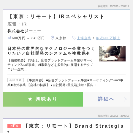
掲載期間
26/07/23～26/08/11
【東京：リモート】IRスペシャリスト
広報・IR
株式会社ジーニー
600万円 ～ 849万円
東京都
上場企業
年収600万以上
日本発の世界的なテクノロジー企業をつく
りたい／自社開発のシステムを複数保有
【職務概要】 同社は、広告プラットフォーム事業やマーケ
ティングSaaS事業、AI事業などを多角的に展開するテクノ
ロジー企業…
【事業内容】 ■広告プラットフォーム事業■マーケティングSaaS事
会社概要
業■海外事業 【会社の特徴】 ●自社開発×最先端技術：国内ト…
興味あり
詳細へ
掲載期間
26/08/06～26/08/19
【東京：リモート】Brand Strategis
NEW
t