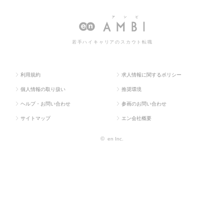
OP
系
R
情報一覧
若手ハイキャリアのスカウト転職
利用規約
求人情報に関するポリシー
個人情報の取り扱い
推奨環境
ヘルプ・お問い合わせ
参画のお問い合わせ
サイトマップ
エン会社概要
©
en Inc.