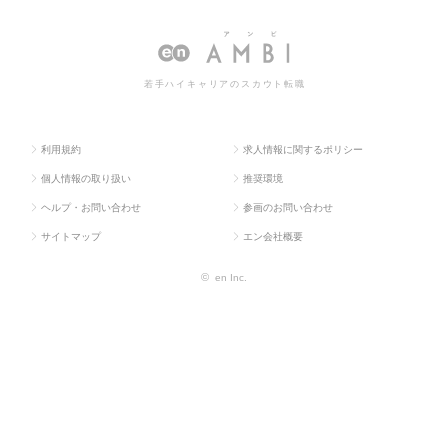
求人TOP
門系
営業事務
の転職・求人情報一覧
若手ハイキャリアのスカウト転職
利用規約
求人情報に関するポリシー
個人情報の取り扱い
推奨環境
ヘルプ・お問い合わせ
参画のお問い合わせ
サイトマップ
エン会社概要
©
en Inc.