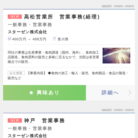
掲載期間
26/08/06～26/08/19
高松営業所 営業事務(経理)
NEW
一般事務・営業事務
スターゼン株式会社
400万円 ～ 499万円
香川県
同社の事業は生産事業・食肉調達（国内、海外）、食肉加工
品製造、食肉原料の販売と多岐に亘るなかで、当部は各営業
拠点での販売…
【事業内容】 ◆食肉の加工・輸入・販売、食肉製品・食品の製造・
会社概要
販売など
興味あり
詳細へ
掲載期間
26/08/06～26/08/19
神戸 営業事務
NEW
一般事務・営業事務
スターゼン株式会社