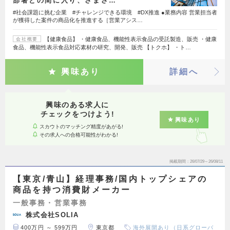
部署との間に入り、さまざ…
#社会課題に挑む企業 #チャレンジできる環境 #DX推進 ●業務内容 営業担当者
が獲得した案件の商品化を推進する［営業アシス…
【健康食品】 ・健康食品、機能性表示食品の受託製造、販売 ・健康
会社概要
食品、機能性表示食品対応素材の研究、開発、販売 【トクホ】 ・ト…
興味あり
詳細へ
興味のある求人に
チェックをつけよう!
興味あり
スカウトのマッチング精度があがる!
その求人への合格可能性がわかる!
掲載期間
26/07/29～26/08/11
【東京/青山】経理事務/国内トップシェアの
商品を持つ消費財メーカー
一般事務・営業事務
株式会社SOLIA
400万円 ～ 599万円
東京都
海外展開あり（日系グローバ