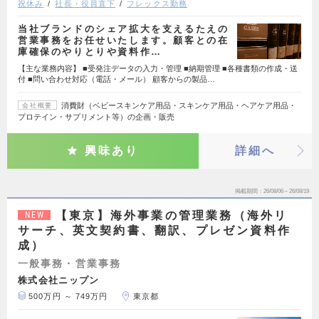
祝休み
社長・役員直下
フレックス勤務
当社ブランドのシェア拡大を支えるたえの
営業事務をお任せいたします。顧客との在
庫確保のやりとりや資料作…
【主な業務内容】 ■受発注データの入力・管理 ■納期管理 ■各種書類の作成・送
付 ■問い合わせ対応（電話・メール） 顧客からの製品…
消費財（ベビースキンケア用品・スキンケア用品・ヘアケア用品・
会社概要
プロテイン・サプリメント等）の企画・販売
興味あり
詳細へ
掲載期間
26/08/06～26/08/19
【東京】海外事業の管理業務（海外リ
NEW
サーチ、英文契約書、翻訳、プレゼン資料作
成）
一般事務・営業事務
株式会社ニップン
500万円 ～ 749万円
東京都