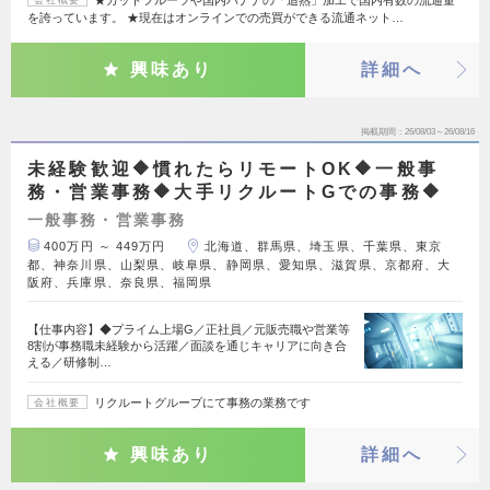
★カットフルーツや国内バナナの「追熟」加工で国内有数の流通量
会社概要
を誇っています。 ★現在はオンラインでの売買ができる流通ネット…
興味あり
詳細へ
掲載期間
26/08/03～26/08/16
未経験歓迎🔶慣れたらリモートOK🔶一般事
務・営業事務🔶大手リクルートGでの事務🔶
一般事務・営業事務
400万円 ～ 449万円
北海道、群馬県、埼玉県、千葉県、東京
都、神奈川県、山梨県、岐阜県、静岡県、愛知県、滋賀県、京都府、大
阪府、兵庫県、奈良県、福岡県
【仕事内容】◆プライム上場G／正社員／元販売職や営業等
8割が事務職未経験から活躍／面談を通じキャリアに向き合
える／研修制…
リクルートグループにて事務の業務です
会社概要
興味あり
詳細へ