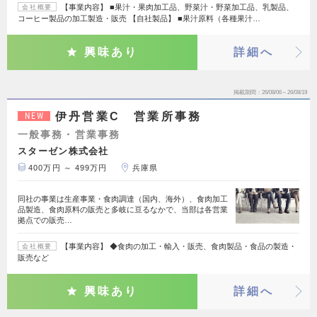
【事業内容】 ■果汁・果肉加工品、野菜汁・野菜加工品、乳製品、
会社概要
コーヒー製品の加工製造・販売 【自社製品】 ■果汁原料（各種果汁…
興味あり
詳細へ
掲載期間
26/08/06～26/08/19
伊丹営業C 営業所事務
NEW
一般事務・営業事務
スターゼン株式会社
400万円 ～ 499万円
兵庫県
同社の事業は生産事業・食肉調達（国内、海外）、食肉加工
品製造、食肉原料の販売と多岐に亘るなかで、当部は各営業
拠点での販売…
【事業内容】 ◆食肉の加工・輸入・販売、食肉製品・食品の製造・
会社概要
販売など
興味あり
詳細へ