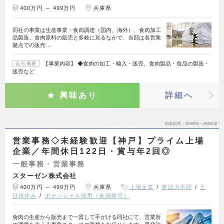
400万円 ～ 499万円
兵庫県
同社の事業は生産事業・食肉調達（国内、海外）、食肉加工
品製造、食肉原料の販売と多岐に亘るなかで、当部は各営業
拠点での販売…
【事業内容】 ◆食肉の加工・輸入・販売、食肉製品・食品の製造・
会社概要
販売など
興味あり
詳細へ
掲載期間
26/08/05～26/08/18
営業事務◇未経験歓迎【神戸】プライム上場
企業／年間休日122日・賞与年2回◎
一般事務・営業事務
スターゼン株式会社
400万円 ～ 499万円
兵庫県
上場企業
英語力不問
土
日祝休み
ポテンシャル採用（未経験可）
食肉の生産から販売まで一貫して手がける同社にて、営業所