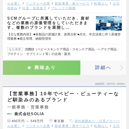
ル企業）
ベンチャー企業
新規事業・新サービス
転勤なし
土日
祝休み
社長・役員直下
フレックス勤務
SCMグループに所属していただき、資材
などの業務の原価管理をしていただきま
す。複数のブランドを展開し…
【主な業務内容】 ■各製品の原価計算、差異分析 ■月次、年次決算に伴う原価管
理業務 ■発注管理、納期管理等
消費財（ベビースキンケア用品・スキンケア用品・ヘアケア用品・
会社概要
プロテイン・サプリメント等）の企画・販売
興味あり
詳細へ
掲載期間
26/07/29～26/08/11
【営業事務】10年でベビー・ビューティーな
ど馴染みのあるブランド
一般事務・営業事務
株式会社SOLIA
400万円 ～ 549万円
東京都
海外展開あり（日系グローバ
ル企業）
ベンチャー企業
新規事業・新サービス
転勤なし
土日