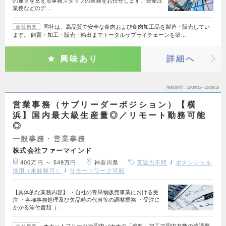
の運営を支える事務スタッフの業務をお任せします。受発注
業務などのデ…
同社は、高品質で安全な食肉および食肉加工品を製造・販売してい
会社概要
ます。 飼育・加工・販売・輸出までトータルサプライチェーンを築…
興味あり
詳細へ
掲載期間
26/08/05～26/08/18
営業事務（サブリーダーポジション）【横
浜】国内最大級生産量◎／リモート勤務可能
◎
一般事務・営業事務
株式会社ファーマインド
400万円 ～ 549万円
神奈川県
英語力不問
ポテンシャル
採用（未経験可）
リモートワーク可能
【具体的な業務内容】 ・自社の青果物販売事業における受
注 ・各種事務処理及び欠品時の代替等の調整業務 ・受注に
かかる添付書類（…