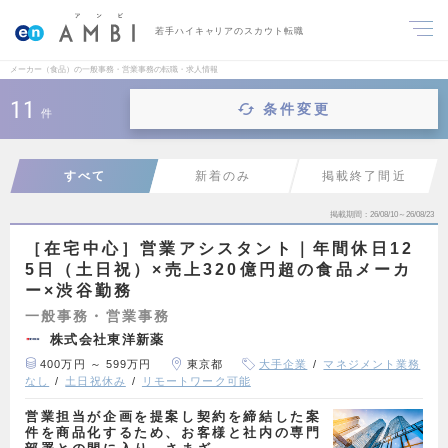
若手ハイキャリアのスカウト転職
メーカー（食品）の一般事務・営業事務の転職・求人情報
11
条件変更
件
すべて
新着のみ
掲載終了間近
掲載期間
26/08/10～26/08/23
［在宅中心］営業アシスタント｜年間休日12
5日（土日祝）×売上320億円超の食品メーカ
ー×渋谷勤務
一般事務・営業事務
株式会社東洋新薬
400万円 ～ 599万円
東京都
大手企業
マネジメント業務
なし
土日祝休み
リモートワーク可能
営業担当が企画を提案し契約を締結した案
件を商品化するため、お客様と社内の専門