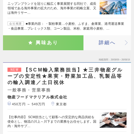
ニップンブランドを冠りに幅広く事業展開する同社で、成長
領域である海外事業の拡大のため、海外事業の戦略立案、又
は海外リサー…
■事業内容： ・製粉事業…小麦粉、ふすま、倉庫業、港湾運送事業
会社概要
・食品事業…プレミックス類、コーン製品、米粉、家庭用小麦粉、…
興味あり
詳細へ
掲載期間
26/08/06～26/08/19
【SCM輸入業務担当】★三井物産グル
NEW
ープの安定性★果実・野菜加工品、乳製品等
の輸入調達／土日祝休
一般事務・営業事務
物産フードマテリアル株式会社
450万円 ～ 549万円
東京都
【仕事内容】 SCM担当として顧客への安定的な商品供給を
使命とし、物流の川上～川下までの業務をお任せします。国
内・海外サプ…