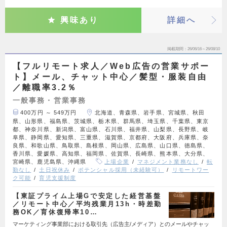
興味あり
詳細へ
掲載期間
26/06/16～26/08/10
【フルリモート求人／Web広告の営業サポー
ト】メール、チャット中心／髪型・服装自由
／離職率3.2％
一般事務・営業事務
400万円 ～ 549万円
北海道、青森県、岩手県、宮城県、秋田
県、山形県、福島県、茨城県、栃木県、群馬県、埼玉県、千葉県、東京
都、神奈川県、新潟県、富山県、石川県、福井県、山梨県、長野県、岐
阜県、静岡県、愛知県、三重県、滋賀県、京都府、大阪府、兵庫県、奈
良県、和歌山県、鳥取県、島根県、岡山県、広島県、山口県、徳島県、
香川県、愛媛県、高知県、福岡県、佐賀県、長崎県、熊本県、大分県、
宮崎県、鹿児島県、沖縄県
上場企業
マネジメント業務なし
転
勤なし
土日祝休み
ポテンシャル採用（未経験可）
リモートワー
ク可能
育児支援制度
【東証プライム上場Gで安定した経営基盤
／リモート中心／平均残業月13h・時差勤
務OK／育休復帰率10…
マーケティング事業部における取引先（広告主/メディア）とのメールやチャッ