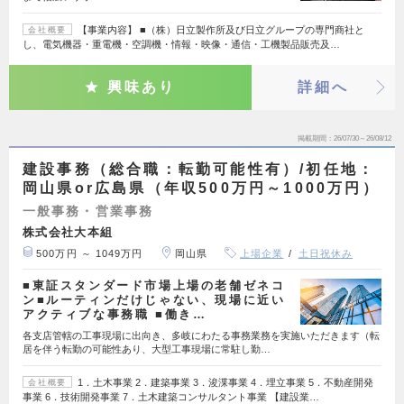
【事業内容】 ■（株）日立製作所及び日立グループの専門商社と
会社概要
し、電気機器・重電機・空調機・情報・映像・通信・工機製品販売及…
興味あり
詳細へ
掲載期間
26/07/30～26/08/12
建設事務（総合職：転勤可能性有）/初任地：
岡山県or広島県（年収500万円～1000万円）
一般事務・営業事務
株式会社大本組
500万円 ～ 1049万円
岡山県
上場企業
土日祝休み
■東証スタンダード市場上場の老舗ゼネコ
ン■ルーティンだけじゃない、現場に近い
アクティブな事務職 ■働き…
各支店管轄の工事現場に出向き、多岐にわたる事務業務を実施いただきます（転
居を伴う転勤の可能性あり、大型工事現場に常駐し勤…
1．土木事業 2．建築事業 3．浚渫事業 4．埋立事業 5．不動産開発
会社概要
事業 6．技術開発事業 7．土木建築コンサルタント事業 【建設業…