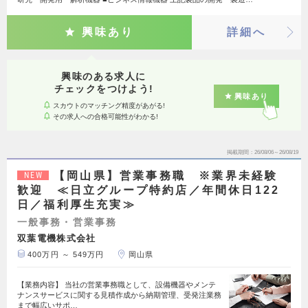
興味あり
詳細へ
興味のある求人に
チェックをつけよう!
興味あり
スカウトのマッチング精度があがる!
その求人への合格可能性がわかる!
掲載期間
26/08/06～26/08/19
【岡山県】営業事務職 ※業界未経験
NEW
歓迎 ≪日立グループ特約店／年間休日122
日／福利厚生充実≫
一般事務・営業事務
双葉電機株式会社
400万円 ～ 549万円
岡山県
【業務内容】 当社の営業事務職として、設備機器やメンテ
ナンスサービスに関する見積作成から納期管理、受発注業務
まで幅広いサポ…