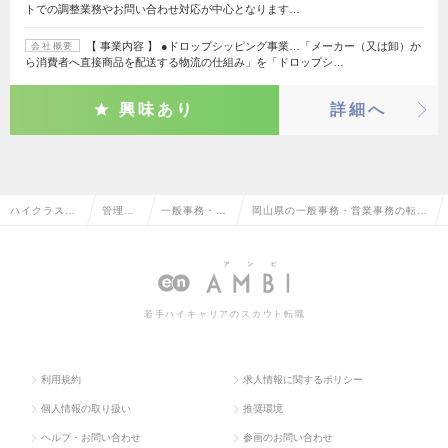
トでの調整業務やお問い合わせ対応が中心となります…
【 事業内容 】 ●ドロップシッピング事業…「メーカー（又は卸）か
会社概要
ら消費者へ直接商品を配送する物流の仕組み」を「ドロップシ…
興味あり
詳細へ
ハイクラス求
管理部
一般事務・営
岡山県の一般事務・営業事務の転
人TOP
門系
業事務
職・求人情報一覧
若手ハイキャリアのスカウト転職
利用規約
求人情報に関するポリシー
個人情報の取り扱い
推奨環境
ヘルプ・お問い合わせ
参画のお問い合わせ