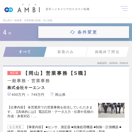
若手ハイキャリアのスカウト転職
岡山県の一般事務・営業事務の転職・求人情報
4
条件変更
件
すべて
新着のみ
掲載終了間近
掲載期間
26/08/06～26/08/19
【岡山】営業事務【S職】
NEW
一般事務・営業事務
株式会社キーエンス
600万円 ～ 749万円
岡山県
【仕事内容】 各営業所での営業事務を担当していただきま
す。 【具体的には】 電話応対・データ入力・伝票や見積の
作成・来客対応・…
【事業内容】 ■センサ、測定器 ■画像処理機器 ■制御・計測機器 ■
会社概要
研究・開発用 解析機器 ■ビジネス情報機器 上記製品の開発・製造…