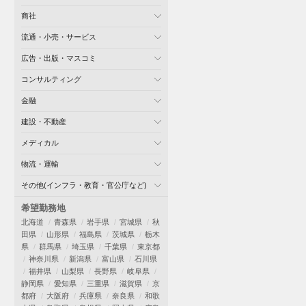
商社
流通・小売・サービス
広告・出版・マスコミ
コンサルティング
金融
建設・不動産
メディカル
物流・運輸
その他(インフラ・教育・官公庁など)
希望勤務地
北海道
青森県
岩手県
宮城県
秋
田県
山形県
福島県
茨城県
栃木
県
群馬県
埼玉県
千葉県
東京都
神奈川県
新潟県
富山県
石川県
福井県
山梨県
長野県
岐阜県
静岡県
愛知県
三重県
滋賀県
京
都府
大阪府
兵庫県
奈良県
和歌