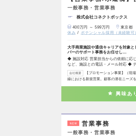
一般事務・営業事務
株式会社コネクトボックス
400万円 ～ 599万円
東京都
休み
ポテンシャル採用（未経験可
大手商業施設や通信キャリアを対象と
バーのサポート事務をお任せし…
◆ 施設対応 営業担当からの依頼に応
など、施設との電話・メール対応 ◆ 
【プロモーション事業】（現場
会社概要
線における新規営業。顧客の潜在ニーズ
興味あ
営業事務
NEW
一般事務・営業事務