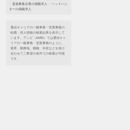
直接募集企業の掲載求人
ヘッドハン
ターの掲載求人
通信キャリアの一般事務・営業事務の
転職・求人情報の検索結果を表示して
います。アンビ（AMBI）では通信キャ
リアの一般事務・営業事務のように、
業界、勤務地、職種、年収などを掛け
合わせてご希望の条件での検索が可能
です。