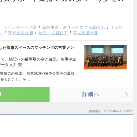
ベンチャー企業
新規事業・新サービス
転勤なし
土日祝
）
20代役員在籍
社長・役員直下
育児支援制度
した催事スペースのマッチングの営業メン
じて、施設への催事場の空き確認、催事申請
データ入力 売…
突破力の養成） 商業施設や催事会場等の最前
を掘り起こし、そ…
り
詳細へ
掲載期間
26/08/06～26/08/25