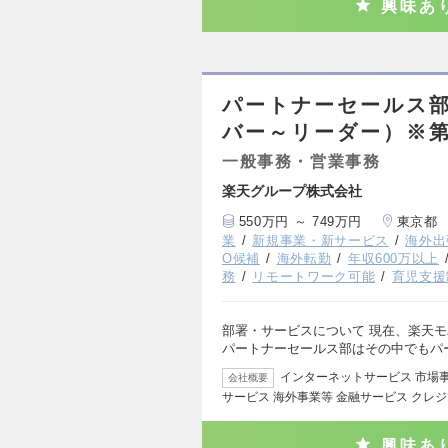
興味あ
パートナーセールス部
バー～リーダー）※
一般事務・営業事務
楽天グループ株式会社
550万円 ～ 749万円
東京都
業
新規事業・新サービス
海外出
O候補
海外転勤
年収600万以上
務
リモートワーク可能
育児支援
部署・サービスについて 現在、楽天
パートナーセールス部はその中でもパ
インターネットサービス 市場
会社概要
サービス 海外事業等 金融サービス クレ
興味あ