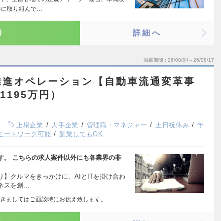
業に取り組んで…
り
詳細へ
掲載期間
26/08/04～26/08/17
推進オペレーション【自動車流通変革事
1195万円）
上場企業
大手企業
管理職・マネジャー
土日祝休み
年
モートワーク可能
副業してもOK
す。 こちらの求人案件以外にも各業界の非
】クルマをきっかけに、AIとITを掛け合わ
ネスを創…
きましてはご面談時にお伝え致します。