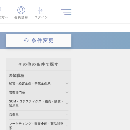
の方へ
会員登録
ログイン
条件変更
その他の条件で探す
希望職種
経営・経営企画・事業企画系
管理部門系
SCM・ロジスティクス・物流・購買・
貿易系
営業系
マーケティング・販促企画・商品開発
系