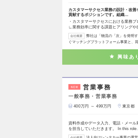
カスタマーサクセス業務の設計・改善
貢献するポジションです。組織…
・カスタマーサクセスにおける業務
∟業務効率に関する課題ヒアリングや
弊社は「物流の「次」を発明する
会社概要
ぐマッチングプラットフォーム事業と、
興味あ
営業事務
NEW
一般事務・営業事務
400万円 ～ 499万円
東京都
資料作成やデータ入力、電話・メール
を担当していただきます。 In this role
法人向けレンタカー事業の運営
会社概要