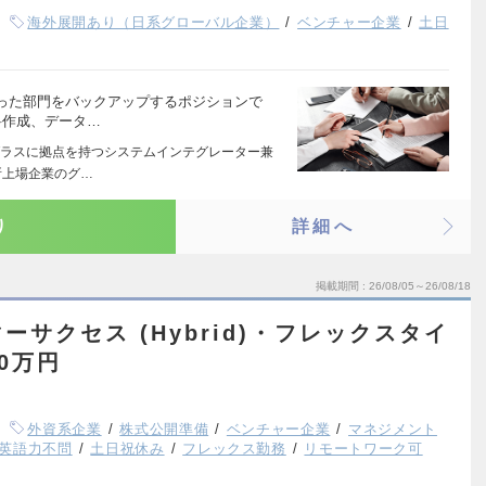
海外展開あり（日系グローバル企業）
ベンチャー企業
土日
った部門をバックアップするポジションで
料作成、データ…
ラスに拠点を持つシステムインテグレーター兼
所上場企業のグ…
り
詳細へ
掲載期間
26/08/05～26/08/18
サクセス (Hybrid)・フレックスタイ
00万円
外資系企業
株式公開準備
ベンチャー企業
マネジメント
英語力不問
土日祝休み
フレックス勤務
リモートワーク可