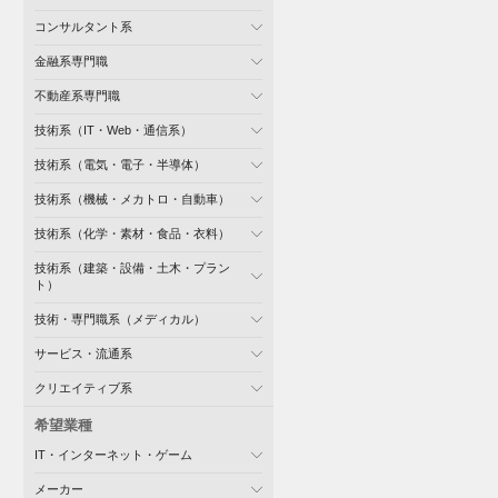
コンサルタント系
金融系専門職
不動産系専門職
技術系（IT・Web・通信系）
技術系（電気・電子・半導体）
技術系（機械・メカトロ・自動車）
技術系（化学・素材・食品・衣料）
技術系（建築・設備・土木・プラン
ト）
技術・専門職系（メディカル）
サービス・流通系
クリエイティブ系
希望業種
IT・インターネット・ゲーム
メーカー