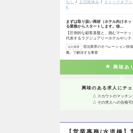
なし
土日祝休み
ストックオプシ
K
まずは取り扱い商材（ホテル向けネッ
る業務からスタートします。徐…
【圧倒的な顧客基盤と、挑むマーケッ
代表するラグジュアリーホテルやシテ
宿泊業界のオペレーション領域
会社概要
働」で解決する事業
興味あ
興味のある求人にチェ
スカウトのマッチン
その求人への合格可
【営業事務/水道橋】