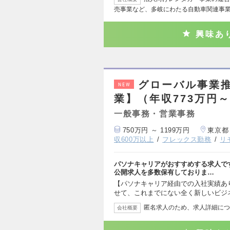
売事業など、多岐にわたる自動車関連事
興味あ
グローバル事業
NEW
業】（年収773万円～
一般事務・営業事務
750万円 ～ 1199万円
東京都
収600万以上
フレックス勤務
リ
パソナキャリアがおすすめする求人で
公開求人を多数保有しておりま…
【パソナキャリア経由での入社実績あり
せて、これまでにない全く新しいビジ
匿名求人のため、求人詳細につ
会社概要