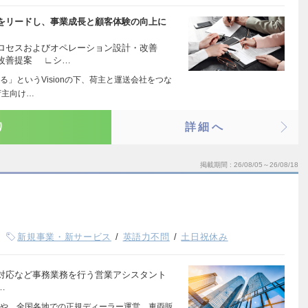
をリードし、事業成長と顧客体験の向上に
プロセスおよびオペレーション設計・改善
改善提案 ∟シ…
」というVisionの下、荷主と運送会社をつな
荷主向け…
り
詳細へ
掲載期間
26/08/05～26/08/18
新規事業・新サービス
英語力不問
土日祝休み
対応など事務業務を行う営業アシスタント
…
や、全国各地での正規ディーラー運営、車両販