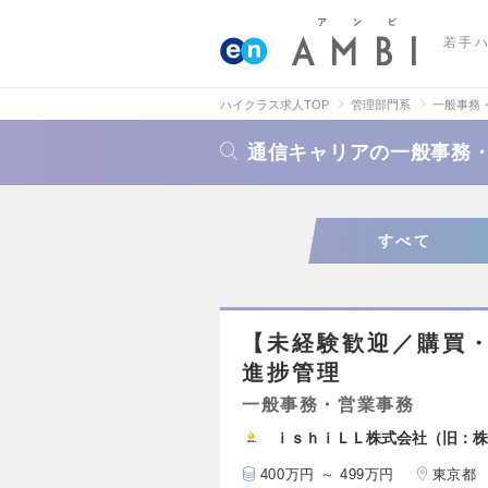
若手
ハイクラス求人TOP
管理部門系
一般事務
通信キャリアの一般事務
すべて
【未経験歓迎／購買・
進捗管理
一般事務・営業事務
ｉｓｈｉＬＬ株式会社（旧：株
400万円 ～ 499万円
東京都