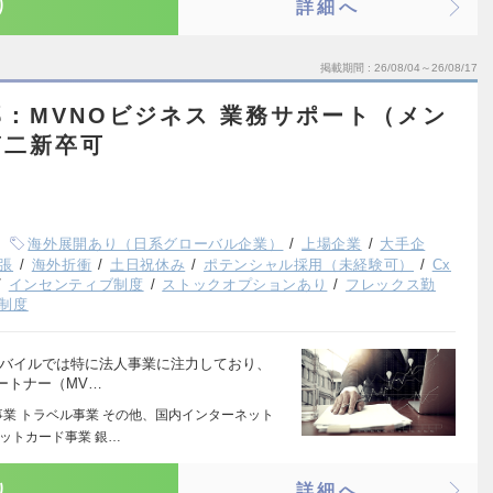
り
詳細へ
掲載期間
26/08/04～26/08/17
：MVNOビジネス 業務サポート（メン
第二新卒可
海外展開あり（日系グローバル企業）
上場企業
大手企
張
海外折衝
土日祝休み
ポテンシャル採用（未経験可）
Cx
インセンティブ制度
ストックオプションあり
フレックス勤
制度
モバイルでは特に法人事業に注力しており、
ートナー（MV…
事業 トラベル事業 その他、国内インターネット
ジットカード事業 銀…
り
詳細へ