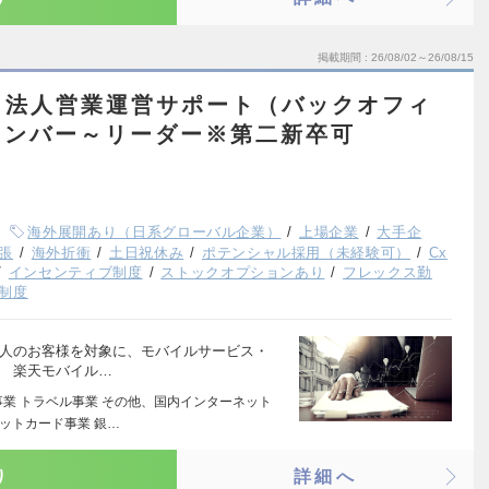
掲載期間
26/08/02～26/08/15
：法人営業運営サポート（バックオフィ
メンバー～リーダー※第二新卒可
海外展開あり（日系グローバル企業）
上場企業
大手企
張
海外折衝
土日祝休み
ポテンシャル採用（未経験可）
Cx
インセンティブ制度
ストックオプションあり
フレックス勤
制度
法人のお客様を対象に、モバイルサービス・
。 楽天モバイル…
事業 トラベル事業 その他、国内インターネット
ジットカード事業 銀…
り
詳細へ