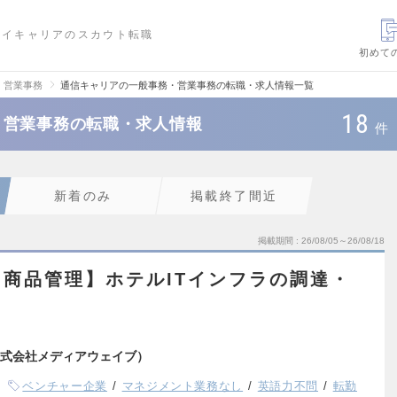
ハイキャリアのスカウト転職
初めて
・営業事務
通信キャリアの一般事務・営業事務の転職・求人情報一覧
18
・営業事務の転職・求人情報
件
新着のみ
掲載終了間近
掲載期間
26/08/05～26/08/18
商品管理】ホテルITインフラの調達・
式会社メディアウェイブ）
ベンチャー企業
マネジメント業務なし
英語力不問
転勤