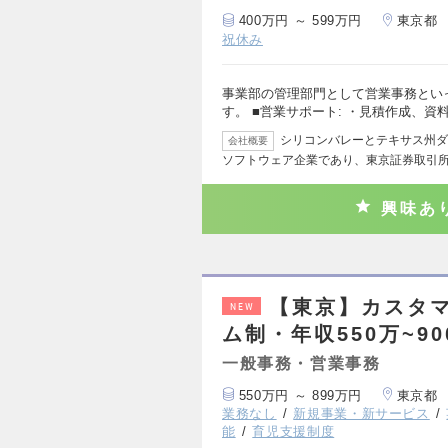
400万円 ～ 599万円
東京都
祝休み
事業部の管理部門として営業事務とい
す。 ■営業サポート: ・見積作成、資
シリコンバレーとテキサス州ダ
会社概要
ソフトウェア企業であり、東京証券取引
興味あ
【東京】カスタマー
NEW
ム制・年収550万~9
一般事務・営業事務
550万円 ～ 899万円
東京都
業務なし
新規事業・新サービス
能
育児支援制度