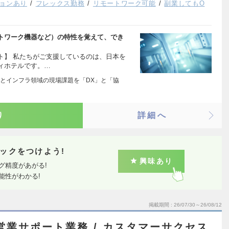
ョンあり
フレックス勤務
リモートワーク可能
副業してもO
トワーク機器など）の特性を覚えて、でき
ト】 私たちがご支援しているのは、日本を
ィホテルです。…
とインフラ領域の現場課題を「DX」と「協
り
詳細へ
ックをつけよう!
興味あり
グ精度があがる!
能性がわかる!
掲載期間
26/07/30～26/08/12
営業サポート業務 / カスタマーサクセス