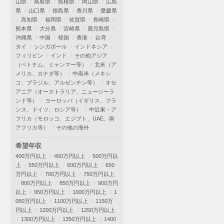
山県
鳥取県
島根県
岡山県
広島
県
山口県
徳島県
香川県
愛媛県
高知県
福岡県
佐賀県
長崎県
熊本県
大分県
宮崎県
鹿児島県
沖縄県
中国
韓国
香港
台湾
タイ
シンガポール
インドネシア
フィリピン
インド
その他アジア
（ベトナム、ミャンマー等）
北米（ア
メリカ、カナダ等）
中南米（メキシ
コ、ブラジル、アルゼンチン等）
オセ
アニア（オーストラリア、ニュージーラ
ンド等）
ヨーロッパ（イギリス、フラ
ンス、ドイツ、ロシア等）
中近東・ア
フリカ（モロッコ、エジプト、UAE、南
アフリカ等）
その他の海外
希望年収
400万円以上
450万円以上
500万円以
上
550万円以上
600万円以上
650
万円以上
700万円以上
750万円以上
800万円以上
850万円以上
900万円
以上
950万円以上
1000万円以上
1
050万円以上
1100万円以上
1150万
円以上
1200万円以上
1250万円以上
1300万円以上
1350万円以上
1400