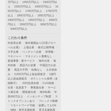
万円以上
1450万円以上
1500万円以
上
1550万円以上
1600万円以上
16
50万円以上
1700万円以上
1750万円
以上
1800万円以上
1850万円以上
1900万円以上
1950万円以上
2000万
円以上
2500万円以上
3000万円以上
5000万円以上
こだわり条件
外資系企業
海外展開あり(日系グロー
バル企業)
上場企業
株式公開準備
大手企業
ベンチャー企業
管理職・
マネジャー
マネジメント業務なし
新規事業・新サービス
海外出張
海
外折衝
英語力が必要
中国語力が必
要
英語力不問
転勤なし
土日祝休
み
3,000万円以上資金調達済
1億円
以上資金調達済
ポテンシャル採用（未
経験可）
20代役員在籍
CxO候補
社長・役員直下
事業責任者
サービ
ス責任者
開発責任者
海外転勤
年
収600万以上
インセンティブ制度
ス
トックオプションあり
フレックス勤務
リモートワーク可能
副業してもOK
MBA・留学支援制度
育児支援制度