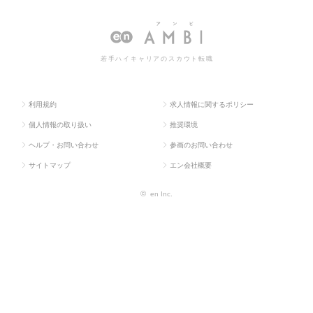
求人TOP
門系
教育など）
ど）の転職・求人情報一覧
若手ハイキャリアのスカウト転職
利用規約
求人情報に関するポリシー
個人情報の取り扱い
推奨環境
ヘルプ・お問い合わせ
参画のお問い合わせ
サイトマップ
エン会社概要
©
en Inc.