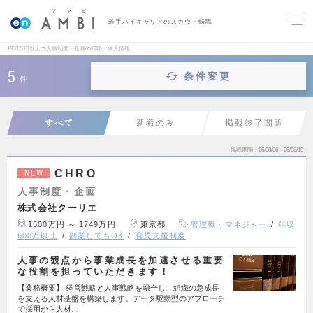
若手ハイキャリアのスカウト転職
1300万円以上の人事制度・企画の転職・求人情報
5
条件変更
件
すべて
新着のみ
掲載終了間近
掲載期間
26/08/06～26/08/19
CHRO
NEW
人事制度・企画
株式会社クーリエ
1500万円 ～ 1749万円
東京都
管理職・マネジャー
年収
600万以上
副業してもOK
育児支援制度
人事の観点から事業成長を加速させる重要
な役割を担っていただきます！
【業務概要】 経営戦略と人事戦略を融合し、組織の急成長
を支える人材基盤を構築します。データ駆動型のアプローチ
で採用から人材…