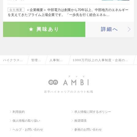
＜企業概要＞ 中部電力は創業から70年以上、中部地方のエネルギー
会社概要
を支えてきたプライム上場企業です。 「一歩先を行く総合エネル…
興味あり
詳細へ
ハイクラス求
管理部
人事制
1300万円以上の人事制度・企画の転
人TOP
門系
度・企画
職・求人情報一覧
若手ハイキャリアのスカウト転職
利用規約
求人情報に関するポリシー
個人情報の取り扱い
推奨環境
ヘルプ・お問い合わせ
参画のお問い合わせ