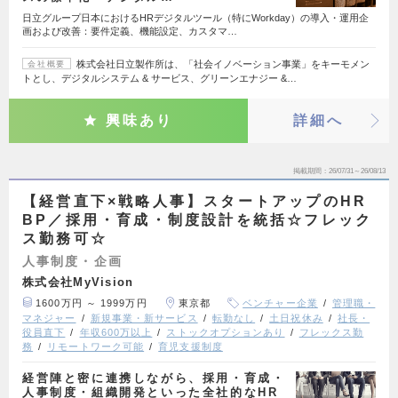
日立グループ日本におけるHRデジタルツール（特にWorkday）の導入・運用企
画および改善：要件定義、機能設定、カスタマ…
株式会社日立製作所は、「社会イノベーション事業」をキーモメン
会社概要
トとし、デジタルシステム & サービス、グリーンエナジー &…
興味あり
詳細へ
掲載期間
26/07/31～26/08/13
【経営直下×戦略人事】スタートアップのHR
BP／採用・育成・制度設計を統括☆フレック
ス勤務可☆
人事制度・企画
株式会社MyVision
1600万円 ～ 1999万円
東京都
ベンチャー企業
管理職・
マネジャー
新規事業・新サービス
転勤なし
土日祝休み
社長・
役員直下
年収600万以上
ストックオプションあり
フレックス勤
務
リモートワーク可能
育児支援制度
経営陣と密に連携しながら、採用・育成・
人事制度・組織開発といった全社的なHR