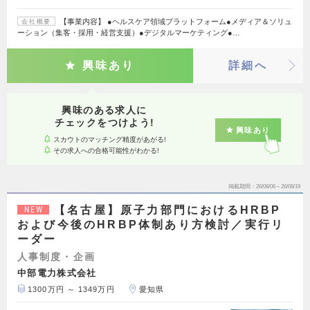
【事業内容】 ●ヘルスケア領域プラットフォーム●メディア＆ソリュ
会社概要
ーション（集客・採用・経営支援）●デジタルマーケティング●…
興味あり
詳細へ
興味のある求人に
チェックをつけよう!
興味あり
スカウトのマッチング精度があがる!
その求人への合格可能性がわかる!
掲載期間
26/08/06～26/08/19
【名古屋】原子力部門におけるHRBP
NEW
および今後のHRBP体制あり方検討／実行リ
ーダー
人事制度・企画
中部電力株式会社
1300万円 ～ 1349万円
愛知県