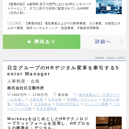
【業務内容】 ●雇用時 原子力部門におけるHRビジネスパー
トナーとして、すでに原子力本部に配置されているHRBP
（社内人財）…
【事業内容】 電気事業およびその附帯事業、ガス事業、分散型エネ
会社概要
ルギー事業、海外コンサルティング・投資事業、不動産管理事業、…
興味あり
詳細へ
掲載期間
26/08/04～26/08/17
日立グループのHRデジタル変革を牽引するS
enior Manager
人事制度・企画
株式会社日立製作所
1400万円 ～ 1749万円
東京都
海外展開あり（日系グロー
バル企業）
上場企業
大手企業
管理職・マネジャー
英語力が必
要
転勤なし
土日祝休み
年収600万以上
フレックス勤務
リモ
ートワーク可能
育児支援制度
WorkdayをはじめとしたHRテクノロジ
ープラットフォームを活用し、HRプロセ
スの標準化・デジタル…