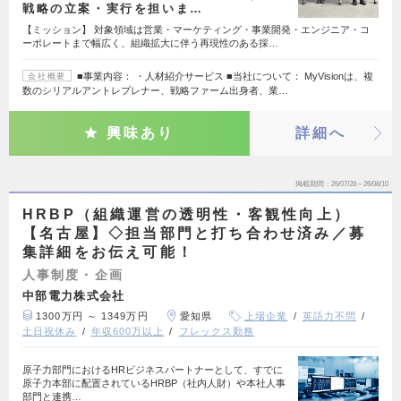
戦略の立案・実行を担いま…
【ミッション】 対象領域は営業・マーケティング・事業開発・エンジニア・コ
ーポレートまで幅広く、組織拡大に伴う再現性のある採…
■事業内容： ・人材紹介サービス ■当社について： MyVisionは、複
会社概要
数のシリアルアントレプレナー、戦略ファーム出身者、業…
興味あり
詳細へ
掲載期間
26/07/28～26/08/10
HRBP（組織運営の透明性・客観性向上）
【名古屋】◇担当部門と打ち合わせ済み／募
集詳細をお伝え可能！
人事制度・企画
中部電力株式会社
1300万円 ～ 1349万円
愛知県
上場企業
英語力不問
土日祝休み
年収600万以上
フレックス勤務
原子力部門におけるHRビジネスパートナーとして、すでに
原子力本部に配置されているHRBP（社内人財）や本社人事
部門と連携…