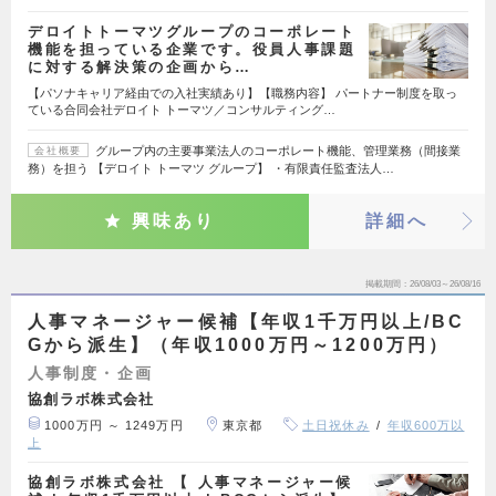
デロイトトーマツグループのコーポレート
機能を担っている企業です。役員人事課題
に対する解決策の企画から…
【パソナキャリア経由での入社実績あり】【職務内容】 パートナー制度を取っ
ている合同会社デロイト トーマツ／コンサルティング…
グループ内の主要事業法人のコーポレート機能、管理業務（間接業
会社概要
務）を担う 【デロイト トーマツ グループ】 ・有限責任監査法人…
興味あり
詳細へ
掲載期間
26/08/03～26/08/16
人事マネージャー候補【年収1千万円以上/BC
Gから派生】（年収1000万円～1200万円）
人事制度・企画
協創ラボ株式会社
1000万円 ～ 1249万円
東京都
土日祝休み
年収600万以
上
協創ラボ株式会社 【 人事マネージャー候