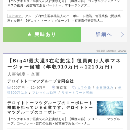
【パソナキャリア経由での入社実績あり】【職務内容】 コンサルティングビジ
ネスの役員・経営層であるパートナー、マネージングデ…
グループ内の主要事業法人のコーポレート機能、管理業務（間接業
会社概要
務）を担う 【デロイト トーマツ グループ】 ・有限責任監査法人…
興味あり
詳細へ
掲載期間
26/08/03～26/08/16
【Big4/最大週3在宅想定】役員向け人事マネ
ージャー候補（年収910万円～1210万円）
人事制度・企画
デロイトトーマツグループ合同会社
900万円 ～ 1249万円
東京都
大手企業
土日祝休み
年
収600万以上
フレックス勤務
リモートワーク可能
デロイトトーマツグループのコーポレート
機能を担っている企業です。デロイトトー
マツグループのコーポレー…
【パソナキャリア経由での入社実績あり】【職務内容】 デロイトトーマツグル
ープ、コーポレート部門の役員・経営層であるパートナ…