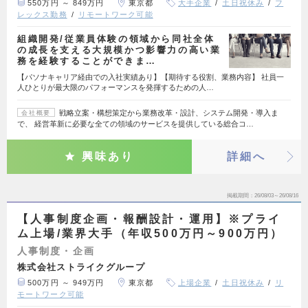
550万円 ～ 849万円
東京都
大手企業
土日祝休み
フ
レックス勤務
リモートワーク可能
組織開発/従業員体験の領域から同社全体
の成長を支える大規模かつ影響力の高い業
務を経験することができま…
【パソナキャリア経由での入社実績あり】【期待する役割、業務内容】 社員一
人ひとりが最大限のパフォーマンスを発揮するための人…
戦略立案・構想策定から業務改革・設計、システム開発・導入ま
会社概要
で、 経営革新に必要な全ての領域のサービスを提供している総合コ…
興味あり
詳細へ
掲載期間
26/08/03～26/08/16
【人事制度企画・報酬設計・運用】※プライ
ム上場/業界大手（年収500万円～900万円）
人事制度・企画
株式会社ストライクグループ
500万円 ～ 949万円
東京都
上場企業
土日祝休み
リ
モートワーク可能