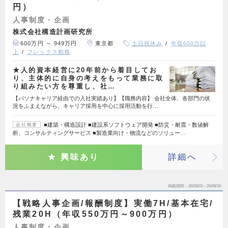
円）
人事制度・企画
株式会社構造計画研究所
600万円 ～ 949万円
東京都
土日祝休み
年収600万以
上
フレックス勤務
★人的資本経営に20年前から着目してお
り、主体的に自身の考えをもって業務に取
り組みたい方を尊重し、社…
【パソナキャリア経由での入社実績あり】【職務内容】 会社全体、各部門の状
況をふまえながら、キャリア採用を中心に採用活動を行…
■建築・構造設計 ■建設系ソフトウェア開発 ■防災・耐震・数値解
会社概要
析、コンサルティングサービス ■製造業向け・物流などのソリュー…
興味あり
詳細へ
掲載期間
26/08/03～26/08/16
【戦略人事企画/報酬制度】実働7H/基本在宅/
残業20H（年収550万円～900万円）
人事制度・企画