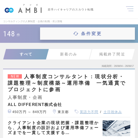
若手ハイキャリアのスカウト転職
コンサルティングの人事制度・企画の転職・求人情報
148
条件変更
件
すべて
新着のみ
掲載終了間近
掲載期間
26/08/04～26/08/17
人事制度コンサルタント：現状分析・
NEW
課題整理～制度構築～運用準備 一気通貫で
プロジェクトに参画
人事制度・企画
ALL DIFFERENT株式会社
450万円 ～ 849万円
東京都
英語力不問
土日祝休み
クライアント企業の現状把握・課題整理か
ら、人事制度の設計および運用準備フェー
ズまでを一貫して支援する…