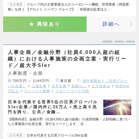
グループ内の主要事業法人のコーポレート機能、管理業務（間接業
会社概要
務）を担う 【デロイト トーマツ グループ】 ・有限責任監査法人…
興味あり
詳細へ
掲載期間
26/08/03～26/08/16
人事企画／金融分野（社員4,000人超の組
織）における人事施策の企画立案・実行リー
ド／超大手SIer
人事制度・企画
700万円 ～ 1149万円
東京都
海外展開あり（日系グロー
バル企業）
上場企業
大手企業
転勤なし
土日祝休み
年収600
万以上
フレックス勤務
リモートワーク可能
日本を代表する世界5位の日系グローバル
SIer企業／国内外に20万人＞売上高５兆
円を誇り、公共／金融…
【職務内容】 金融分野（社員4,000人超の組織）の成長戦略・人財戦略に基づい
た人事施策の企画立案、実行をリードします。 全…
日本を代表する日系グローバルSIer企業
会社概要