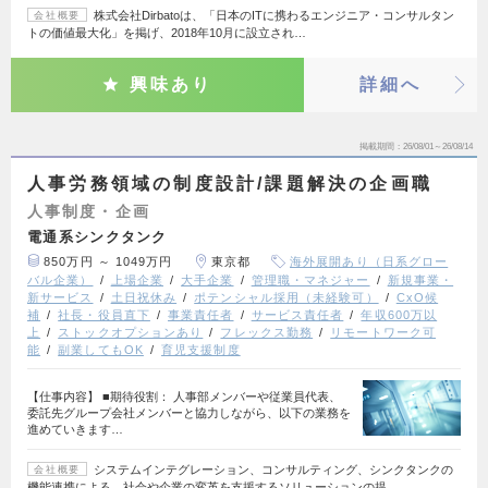
株式会社Dirbatoは、「日本のITに携わるエンジニア・コンサルタン
会社概要
トの価値最大化」を掲げ、2018年10月に設立され…
興味あり
詳細へ
掲載期間
26/08/01～26/08/14
人事労務領域の制度設計/課題解決の企画職
人事制度・企画
電通系シンクタンク
850万円 ～ 1049万円
東京都
海外展開あり（日系グロー
バル企業）
上場企業
大手企業
管理職・マネジャー
新規事業・
新サービス
土日祝休み
ポテンシャル採用（未経験可）
CxO候
補
社長・役員直下
事業責任者
サービス責任者
年収600万以
上
ストックオプションあり
フレックス勤務
リモートワーク可
能
副業してもOK
育児支援制度
【仕事内容】 ■期待役割： 人事部メンバーや従業員代表、
委託先グループ会社メンバーと協力しながら、以下の業務を
進めていきます…
システムインテグレーション、コンサルティング、シンクタンクの
会社概要
機能連携による、社会や企業の変革を支援するソリューションの提…