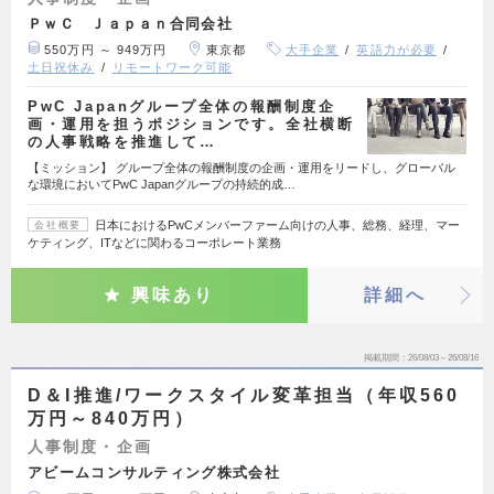
ＰｗＣ Ｊａｐａｎ合同会社
550万円 ～ 949万円
東京都
大手企業
英語力が必要
土日祝休み
リモートワーク可能
PwC Japanグループ全体の報酬制度企
画・運用を担うポジションです。全社横断
の人事戦略を推進して…
【ミッション】 グループ全体の報酬制度の企画・運用をリードし、グローバル
な環境においてPwC Japanグループの持続的成…
日本におけるPwCメンバーファーム向けの人事、総務、経理、マー
会社概要
ケティング、ITなどに関わるコーポレート業務
興味あり
詳細へ
掲載期間
26/08/03～26/08/16
D＆I推進/ワークスタイル変革担当（年収560
万円～840万円）
人事制度・企画
アビームコンサルティング株式会社