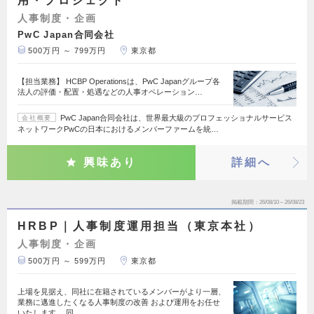
用・プロジェクト
人事制度・企画
PwC Japan合同会社
500万円 ～ 799万円
東京都
【担当業務】 HCBP Operationsは、PwC Japanグループ各
法人の評価・配置・処遇などの人事オペレーション…
PwC Japan合同会社は、世界最大級のプロフェッショナルサービス
会社概要
ネットワークPwCの日本におけるメンバーファームを統…
興味あり
詳細へ
掲載期間
26/08/10～26/08/23
HRBP｜人事制度運用担当（東京本社）
人事制度・企画
500万円 ～ 599万円
東京都
上場を見据え、同社に在籍されているメンバーがより一層、
業務に邁進したくなる人事制度の改善 および運用をお任せ
いたします。 同…