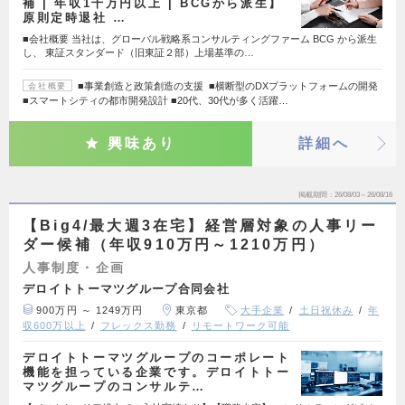
補 | 年収1千万円以上 | BCGから派生】
原則定時退社 …
■会社概要 当社は、グローバル戦略系コンサルティングファーム BCG から派生
し、 東証スタンダード（旧東証２部）上場基準の…
■事業創造と政策創造の支援 ■横断型のDXプラットフォームの開発
会社概要
■スマートシティの都市開発設計 ■20代、30代が多く活躍…
興味あり
詳細へ
掲載期間
26/08/03～26/08/16
【Big4/最大週3在宅】経営層対象の人事リー
ダー候補（年収910万円～1210万円）
人事制度・企画
デロイトトーマツグループ合同会社
900万円 ～ 1249万円
東京都
大手企業
土日祝休み
年
収600万以上
フレックス勤務
リモートワーク可能
デロイトトーマツグループのコーポレート
機能を担っている企業です。デロイトトー
マツグループのコンサルテ…