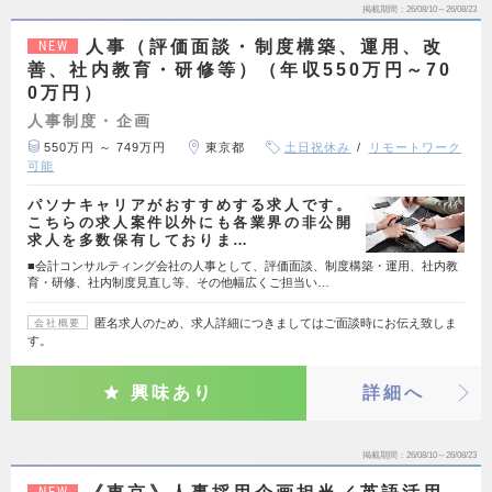
掲載期間
26/08/10～26/08/23
人事（評価面談・制度構築、運用、改
NEW
善、社内教育・研修等）（年収550万円～70
0万円）
人事制度・企画
550万円 ～ 749万円
東京都
土日祝休み
リモートワーク
可能
パソナキャリアがおすすめする求人です。
こちらの求人案件以外にも各業界の非公開
求人を多数保有しておりま…
■会計コンサルティング会社の人事として、評価面談、制度構築・運用、社内教
育・研修、社内制度見直し等、その他幅広くご担当い…
匿名求人のため、求人詳細につきましてはご面談時にお伝え致しま
会社概要
す。
興味あり
詳細へ
掲載期間
26/08/10～26/08/23