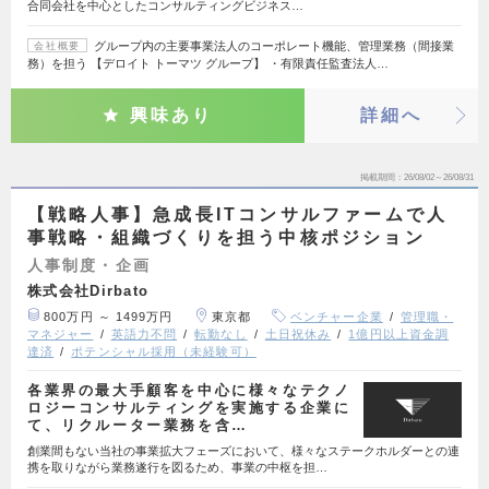
合同会社を中心としたコンサルティングビジネス…
グループ内の主要事業法人のコーポレート機能、管理業務（間接業
会社概要
務）を担う 【デロイト トーマツ グループ】 ・有限責任監査法人…
興味あり
詳細へ
掲載期間
26/08/02～26/08/31
【戦略人事】急成長ITコンサルファームで人
事戦略・組織づくりを担う中核ポジション
人事制度・企画
株式会社Dirbato
800万円 ～ 1499万円
東京都
ベンチャー企業
管理職・
マネジャー
英語力不問
転勤なし
土日祝休み
1億円以上資金調
達済
ポテンシャル採用（未経験可）
各業界の最大手顧客を中心に様々なテクノ
ロジーコンサルティングを実施する企業に
て、リクルーター業務を含…
創業間もない当社の事業拡大フェーズにおいて、様々なステークホルダーとの連
携を取りながら業務遂行を図るため、事業の中枢を担…