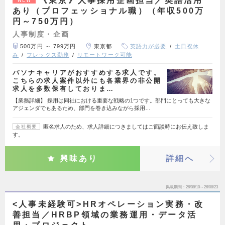
《東京》人事採用企画担当／英語活用
NEW
あり（プロフェッショナル職）（年収500万
円～750万円）
人事制度・企画
500万円 ～ 799万円
東京都
英語力が必要
土日祝休
み
フレックス勤務
リモートワーク可能
パソナキャリアがおすすめする求人です。
こちらの求人案件以外にも各業界の非公開
求人を多数保有しておりま…
【業務詳細】 採用は同社における重要な戦略の1つです。部門にとっても大きな
アジェンダでもあるため、部門を巻き込みながら採用…
匿名求人のため、求人詳細につきましてはご面談時にお伝え致しま
会社概要
す。
興味あり
詳細へ
掲載期間
26/08/10～26/08/23
<人事未経験可>HRオペレーション実務・改
善担当／HRBP領域の業務運用・データ活