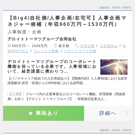
掲載期間
26/08/03～26/08/16
【Big4/自社側/人事企画/在宅可】人事企画マ
ネジャー候補（年収660万円～1530万円）
人事制度・企画
デロイトトーマツグループ合同会社
650万円 ～ 1549万円
東京都
大手企業
土日祝休み
年
収600万以上
フレックス勤務
リモートワーク可能
デロイトトーマツグループのコーポレート
機能を担っている企業です。人事領域にお
いて、経営課題に携わりつ…
【パソナキャリア経由での入社実績あり】【職務内容】 1.人事領域における経営
課題解決 経営・現場からのHR領域における諸問題…
グループ内の主要事業法人のコーポレート機能、管理業務（間接業
会社概要
務）を担う 【デロイト トーマツ グループ】 ・有限責任監査法人…
興味あり
詳細へ
掲載期間
26/08/03～26/08/16