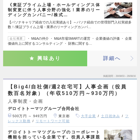
《東証プライム上場・ホールディングス体
制変更に伴う人事分野の強化！業界のリー
ディングカンパニー/株式…
【パソナキャリア経由での入社実績あり】～パソナ経由での管理部門入社実績多
数！/東証プライム上場・業界のリーディングカンパ…
・ M&Aの仲介 ・ M&A市場SMARTの運営 ・ 企業価値の評価 ・ 企業
会社概要
価値向上に関するコンサルティング ・ 財務に関する…
興味あり
詳細へ
掲載期間
26/08/03～26/08/16
【Big4/自社側/週2在宅可】人事企画（役員
数百名対象）（年収510万円～930万円）
人事制度・企画
デロイトトーマツグループ合同会社
500万円 ～ 949万円
東京都
大手企業
土日祝休み
フ
レックス勤務
リモートワーク可能
デロイトトーマツグループのコーポレート
機能を担っている企業です。役員人事課題