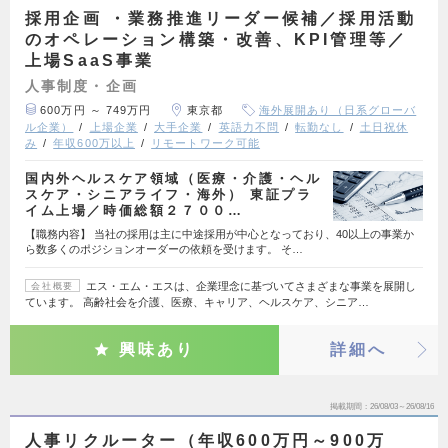
採用企画 ・業務推進リーダー候補／採用活動
のオペレーション構築・改善、KPI管理等／
上場SaaS事業
人事制度・企画
600万円 ～ 749万円
東京都
海外展開あり（日系グローバ
ル企業）
上場企業
大手企業
英語力不問
転勤なし
土日祝休
み
年収600万以上
リモートワーク可能
国内外ヘルスケア領域（医療・介護・ヘル
スケア・シニアライフ・海外） 東証プラ
イム上場／時価総額２７００…
【職務内容】 当社の採用は主に中途採用が中心となっており、40以上の事業か
ら数多くのポジションオーダーの依頼を受けます。 そ…
エス・エム・エスは、企業理念に基づいてさまざまな事業を展開し
会社概要
ています。 高齢社会を介護、医療、キャリア、ヘルスケア、シニア…
興味あり
詳細へ
掲載期間
26/08/03～26/08/16
人事リクルーター（年収600万円～900万