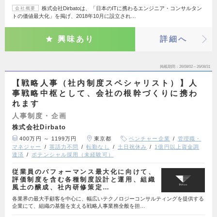
株式会社Dirbatoは、「日本のITに携わるエンジニア・コンサルタン
会社概要
トの価値最大化」を掲げ、2018年10月に設立され…
興味あり
詳細へ
掲載期間
26/08/02～26/08/31
【戦略人事（社内制度スペシャリスト）】人
事戦略中枢として、会社の根幹づくりに携わ
れます
人事制度・企画
株式会社Dirbato
400万円 ～ 1199万円
東京都
ベンチャー企業
管理職・
マネジャー
英語力不問
転勤なし
土日祝休み
1億円以上資金調
達済
ポテンシャル採用（未経験可）
従業員のパフォーマンス最大化に向けて、
評価制度を含む各種制度設計と運用、組織
風土の醸成、社内研修策定…
各業界の最大手顧客を中心に、幅広いテクノロジーコンサルティングを提供する
企業にて、組織の基盤を支える戦略人事業務全般を担…