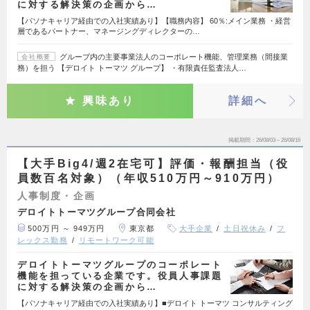
に対する解決策の企画から…
【パソナキャリア経由での入社実績あり】【職務内容】 60％:メイン業務 ・経営
層であるパートナー、マネージングディレクターの…
グループ内の主要事業法人のコーポレート機能、管理業務（間接業
会社概要
務）を担う 【デロイト トーマツ グループ】 ・有限責任監査法人…
興味あり
詳細へ
掲載期間
26/08/03～26/08/16
【大手Big4/週2在宅可】評価・報酬担当（役
員数百名対象）（年収510万円～910万円）
人事制度・企画
デロイトトーマツグループ合同会社
500万円 ～ 949万円
東京都
大手企業
土日祝休み
フ
レックス勤務
リモートワーク可能
デロイトトーマツグループのコーポレート
機能を担っている企業です。役員人事課題
に対する解決策の企画から…
【パソナキャリア経由での入社実績あり】■デロイト トーマツ コンサルティング