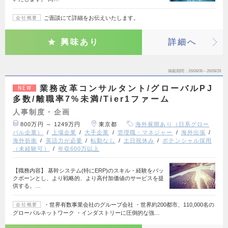
ご面談にて詳細をお伝えいたします。
会社概要
興味あり
詳細へ
掲載期間
26/08/08～26/08/29
業務改革コンサルタント/グローバルPJ
NEW
多数/離職率7%未満/Tier1ファーム
人事制度・企画
800万円 ～ 1249万円
東京都
海外展開あり（日系グロー
バル企業）
上場企業
大手企業
管理職・マネジャー
海外出張
海外折衝
英語力が必要
転勤なし
土日祝休み
ポテンシャル採用
（未経験可）
年収600万以上
【職務内容】 基幹システム(特にERP)のスキル・経験をバッ
クボーンとし、より戦略的、より高付加価値のサービスを提
供する。…
・世界有数事業会社のグループ会社 ・世界約200都市、110,000名の
会社概要
グローバルネットワーク ・インダストリーに圧倒的な強…