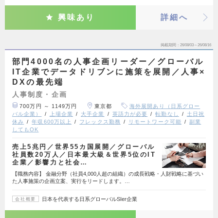
興味あり
詳細へ
掲載期間
26/08/03～26/08/16
部門4000名の人事企画リーダー／グローバル
IT企業でデータドリブンに施策を展開／人事×
DXの最先端
人事制度・企画
700万円 ～ 1149万円
東京都
海外展開あり（日系グロー
バル企業）
上場企業
大手企業
英語力が必要
転勤なし
土日祝
休み
年収600万以上
フレックス勤務
リモートワーク可能
副業
してもOK
売上5兆円／世界55カ国展開／グローバル
社員数20万人／日本最大級＆世界5位のIT
企業／影響力と社会…
【職務内容】 金融分野（社員4,000人超の組織）の成長戦略・人財戦略に基づい
た人事施策の企画立案、実行をリードします。…
日本を代表する日系グローバルSIer企業
会社概要