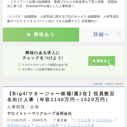
・クライアント企業の組織構造・業務プロセス分析姿勢を丁寧に把握 ・課題抽
出に基づき、EmpowerHRを軸とした人事制度ソ…
組織開発・人材育成に関する下記のサービス 組織開発・人材育成支
会社概要
援サービス ビジネスパーソン向け スキル診断テスト 全階層向け …
興味あり
詳細へ
興味のある求人に
チェックをつけよう!
興味あり
スカウトのマッチング精度があがる!
その求人への合格可能性がわかる!
掲載期間
26/08/03～26/08/16
【Big4/マネージャー候補/週2在】役員数百
名向け人事（年収1140万円～1520万円）
人事制度・企画
デロイトトーマツグループ合同会社
1100万円 ～ 1549万円
東京都
大手企業
土日祝休み
年収600万以上
フレックス勤務
リモートワーク可能