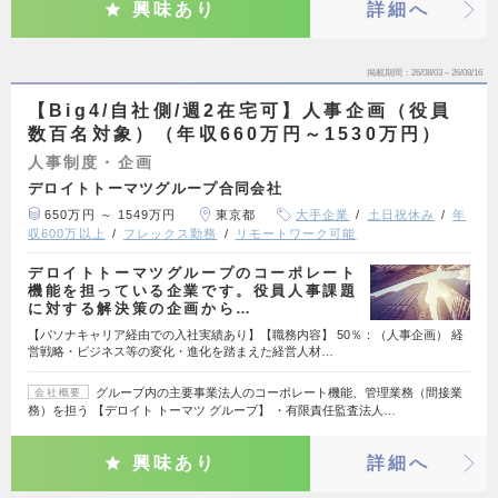
興味あり
詳細へ
掲載期間
26/08/03～26/08/16
【Big4/自社側/週2在宅可】人事企画（役員
数百名対象）（年収660万円～1530万円）
人事制度・企画
デロイトトーマツグループ合同会社
650万円 ～ 1549万円
東京都
大手企業
土日祝休み
年
収600万以上
フレックス勤務
リモートワーク可能
デロイトトーマツグループのコーポレート
機能を担っている企業です。役員人事課題
に対する解決策の企画から…
【パソナキャリア経由での入社実績あり】【職務内容】 50％：（人事企画） 経
営戦略・ビジネス等の変化・進化を踏まえた経営人材…
グループ内の主要事業法人のコーポレート機能、管理業務（間接業
会社概要
務）を担う 【デロイト トーマツ グループ】 ・有限責任監査法人…
興味あり
詳細へ