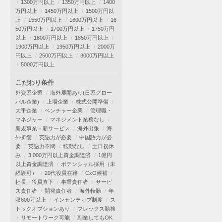
1300万円以上
1350万円以上
1400
万円以上
1450万円以上
1500万円以
上
1550万円以上
1600万円以上
16
50万円以上
1700万円以上
1750万円
以上
1800万円以上
1850万円以上
1900万円以上
1950万円以上
2000万
円以上
2500万円以上
3000万円以上
5000万円以上
こだわり条件
外資系企業
海外展開あり(日系グロー
バル企業)
上場企業
株式公開準備
大手企業
ベンチャー企業
管理職・
マネジャー
マネジメント業務なし
新規事業・新サービス
海外出張
海
外折衝
英語力が必要
中国語力が必
要
英語力不問
転勤なし
土日祝休
み
3,000万円以上資金調達済
1億円
以上資金調達済
ポテンシャル採用（未
経験可）
20代役員在籍
CxO候補
社長・役員直下
事業責任者
サービ
ス責任者
開発責任者
海外転勤
年
収600万以上
インセンティブ制度
ス
トックオプションあり
フレックス勤務
リモートワーク可能
副業してもOK