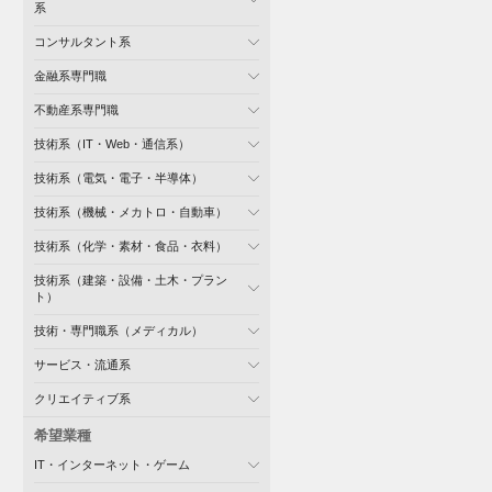
系
コンサルタント系
金融系専門職
不動産系専門職
技術系（IT・Web・通信系）
技術系（電気・電子・半導体）
技術系（機械・メカトロ・自動車）
技術系（化学・素材・食品・衣料）
技術系（建築・設備・土木・プラン
ト）
技術・専門職系（メディカル）
サービス・流通系
クリエイティブ系
希望業種
IT・インターネット・ゲーム