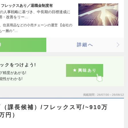
・フレックスあり／退職金制度有
業の人事戦略に基づき、中長期の目標達成に
用・改善をリー…
品、住居用品などの小売チェーンの運営 【会社の
一層の “…
り
詳細へ
ックをつけよう!
興味あり
グ精度があがる!
能性がわかる!
掲載期間
26/07/30～26/08/12
（課長候補）/フレックス可/~910万
0万円）