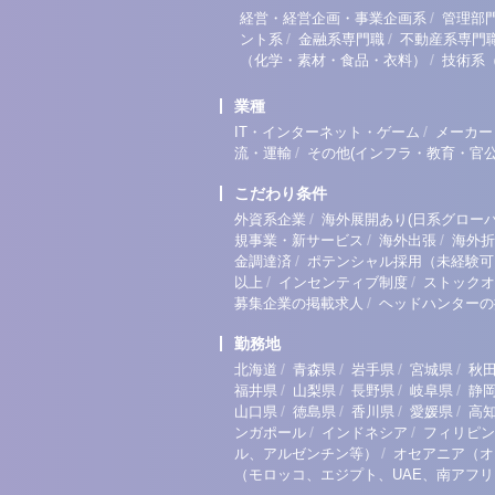
/
経営・経営企画・事業企画系
管理部
/
/
ント系
金融系専門職
不動産系専門
/
（化学・素材・食品・衣料）
技術系
業種
/
IT・インターネット・ゲーム
メーカー
/
流・運輸
その他(インフラ・教育・官公
こだわり条件
/
外資系企業
海外展開あり(日系グローバ
/
/
規事業・新サービス
海外出張
海外折
/
金調達済
ポテンシャル採用（未経験可
/
/
以上
インセンティブ制度
ストックオ
/
募集企業の掲載求人
ヘッドハンターの
勤務地
/
/
/
/
北海道
青森県
岩手県
宮城県
秋
/
/
/
/
福井県
山梨県
長野県
岐阜県
静
/
/
/
/
山口県
徳島県
香川県
愛媛県
高
/
/
ンガポール
インドネシア
フィリピン
/
ル、アルゼンチン等）
オセアニア（オ
（モロッコ、エジプト、UAE、南アフ