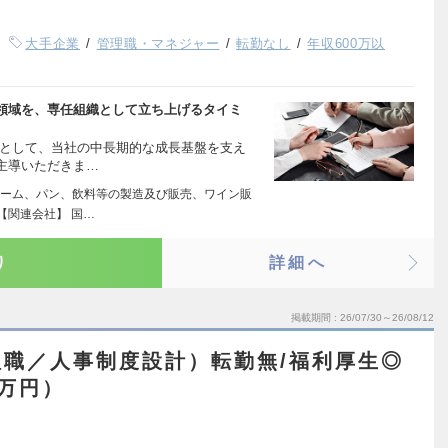
大手企業
管理職・マネジャー
転勤なし
年収600万以
領域を、専任組織として立ち上げるタイミ
材として、当社の中長期的な成長基盤を支え
主導いただきま…
ーム、パン、飲料等の製造及び販売、ワイン販
【関連会社】 国…
り
詳細へ
掲載期間
26/07/30～26/08/12
職／人事制度設計）転勤無/福利厚生◎
4万円）