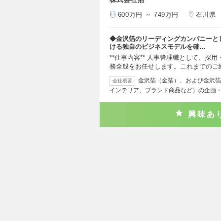
600万円 ～ 749万円
石川県
◆金沢箔のリーディングカンパニーと
ける独自のビジネスモデルを確…
**仕事内容** 人事管理職として、
務全般をお任せします。これまでのご
金沢箔（金箔）、および金沢箔
会社概要
インテリア、ブランド商品など）の企画
興味あ