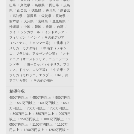
山県
鳥取県
島根県
岡山県
広島
県
山口県
徳島県
香川県
愛媛県
高知県
福岡県
佐賀県
長崎県
熊本県
大分県
宮崎県
鹿児島県
沖縄県
中国
韓国
香港
台湾
タイ
シンガポール
インドネシア
フィリピン
インド
その他アジア
（ベトナム、ミャンマー等）
北米（ア
メリカ、カナダ等）
中南米（メキシ
コ、ブラジル、アルゼンチン等）
オセ
アニア（オーストラリア、ニュージーラ
ンド等）
ヨーロッパ（イギリス、フラ
ンス、ドイツ、ロシア等）
中近東・ア
フリカ（モロッコ、エジプト、UAE、南
アフリカ等）
その他の海外
希望年収
400万円以上
450万円以上
500万円以
上
550万円以上
600万円以上
650
万円以上
700万円以上
750万円以上
800万円以上
850万円以上
900万円
以上
950万円以上
1000万円以上
1
050万円以上
1100万円以上
1150万
円以上
1200万円以上
1250万円以上