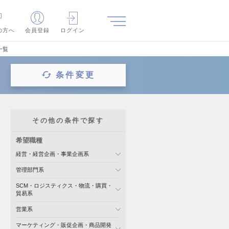
の方へ
会員登録
ログイン
一覧
条件変更
その他の条件で探す
希望職種
経営・経営企画・事業企画系
管理部門系
SCM・ロジスティクス・物流・購買・
貿易系
営業系
マーケティング・販促企画・商品開発