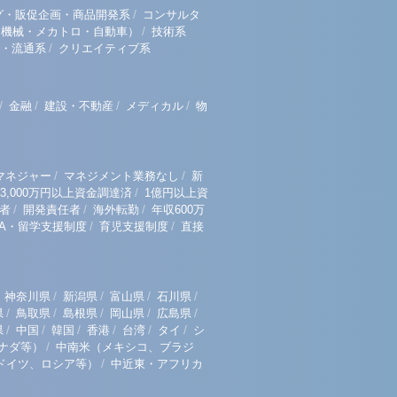
/
グ・販促企画・商品開発系
コンサルタ
/
（機械・メカトロ・自動車）
技術系
/
・流通系
クリエイティブ系
/
/
/
/
金融
建設・不動産
メディカル
物
/
/
マネジャー
マネジメント業務なし
新
/
3,000万円以上資金調達済
1億円以上資
/
/
/
者
開発責任者
海外転勤
年収600万
/
/
BA・留学支援制度
育児支援制度
直接
/
/
/
/
神奈川県
新潟県
富山県
石川県
/
/
/
/
/
県
鳥取県
島根県
岡山県
広島県
/
/
/
/
/
/
県
中国
韓国
香港
台湾
タイ
シ
/
ナダ等）
中南米（メキシコ、ブラジ
/
ドイツ、ロシア等）
中近東・アフリカ