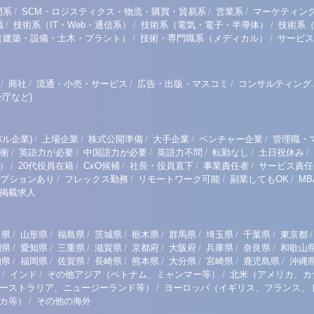
/
/
/
門系
SCM・ロジスティクス・物流・購買・貿易系
営業系
マーケティン
/
/
/
職
技術系（IT・Web・通信系）
技術系（電気・電子・半導体）
技術系
/
/
（建築・設備・土木・プラント）
技術・専門職系（メディカル）
サービス
/
/
/
/
商社
流通・小売・サービス
広告・出版・マスコミ
コンサルティング
庁など)
/
/
/
/
/
ル企業)
上場企業
株式公開準備
大手企業
ベンチャー企業
管理職・
/
/
/
/
/
/
衝
英語力が必要
中国語力が必要
英語力不問
転勤なし
土日祝休み
/
/
/
/
/
）
20代役員在籍
CxO候補
社長・役員直下
事業責任者
サービス責任
/
/
/
/
プションあり
フレックス勤務
リモートワーク可能
副業してもOK
M
掲載求人
/
/
/
/
/
/
/
/
/
田県
山形県
福島県
茨城県
栃木県
群馬県
埼玉県
千葉県
東京都
/
/
/
/
/
/
/
/
岡県
愛知県
三重県
滋賀県
京都府
大阪府
兵庫県
奈良県
和歌山
/
/
/
/
/
/
/
/
知県
福岡県
佐賀県
長崎県
熊本県
大分県
宮崎県
鹿児島県
沖縄
/
/
/
インド
その他アジア（ベトナム、ミャンマー等）
北米（アメリカ、カ
/
ーストラリア、ニュージーランド等）
ヨーロッパ（イギリス、フランス、
/
リカ等）
その他の海外