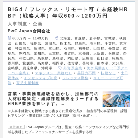
BIG4 / フレックス・リモート可 / 未経験HR
BP（戦略人事）年収600～1200万円
人事制度・企画
PwC Japan合同会社
600万円 ～ 1149万円
北海道、青森県、岩手県、宮城県、秋田
県、山形県、福島県、茨城県、栃木県、群馬県、埼玉県、千葉県、東京
都、神奈川県、新潟県、富山県、石川県、福井県、山梨県、長野県、岐
阜県、静岡県、愛知県、三重県、滋賀県、京都府、大阪府、兵庫県、奈
良県、和歌山県、鳥取県、島根県、岡山県、広島県、山口県、徳島県、
香川県、愛媛県、高知県、福岡県、佐賀県、長崎県、熊本県、大分県、
宮崎県、鹿児島県、沖縄県
外資系企業
海外展開あり（日系グロ
ーバル企業）
マネジメント業務なし
英語力不問
転勤なし
土日
祝休み
インセンティブ制度
フレックス勤務
リモートワーク可
能
育児支援制度
営業・事業推進経験を活かし、担当部門の
人材戦略策定・組織課題解決をリードする
HRBP業務を担います。…
※人事未経験でも挑戦できる書き方に最適化済み ・担当部門の事業理解、課題
ヒアリング ・事業戦略に基づく人材戦略（採用・配置・…
PwC Japan グループは、監査・税務・コンサルティングなど専門領
会社概要
域を横断したプロフェッショナルサービスを提供する総…