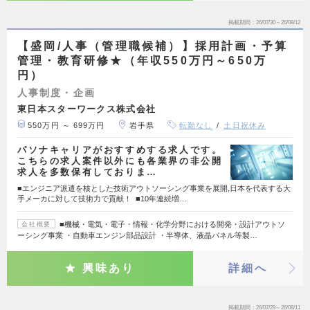
掲載期間
26/07/30～26/08/12
【盛岡/人事（管理職候補）】採用計画・予算
管理・教育研修★（年収550万円～650万
円）
人事制度・企画
東日本スターワークス株式会社
550万円 ～ 699万円
岩手県
転勤なし
土日祝休み
パソナキャリアがおすすめする求人です。
こちらの求人案件以外にも各業界の非公開
求人を多数保有しておりま…
■エンジニア派遣を核とした技術アウトソーシング事業を展開,日本を代表する大
手メーカに対して技術力で貢献！ ■10年連続増…
■機械・電気・電子・情報・化学分野における開発・設計アウトソ
会社概要
ーシング事業 ・自動車エンジン部品設計 ・半導体、液晶パネル等製…
興味あり
詳細へ
掲載期間
26/07/29～26/08/11