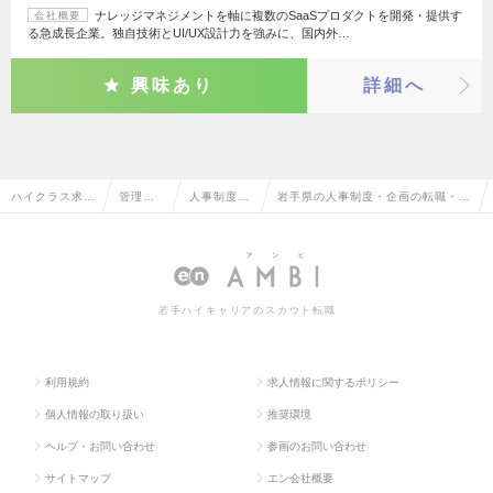
ナレッジマネジメントを軸に複数のSaaSプロダクトを開発・提供す
会社概要
る急成長企業。独自技術とUI/UX設計力を強みに、国内外…
興味あり
詳細へ
ハイクラス求人
管理部
人事制度・
岩手県の人事制度・企画の転職・求
TOP
門系
企画
人情報一覧
若手ハイキャリアのスカウト転職
利用規約
求人情報に関するポリシー
個人情報の取り扱い
推奨環境
ヘルプ・お問い合わせ
参画のお問い合わせ
サイトマップ
エン会社概要