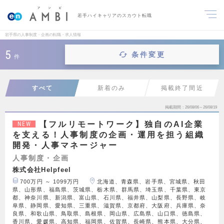
若手ハイキャリアのスカウト転職
岩手県の人事制度・企画の転職・求人情報
5
条件変更
件
すべて
新着のみ
掲載終了間近
掲載期間
26/08/06～26/08/19
【フルリモートワーク】独自のAI企業
NEW
を支える！人事制度の企画・運用を担う組織
開発・人事マネージャー
人事制度・企画
株式会社Helpfeel
700万円 ～ 1099万円
北海道、青森県、岩手県、宮城県、秋田
県、山形県、福島県、茨城県、栃木県、群馬県、埼玉県、千葉県、東京
都、神奈川県、新潟県、富山県、石川県、福井県、山梨県、長野県、岐
阜県、静岡県、愛知県、三重県、滋賀県、京都府、大阪府、兵庫県、奈
良県、和歌山県、鳥取県、島根県、岡山県、広島県、山口県、徳島県、
香川県、愛媛県、高知県、福岡県、佐賀県、長崎県、熊本県、大分県、