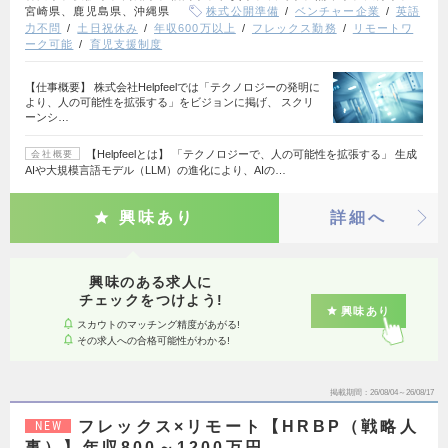
宮崎県、鹿児島県、沖縄県
株式公開準備
ベンチャー企業
英語
力不問
土日祝休み
年収600万以上
フレックス勤務
リモートワ
ーク可能
育児支援制度
【仕事概要】 株式会社Helpfeelでは「テクノロジーの発明に
より、人の可能性を拡張する」をビジョンに掲げ、 スクリ
ーンシ…
【Helpfeelとは】 「テクノロジーで、人の可能性を拡張する」 生成
会社概要
AIや大規模言語モデル（LLM）の進化により、AIの…
興味あり
詳細へ
興味のある求人に
チェックをつけよう!
興味あり
スカウトのマッチング精度があがる!
その求人への合格可能性がわかる!
掲載期間
26/08/04～26/08/17
フレックス×リモート【HRBP（戦略人
NEW
事）】年収800～1200万円