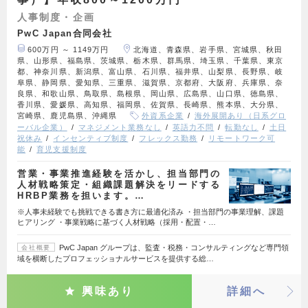
人事制度・企画
PwC Japan合同会社
600万円 ～ 1149万円
北海道、青森県、岩手県、宮城県、秋田
県、山形県、福島県、茨城県、栃木県、群馬県、埼玉県、千葉県、東京
都、神奈川県、新潟県、富山県、石川県、福井県、山梨県、長野県、岐
阜県、静岡県、愛知県、三重県、滋賀県、京都府、大阪府、兵庫県、奈
良県、和歌山県、鳥取県、島根県、岡山県、広島県、山口県、徳島県、
香川県、愛媛県、高知県、福岡県、佐賀県、長崎県、熊本県、大分県、
宮崎県、鹿児島県、沖縄県
外資系企業
海外展開あり（日系グロ
ーバル企業）
マネジメント業務なし
英語力不問
転勤なし
土日
祝休み
インセンティブ制度
フレックス勤務
リモートワーク可
能
育児支援制度
営業・事業推進経験を活かし、担当部門の
人材戦略策定・組織課題解決をリードする
HRBP業務を担います。…
※人事未経験でも挑戦できる書き方に最適化済み ・担当部門の事業理解、課題
ヒアリング ・事業戦略に基づく人材戦略（採用・配置・…
PwC Japan グループは、監査・税務・コンサルティングなど専門領
会社概要
域を横断したプロフェッショナルサービスを提供する総…
興味あり
詳細へ