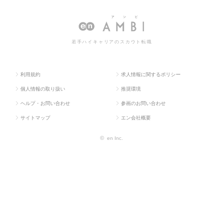
求人TOP
部門
度・企画
度・企画の転職・求人情報一覧
系
若手ハイキャリアのスカウト転職
利用規約
求人情報に関するポリシー
個人情報の取り扱い
推奨環境
ヘルプ・お問い合わせ
参画のお問い合わせ
サイトマップ
エン会社概要
©
en Inc.