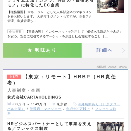
プライム上場！カメラ、時計の『価値ある
モノ』に特化したEC企業
【職務概要】 マネージャーとして人事部全体のマネジメン
トをお願いします。 人的マネジメントもですが、各タスク
管理、進捗管理も…
【事業内容】 インターネットを利用して「価値ある新品と中古品」
会社概要
を安心、安全に取引できるマーケットを創造し社会貢献すること 【…
興味あり
詳細へ
掲載期間
26/08/06～26/08/19
【東京：リモート】HRBP（HR責任
NEW
者）
人事制度・企画
株式会社CARTAHOLDINGS
900万円 ～ 1149万円
東京都
海外展開あり（日系グロー
バル企業）
管理職・マネジャー
年収600万以上
フレックス勤
務
HRビジネスパートナーとして事業を支え
る／フレックス制度