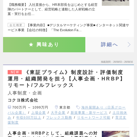
【職務概要】 入社直後から、HR本部長をはじめとする経営
陣のパートナーとして、経営戦略と連動した人材戦略の立
案・実行をお任…
【事業内容】 ■デジタルマーケティング事業■インターネット関連サ
会社概要
ービス事業 【会社の特徴】 「The Evolution Fa…
興味あり
詳細へ
掲載期間
26/08/03～26/08/16
《東証プライム》制度設計・評価制度
NEW
運用・組織開発を担う【人事企画・HRBP】
リモート/フルフレックス
人事制度・企画
コクヨ株式会社
700万円 ～ 1099万円
東京都
海外展開あり（日系グロー
バル企業）
上場企業
大手企業
新規事業・新サービス
土日祝休
み
年収600万以上
フレックス勤務
リモートワーク可能
育児支
援制度
人事企画・HRBPとして、組織課題への対