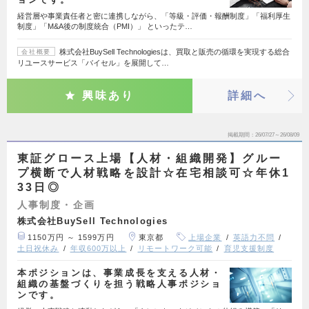
経営層や事業責任者と密に連携しながら、「等級・評価・報酬制度」「福利厚生
制度」「M&A後の制度統合（PMI）」 といったテ…
株式会社BuySell Technologiesは、買取と販売の循環を実現する総合
会社概要
リユースサービス「バイセル」を展開して…
興味あり
詳細へ
掲載期間
26/07/27～26/08/09
東証グロース上場【人材・組織開発】グルー
プ横断で人材戦略を設計☆在宅相談可☆年休1
33日◎
人事制度・企画
株式会社BuySell Technologies
1150万円 ～ 1599万円
東京都
上場企業
英語力不問
土日祝休み
年収600万以上
リモートワーク可能
育児支援制度
本ポジションは、事業成長を支える人材・
組織の基盤づくりを担う戦略人事ポジショ
ンです。