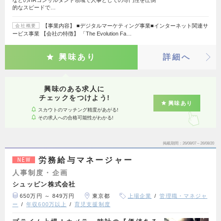
などのHRコンサルタント領域で人事としての専門性を圧倒
的なスピードで…
【事業内容】 ■デジタルマーケティング事業■インターネット関連サ
会社概要
ービス事業 【会社の特徴】 「The Evolution Fa…
興味あり
詳細へ
興味のある求人に
チェックをつけよう!
興味あり
スカウトのマッチング精度があがる!
その求人への合格可能性がわかる!
掲載期間
26/08/07～26/08/20
労務給与マネージャー
NEW
人事制度・企画
シュッピン株式会社
650万円 ～ 849万円
東京都
上場企業
管理職・マネジャ
ー
年収600万以上
育児支援制度