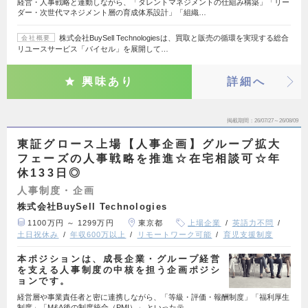
経営・人事戦略と連動しながら、「タレントマネジメントの仕組み構築」「リー
ダー・次世代マネジメント層の育成体系設計」「組織…
株式会社BuySell Technologiesは、買取と販売の循環を実現する総合
会社概要
リユースサービス「バイセル」を展開して…
興味あり
詳細へ
掲載期間
26/07/27～26/08/09
東証グロース上場【人事企画】グループ拡大
フェーズの人事戦略を推進☆在宅相談可☆年
休133日◎
人事制度・企画
株式会社BuySell Technologies
1100万円 ～ 1299万円
東京都
上場企業
英語力不問
土日祝休み
年収600万以上
リモートワーク可能
育児支援制度
本ポジションは、成長企業・グループ経営
を支える人事制度の中核を担う企画ポジシ
ョンです。
経営層や事業責任者と密に連携しながら、「等級・評価・報酬制度」「福利厚生
制度」「M&A後の制度統合（PMI）」 といったテ…