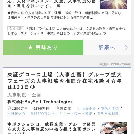
応、人材マネジメント支援、人事制度の企
画・運用を担います。 国…
◆職務内容 ◇人事制度の企画・運用 ・等級・評価・報酬制度の企画、見直し、
運用改善 ・国内外の人事制度運用における整合性の整…
＊東証プライム上場 コクヨ株式会社は、文房具の製造・販売を中心
会社概要
とする「ステーショナリー事業」をはじめ、オフィス空間の設計や…
興味あり
詳細へ
掲載期間
26/07/27～26/08/09
東証グロース上場【人事企画】グループ拡大
フェーズの人事戦略を推進☆在宅相談可☆年
休133日◎
人事制度・企画
株式会社BuySell Technologies
1200万円 ～ 1599万円
東京都
上場企業
英語力不問
土日祝休み
年収600万以上
リモートワーク可能
育児支援制度
本ポジションは、成長企業・グループ経営
を支える人事制度の中核を担う企画ポジシ
ョンです。