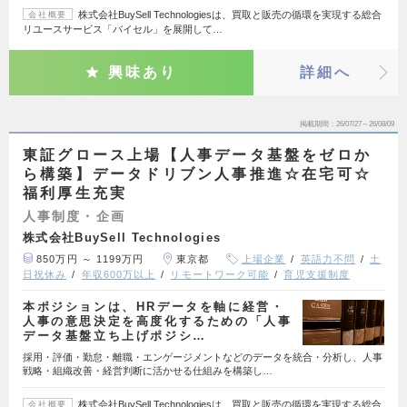
株式会社BuySell Technologiesは、買取と販売の循環を実現する総合
会社概要
リユースサービス「バイセル」を展開して…
興味あり
詳細へ
掲載期間
26/07/27～26/08/09
東証グロース上場【人事データ基盤をゼロか
ら構築】データドリブン人事推進☆在宅可☆
福利厚生充実
人事制度・企画
株式会社BuySell Technologies
850万円 ～ 1199万円
東京都
上場企業
英語力不問
土
日祝休み
年収600万以上
リモートワーク可能
育児支援制度
本ポジションは、HRデータを軸に経営・
人事の意思決定を高度化するための「人事
データ基盤立ち上げポジシ…
採用・評価・勤怠・離職・エンゲージメントなどのデータを統合・分析し、人事
戦略・組織改善・経営判断に活かせる仕組みを構築し…
株式会社BuySell Technologiesは、買取と販売の循環を実現する総合
会社概要