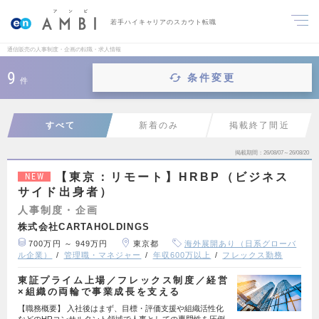
若手ハイキャリアのスカウト転職
通信販売の人事制度・企画の転職・求人情報
9
条件変更
件
すべて
新着のみ
掲載終了間近
掲載期間
26/08/07～26/08/20
【東京：リモート】HRBP（ビジネス
NEW
サイド出身者）
人事制度・企画
株式会社CARTAHOLDINGS
700万円 ～ 949万円
東京都
海外展開あり（日系グローバ
ル企業）
管理職・マネジャー
年収600万以上
フレックス勤務
東証プライム上場／フレックス制度／経営
×組織の両輪で事業成長を支える
【職務概要】 入社後はまず、目標・評価支援や組織活性化