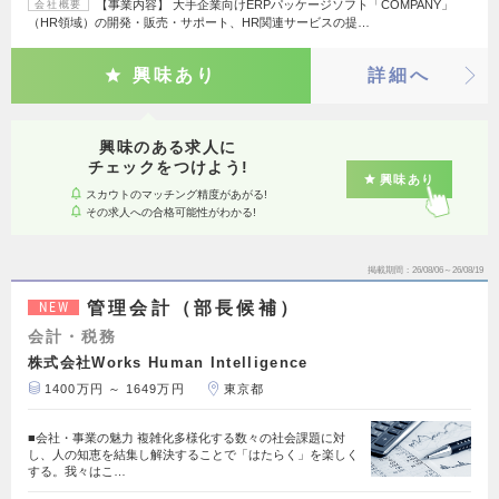
【事業内容】 大手企業向けERPパッケージソフト「COMPANY」
会社概要
（HR領域）の開発・販売・サポート、HR関連サービスの提…
興味あり
詳細へ
興味のある求人に
チェックをつけよう!
興味あり
スカウトのマッチング精度があがる!
その求人への合格可能性がわかる!
掲載期間
26/08/06～26/08/19
管理会計（部長候補）
NEW
会計・税務
株式会社Works Human Intelligence
1400万円 ～ 1649万円
東京都
■会社・事業の魅力 複雑化多様化する数々の社会課題に対
し、人の知恵を結集し解決することで「はたらく」を楽しく
する。我々はこ…