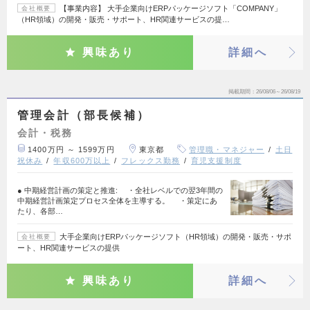
【事業内容】 大手企業向けERPパッケージソフト「COMPANY」
会社概要
（HR領域）の開発・販売・サポート、HR関連サービスの提…
興味あり
詳細へ
掲載期間
26/08/06～26/08/19
管理会計（部長候補）
会計・税務
1400万円 ～ 1599万円
東京都
管理職・マネジャー
土日
祝休み
年収600万以上
フレックス勤務
育児支援制度
● 中期経営計画の策定と推進: ・全社レベルでの翌3年間の
中期経営計画策定プロセス全体を主導する。 ・策定にあ
たり、各部…
大手企業向けERPパッケージソフト（HR領域）の開発・販売・サポ
会社概要
ート、HR関連サービスの提供
興味あり
詳細へ