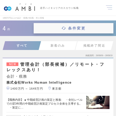
若手ハイキャリアのスカウト転職
1400万円以上の会計・税務の転職・求人情報
4
条件変更
件
すべて
新着のみ
掲載終了間近
掲載期間
26/08/06～26/08/19
管理会計（部長候補）／リモート・フ
NEW
レックスあり！
会計・税務
株式会社Works Human Intelligence
1400万円 ～ 1649万円
東京都
【職務内容】 ● 中期経営計画の策定と推進: ・全社レベル
での翌3年間の中期経営計画策定プロセス全体を主導する。
・策定に…