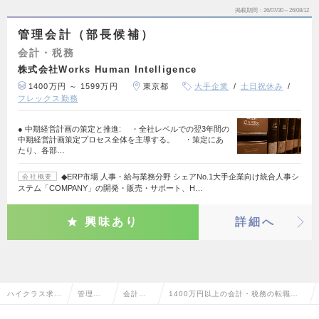
掲載期間
26/07/30～26/08/12
管理会計（部長候補）
会計・税務
株式会社Works Human Intelligence
1400万円 ～ 1599万円
東京都
大手企業
土日祝休み
フレックス勤務
● 中期経営計画の策定と推進: ・全社レベルでの翌3年間の
中期経営計画策定プロセス全体を主導する。 ・策定にあ
たり、各部…
◆ERP市場 人事・給与業務分野 シェアNo.1大手企業向け統合人事シ
会社概要
ステム「COMPANY」の開発・販売・サポート、H…
興味あり
詳細へ
ハイクラス求人
管理部
会計・
1400万円以上の会計・税務の転職・
TOP
門系
税務
求人情報一覧