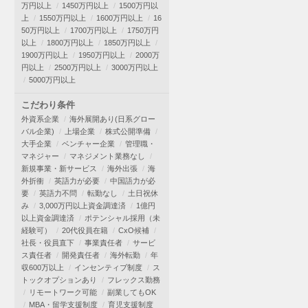
万円以上
1450万円以上
1500万円以
上
1550万円以上
1600万円以上
16
50万円以上
1700万円以上
1750万円
以上
1800万円以上
1850万円以上
1900万円以上
1950万円以上
2000万
円以上
2500万円以上
3000万円以上
5000万円以上
こだわり条件
外資系企業
海外展開あり(日系グロー
バル企業)
上場企業
株式公開準備
大手企業
ベンチャー企業
管理職・
マネジャー
マネジメント業務なし
新規事業・新サービス
海外出張
海
外折衝
英語力が必要
中国語力が必
要
英語力不問
転勤なし
土日祝休
み
3,000万円以上資金調達済
1億円
以上資金調達済
ポテンシャル採用（未
経験可）
20代役員在籍
CxO候補
社長・役員直下
事業責任者
サービ
ス責任者
開発責任者
海外転勤
年
収600万以上
インセンティブ制度
ス
トックオプションあり
フレックス勤務
リモートワーク可能
副業してもOK
MBA・留学支援制度
育児支援制度