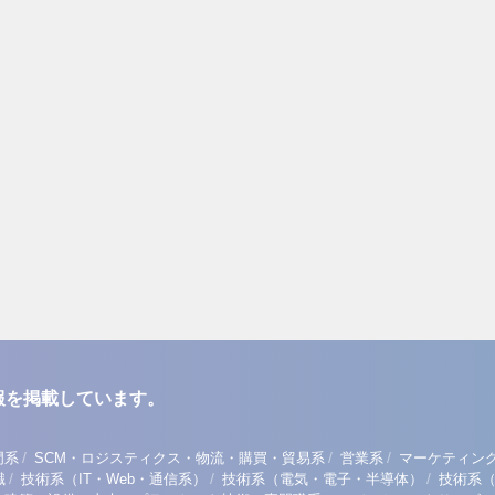
報を掲載しています。
/
/
/
門系
SCM・ロジスティクス・物流・購買・貿易系
営業系
マーケティン
/
/
/
職
技術系（IT・Web・通信系）
技術系（電気・電子・半導体）
技術系