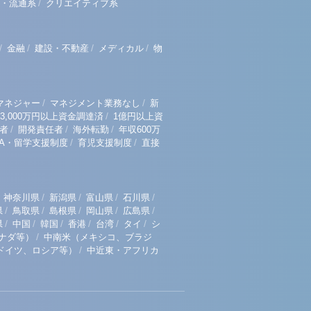
/
・流通系
クリエイティブ系
/
/
/
/
金融
建設・不動産
メディカル
物
/
/
マネジャー
マネジメント業務なし
新
/
3,000万円以上資金調達済
1億円以上資
/
/
/
者
開発責任者
海外転勤
年収600万
/
/
BA・留学支援制度
育児支援制度
直接
/
/
/
/
神奈川県
新潟県
富山県
石川県
/
/
/
/
/
県
鳥取県
島根県
岡山県
広島県
/
/
/
/
/
/
県
中国
韓国
香港
台湾
タイ
シ
/
ナダ等）
中南米（メキシコ、ブラジ
/
ドイツ、ロシア等）
中近東・アフリカ