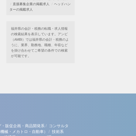
直接募集企業の掲載求人
ヘッドハン
ターの掲載求人
福井県の会計・税務の転職・求人情報
の検索結果を表示しています。アンビ
（AMBI）では福井県の会計・税務のよ
うに、業界、勤務地、職種、年収など
を掛け合わせてご希望の条件での検索
が可能です。
/
グ・販促企画・商品開発系
コンサルタ
/
（機械・メカトロ・自動車）
技術系