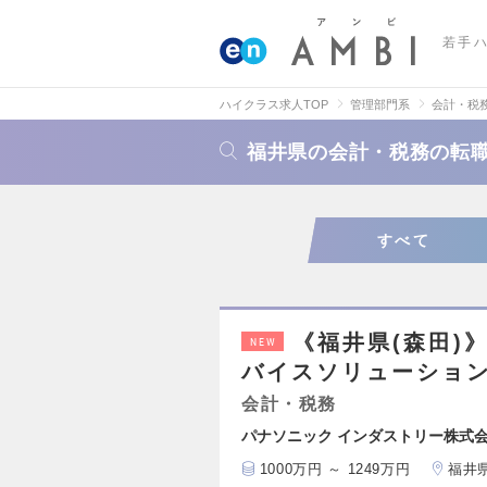
若手
ハイクラス求人TOP
管理部門系
会計・税
福井県の会計・税務の転
すべて
《福井県(森田)
NEW
バイスソリューショ
会計・税務
パナソニック インダストリー株式
1000万円 ～ 1249万円
福井