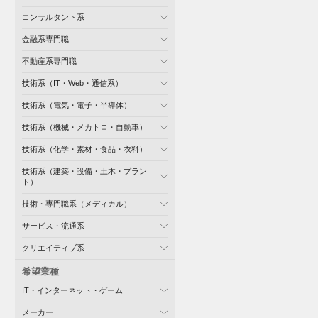
コンサルタント系
金融系専門職
不動産系専門職
技術系（IT・Web・通信系）
技術系（電気・電子・半導体）
技術系（機械・メカトロ・自動車）
技術系（化学・素材・食品・衣料）
技術系（建築・設備・土木・プラン
ト）
技術・専門職系（メディカル）
サービス・流通系
クリエイティブ系
希望業種
IT・インターネット・ゲーム
メーカー