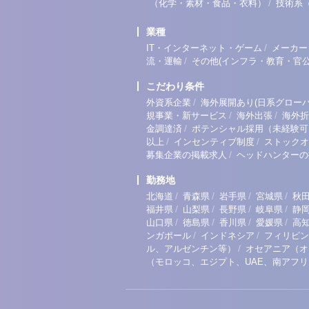
/
（化学・素材・食品・衣料）
技術系
業種
/
IT・インターネット・ゲーム
メーカー
/
流・運輸
その他(インフラ・教育・官公
こだわり条件
/
外資系企業
海外展開あり(日系グローバ
/
/
規事業・新サービス
海外出張
海外折
/
金調達済
ポテンシャル採用（未経験可
/
/
以上
インセンティブ制度
ストックオ
/
募集企業の掲載求人
ヘッドハンターの
勤務地
/
/
/
/
北海道
青森県
岩手県
宮城県
秋
/
/
/
/
福井県
山梨県
長野県
岐阜県
静
/
/
/
/
山口県
徳島県
香川県
愛媛県
高
/
/
ンガポール
インドネシア
フィリピン
/
ル、アルゼンチン等）
オセアニア（オ
（モロッコ、エジプト、UAE、南アフ