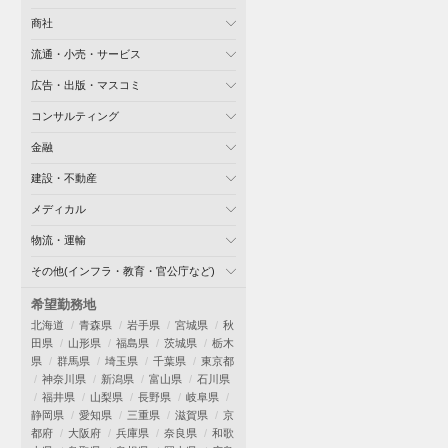
商社
流通・小売・サービス
広告・出版・マスコミ
コンサルティング
金融
建設・不動産
メディカル
物流・運輸
その他(インフラ・教育・官公庁など)
希望勤務地
北海道
青森県
岩手県
宮城県
秋
田県
山形県
福島県
茨城県
栃木
県
群馬県
埼玉県
千葉県
東京都
神奈川県
新潟県
富山県
石川県
福井県
山梨県
長野県
岐阜県
静岡県
愛知県
三重県
滋賀県
京
都府
大阪府
兵庫県
奈良県
和歌