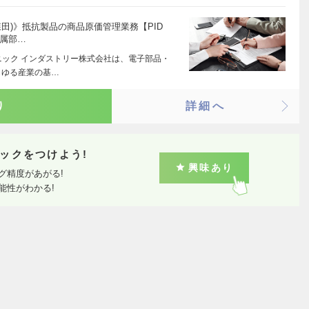
(森田)》抵抗製品の商品原価管理業務【PID
配属部…
ニック インダストリー株式会社は、電子部品・
らゆる産業の基…
り
詳細へ
ックをつけよう!
興味あり
グ精度があがる!
能性がわかる!