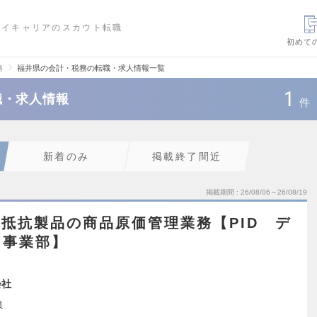
ハイキャリアのスカウト転職
初めて
務
福井県の会計・税務の転職・求人情報一覧
1
職・求人情報
件
新着のみ
掲載終了間近
掲載期間
26/08/06～26/08/19
》抵抗製品の商品原価管理業務【PID デ
ン事業部】
会社
県