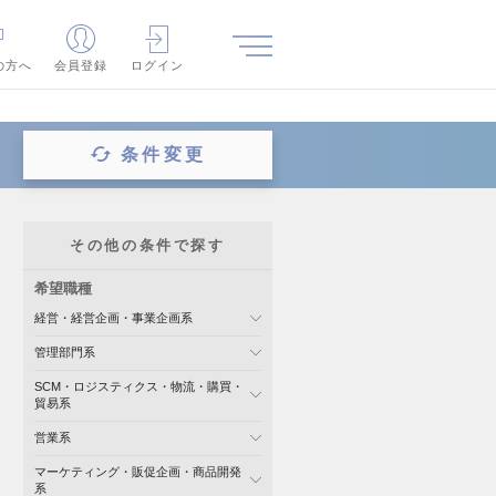
の方へ
会員登録
ログイン
条件変更
その他の条件で探す
希望職種
経営・経営企画・事業企画系
管理部門系
SCM・ロジスティクス・物流・購買・
貿易系
営業系
マーケティング・販促企画・商品開発
系