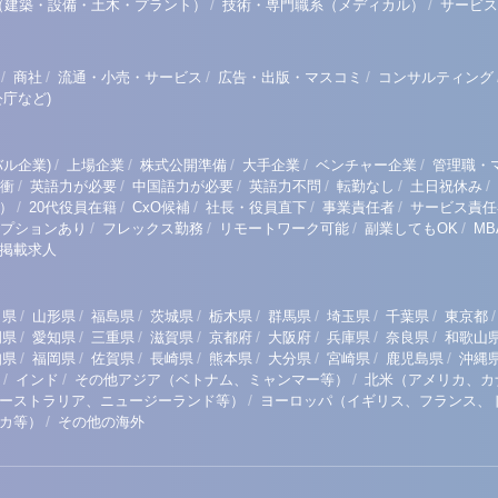
/
/
（建築・設備・土木・プラント）
技術・専門職系（メディカル）
サービス
/
/
/
/
商社
流通・小売・サービス
広告・出版・マスコミ
コンサルティング
庁など)
/
/
/
/
/
ル企業)
上場企業
株式公開準備
大手企業
ベンチャー企業
管理職・
/
/
/
/
/
/
衝
英語力が必要
中国語力が必要
英語力不問
転勤なし
土日祝休み
/
/
/
/
/
）
20代役員在籍
CxO候補
社長・役員直下
事業責任者
サービス責任
/
/
/
/
プションあり
フレックス勤務
リモートワーク可能
副業してもOK
M
掲載求人
/
/
/
/
/
/
/
/
/
田県
山形県
福島県
茨城県
栃木県
群馬県
埼玉県
千葉県
東京都
/
/
/
/
/
/
/
/
岡県
愛知県
三重県
滋賀県
京都府
大阪府
兵庫県
奈良県
和歌山
/
/
/
/
/
/
/
/
知県
福岡県
佐賀県
長崎県
熊本県
大分県
宮崎県
鹿児島県
沖縄
/
/
/
インド
その他アジア（ベトナム、ミャンマー等）
北米（アメリカ、カ
/
ーストラリア、ニュージーランド等）
ヨーロッパ（イギリス、フランス、
/
リカ等）
その他の海外