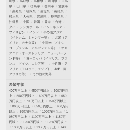
山県
鳥取県
島根県
岡山県
広島
県
山口県
徳島県
香川県
愛媛県
高知県
福岡県
佐賀県
長崎県
熊本県
大分県
宮崎県
鹿児島県
沖縄県
中国
韓国
香港
台湾
タイ
シンガポール
インドネシア
フィリピン
インド
その他アジア
（ベトナム、ミャンマー等）
北米（ア
メリカ、カナダ等）
中南米（メキシ
コ、ブラジル、アルゼンチン等）
オセ
アニア（オーストラリア、ニュージーラ
ンド等）
ヨーロッパ（イギリス、フラ
ンス、ドイツ、ロシア等）
中近東・ア
フリカ（モロッコ、エジプト、UAE、南
アフリカ等）
その他の海外
希望年収
400万円以上
450万円以上
500万円以
上
550万円以上
600万円以上
650
万円以上
700万円以上
750万円以上
800万円以上
850万円以上
900万円
以上
950万円以上
1000万円以上
1
050万円以上
1100万円以上
1150万
円以上
1200万円以上
1250万円以上
1300万円以上
1350万円以上
1400