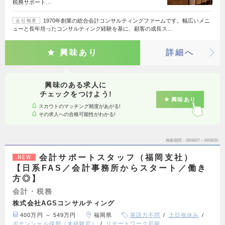
税務サポート…
1970年創業の総合会計コンサルティングファームです。幅広いメニ
会社概要
ューと長年培ったコンサルティング経験を基に、顧客の成長ス…
興味あり
詳細へ
興味のある求人に
チェックをつけよう!
興味あり
スカウトのマッチング精度があがる!
その求人への合格可能性がわかる!
掲載期間
26/08/07～26/08/20
会計サポートスタッフ（福岡支社）
NEW
【日系FAS／会計事務所からスタート／働き
方◎】
会計・税務
株式会社AGSコンサルティング
400万円 ～ 549万円
福岡県
英語力不問
土日祝休み
ポテンシャル採用（未経験可）
リモートワーク可能