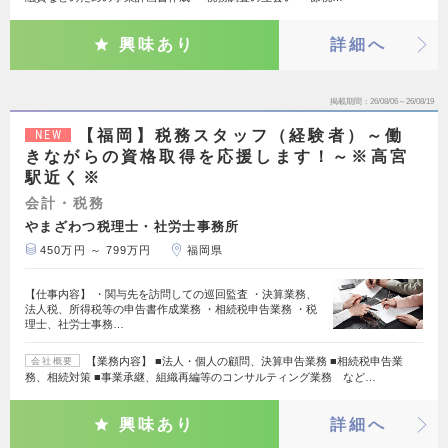
興味あり
詳細へ
掲載期間
26/08/06～26/08/19
【福岡】税務スタッフ（経験者）～働
NEW
きながらの資格取得を応援します！～※高宮
駅近く※
会計・税務
やまざわつ税理士・社労士事務所
450万円 ～ 799万円
福岡県
【仕事内容】 ・関与先を訪問しての巡回監査 ・決算業務、
法人税、所得税等の申告書作成業務 ・相続税申告業務 ・税
理士、社労士事務…
【業務内容】 ■法人・個人の顧問、決算申告業務 ■相続税申告業
会社概要
務、相続対策 ■事業承継、組織再編等のコンサルティング業務 など…
興味あり
詳細へ