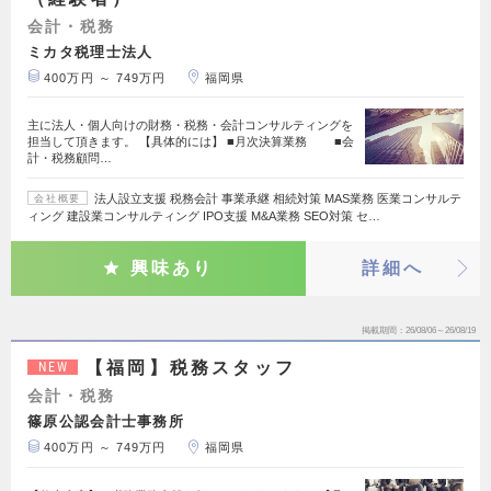
会計・税務
ミカタ税理士法人
400万円 ～ 749万円
福岡県
主に法人・個人向けの財務・税務・会計コンサルティングを
担当して頂きます。 【具体的には】 ■月次決算業務 ■会
計・税務顧問…
法人設立支援 税務会計 事業承継 相続対策 MAS業務 医業コンサルテ
会社概要
ィング 建設業コンサルティング IPO支援 M&A業務 SEO対策 セ…
興味あり
詳細へ
掲載期間
26/08/06～26/08/19
【福岡】税務スタッフ
NEW
会計・税務
篠原公認会計士事務所
400万円 ～ 749万円
福岡県