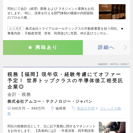
同社にて会計（経理）業務 および マネジメント業務をお任
せします。 特に、決算を行える部門体制の構築や内部統制
のプロセス構…
株式会社トライアルホールディングスの不動産事業を担う同社。 ■
会社概要
事業内容： 不動産管理、所有、利用並びに売買、仲介及びコンサル…
興味あり
詳細へ
掲載期間
26/07/31～26/08/17
税務【福岡】現年収・経験考慮にてオファー
予定！ 世界トップクラスの半導体後工程受託
企業◎
会計・税務
株式会社アムコー・テクノロジー・ジャパン
500万円 ～ 849万円
福岡県
英語力不問
フレックス勤
務
同社の税務担当として、主に以下業務に関するマネジメント
をお任せします。 【具体的には】 ・年度決算、四半期決算