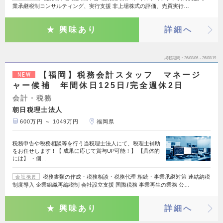
業承継税制コンサルティング、実行支援 非上場株式の評価、売買実行…
興味あり
詳細へ
掲載期間
26/08/06～26/08/19
【福岡】税務会計スタッフ マネージ
NEW
ャー候補 年間休日125日/完全週休2日
会計・税務
朝日税理士法人
600万円 ～ 1049万円
福岡県
税務申告や税務相談等を行う当税理士法人にて、税理士補助
をお任せします！【 成果に応じて賞与UP可能！】 【具体的
には】 ・個…
税務書類の作成・税務相談・税務代理 相続・事業承継対策 連結納税
会社概要
制度導入 企業組織再編税制 会社設立支援 国際税務 事業再生の業務 公…
興味あり
詳細へ