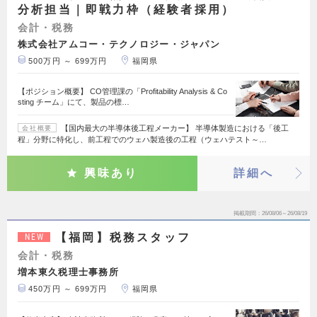
分析担当｜即戦力枠（経験者採用）
会計・税務
株式会社アムコー・テクノロジー・ジャパン
500万円 ～ 699万円
福岡県
【ポジション概要】 CO管理課の「Profitability Analysis & Co
sting チーム」にて、製品の標…
【国内最大の半導体後工程メーカー】 半導体製造における「後工
会社概要
程」分野に特化し、前工程でのウェハ製造後の工程（ウェハテスト～…
興味あり
詳細へ
掲載期間
26/08/06～26/08/19
【福岡】税務スタッフ
NEW
会計・税務
増本東久税理士事務所
450万円 ～ 699万円
福岡県