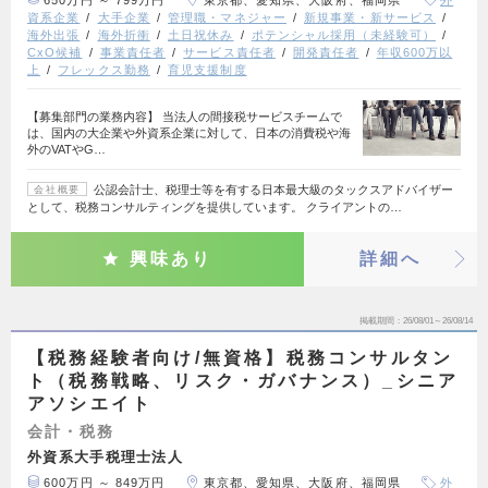
資系企業
大手企業
管理職・マネジャー
新規事業・新サービス
海外出張
海外折衝
土日祝休み
ポテンシャル採用（未経験可）
CxO候補
事業責任者
サービス責任者
開発責任者
年収600万以
上
フレックス勤務
育児支援制度
【募集部門の業務内容】 当法人の間接税サービスチームで
は、国内の大企業や外資系企業に対して、日本の消費税や海
外のVATやG…
公認会計士、税理士等を有する日本最大級のタックスアドバイザー
会社概要
として、税務コンサルティングを提供しています。 クライアントの…
興味あり
詳細へ
掲載期間
26/08/01～26/08/14
【税務経験者向け/無資格】税務コンサルタン
ト（税務戦略、リスク・ガバナンス）_シニア
アソシエイト
会計・税務
外資系大手税理士法人
600万円 ～ 849万円
東京都、愛知県、大阪府、福岡県
外