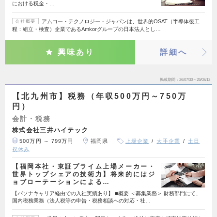
における税金・…
アムコー・テクノロジー・ジャパンは、世界的OSAT（半導体後工
会社概要
程：組立・検査）企業であるAmkorグループの日本法人とし…
興味あり
詳細へ
掲載期間
26/07/30～26/08/12
【北九州市】税務（年収500万円～750万
円）
会計・税務
株式会社三井ハイテック
500万円 ～ 799万円
福岡県
上場企業
大手企業
土日
祝休み
【福岡本社・東証プライム上場メーカー・
世界トップシェアの技術力】将来的にはジ
ョブローテーションによる…
【パソナキャリア経由での入社実績あり】 ■概要 ＜募集業務＞ 財務部門にて、
国内税務業務（法人税等の申告・税務相談への対応・社…