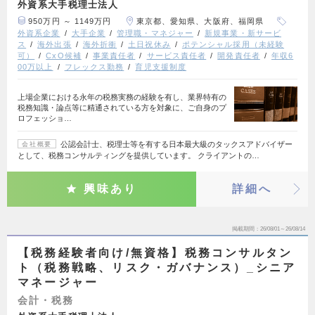
外資系大手税理士法人
950万円 ～ 1149万円
東京都、愛知県、大阪府、福岡県
外資系企業
大手企業
管理職・マネジャー
新規事業・新サービ
ス
海外出張
海外折衝
土日祝休み
ポテンシャル採用（未経験
可）
CxO候補
事業責任者
サービス責任者
開発責任者
年収6
00万以上
フレックス勤務
育児支援制度
上場企業における永年の税務実務の経験を有し、業界特有の
税務知識・論点等に精通されている方を対象に、ご自身のプ
ロフェッショ…
公認会計士、税理士等を有する日本最大級のタックスアドバイザー
会社概要
として、税務コンサルティングを提供しています。 クライアントの…
興味あり
詳細へ
掲載期間
26/08/01～26/08/14
【税務経験者向け/無資格】税務コンサルタン
ト（税務戦略、リスク・ガバナンス）_シニア
マネージャー
会計・税務