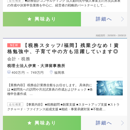
■財務会計コンサルティング 法人顧問先や個人事業主の月次試算表
会社概要
の作成や決算申告業務を中心に、経営者の戦略的パートナーとして…
興味あり
詳細へ
掲載期間
26/08/06～26/08/19
【税務スタッフ/福岡】残業少なめ！資
NEW
格勉強中、子育て中の方も活躍しています◎
会計・税務
税理士法人伊東・大津留事務所
400万円 ～ 749万円
福岡県
【業務内容】 税務会計業務全般をお任せします。 具体的に
は ■顧問先への訪問や月次試算表の作成およびチェック ■各
種申告書作成 …
【事業内容】 ■税務顧問 ■創業支援 ■スタートアップ支援 ■ストラ
会社概要
クチャード・ファイナンス組成支援 ■相続・事業承継対策 ■不動産…
興味あり
詳細へ