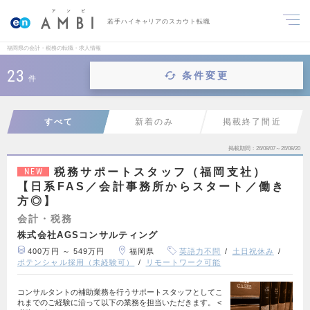
若手ハイキャリアのスカウト転職
福岡県の会計・税務の転職・求人情報
23
条件変更
件
すべて
新着のみ
掲載終了間近
掲載期間
26/08/07～26/08/20
税務サポートスタッフ（福岡支社）
NEW
【日系FAS／会計事務所からスタート／働き
方◎】
会計・税務
株式会社AGSコンサルティング
400万円 ～ 549万円
福岡県
英語力不問
土日祝休み
ポテンシャル採用（未経験可）
リモートワーク可能
コンサルタントの補助業務を行うサポートスタッフとしてこ
れまでのご経験に沿って以下の業務を担当いただきます。 <