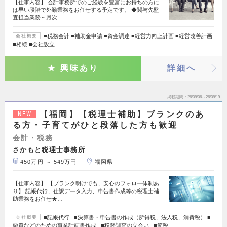
【仕事内容】 会計事務所でのご経験を豊富にお持ちの方に
は早い段階で外勤業務をお任せする予定です。 ◆関与先監
査担当業務～月次…
■税務会計 ■補助金申請 ■資金調達 ■経営力向上計画 ■経営改善計画
会社概要
■相続 ■会社設立
興味あり
詳細へ
掲載期間
26/08/06～26/08/19
【福岡】【税理士補助】ブランクのあ
NEW
る方・子育てがひと段落した方も歓迎
会計・税務
さかもと税理士事務所
450万円 ～ 549万円
福岡県
【仕事内容】 【ブランク明けでも、安心のフォロー体制あ
り】 記帳代行、仕訳データ入力、申告書作成等の税理士補
助業務をお任せ★…
■記帳代行 ■決算書・申告書の作成（所得税、法人税、消費税） ■
会社概要
融資などのための事業計画書作成 ■税務調査の立会い ■節税…