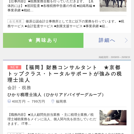
【仕事内容】 ■税務業務全般を行っていただきます。 【具
体的には】 ■巡回監査 ■各種税務申告書の作成 ■組織再編 ■
事業承継 ■相続…
篠原公認会計士事務所として主に以下の業務を行っています。 ■税
会社概要
務サービス ■会計監査サービス ■創業支援サービス ■事業承継 ■組…
興味あり
詳細へ
掲載期間
26/08/06～26/08/19
【福岡】財務コンサルタント ★京都
NEW
トップクラス・トータルサポートが強みの税
理士法人
会計・税務
ひかり税理士法人（ひかりアドバイザーグループ）
400万円 ～ 799万円
福岡県
【職務内容】 ■法人顧問先担当業務 ・主に税理士業務／税
理士補助業務をメインに法人、個人関与先を担当していただ
きます。 IT導…