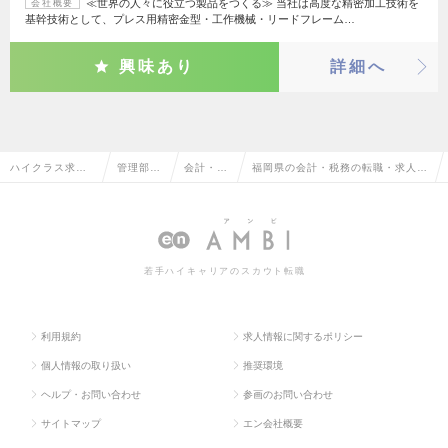
≪世界の人々に役立つ製品をつくる≫ 当社は高度な精密加工技術を
会社概要
基幹技術として、プレス用精密金型・工作機械・リードフレーム…
興味あり
詳細へ
ハイクラス求人T
管理部門
会計・税
福岡県の会計・税務の転職・求人情
OP
系
務
報一覧
若手ハイキャリアのスカウト転職
利用規約
求人情報に関するポリシー
個人情報の取り扱い
推奨環境
ヘルプ・お問い合わせ
参画のお問い合わせ
サイトマップ
エン会社概要