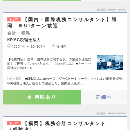
掲載期間
26/08/06～26/08/19
【国内・国際税務コンサルタント】福
NEW
岡 ※UIターン歓迎
会計・税務
KPMG税理士法人
400万円 ～ 1049万円
福岡県
【職務内容】 国内・国際税務に関する以下の業務を適性に
応じて担当していただきます。 【具体的には】 ■九州・中
国地域における企…
■KPMG Japanの一員、KPMGピートマーウィックおよび旧朝日KPM
会社概要
G両税理士法人が統合して誕生した、国内最大級の…
興味あり
詳細へ
掲載期間
26/08/06～26/08/19
【福岡】税務会計コンサルタント
NEW
（経験者）