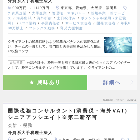
外資系大手税理士法人
900万円 ～ 1149万円
東京都、愛知県、大阪府、福岡県
外資系企業
大手企業
管理職・マネジャー
新規事業・新サービ
ス
海外出張
海外折衝
土日祝休み
ポテンシャル採用（未経験
可）
CxO候補
事業責任者
サービス責任者
開発責任者
年収6
00万以上
フレックス勤務
育児支援制度
クライアントの税務戦略および税務ガバナンスの高度化に向
け、チームの一員として、専門性と実務経験を活かした幅広
い税務コンサ…
公認会計士、税理士等を有する日本最大級のタックスアドバイザー
会社概要
として、税務コンサルティングを提供しています。 クライアントの…
興味あり
詳細へ
掲載期間
26/08/01～26/08/14
国際税務コンサルタント(消費税・海外VAT)_
シニアアソシエイト※第二新卒可
会計・税務
外資系大手税理士法人
650万円 ～ 799万円
東京都、愛知県、大阪府、福岡県
外