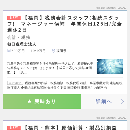
掲載期間
26/08/06～26/08/19
【福岡】税務会計スタッフ(相続スタッ
NEW
フ) マネージャー候補 年間休日125日/完全
週休2日
会計・税務
朝日税理士法人
600万円 ～ 1049万円
福岡県
税務申告や税務相談等を行う当税理士法人にて、相続税の申
告業務をメインにお任せします！【 成果に応じて賞与UP可
能！】 【具…
税務書類の作成・税務相談・税務代理 相続・事業承継対策 連結納税
会社概要
制度導入 企業組織再編税制 会社設立支援 国際税務 事業再生の業務 公…
興味あり
詳細へ
掲載期間
26/08/06～26/08/19
【福岡・熊本】原価計算・製品別損益
NEW