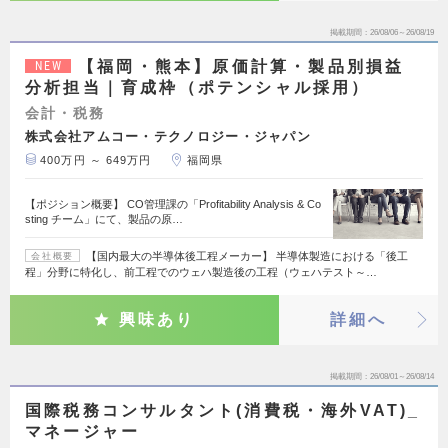
掲載期間
26/08/06～26/08/19
【福岡・熊本】原価計算・製品別損益
NEW
分析担当｜育成枠（ポテンシャル採用）
会計・税務
株式会社アムコー・テクノロジー・ジャパン
400万円 ～ 649万円
福岡県
【ポジション概要】 CO管理課の「Profitability Analysis & Co
sting チーム」にて、製品の原…
【国内最大の半導体後工程メーカー】 半導体製造における「後工
会社概要
程」分野に特化し、前工程でのウェハ製造後の工程（ウェハテスト～…
興味あり
詳細へ
掲載期間
26/08/01～26/08/14
国際税務コンサルタント(消費税・海外VAT)_
マネージャー