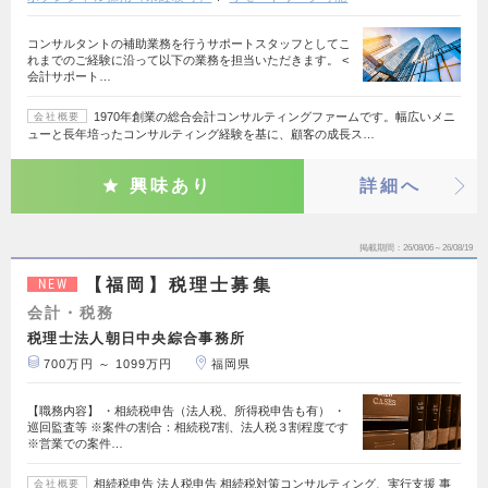
コンサルタントの補助業務を行うサポートスタッフとしてこ
れまでのご経験に沿って以下の業務を担当いただきます。 <
会計サポート…
1970年創業の総合会計コンサルティングファームです。幅広いメニ
会社概要
ューと長年培ったコンサルティング経験を基に、顧客の成長ス…
興味あり
詳細へ
掲載期間
26/08/06～26/08/19
【福岡】税理士募集
NEW
会計・税務
税理士法人朝日中央綜合事務所
700万円 ～ 1099万円
福岡県
【職務内容】 ・相続税申告（法人税、所得税申告も有） ・
巡回監査等 ※案件の割合：相続税7割、法人税３割程度です
※営業での案件…
相続税申告 法人税申告 相続税対策コンサルティング、実行支援 事
会社概要