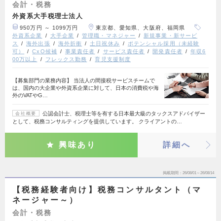
会計・税務
外資系大手税理士法人
950万円 ～ 1099万円
東京都、愛知県、大阪府、福岡県
外資系企業
大手企業
管理職・マネジャー
新規事業・新サービ
ス
海外出張
海外折衝
土日祝休み
ポテンシャル採用（未経験
可）
CxO候補
事業責任者
サービス責任者
開発責任者
年収6
00万以上
フレックス勤務
育児支援制度
【募集部門の業務内容】 当法人の間接税サービスチームで
は、国内の大企業や外資系企業に対して、日本の消費税や海
外のVATやG…
公認会計士、税理士等を有する日本最大級のタックスアドバイザー
会社概要
として、税務コンサルティングを提供しています。 クライアントの…
興味あり
詳細へ
掲載期間
26/08/01～26/08/14
【税務経験者向け】税務コンサルタント（マ
ネージャー～）
会計・税務