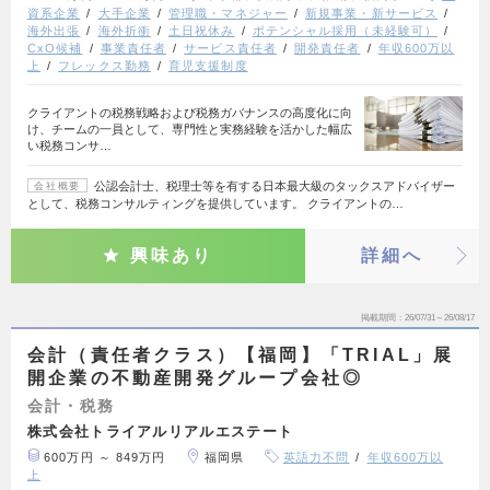
資系企業
大手企業
管理職・マネジャー
新規事業・新サービス
海外出張
海外折衝
土日祝休み
ポテンシャル採用（未経験可）
CxO候補
事業責任者
サービス責任者
開発責任者
年収600万以
上
フレックス勤務
育児支援制度
クライアントの税務戦略および税務ガバナンスの高度化に向
け、チームの一員として、専門性と実務経験を活かした幅広
い税務コンサ…
公認会計士、税理士等を有する日本最大級のタックスアドバイザー
会社概要
として、税務コンサルティングを提供しています。 クライアントの…
興味あり
詳細へ
掲載期間
26/07/31～26/08/17
会計（責任者クラス）【福岡】「TRIAL」展
開企業の不動産開発グループ会社◎
会計・税務
株式会社トライアルリアルエステート
600万円 ～ 849万円
福岡県
英語力不問
年収600万以
上