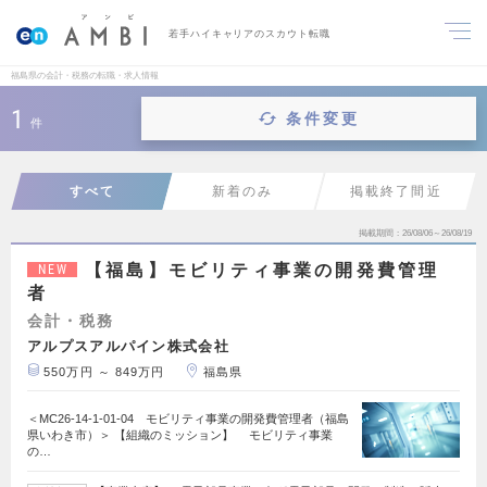
若手ハイキャリアのスカウト転職
福島県の会計・税務の転職・求人情報
1
条件変更
件
すべて
新着のみ
掲載終了間近
掲載期間
26/08/06～26/08/19
【福島】モビリティ事業の開発費管理
NEW
者
会計・税務
アルプスアルパイン株式会社
550万円 ～ 849万円
福島県
＜MC26-14-1-01-04 モビリティ事業の開発費管理者（福島
県いわき市）＞ 【組織のミッション】 モビリティ事業
の…