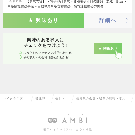
【事業内容】 ・電子部品事業＝各種電子部品の開発，製造，販売 ・
会社概要
車載情報機器事業＝自動車用車載音響機器，情報通信機器の開発，…
興味あり
詳細へ
興味のある求人に
チェックをつけよう!
興味あり
スカウトのマッチング精度があがる!
その求人への合格可能性がわかる!
ハイクラス求人T
管理部門
会計・税
福島県の会計・税務の転職・求人情
OP
系
務
報一覧
若手ハイキャリアのスカウト転職