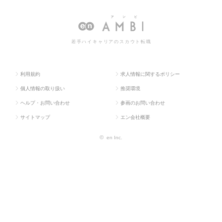
TOP
門系
税務
人情報一覧
若手ハイキャリアのスカウト転職
利用規約
求人情報に関するポリシー
個人情報の取り扱い
推奨環境
ヘルプ・お問い合わせ
参画のお問い合わせ
サイトマップ
エン会社概要
©
en Inc.