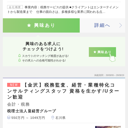
事業内容：税務サービスの提供 ■クライアントはエンターテイメン
会社概要
トから製造業まで 仕事の面白さは、多種多様な業界に関われる点…
興味あり
詳細へ
興味のある求人に
チェックをつけよう!
興味あり
スカウトのマッチング精度があがる!
その求人への合格可能性がわかる!
掲載期間
26/08/06～26/08/19
【金沢】税務監査、経営・業種特化コ
NEW
ンサルティングスタッフ 資格を生かす/Uター
ン歓迎
会計・税務
税理士法人畠経営グループ
550万円 ～ 1049万円
石川県