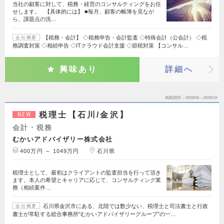
当社の顧客に対して、税務・経営のコンサルティングをお任
せします。 【具体的には】 ■毎月、顧客の帳簿を見なが
ら、課題点の洗…
【税務・会計】 ◇税務申告・会計監査 ◇特殊会計（公会計） ◇税
会社概要
務調査対策 ◇相続申告 ◇ITクラウド会計支援 ◇節税対策 【コンサル…
興味あり
詳細へ
掲載期間
26/08/06～26/08/19
税理士【石川/金沢】
NEW
会計・税務
むかいアドバイザリー株式会社
400万円 ～ 1049万円
石川県
税理士として、最初はクライアントの監査担当を行って頂き
ます。本人の希望とキャリアに応じて、コンサルティング業
務（相続案件…
石川県金沢市にある、北陸では数少ない、税理士と司法書士と行政
会社概要
書士が常駐する総合事務所“むかいアドバイザリーグループ”の一…