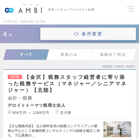
若手ハイキャリアのスカウト転職
石川県の会計・税務の転職・求人情報
4
条件変更
件
すべて
新着のみ
掲載終了間近
掲載期間
26/08/06～26/08/19
【金沢】税務スタッフ経営者に寄り添
NEW
った税務サービス（マネジャー／シニアマネ
ジャー）【北陸】
会計・税務
デロイトトーマツ税理士法人
900万円 ～ 1299万円
石川県
【主な職務内容】 法人税申告等の税務コンプライアンス業
務を中心として各種税務コンサルティングの経験を幅広く持
ち、下記業務の…