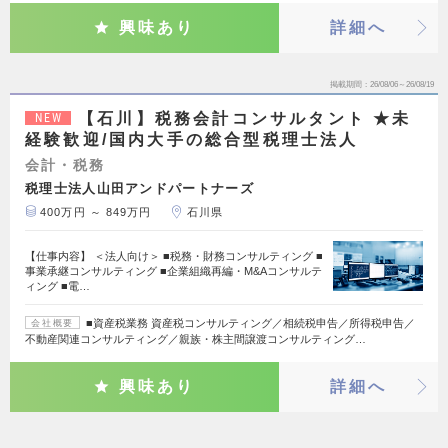
興味あり
詳細へ
掲載期間
26/08/06～26/08/19
【石川】税務会計コンサルタント ★未
NEW
経験歓迎/国内大手の総合型税理士法人
会計・税務
税理士法人山田アンドパートナーズ
400万円 ～ 849万円
石川県
【仕事内容】 ＜法人向け＞ ■税務・財務コンサルティング ■
事業承継コンサルティング ■企業組織再編・M&Aコンサルテ
ィング ■電…
■資産税業務 資産税コンサルティング／相続税申告／所得税申告／
会社概要
不動産関連コンサルティング／親族・株主間譲渡コンサルティング…
興味あり
詳細へ