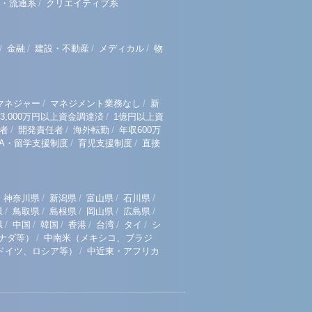
/
・流通系
クリエイティブ系
/
/
/
/
金融
建設・不動産
メディカル
物
/
/
マネジャー
マネジメント業務なし
新
/
3,000万円以上資金調達済
1億円以上資
/
/
/
者
開発責任者
海外転勤
年収600万
/
/
BA・留学支援制度
育児支援制度
直接
/
/
/
/
神奈川県
新潟県
富山県
石川県
/
/
/
/
/
県
鳥取県
島根県
岡山県
広島県
/
/
/
/
/
/
県
中国
韓国
香港
台湾
タイ
シ
/
ナダ等）
中南米（メキシコ、ブラジ
/
ドイツ、ロシア等）
中近東・アフリカ