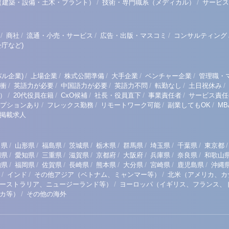
/
/
（建築・設備・土木・プラント）
技術・専門職系（メディカル）
サービス
/
/
/
/
商社
流通・小売・サービス
広告・出版・マスコミ
コンサルティング
庁など)
/
/
/
/
/
ル企業)
上場企業
株式公開準備
大手企業
ベンチャー企業
管理職・
/
/
/
/
/
/
衝
英語力が必要
中国語力が必要
英語力不問
転勤なし
土日祝休み
/
/
/
/
/
）
20代役員在籍
CxO候補
社長・役員直下
事業責任者
サービス責任
/
/
/
/
プションあり
フレックス勤務
リモートワーク可能
副業してもOK
M
掲載求人
/
/
/
/
/
/
/
/
/
田県
山形県
福島県
茨城県
栃木県
群馬県
埼玉県
千葉県
東京都
/
/
/
/
/
/
/
/
岡県
愛知県
三重県
滋賀県
京都府
大阪府
兵庫県
奈良県
和歌山
/
/
/
/
/
/
/
/
知県
福岡県
佐賀県
長崎県
熊本県
大分県
宮崎県
鹿児島県
沖縄
/
/
/
インド
その他アジア（ベトナム、ミャンマー等）
北米（アメリカ、カ
/
ーストラリア、ニュージーランド等）
ヨーロッパ（イギリス、フランス、
/
リカ等）
その他の海外