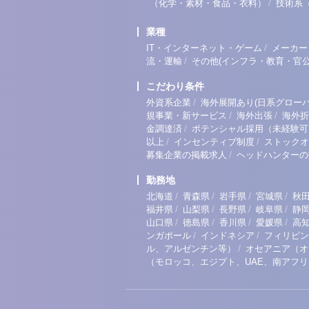
/
（化学・素材・食品・衣料）
技術系
業種
/
IT・インターネット・ゲーム
メーカー
/
流・運輸
その他(インフラ・教育・官公
こだわり条件
/
外資系企業
海外展開あり(日系グローバ
/
/
規事業・新サービス
海外出張
海外折
/
金調達済
ポテンシャル採用（未経験可
/
/
以上
インセンティブ制度
ストックオ
/
募集企業の掲載求人
ヘッドハンターの
勤務地
/
/
/
/
北海道
青森県
岩手県
宮城県
秋
/
/
/
/
福井県
山梨県
長野県
岐阜県
静
/
/
/
/
山口県
徳島県
香川県
愛媛県
高
/
/
ンガポール
インドネシア
フィリピン
/
ル、アルゼンチン等）
オセアニア（オ
（モロッコ、エジプト、UAE、南アフ