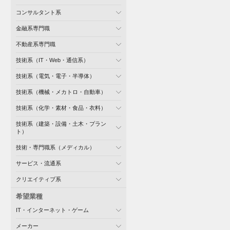
コンサルタント系
金融系専門職
不動産系専門職
技術系（IT・Web・通信系）
技術系（電気・電子・半導体）
技術系（機械・メカトロ・自動車）
技術系（化学・素材・食品・衣料）
技術系（建築・設備・土木・プラン
ト）
技術・専門職系（メディカル）
サービス・流通系
クリエイティブ系
希望業種
IT・インターネット・ゲーム
メーカー