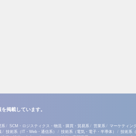
報を掲載しています。
/
/
/
門系
SCM・ロジスティクス・物流・購買・貿易系
営業系
マーケティン
/
/
/
職
技術系（IT・Web・通信系）
技術系（電気・電子・半導体）
技術系