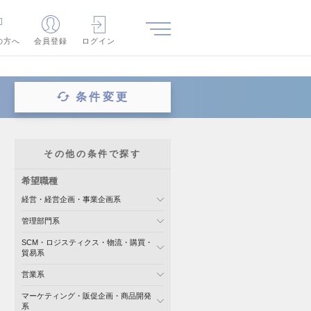
の方へ
会員登録
ログイン
条件変更
その他の条件で探す
希望職種
経営・経営企画・事業企画系
管理部門系
SCM・ロジスティクス・物流・購買・
貿易系
営業系
マーケティング・販促企画・商品開発
系