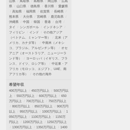
山県
鳥取県
島根県
岡山県
広島
県
山口県
徳島県
香川県
愛媛県
高知県
福岡県
佐賀県
長崎県
熊本県
大分県
宮崎県
鹿児島県
沖縄県
中国
韓国
香港
台湾
タイ
シンガポール
インドネシア
フィリピン
インド
その他アジア
（ベトナム、ミャンマー等）
北米（ア
メリカ、カナダ等）
中南米（メキシ
コ、ブラジル、アルゼンチン等）
オセ
アニア（オーストラリア、ニュージーラ
ンド等）
ヨーロッパ（イギリス、フラ
ンス、ドイツ、ロシア等）
中近東・ア
フリカ（モロッコ、エジプト、UAE、南
アフリカ等）
その他の海外
希望年収
400万円以上
450万円以上
500万円以
上
550万円以上
600万円以上
650
万円以上
700万円以上
750万円以上
800万円以上
850万円以上
900万円
以上
950万円以上
1000万円以上
1
050万円以上
1100万円以上
1150万
円以上
1200万円以上
1250万円以上
1300万円以上
1350万円以上
1400