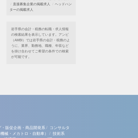
直接募集企業の掲載求人
ヘッドハン
ターの掲載求人
岩手県の会計・税務の転職・求人情報
の検索結果を表示しています。アンビ
（AMBI）では岩手県の会計・税務のよ
うに、業界、勤務地、職種、年収など
を掛け合わせてご希望の条件での検索
が可能です。
/
グ・販促企画・商品開発系
コンサルタ
/
（機械・メカトロ・自動車）
技術系