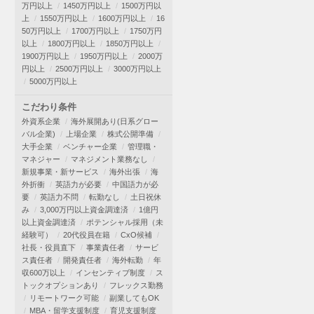
万円以上
1450万円以上
1500万円以
上
1550万円以上
1600万円以上
16
50万円以上
1700万円以上
1750万円
以上
1800万円以上
1850万円以上
1900万円以上
1950万円以上
2000万
円以上
2500万円以上
3000万円以上
5000万円以上
こだわり条件
外資系企業
海外展開あり(日系グロー
バル企業)
上場企業
株式公開準備
大手企業
ベンチャー企業
管理職・
マネジャー
マネジメント業務なし
新規事業・新サービス
海外出張
海
外折衝
英語力が必要
中国語力が必
要
英語力不問
転勤なし
土日祝休
み
3,000万円以上資金調達済
1億円
以上資金調達済
ポテンシャル採用（未
経験可）
20代役員在籍
CxO候補
社長・役員直下
事業責任者
サービ
ス責任者
開発責任者
海外転勤
年
収600万以上
インセンティブ制度
ス
トックオプションあり
フレックス勤務
リモートワーク可能
副業してもOK
MBA・留学支援制度
育児支援制度