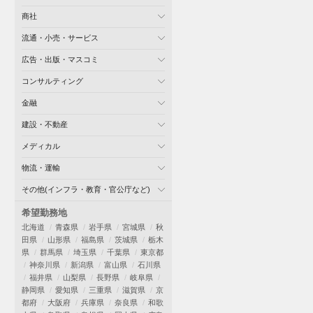
商社
流通・小売・サービス
広告・出版・マスコミ
コンサルティング
金融
建設・不動産
メディカル
物流・運輸
その他(インフラ・教育・官公庁など)
希望勤務地
北海道
青森県
岩手県
宮城県
秋
田県
山形県
福島県
茨城県
栃木
県
群馬県
埼玉県
千葉県
東京都
神奈川県
新潟県
富山県
石川県
福井県
山梨県
長野県
岐阜県
静岡県
愛知県
三重県
滋賀県
京
都府
大阪府
兵庫県
奈良県
和歌