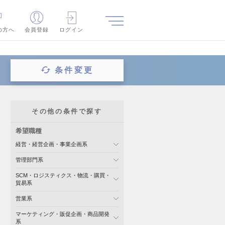
の方へ
会員登録
ログイン
条件変更
その他の条件で探す
希望職種
経営・経営企画・事業企画系
管理部門系
SCM・ロジスティクス・物流・購買・
貿易系
営業系
マーケティング・販促企画・商品開発
系