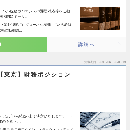
ーバル税務ガバナンスの課題対応等をご担
段階的にキャリ…
点・海外18拠点にグローバル展開している老舗
二輪自動車関…
り
詳細へ
掲載期間
26/08/06～26/08/19
【東京】財務ポジション
・ご志向を確認の上で決定いたします。 ・
体の予算・…
イヤ事業 乗用車用タイヤ、トラック・バス用タイ