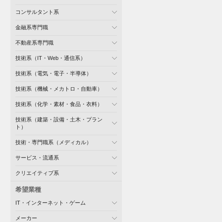
コンサルタント系
金融系専門職
不動産系専門職
技術系（IT・Web・通信系）
技術系（電気・電子・半導体）
技術系（機械・メカトロ・自動車）
技術系（化学・素材・食品・衣料）
技術系（建築・設備・土木・プラン
ト）
技術・専門職系（メディカル）
サービス・流通系
クリエイティブ系
希望業種
IT・インターネット・ゲーム
メーカー