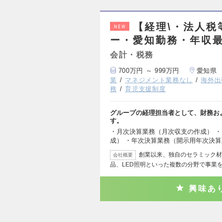
【経理\・法人
NEW
ー・愛知勤務・年収最
会計・税務
700万円 ～ 999万円
愛知県
業
マネジメント業務なし
海外出
務
育児支援制度
グループの経理担当者として、財務お
す。
・月次決算業務（月次収支の作成） 
成） ・年次決算業務（開示用年次決算
創業以来、独自のセラミック材
会社概要
品、LED照明といった複数の分野で事業
興味あ