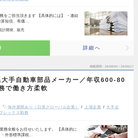
務をご担当頂きます 【具体的には】 ・連結
決算短信、有価…
品設計開発、販売
り
詳細へ
掲載期間
26/08/04～26/08/17
大手自動車部品メーカー／年収600-80
務で働き方柔軟
海外展開あり（日系グローバル企業）
上場企業
大手企
フレックス勤務
業務全般をお任せいたします。 【具体的に
 ・外形標準課税…