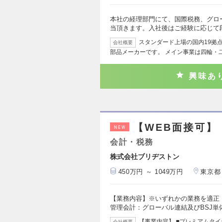
本社の経理部門にて、国際税務、グロ
当頂きます。入社後はご経験に応じて
スタンダード上場の国内19拠
会社概要
部品メーカーです。 メイン事業は四輪・
興味あ
【WEB面接可】
NEW
会計・税務
株式会社ブリヂストン
450万円 ～ 1049万円
東京都
【業務内容】※いずれかの業務を適正
管理会計：グローバル連結及びBSJ単
【事業内容】 ■プレミアムタ
会社概要