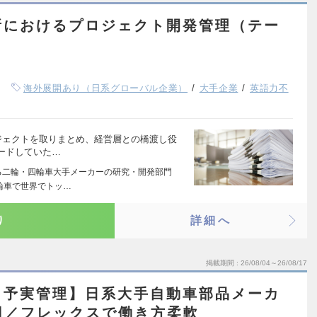
所におけるプロジェクト開発管理（テー
＞
海外展開あり（日系グローバル企業）
大手企業
英語力不
ジェクトを取りまとめ、経営層との橋渡し役
ードしていた…
る二輪・四輪車大手メーカーの研究・開発部門
輪車で世界でトッ…
り
詳細へ
掲載期間
26/08/04～26/08/17
・予実管理】日系大手自動車部品メーカ
万円／フレックスで働き方柔軟