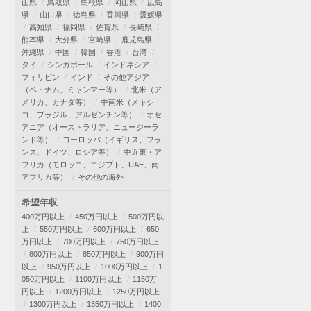
山県
鳥取県
島根県
岡山県
広島
県
山口県
徳島県
香川県
愛媛県
高知県
福岡県
佐賀県
長崎県
熊本県
大分県
宮崎県
鹿児島県
沖縄県
中国
韓国
香港
台湾
タイ
シンガポール
インドネシア
フィリピン
インド
その他アジア
（ベトナム、ミャンマー等）
北米（ア
メリカ、カナダ等）
中南米（メキシ
コ、ブラジル、アルゼンチン等）
オセ
アニア（オーストラリア、ニュージーラ
ンド等）
ヨーロッパ（イギリス、フラ
ンス、ドイツ、ロシア等）
中近東・ア
フリカ（モロッコ、エジプト、UAE、南
アフリカ等）
その他の海外
希望年収
400万円以上
450万円以上
500万円以
上
550万円以上
600万円以上
650
万円以上
700万円以上
750万円以上
800万円以上
850万円以上
900万円
以上
950万円以上
1000万円以上
1
050万円以上
1100万円以上
1150万
円以上
1200万円以上
1250万円以上
1300万円以上
1350万円以上
1400