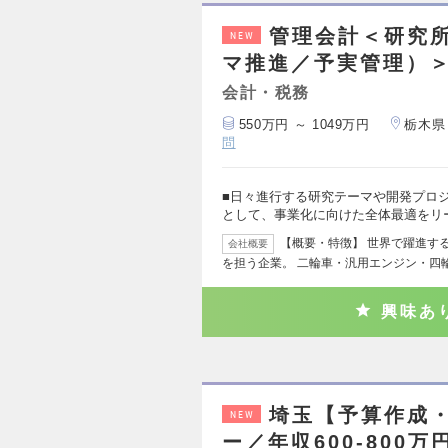
管理会計＜研究
NEW
マ推進／予実管理）
会計・税務
550万円 ～ 1049万円
栃木県
問
■日々進行する研究テーマや開発プロ
として、事業化に向けた全体最適をリ
【概要・特徴】 世界で躍進す
会社概要
を担う企業。 二輪車・汎用エンジン・四
興味あ
埼玉【予算作成
NEW
ー／年収600-800