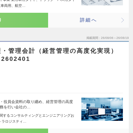
設車両用、航空…
り
詳細へ
掲載期間
26/08/06～26/08/19
理・管理会計（経営管理の高度化実現）
602401
計・役員会資料の取り纏め、経営管理の高度
業務を行い会社の…
に関するコンサルティングとエンジニアリングお
トラロジスティ…