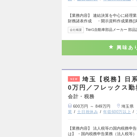
【業務内容】 連結決算を中心に経理業
財務諸表作成 ・開示資料作成業務(
Tier1自動車部品メーカー 部
会社概要
興味あ
埼玉【税務】日系
NEW
0万円／フレックス勤
会計・税務
600万円 ～ 849万円
埼玉県
業
土日祝休み
年収600万以上
【業務内容】 法人税等の国内税務申告
は】 ・国内税務申告業務（法人税等）