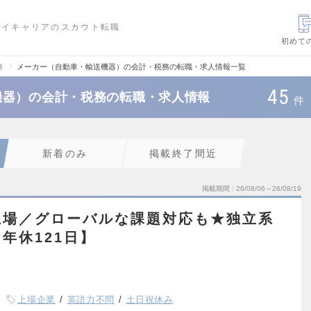
ハイキャリアのスカウト転職
初めて
務
メーカー（自動車・輸送機器）の会計・税務の転職・求人情報一覧
45
機器）の会計・税務の転職・求人情報
件
新着のみ
掲載終了間近
掲載期間
26/08/06～26/08/19
上場／グローバルな課題対応も★独立系
年休121日】
上場企業
英語力不問
土日祝休み