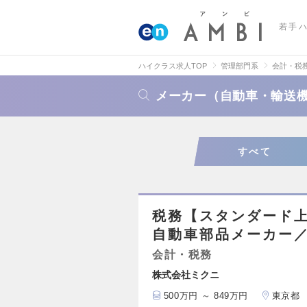
若手
ハイクラス求人TOP
管理部門系
会計・税
メーカー（自動車・輸送
すべて
税務【スタンダード
自動車部品メーカー／
会計・税務
株式会社ミクニ
500万円 ～ 849万円
東京都