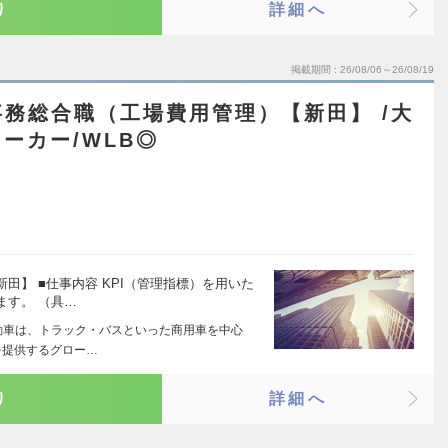
り
詳細へ
掲載期間
26/08/06～26/08/19
務総合職（工場費用管理）【新田】 /大
ーカー/WLB◎
田】 ■仕事内容 KPI（管理指標）を用いた
ます。 （具…
動車は、トラック・バスといった商用車を中心
を提供するグロー…
り
詳細へ