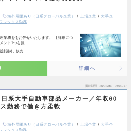
海外展開あり（日系グローバル企業）
上場企業
大手企
フレックス勤務
理業務ををお任せいたします。 【詳細につ
メント1つを担…
品設計開発、販売
り
詳細へ
掲載期間
26/08/04～26/08/17
日系大手自動車部品メーカー／年収60
ックス勤務で働き方柔軟
海外展開あり（日系グローバル企業）
上場企業
大手企
フレックス勤務