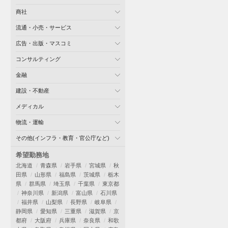
商社
流通・小売・サービス
広告・出版・マスコミ
コンサルティング
金融
建設・不動産
メディカル
物流・運輸
その他(インフラ・教育・官公庁など)
希望勤務地
北海道
青森県
岩手県
宮城県
秋
田県
山形県
福島県
茨城県
栃木
県
群馬県
埼玉県
千葉県
東京都
神奈川県
新潟県
富山県
石川県
福井県
山梨県
長野県
岐阜県
静岡県
愛知県
三重県
滋賀県
京
都府
大阪府
兵庫県
奈良県
和歌