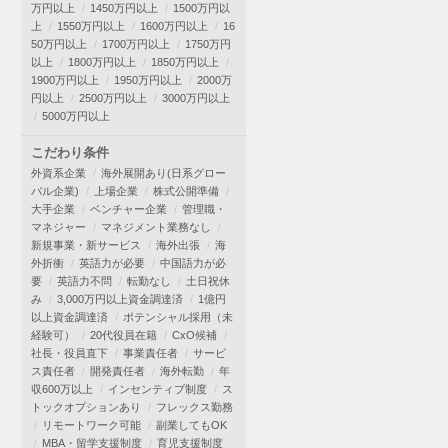
万円以上
1450万円以上
1500万円以
上
1550万円以上
1600万円以上
16
50万円以上
1700万円以上
1750万円
以上
1800万円以上
1850万円以上
1900万円以上
1950万円以上
2000万
円以上
2500万円以上
3000万円以上
5000万円以上
こだわり条件
外資系企業
海外展開あり(日系グロー
バル企業)
上場企業
株式公開準備
大手企業
ベンチャー企業
管理職・
マネジャー
マネジメント業務なし
新規事業・新サービス
海外出張
海
外折衝
英語力が必要
中国語力が必
要
英語力不問
転勤なし
土日祝休
み
3,000万円以上資金調達済
1億円
以上資金調達済
ポテンシャル採用（未
経験可）
20代役員在籍
CxO候補
社長・役員直下
事業責任者
サービ
ス責任者
開発責任者
海外転勤
年
収600万以上
インセンティブ制度
ス
トックオプションあり
フレックス勤務
リモートワーク可能
副業してもOK
MBA・留学支援制度
育児支援制度