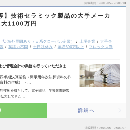
掲載期間
26/08/05～26/08/18
税等】技術セラミック製品の大手メーカ
大1100万円
海外展開あり（日系グローバル企業）
上場企業
大手企
張
英語力不問
土日祝休み
年収600万以上
フレックス勤
よび管理会計の業務を行っていただきま
・四半期決算業務（開示用年次決算資料の作
資料の作成） ・…
料技術を核として、電子部品、半導体関連製
を拡大してきた…
り
詳細へ
掲載期間
26/08/05～26/09/07