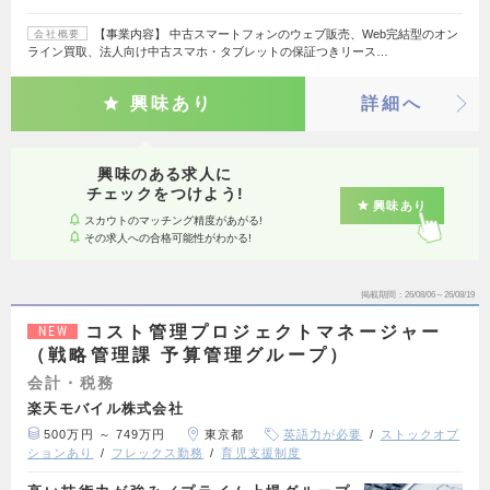
【事業内容】 中古スマートフォンのウェブ販売、Web完結型のオン
会社概要
ライン買取、法人向け中古スマホ・タブレットの保証つきリース…
興味あり
詳細へ
興味のある求人に
チェックをつけよう!
興味あり
スカウトのマッチング精度があがる!
その求人への合格可能性がわかる!
掲載期間
26/08/06～26/08/19
コスト管理プロジェクトマネージャー
NEW
（戦略管理課 予算管理グループ）
会計・税務
楽天モバイル株式会社
500万円 ～ 749万円
東京都
英語力が必要
ストックオプ
ションあり
フレックス勤務
育児支援制度