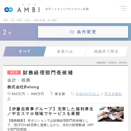
若手ハイキャリアのスカウト転職
流通・小売（家電）の会計・税務の転職・求人情報
2
条件変更
件
すべて
新着のみ
掲載終了間近
掲載期間
26/08/06～26/08/19
財務経理部門長候補
NEW
会計・税務
株式会社Belong
950万円 ～ 999万円
東京都
年収600万以上
育児支援制
度
【伊藤忠商事グループ】充実した福利厚生
／中古スマホ領域でサービスを展開
【職務概要】 本ポジションでは財務経理部門長候補とし
て、現CFOや経営陣と連携しながら、全社の財務数値（KPI
や部門別実績…