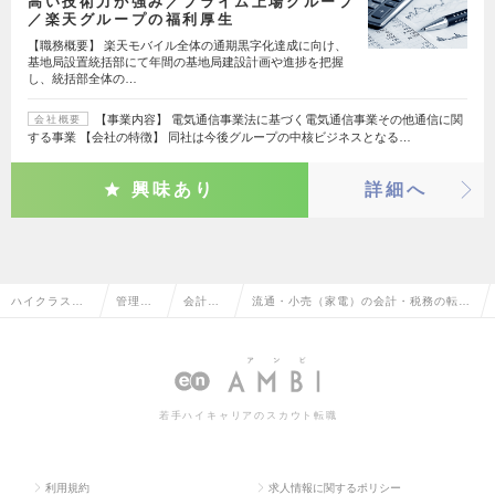
高い技術力が強み／プライム上場グループ
／楽天グループの福利厚生
【職務概要】 楽天モバイル全体の通期黒字化達成に向け、
基地局設置統括部にて年間の基地局建設計画や進捗を把握
し、統括部全体の…
【事業内容】 電気通信事業法に基づく電気通信事業その他通信に関
会社概要
する事業 【会社の特徴】 同社は今後グループの中核ビジネスとなる…
興味あり
詳細へ
ハイクラス求
管理部
会計・
流通・小売（家電）の会計・税務の転
人TOP
門系
税務
職・求人情報一覧
若手ハイキャリアのスカウト転職
利用規約
求人情報に関するポリシー