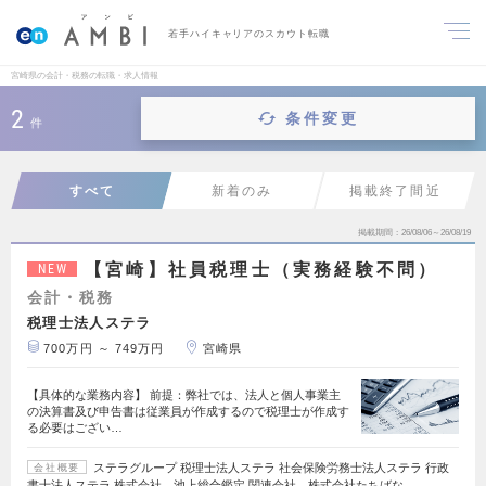
若手ハイキャリアのスカウト転職
宮崎県の会計・税務の転職・求人情報
2
条件変更
件
すべて
新着のみ
掲載終了間近
掲載期間
26/08/06～26/08/19
【宮崎】社員税理士（実務経験不問）
NEW
会計・税務
税理士法人ステラ
700万円 ～ 749万円
宮崎県
【具体的な業務内容】 前提：弊社では、法人と個人事業主
の決算書及び申告書は従業員が作成するので税理士が作成す
る必要はござい…
ステラグループ 税理士法人ステラ 社会保険労務士法人ステラ 行政
会社概要
書士法人ステラ 株式会社 池上総合鑑定 関連会社 株式会社たちばな…