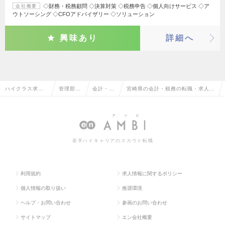
◇財務・税務顧問 ◇決算対策 ◇税務申告 ◇個人向けサービス ◇ア
会社概要
ウトソーシング ◇CFOアドバイザリー ◇ソリューション
興味あり
詳細へ
ハイクラス求人T
管理部門
会計・税
宮崎県の会計・税務の転職・求人情
OP
系
務
報一覧
若手ハイキャリアのスカウト転職
利用規約
求人情報に関するポリシー
個人情報の取り扱い
推奨環境
ヘルプ・お問い合わせ
参画のお問い合わせ
サイトマップ
エン会社概要