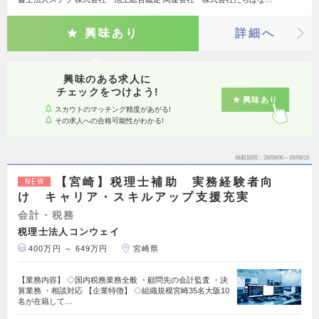
興味あり
詳細へ
興味のある求人に
チェックをつけよう!
興味あり
スカウトのマッチング精度があがる!
その求人への合格可能性がわかる!
掲載期間
26/08/06～26/08/19
【宮崎】税理士補助 実務経験者向
NEW
け キャリア・スキルアップ支援充実
会計・税務
税理士法人コンウェイ
400万円 ～ 649万円
宮崎県
【業務内容】 ◇国内税務業務全般 ・顧問先の会計監査 ・決
算業務 ・相談対応 【企業特徴】 ◇組織規模宮崎35名大阪10
名が在籍して…