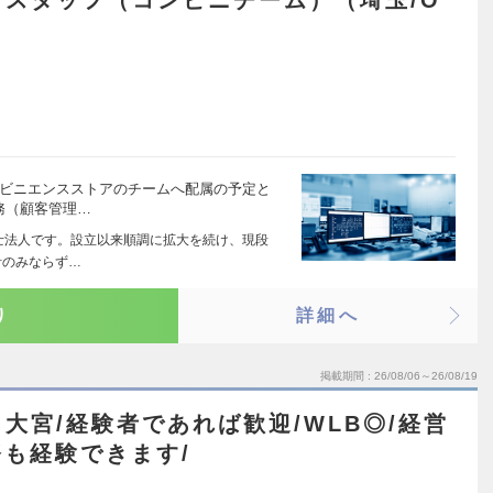
スタッフ（コンビニチーム）（埼玉/O
ンビニエンスストアのチームへ配属の予定と
業務（顧客管理…
理士法人です。設立以来順調に拡大を続け、現段
計のみならず…
り
詳細へ
掲載期間
26/08/06～26/08/19
大宮/経験者であれば歓迎/WLB◎/経営
も経験できます/