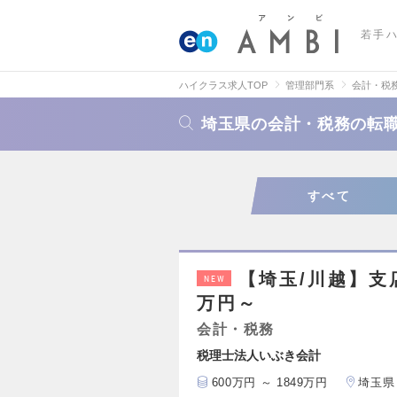
若手
ハイクラス求人TOP
管理部門系
会計・税
埼玉県の会計・税務の転
すべて
【埼玉/川越】支
NEW
万円～
会計・税務
税理士法人いぶき会計
600万円 ～ 1849万円
埼玉県