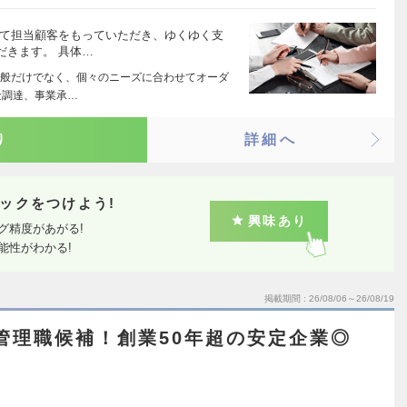
して担当顧客をもっていただき、ゆくゆく支
だきます。 具体…
般だけでなく、個々のニーズに合わせてオーダ
金調達、事業承…
り
詳細へ
ックをつけよう!
興味あり
グ精度があがる!
能性がわかる!
掲載期間
26/08/06～26/08/19
管理職候補！創業50年超の安定企業◎