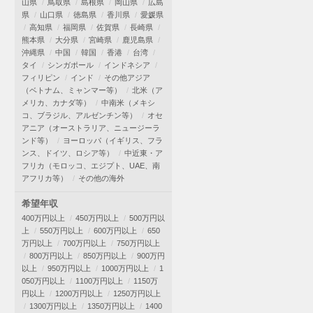
山県
鳥取県
島根県
岡山県
広島
県
山口県
徳島県
香川県
愛媛県
高知県
福岡県
佐賀県
長崎県
熊本県
大分県
宮崎県
鹿児島県
沖縄県
中国
韓国
香港
台湾
タイ
シンガポール
インドネシア
フィリピン
インド
その他アジア
（ベトナム、ミャンマー等）
北米（ア
メリカ、カナダ等）
中南米（メキシ
コ、ブラジル、アルゼンチン等）
オセ
アニア（オーストラリア、ニュージーラ
ンド等）
ヨーロッパ（イギリス、フラ
ンス、ドイツ、ロシア等）
中近東・ア
フリカ（モロッコ、エジプト、UAE、南
アフリカ等）
その他の海外
希望年収
400万円以上
450万円以上
500万円以
上
550万円以上
600万円以上
650
万円以上
700万円以上
750万円以上
800万円以上
850万円以上
900万円
以上
950万円以上
1000万円以上
1
050万円以上
1100万円以上
1150万
円以上
1200万円以上
1250万円以上
1300万円以上
1350万円以上
1400