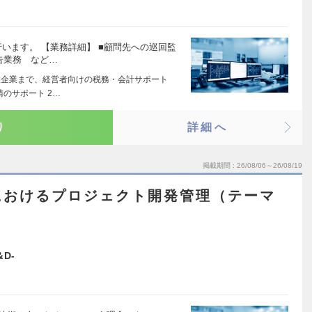
います。 【業務詳細】 ■顧問先への巡回監
申告業務 など…
ら大企業まで、経営者向けの税務・会計サポート
のサポート 2…
り
詳細へ
掲載期間
26/08/06～26/08/19
におけるプロジェクト開発管理（テーマ
D-