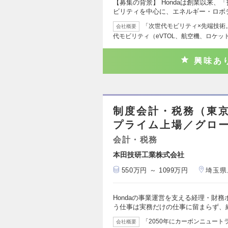
【募集の背景】 Hondaは創業以来
ビリティを中心に、エネルギー・ロボ
「次世代モビリティ×先端技術。0
会社概要
代モビリティ（eVTOL、航空機、ロケッ
興味あ
制度会計・税務（東京
プライム上場／グロ
会計・税務
本田技研工業株式会社
550万円 ～ 1099万円
埼玉県
Hondaの事業運営を支える経理・財務
う仕事は実務だけの仕事に留まらず、
「2050年にカーボンニュー
会社概要