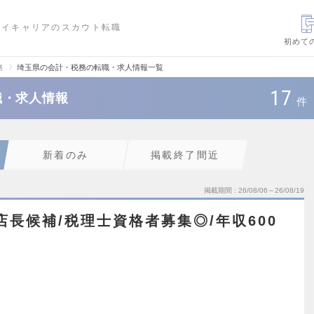
ハイキャリアのスカウト転職
初めて
務
埼玉県の会計・税務の転職・求人情報一覧
17
職・求人情報
件
新着のみ
掲載終了間近
掲載期間
26/08/06～26/08/19
店長候補/税理士資格者募集◎/年収600