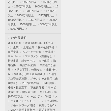
万円以上
1450万円以上
1500万円以
上
1550万円以上
1600万円以上
16
50万円以上
1700万円以上
1750万円
以上
1800万円以上
1850万円以上
1900万円以上
1950万円以上
2000万
円以上
2500万円以上
3000万円以上
5000万円以上
こだわり条件
外資系企業
海外展開あり(日系グロー
バル企業)
上場企業
株式公開準備
大手企業
ベンチャー企業
管理職・
マネジャー
マネジメント業務なし
新規事業・新サービス
海外出張
海
外折衝
英語力が必要
中国語力が必
要
英語力不問
転勤なし
土日祝休
み
3,000万円以上資金調達済
1億円
以上資金調達済
ポテンシャル採用（未
経験可）
20代役員在籍
CxO候補
社長・役員直下
事業責任者
サービ
ス責任者
開発責任者
海外転勤
年
収600万以上
インセンティブ制度
ス
トックオプションあり
フレックス勤務
リモートワーク可能
副業してもOK
MBA・留学支援制度
育児支援制度