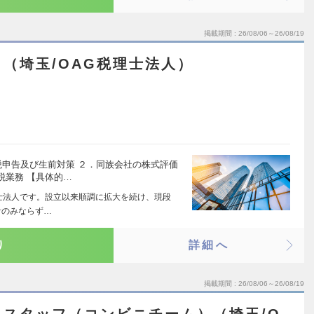
掲載期間
26/08/06～26/08/19
（埼玉/OAG税理士法人）
税申告及び生前対策 ２．同族会社の株式評価
税業務 【具体的…
理士法人です。設立以来順調に拡大を続け、現段
計のみならず…
り
詳細へ
掲載期間
26/08/06～26/08/19