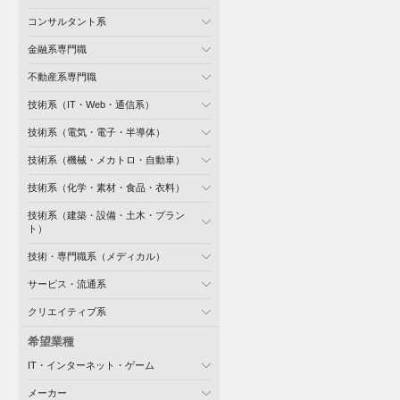
コンサルタント系
金融系専門職
不動産系専門職
技術系（IT・Web・通信系）
技術系（電気・電子・半導体）
技術系（機械・メカトロ・自動車）
技術系（化学・素材・食品・衣料）
技術系（建築・設備・土木・プラン
ト）
技術・専門職系（メディカル）
サービス・流通系
クリエイティブ系
希望業種
IT・インターネット・ゲーム
メーカー