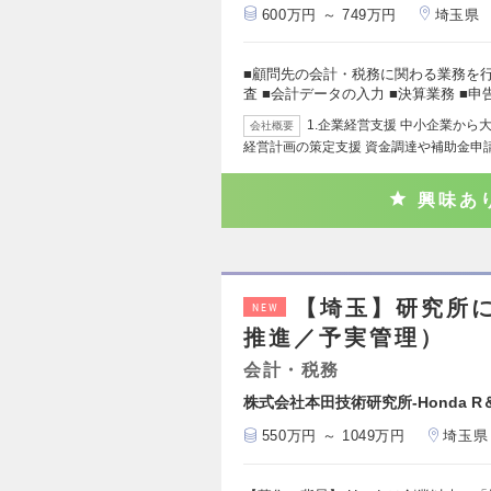
600万円 ～ 749万円
埼玉県
■顧問先の会計・税務に関わる業務を行
査 ■会計データの入力 ■決算業務 ■
1.企業経営支援 中小企業か
会社概要
経営計画の策定支援 資金調達や補助金申請
興味あ
【埼玉】研究所
NEW
推進／予実管理）
会計・税務
株式会社本田技術研究所-Honda R＆
550万円 ～ 1049万円
埼玉県