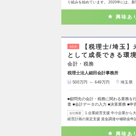
り組みを始めています。 2020年には、
興味あ
【税理士/埼玉】
NEW
として成長できる環
会計・税務
税理士法人細田会計事務所
500万円 ～ 649万円
埼玉県
■顧問先の会計・税務に関わる業務を行
査 ■会計データの入力 ■決算業務 ■
1.企業経営支援 中小企業か
会社概要
経営計画の策定支援 資金調達や補助金申請
興味あ