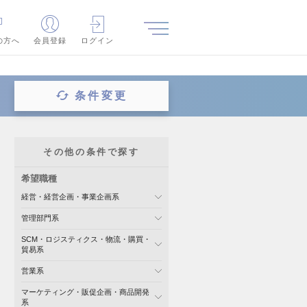
の方へ
会員登録
ログイン
条件変更
その他の条件で探す
希望職種
経営・経営企画・事業企画系
管理部門系
SCM・ロジスティクス・物流・購買・
貿易系
営業系
マーケティング・販促企画・商品開発
系