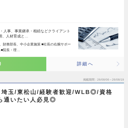
営・人事、事業継承・相続などクライアント
用、人材育成と…
計、財務部長、中小企業施策 ■社長の右腕サポー
 ■院長・理…
り
詳細へ
掲載期間
26/08/06～26/08/19
埼玉/東松山/経験者歓迎/WLB◎/資格
ら通いたい人必見◎