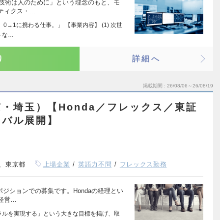
、「技術は人のために」という理念のもと、モ
ティクス・…
→1に携わる仕事。」 【事業内容】 (1) 次世
トな…
り
詳細へ
掲載期間
26/08/06～26/08/19
・埼玉）【Honda／フレックス／東証
ーバル展開】
、東京都
上場企業
英語力不問
フレックス勤務
ポジションでの募集です。Hondaの経理とい
経営…
トラルを実現する」という大きな目標を掲げ、取