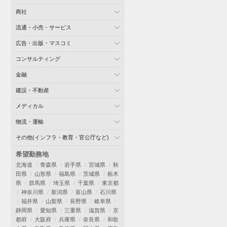
商社
流通・小売・サービス
広告・出版・マスコミ
コンサルティング
金融
建設・不動産
メディカル
物流・運輸
その他(インフラ・教育・官公庁など)
希望勤務地
北海道
青森県
岩手県
宮城県
秋
田県
山形県
福島県
茨城県
栃木
県
群馬県
埼玉県
千葉県
東京都
神奈川県
新潟県
富山県
石川県
福井県
山梨県
長野県
岐阜県
静岡県
愛知県
三重県
滋賀県
京
都府
大阪府
兵庫県
奈良県
和歌