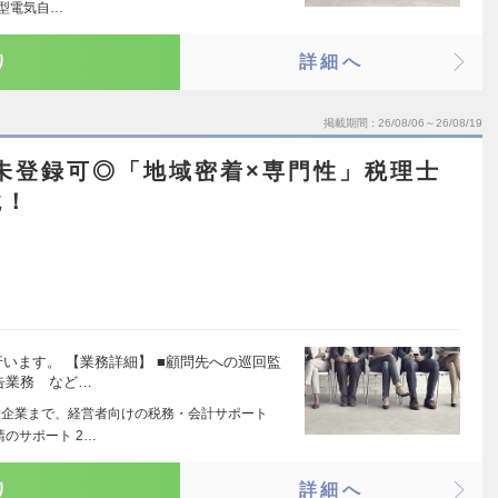
新型電気自…
り
詳細へ
掲載期間
26/08/06～26/08/19
未登録可◎「地域密着×専門性」税理士
境！
います。 【業務詳細】 ■顧問先への巡回監
申告業務 など…
ら大企業まで、経営者向けの税務・会計サポート
のサポート 2…
り
詳細へ