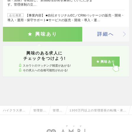
務・法務）を統括し、 財務経理部長を兼務していただきま
す。管理体制の立…
【事業内容】 ■自社オリジナルEC／CRMパッケージの販売・開発・
会社概要
導入・運用・保守サポート■サービスの販売・開発・導入・運…
興味あり
詳細へ
興味のある求人に
チェックをつけよう!
興味あり
スカウトのマッチング精度があがる!
その求人への合格可能性がわかる!
ハイクラス求人
管理部門
管理部
1300万円以上の管理部長の転職・求人
TOP
系
長
情報一覧