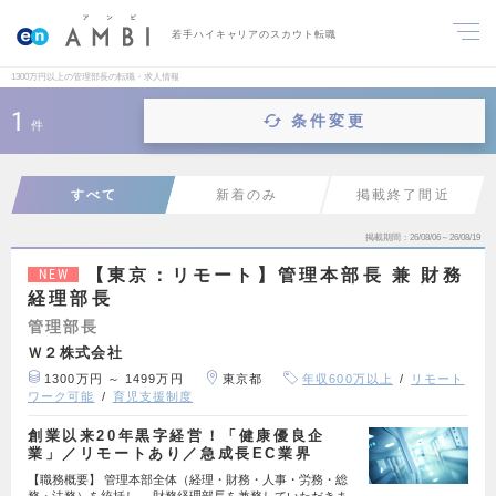
若手ハイキャリアのスカウト転職
1300万円以上の管理部長の転職・求人情報
1
条件変更
件
すべて
新着のみ
掲載終了間近
掲載期間
26/08/06～26/08/19
【東京：リモート】管理本部長 兼 財務
NEW
経理部長
管理部長
Ｗ２株式会社
1300万円 ～ 1499万円
東京都
年収600万以上
リモート
ワーク可能
育児支援制度
創業以来20年黒字経営！「健康優良企
業」／リモートあり／急成長EC業界
【職務概要】 管理本部全体（経理・財務・人事・労務・総