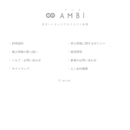
TOP
系
長
情報一覧
若手ハイキャリアのスカウト転職
利用規約
求人情報に関するポリシー
個人情報の取り扱い
推奨環境
ヘルプ・お問い合わせ
参画のお問い合わせ
サイトマップ
エン会社概要
©
en Inc.