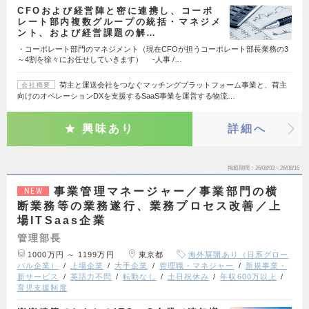
CFOおよび経営陣と密に連携し、コーポ
レート部内複数グループの統括・マネジメ
ント、および経営課題の解…
・コーポレート部門のマネジメント（現在CFOが担うコーポレート部長業務の3
～4割を徐々にお任せしていきます） -人事 /…
荷主と運送会社をつなぐマッチングプラットフォーム事業と、荷主
会社概要
向けのオペレーションDXを支援するSaaS事業を運営する物流…
興味あり
詳細へ
掲載期間
26/08/03～26/08/16
事業管理マネージャー／事業部門の横
NEW
断業務等の業務遂行、業務プロセス改善／上
場ITSaas企業
管理部長
1000万円 ～ 1199万円
東京都
海外展開あり（日系グロー
バル企業）
上場企業
大手企業
管理職・マネジャー
新規事業・
新サービス
英語力不問
転勤なし
土日祝休み
年収600万以上
育児支援制度