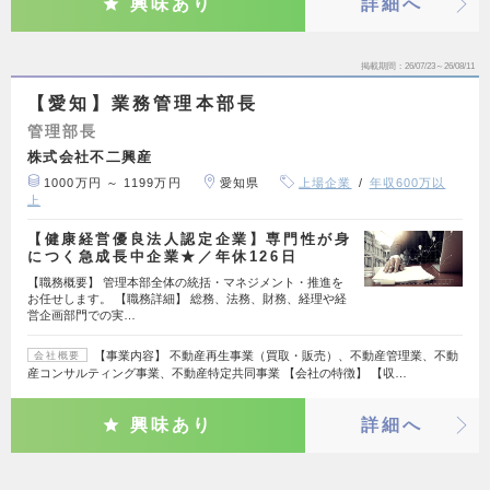
興味あり
詳細へ
掲載期間
26/07/23～26/08/11
【愛知】業務管理本部長
管理部長
株式会社不二興産
1000万円 ～ 1199万円
愛知県
上場企業
年収600万以
上
【健康経営優良法人認定企業】専門性が身
につく急成長中企業★／年休126日
【職務概要】 管理本部全体の統括・マネジメント・推進を
お任せします。 【職務詳細】 総務、法務、財務、経理や経
営企画部門での実…
【事業内容】 不動産再生事業（買取・販売）、不動産管理業、不動
会社概要
産コンサルティング事業、不動産特定共同事業 【会社の特徴】 【収…
興味あり
詳細へ