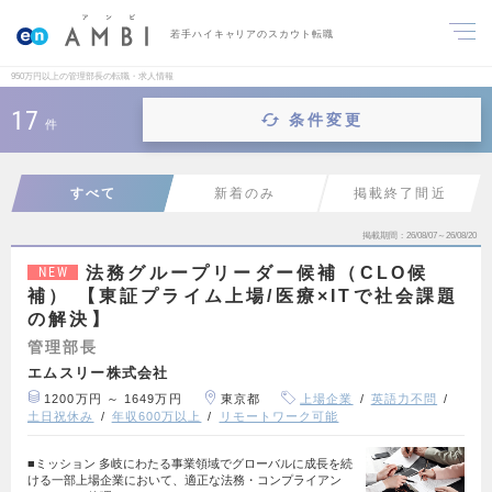
若手ハイキャリアのスカウト転職
950万円以上の管理部長の転職・求人情報
17
条件変更
件
すべて
新着のみ
掲載終了間近
掲載期間
26/08/07～26/08/20
法務グループリーダー候補（CLO候
NEW
補） 【東証プライム上場/医療×ITで社会課題
の解決】
管理部長
エムスリー株式会社
1200万円 ～ 1649万円
東京都
上場企業
英語力不問
土日祝休み
年収600万以上
リモートワーク可能
■ミッション 多岐にわたる事業領域でグローバルに成長を続
ける一部上場企業において、適正な法務・コンプライアン