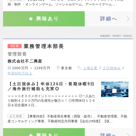
画・制作 ・オンラインゲーム、ソーシャルゲーム、アーケードゲーム…
興味あり
詳細へ
掲載期間
26/08/07～26/08/20
業務管理本部長
NEW
管理部長
株式会社不二興産
1000万円 ～ 1249万円
東京都
上場企業
土日祝休み
年収600万以上
【土日祝休み】年休126日・長期休暇9日
／海外旅行補助も充実◎
＝＝＝☆オススメポイント☆＝＝＝＝＝＝＝＝ ◎一人あた
り粗利４２００万円の生産性が魅力☆！ ◎年間休日１２６
日＆完全週休２日…
【事業内容】 不動産再生事業（買取・販売）、不動産管理業、不動
会社概要
産コンサルティング事業、不動産特定共同事業 【会社の特徴】 【収…
興味あり
詳細へ