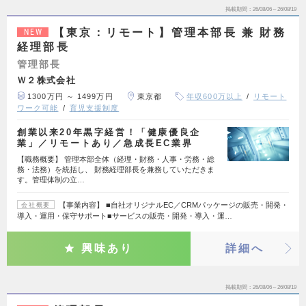
掲載期間
26/08/06～26/08/19
【東京：リモート】管理本部長 兼 財務
NEW
経理部長
管理部長
Ｗ２株式会社
1300万円 ～ 1499万円
東京都
年収600万以上
リモート
ワーク可能
育児支援制度
創業以来20年黒字経営！「健康優良企
業」／リモートあり／急成長EC業界
【職務概要】 管理本部全体（経理・財務・人事・労務・総
務・法務）を統括し、 財務経理部長を兼務していただきま
す。管理体制の立…
【事業内容】 ■自社オリジナルEC／CRMパッケージの販売・開発・
会社概要
導入・運用・保守サポート■サービスの販売・開発・導入・運…
興味あり
詳細へ
掲載期間
26/08/06～26/08/19