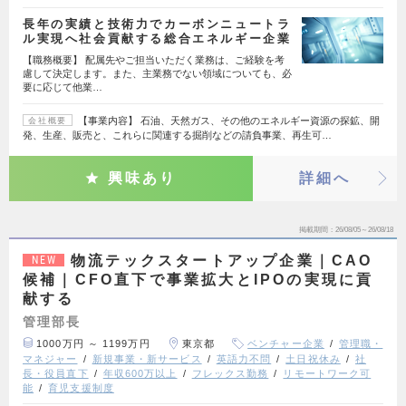
長年の実績と技術力でカーボンニュートラ
ル実現へ社会貢献する総合エネルギー企業
【職務概要】 配属先やご担当いただく業務は、ご経験を考
慮して決定します。また、主業務でない領域についても、必
要に応じて他業…
【事業内容】 石油、天然ガス、その他のエネルギー資源の探鉱、開
会社概要
発、生産、販売と、これらに関連する掘削などの請負事業、再生可…
興味あり
詳細へ
掲載期間
26/08/05～26/08/18
物流テックスタートアップ企業｜CAO
NEW
候補｜CFO直下で事業拡大とIPOの実現に貢
献する
管理部長
1000万円 ～ 1199万円
東京都
ベンチャー企業
管理職・
マネジャー
新規事業・新サービス
英語力不問
土日祝休み
社
長・役員直下
年収600万以上
フレックス勤務
リモートワーク可
能
育児支援制度