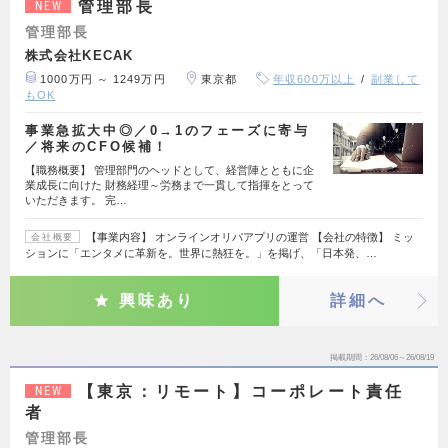
管理部長
NEW
管理部長
株式会社KECAK
1000万円 ～ 1249万円
東京都
年収600万以上
副業して
もOK
事業急拡大中◎／0→1のフェーズに寄与
／将来のCFO候補！
【職務概要】 管理部門のヘッドとして、経営陣とともに企
業成長に向けた 財務経理～労務まで一貫して指揮をとって
いただきます。 完…
【事業内容】 オンラインオリパアプリの運営 【会社の特徴】 ミッ
会社概要
ションに「エンタメに革新を。世界に熱狂を。」を掲げ、「日本発、…
興味あり
詳細へ
掲載期間
26/08/06～26/08/19
【東京：リモート】コーポレート責任
NEW
者
管理部長