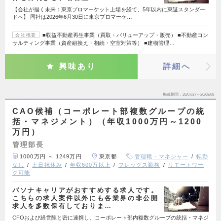
【会社が描く未来：東京プロマーケット上場を経て、5年以内に東証スタンダー
ドへ】 同社は2026年6月30日に東京プロマーケ…
■収益不動産再生事業（買取・バリューアップ・販売） ■不動産コン
会社概要
サルティング事業（資産組換え・相続・空室対策等） ■建物管理…
興味あり
詳細へ
掲載期間
26/07/27～26/08/09
CAO候補（コーポレート部複数グループの統
括・マネジメント）（年収1000万円～1200
万円）
管理部長
1000万円 ～ 1249万円
東京都
管理職・マネジャー
転勤
なし
土日祝休み
年収600万以上
フレックス勤務
リモートワー
ク可能
パソナキャリアがおすすめする求人です。
こちらの求人案件以外にも各業界の非公開
求人を多数保有しておりま…
CFOおよび経営陣と密に連携し、コーポレート部内複数グループの統括・マネジ