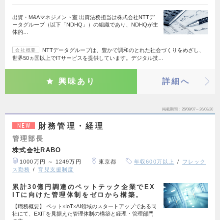
出資・M&Aマネジメント室 出資法務担当は株式会社NTTデ
ータグループ（以下「NDHQ」）の組織であり、NDHQが主
体的…
NTTデータグループは、豊かで調和のとれた社会づくりをめざし、
会社概要
世界50ヵ国以上でITサービスを提供しています。デジタル技…
興味あり
詳細へ
掲載期間
26/08/07～26/08/20
財務管理・経理
NEW
管理部長
株式会社RABO
1000万円 ～ 1249万円
東京都
年収600万以上
フレック
ス勤務
育児支援制度
累計30億円調達のペットテック企業でEX
ITに向けた管理体制をゼロから構築。
【職務概要】 ペット×IoT×AI領域のスタートアップである同
社にて、EXITを見据えた管理体制の構築と経理・管理部門