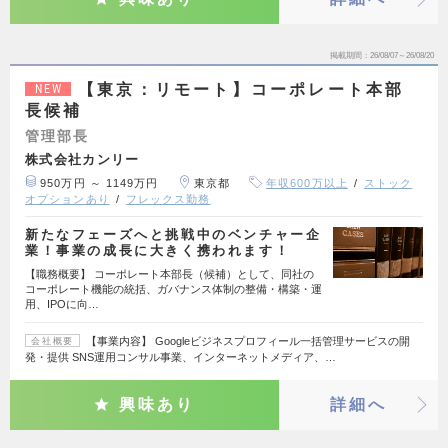
掲載期間
26/08/07～26/08/20
【東京：リモート】コーポレート本部
NEW
長候補
管理部長
株式会社カンリー
950万円 ～ 1149万円
東京都
年収600万以上
ストック
オプションあり
フレックス勤務
新たなフェーズへと挑戦中のベンチャー企
業！事業の成長に大きく携われます！
【職務概要】 コーポレート本部長（候補）として、同社の
コーポレート機能の統括、ガバナンス体制の整備・構築・運
用、IPOに向…
【事業内容】 Googleビジネスプロフィール一括管理サービスの開
会社概要
発・提供 SNS運用コンサル事業、インターネットメディア、…
興味あり
詳細へ