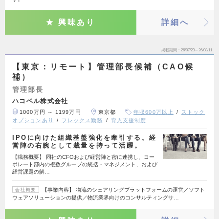
興味あり
詳細へ
掲載期間
26/07/23～26/08/11
【東京：リモート】管理部長候補（CAO候
補）
管理部長
ハコベル株式会社
1000万円 ～ 1199万円
東京都
年収600万以上
ストック
オプションあり
フレックス勤務
育児支援制度
IPOに向けた組織基盤強化を牽引する。経
営陣の右腕として裁量を持って活躍。
【職務概要】 同社のCFOおよび経営陣と密に連携し、コー
ポレート部内の複数グループの統括・マネジメント、および
経営課題の解…
【事業内容】 物流のシェアリングプラットフォームの運営／ソフト
会社概要
ウェアソリューションの提供／物流業界向けのコンサルティングサ…