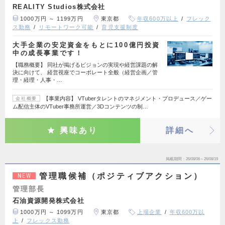
REALITY Studios株式会社
1000万円 ～ 1199万円
東京都
年収600万以上
フレック
ス勤務
リモートワーク可能
育児支援制度
大手企業の安定資金をもとに100億円投資
中の成長事業です！
【職務概要】 同社が掲げるビジョンの実現や経営課題の解
決に向けて、 経営視座でコーポレート全般（経営企画／管
理・経理・人事・…
【事業内容】 VTuberタレントのマネジメント・プロデュース／ゲー
会社概要
ム配信主体のVTuber事務所運営／3Dコンテンツの制…
興味あり
詳細へ
掲載期間
26/08/06～26/08/19
管理職候補（ポジティブアクション）
NEW
管理部長
石油資源開発株式会社
1000万円 ～ 1099万円
東京都
上場企業
年収600万以
上
フレックス勤務