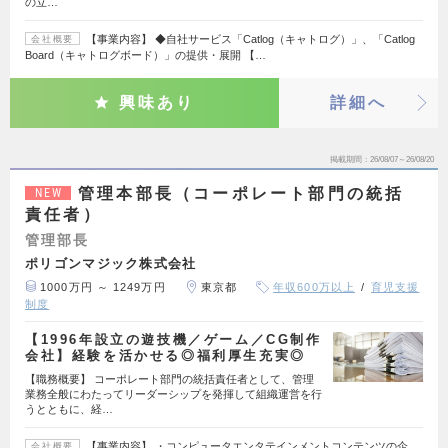
の立…
【事業内容】 ◆自社サービス「Catlog（キャトログ）」、「Catlog
会社概要
Board（キャトログボード）」の提供・展開 【…
興味あり
詳細へ
掲載期間
26/08/07～26/08/20
管理本部長（コーポレート部門の統括
NEW
責任者）
管理部長
ポリゴンマジック株式会社
1000万円 ～ 1249万円
東京都
年収600万以上
育児支援
制度
【1996年設立の遊技機／ゲーム／CG制作
会社】経験を活かせる◎福利厚生充実◎
【職務概要】 コーポレート部門の統括責任者として、管理
業務全般にわたってリーダーシップを発揮して組織運営を行
うとともに、経…
【事業内容】 ・コンピュータエンタテインメントコンテンツの企
会社概要