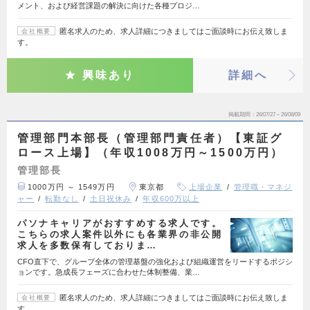
メント、および経営課題の解決に向けた各種プロジ…
匿名求人のため、求人詳細につきましてはご面談時にお伝え致しま
会社概要
す。
興味あり
詳細へ
掲載期間
26/07/27～26/08/09
管理部門本部長（管理部門責任者）【東証グ
ロース上場】（年収1008万円～1500万円）
管理部長
1000万円 ～ 1549万円
東京都
上場企業
管理職・マネジ
ャー
転勤なし
土日祝休み
年収600万以上
パソナキャリアがおすすめする求人です。
こちらの求人案件以外にも各業界の非公開
求人を多数保有しておりま…
CFO直下で、グループ全体の管理基盤の強化および組織運営をリードするポジシ
ョンです。急成長フェーズに合わせた体制整備、業…
匿名求人のため、求人詳細につきましてはご面談時にお伝え致しま
会社概要
す。