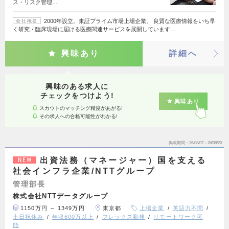
ス・リスク管理…
2000年設立。東証プライム市場上場企業。 良質な医療情報をいち早
会社概要
く研究・臨床現場に届ける医療関連サービスを展開しています…
興味あり
詳細へ
興味のある求人に
チェックをつけよう!
興味あり
スカウトのマッチング精度があがる!
その求人への合格可能性がわかる!
掲載期間
26/08/07～26/08/20
出資法務（マネージャー）国を支える
NEW
社会インフラ企業/NTTグループ
管理部長
株式会社NTTデータグループ
1150万円 ～ 1349万円
東京都
上場企業
英語力不問
土日祝休み
年収600万以上
フレックス勤務
リモートワーク可
能