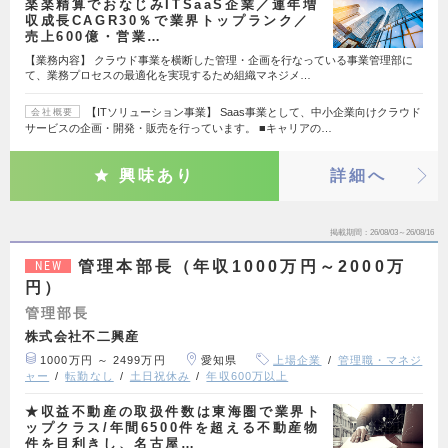
楽楽精算でおなじみITSaaS企業／連年増
収成長CAGR30％で業界トップランク／
売上600億・営業…
【業務内容】 クラウド事業を横断した管理・企画を行なっている事業管理部に
て、業務プロセスの最適化を実現するため組織マネジメ…
【ITソリューション事業】 Saas事業として、中小企業向けクラウド
会社概要
サービスの企画・開発・販売を行っています。 ■キャリアの…
興味あり
詳細へ
掲載期間
26/08/03～26/08/16
管理本部長（年収1000万円～2000万
NEW
円）
管理部長
株式会社不二興産
1000万円 ～ 2499万円
愛知県
上場企業
管理職・マネジ
ャー
転勤なし
土日祝休み
年収600万以上
★収益不動産の取扱件数は東海圏で業界ト
ップクラス/年間6500件を超える不動産物
件を目利きし、名古屋…