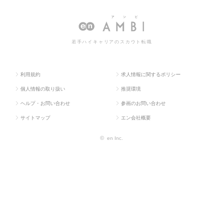
求人TOP
部門
部長
等）の管理部長の転職・求人情報一覧
系
若手ハイキャリアのスカウト転職
利用規約
求人情報に関するポリシー
個人情報の取り扱い
推奨環境
ヘルプ・お問い合わせ
参画のお問い合わせ
サイトマップ
エン会社概要
©
en Inc.