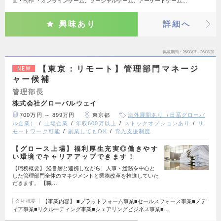
画・制作 ・オンラインゲーム、ソーシャルゲーム、アーケードゲーム…
興味あり
詳細へ
掲載期間
26/08/07～26/08/20
【東京：リモート】管理部門マネージ
NEW
ャー候補
管理部長
株式会社グローバルウェイ
700万円 ～ 899万円
東京都
海外展開あり（日系グローバ
ル企業）
上場企業
年収600万以上
ストックオプションあり
リ
モートワーク可能
副業してもOK
育児支援制度
【グロース上場】福利厚生充実◎働きやす
い環境でキャリアアップできます！
【職務概要】 経営層と連携しながら、人事・総務を中心と
した管理部門全体のマネジメントと業務改革を推進していた
だきます。 【職…
【事業内容】 ■プラットフォーム事業■セールスフォース事業■メデ
会社概要
ィア事業■リクルーティング事業■シェアリングビジネス事業■…