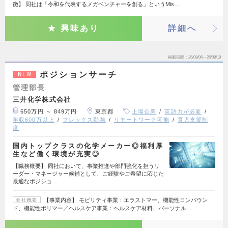
徴】 同社は「令和を代表するメガベンチャーを創る」というMis…
興味あり
詳細へ
掲載期間
26/08/06～26/08/19
ポジションサーチ
NEW
管理部長
三井化学株式会社
650万円 ～ 849万円
東京都
上場企業
英語力が必要
年収600万以上
フレックス勤務
リモートワーク可能
育児支援制
度
国内トップクラスの化学メーカー◎福利厚
生など働く環境が充実◎
【職務概要】 同社において、事業推進や部門強化を担うリ
ーダー・マネージャー候補として、ご経験やご希望に応じた
最適なポジショ…
【事業内容】 モビリティ事業：エラストマー、機能性コンパウン
会社概要
ド、機能性ポリマー／ヘルスケア事業：ヘルスケア材料、パーソナル…