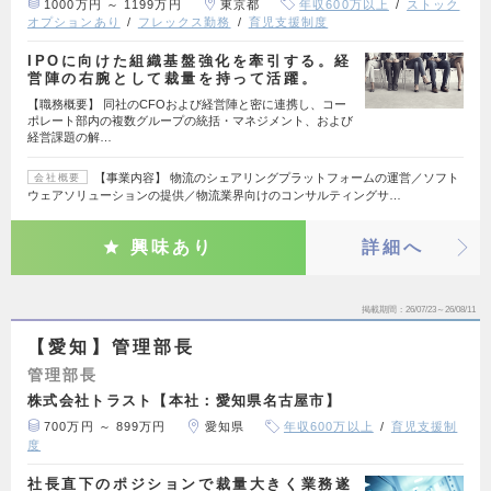
1000万円 ～ 1199万円
東京都
年収600万以上
ストック
オプションあり
フレックス勤務
育児支援制度
IPOに向けた組織基盤強化を牽引する。経
営陣の右腕として裁量を持って活躍。
【職務概要】 同社のCFOおよび経営陣と密に連携し、コー
ポレート部内の複数グループの統括・マネジメント、および
経営課題の解…
【事業内容】 物流のシェアリングプラットフォームの運営／ソフト
会社概要
ウェアソリューションの提供／物流業界向けのコンサルティングサ…
興味あり
詳細へ
掲載期間
26/07/23～26/08/11
【愛知】管理部長
管理部長
株式会社トラスト【本社：愛知県名古屋市】
700万円 ～ 899万円
愛知県
年収600万以上
育児支援制
度
社長直下のポジションで裁量大きく業務遂