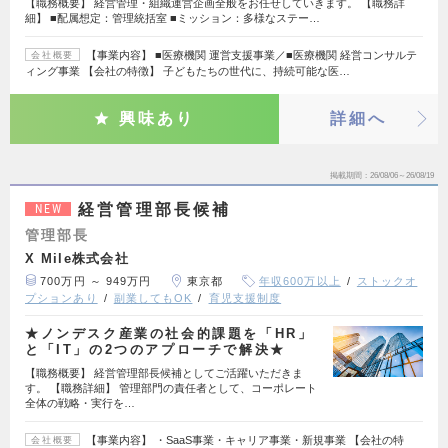
【職務概要】 経営管理・組織運営企画全般をお任せしていきます。 【職務詳
細】 ■配属想定：管理統括室 ■ミッション：多様なステー…
【事業内容】 ■医療機関 運営支援事業／■医療機関 経営コンサルテ
会社概要
ィング事業 【会社の特徴】 子どもたちの世代に、持続可能な医…
興味あり
詳細へ
掲載期間
26/08/06～26/08/19
経営管理部長候補
NEW
管理部長
X Mile株式会社
700万円 ～ 949万円
東京都
年収600万以上
ストックオ
プションあり
副業してもOK
育児支援制度
★ノンデスク産業の社会的課題を「HR」
と「IT」の2つのアプローチで解決★
【職務概要】 経営管理部長候補としてご活躍いただきま
す。 【職務詳細】 管理部門の責任者として、コーポレート
全体の戦略・実行を…
【事業内容】 ・SaaS事業・キャリア事業・新規事業 【会社の特
会社概要