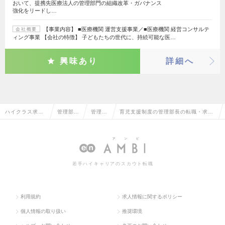
おいて、提携先医療法人の管理部門の組織改革・ガバナンス
強化をリードし…
【事業内容】 ■医療機関 運営支援事業／■医療機関 経営コンサルテ
会社概要
ィング事業 【会社の特徴】 子どもたちの世代に、持続可能な医…
興味あり
詳細へ
ハイクラス求人
管理部門
管理部
育児支援制度の管理部長の転職・求人
TOP
系
長
情報一覧
若手ハイキャリアのスカウト転職
利用規約
求人情報に関するポリシー
個人情報の取り扱い
推奨環境