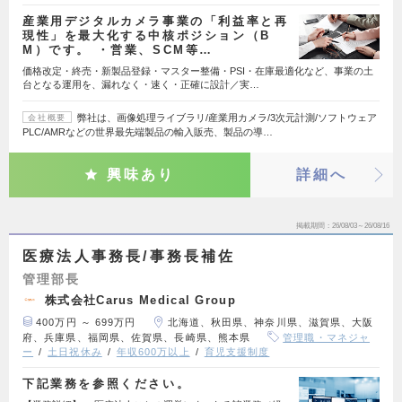
産業用デジタルカメラ事業の「利益率と再
現性」を最大化する中核ポジション（B
M）です。 ・営業、SCM等…
価格改定・終売・新製品登録・マスター整備・PSI・在庫最適化など、事業の土
台となる運用を、漏れなく・速く・正確に設計／実…
弊社は、画像処理ライブラリ/産業用カメラ/3次元計測/ソフトウェア
会社概要
PLC/AMRなどの世界最先端製品の輸入販売、製品の導…
興味あり
詳細へ
掲載期間
26/08/03～26/08/16
医療法人事務長/事務長補佐
管理部長
株式会社Carus Medical Group
400万円 ～ 699万円
北海道、秋田県、神奈川県、滋賀県、大阪
府、兵庫県、福岡県、佐賀県、長崎県、熊本県
管理職・マネジャ
ー
土日祝休み
年収600万以上
育児支援制度
下記業務を参照ください。