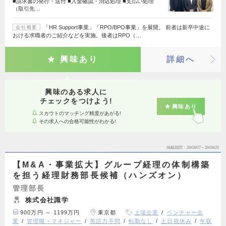
■請求書の発行・送付 ■入金確認・消込処理 ■支払い処理
（取引先…
「HR Support事業」「RPO/BPO事業」を展開。 前者は新卒中途に
会社概要
おける求職者のご紹介などを実施。後者はRPO（…
興味あり
詳細へ
興味のある求人に
チェックをつけよう!
興味あり
スカウトのマッチング精度があがる!
その求人への合格可能性がわかる!
掲載期間
26/08/07～26/08/20
【M&A・事業拡大】グループ経理の体制構築
を担う経理財務部長候補（ハンズオン）
管理部長
株式会社識学
900万円 ～ 1199万円
東京都
上場企業
ベンチャー企
業
管理職・マネジャー
英語力不問
転勤なし
土日祝休み
年収