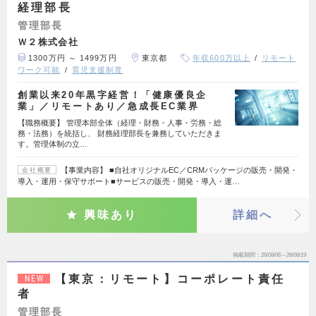
経理部長
管理部長
Ｗ２株式会社
1300万円 ～ 1499万円
東京都
年収600万以上
リモート
ワーク可能
育児支援制度
創業以来20年黒字経営！「健康優良企
業」／リモートあり／急成長EC業界
【職務概要】 管理本部全体（経理・財務・人事・労務・総
務・法務）を統括し、 財務経理部長を兼務していただきま
す。管理体制の立…
【事業内容】 ■自社オリジナルEC／CRMパッケージの販売・開発・
会社概要
導入・運用・保守サポート■サービスの販売・開発・導入・運…
興味あり
詳細へ
掲載期間
26/08/06～26/08/19
【東京：リモート】コーポレート責任
NEW
者
管理部長