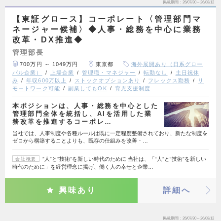
掲載期間
26/07/30～26/08/12
【東証グロース】コーポレート〈管理部門マ
ネージャー候補〉◆人事・総務を中心に業務
改革・DX推進◆
管理部長
700万円 ～ 1049万円
東京都
海外展開あり（日系グロー
バル企業）
上場企業
管理職・マネジャー
転勤なし
土日祝休
み
年収600万以上
ストックオプションあり
フレックス勤務
リ
モートワーク可能
副業してもOK
育児支援制度
本ポジションは、人事・総務を中心とした
管理部門全体を統括し、AIを活用した業
務改革を推進するコーポレ…
当社では、人事制度や各種ルールは既に一定程度整備されており、新たな制度を
ゼロから構築することよりも、既存の仕組みを改善・…
”人”と”技術”を新しい時代のために 当社は、「“人”と“技術”を新しい
会社概要
時代のために」を経営理念に掲げ、働く人の幸せと企業…
興味あり
詳細へ
掲載期間
26/07/30～26/08/12