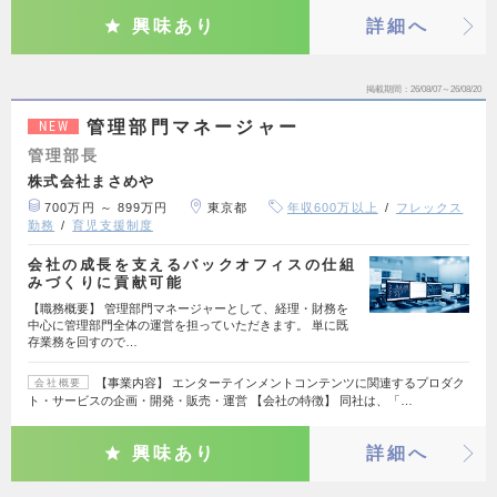
興味あり
詳細へ
掲載期間
26/08/07～26/08/20
管理部門マネージャー
NEW
管理部長
株式会社まさめや
700万円 ～ 899万円
東京都
年収600万以上
フレックス
勤務
育児支援制度
会社の成長を支えるバックオフィスの仕組
みづくりに貢献可能
【職務概要】 管理部門マネージャーとして、経理・財務を
中心に管理部門全体の運営を担っていただきます。 単に既
存業務を回すので…
【事業内容】 エンターテインメントコンテンツに関連するプロダク
会社概要
ト・サービスの企画・開発・販売・運営 【会社の特徴】 同社は、「…
興味あり
詳細へ