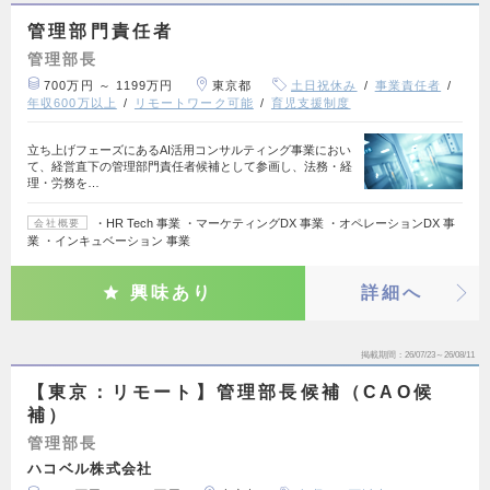
管理部門責任者
管理部長
700万円 ～ 1199万円
東京都
土日祝休み
事業責任者
年収600万以上
リモートワーク可能
育児支援制度
立ち上げフェーズにあるAI活用コンサルティング事業におい
て、経営直下の管理部門責任者候補として参画し、法務・経
理・労務を…
・HR Tech 事業 ・マーケティングDX 事業 ・オペレーションDX 事
会社概要
業 ・インキュベーション 事業
興味あり
詳細へ
掲載期間
26/07/23～26/08/11
【東京：リモート】管理部長候補（CAO候
補）
管理部長
ハコベル株式会社