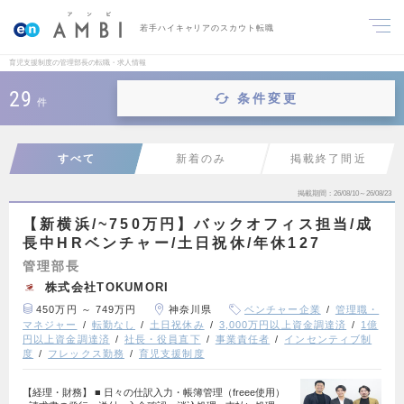
若手ハイキャリアのスカウト転職
育児支援制度の管理部長の転職・求人情報
29
条件変更
件
すべて
新着のみ
掲載終了間近
掲載期間
26/08/10～26/08/23
【新横浜/~750万円】バックオフィス担当/成
長中HRベンチャー/土日祝休/年休127
管理部長
株式会社TOKUMORI
450万円 ～ 749万円
神奈川県
ベンチャー企業
管理職・
マネジャー
転勤なし
土日祝休み
3,000万円以上資金調達済
1億
円以上資金調達済
社長・役員直下
事業責任者
インセンティブ制
度
フレックス勤務
育児支援制度
【経理・財務】 ■ 日々の仕訳入力・帳簿管理（freee使用）