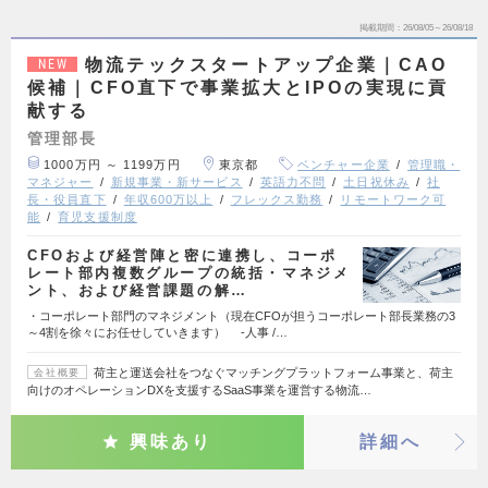
掲載期間
26/08/05～26/08/18
物流テックスタートアップ企業｜CAO
NEW
候補｜CFO直下で事業拡大とIPOの実現に貢
献する
管理部長
1000万円 ～ 1199万円
東京都
ベンチャー企業
管理職・
マネジャー
新規事業・新サービス
英語力不問
土日祝休み
社
長・役員直下
年収600万以上
フレックス勤務
リモートワーク可
能
育児支援制度
CFOおよび経営陣と密に連携し、コーポ
レート部内複数グループの統括・マネジメ
ント、および経営課題の解…
・コーポレート部門のマネジメント（現在CFOが担うコーポレート部長業務の3
～4割を徐々にお任せしていきます） -人事 /…
荷主と運送会社をつなぐマッチングプラットフォーム事業と、荷主
会社概要
向けのオペレーションDXを支援するSaaS事業を運営する物流…
興味あり
詳細へ