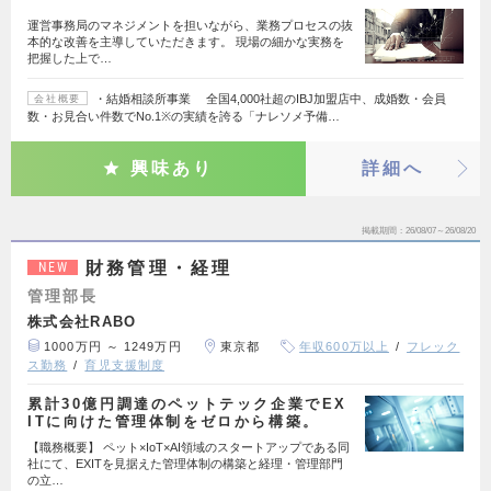
運営事務局のマネジメントを担いながら、業務プロセスの抜
本的な改善を主導していただきます。 現場の細かな実務を
把握した上で…
・結婚相談所事業 全国4,000社超のIBJ加盟店中、成婚数・会員
会社概要
数・お見合い件数でNo.1※の実績を誇る「ナレソメ予備…
興味あり
詳細へ
掲載期間
26/08/07～26/08/20
財務管理・経理
NEW
管理部長
株式会社RABO
1000万円 ～ 1249万円
東京都
年収600万以上
フレック
ス勤務
育児支援制度
累計30億円調達のペットテック企業でEX
ITに向けた管理体制をゼロから構築。
【職務概要】 ペット×IoT×AI領域のスタートアップである同
社にて、EXITを見据えた管理体制の構築と経理・管理部門
の立…