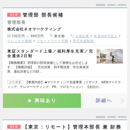
掲載期間
26/08/07～26/08/20
管理部 部長候補
NEW
管理部長
株式会社ネオマーケティング
700万円 ～ 899万円
東京都
上場企業
年収600万以上
フレックス勤務
リモートワーク可能
育児支援制度
東証スタンダード上場／福利厚生充実／完
全週休2日制
【職務概要】 管理部の部長候補として業務をお任せしま
す。 【職務詳細】 ・月次決算、四半期決算、年次単体決
算、連結決算などの財…
【事業内容】 ■マーケティング支援事業（リサーチ、WEBマーケテ
会社概要
ィング、テレマーケティング、PR、プロモーション） 【会社の…
興味あり
詳細へ
掲載期間
26/08/06～26/08/19
【東京：リモート】管理本部長 兼 財務
NEW