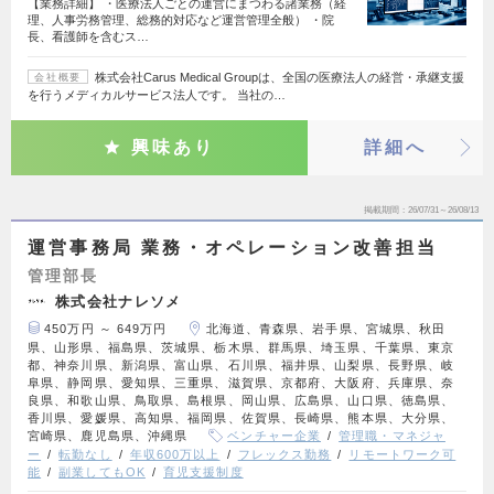
【業務詳細】 ・医療法人ごとの運営にまつわる諸業務（経
理、人事労務管理、総務的対応など運営管理全般） ・院
長、看護師を含むス…
株式会社Carus Medical Groupは、全国の医療法人の経営・承継支援
会社概要
を行うメディカルサービス法人です。 当社の…
興味あり
詳細へ
掲載期間
26/07/31～26/08/13
運営事務局 業務・オペレーション改善担当
管理部長
株式会社ナレソメ
450万円 ～ 649万円
北海道、青森県、岩手県、宮城県、秋田
県、山形県、福島県、茨城県、栃木県、群馬県、埼玉県、千葉県、東京
都、神奈川県、新潟県、富山県、石川県、福井県、山梨県、長野県、岐
阜県、静岡県、愛知県、三重県、滋賀県、京都府、大阪府、兵庫県、奈
良県、和歌山県、鳥取県、島根県、岡山県、広島県、山口県、徳島県、
香川県、愛媛県、高知県、福岡県、佐賀県、長崎県、熊本県、大分県、
宮崎県、鹿児島県、沖縄県
ベンチャー企業
管理職・マネジャ
ー
転勤なし
年収600万以上
フレックス勤務
リモートワーク可
能
副業してもOK
育児支援制度