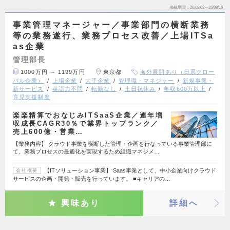
掲載期間
26/08/03～26/08/16
事業管理マネージャー／事業部門の横断業務
等の業務遂行、業務プロセス改善／上場ITSa
as企業
管理部長
1000万円 ～ 1199万円
東京都
海外展開あり（日系グロー
バル企業）
上場企業
大手企業
管理職・マネジャー
新規事業・
新サービス
英語力不問
転勤なし
土日祝休み
年収600万以上
育児支援制度
楽楽精算でおなじみITSaaS企業／連年増
収成長CAGR30％で業界トップランク／
売上600億・営業…
【業務内容】 クラウド事業を横断した管理・企画を行なっている事業管理部に
て、業務プロセスの最適化を実現するため組織マネジメ…
【ITソリューション事業】 Saas事業として、中小企業向けクラウド
会社概要
サービスの企画・開発・販売を行っています。 ■キャリアの…
興味あり
詳細へ