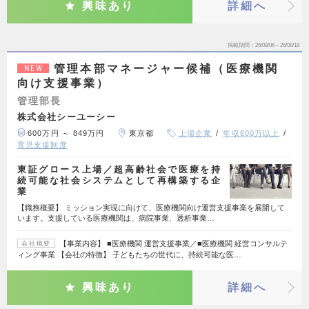
興味あり
詳細へ
掲載期間
26/08/06～26/08/19
管理本部マネージャー候補（医療機関
NEW
向け支援事業）
管理部長
株式会社シーユーシー
600万円 ～ 849万円
東京都
上場企業
年収600万以上
育児支援制度
東証グロース上場／超高齢社会で医療を持
続可能な社会システムとして再構築する企
業
【職務概要】 ミッション実現に向けて、医療機関向け運営支援事業を展開して
います。支援している医療機関は、病院事業、透析事業…
【事業内容】 ■医療機関 運営支援事業／■医療機関 経営コンサルテ
会社概要
ィング事業 【会社の特徴】 子どもたちの世代に、持続可能な医…
興味あり
詳細へ