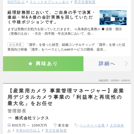
600万以上
ストックオプションあり
育児支援制度
経理財務部において、ご自身の手で決算・
連結・M&A後の会計実務を回していただ
く中核ポジションです。
まずは実務の主戦力を担っていただきます。 ≪具体的な業務≫ ◆ 決算・開示
（実務の土台） ・月次・四半期・年次決算において、自…
「識学」を使った経営、組織コンサルティング 「識学」を使った従
会社概要
業員向け研修 「識学」をベースとしたwebサービスの開発、提供…
興味あり
詳細へ
掲載期間
26/08/06～26/08/19
【産業用カメラ 事業管理マネージャー】産業
用デジタルカメラ事業の「利益率と再現性の
最大化」をお任せ
管理部長
株式会社リンクス
800万円 ～ 1099万円
東京都
ベンチャー企業
土日祝休
み
年収600万以上
育児支援制度