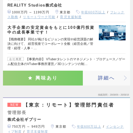
REALITY Studios株式会社
1000万円 ～ 1199万円
東京都
年収600万以上
フレック
ス勤務
リモートワーク可能
育児支援制度
大手企業の安定資金をもとに100億円投資
中の成長事業です！
【職務概要】 同社が掲げるビジョンの実現や経営課題の解
決に向けて、 経営視座でコーポレート全般（経営企画／管
理・経理・人事・…
【事業内容】 VTuberタレントのマネジメント・プロデュース／ゲー
会社概要
ム配信主体のVTuber事務所運営／3Dコンテンツの制…
興味あり
詳細へ
掲載期間
26/08/06～26/08/19
【東京：リモート】管理部門責任者
NEW
管理部長
株式会社ギブリー
750万円 ～ 949万円
東京都
年収600万以上
インセンテ
ィブ制度
育児支援制度