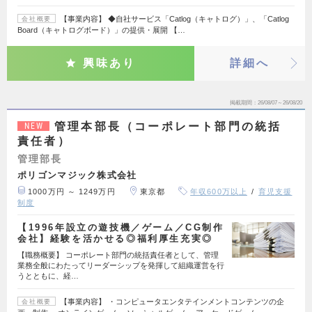
【事業内容】 ◆自社サービス「Catlog（キャトログ）」、「Catlog
会社概要
Board（キャトログボード）」の提供・展開 【…
興味あり
詳細へ
掲載期間
26/08/07～26/08/20
管理本部長（コーポレート部門の統括
NEW
責任者）
管理部長
ポリゴンマジック株式会社
1000万円 ～ 1249万円
東京都
年収600万以上
育児支援
制度
【1996年設立の遊技機／ゲーム／CG制作
会社】経験を活かせる◎福利厚生充実◎
【職務概要】 コーポレート部門の統括責任者として、管理
業務全般にわたってリーダーシップを発揮して組織運営を行
うとともに、経…
【事業内容】 ・コンピュータエンタテインメントコンテンツの企
会社概要