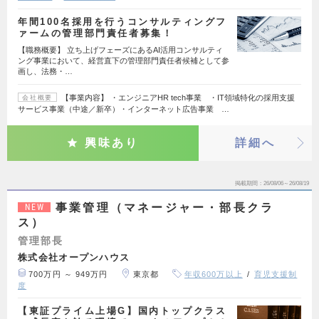
年間100名採用を行うコンサルティングフ
ァームの管理部門責任者募集！
【職務概要】 立ち上げフェーズにあるAI活用コンサルティ
ング事業において、経営直下の管理部門責任者候補として参
画し、法務・…
【事業内容】 ・エンジニアHR tech事業 ・IT領域特化の採用支援
会社概要
サービス事業（中途／新卒）・インターネット広告事業 …
興味あり
詳細へ
掲載期間
26/08/06～26/08/19
事業管理（マネージャー・部長クラ
NEW
ス）
管理部長
株式会社オープンハウス
700万円 ～ 949万円
東京都
年収600万以上
育児支援制
度
【東証プライム上場G】国内トップクラス