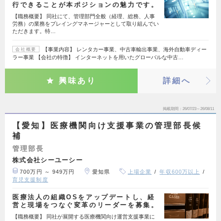
行できることが本ポジションの魅力です。
【職務概要】 同社にて、管理部門全般（経理、総務、人事
労務）の業務をプレイングマネージャーとして取り組んでい
ただきます。特…
【事業内容】 レンタカー事業、中古車輸出事業、海外自動車ディー
会社概要
ラー事業 【会社の特徴】 インターネットを用いたグローバルな中古…
興味あり
詳細へ
掲載期間
26/07/23～26/08/11
【愛知】医療機関向け支援事業の管理部長候
補
管理部長
株式会社シーユーシー
700万円 ～ 949万円
愛知県
上場企業
年収600万以上
育児支援制度
医療法人の組織OSをアップデートし、経
営と現場をつなぐ変革のリーダーを募集。
【職務概要】 同社が展開する医療機関向け運営支援事業に