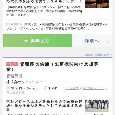
の成長率を誇る環境で、スキルアップ！！
【職務概要】 急成長を続けるマンション部門における事業
管理部門の責任者候補として、業績管理や物件・契約管理を
中心に、事業部…
【事業内容】 ■不動産売買の代理・仲介事業■新築戸建分譲事業■マ
会社概要
ンション・ディベロップメント事業■不動産投資事業■不動産金…
興味あり
詳細へ
掲載期間
26/08/06～26/08/19
管理部長候補（医療機関向け支援事
NEW
業）
管理部長
株式会社シーユーシー
700万円 ～ 949万円
東京都
上場企業
年収600万以上
育児支援制度
東証グロース上場／超高齢社会で医療を持
続可能な社会システムとして再構築する企
業