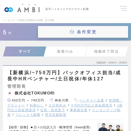
若手ハイキャリアのスカウト転職
インセンティブ制度の管理部長の転職・求人情報
6
条件変更
件
すべて
新着のみ
掲載終了間近
掲載期間
26/08/10～26/08/23
【新横浜/~750万円】バックオフィス担当/成
長中HRベンチャー/土日祝休/年休127
管理部長
株式会社TOKUMORI
450万円 ～ 749万円
神奈川県
ベンチャー企業
管理職・
マネジャー
転勤なし
土日祝休み
3,000万円以上資金調達済
1億
円以上資金調達済
社長・役員直下
事業責任者
インセンティブ制
度
フレックス勤務
育児支援制度
【経理・財務】 ■ 日々の仕訳入力・帳簿管理（freee使用）