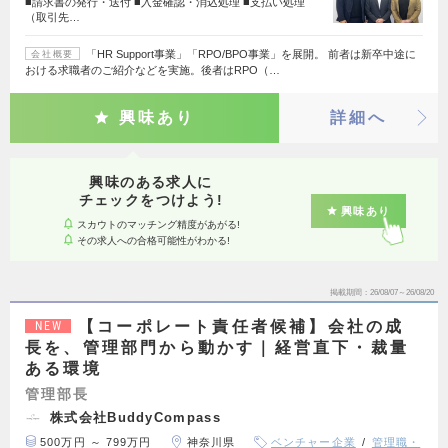
■請求書の発行・送付 ■入金確認・消込処理 ■支払い処理
（取引先…
「HR Support事業」「RPO/BPO事業」を展開。 前者は新卒中途に
会社概要
おける求職者のご紹介などを実施。後者はRPO（…
興味あり
詳細へ
興味のある求人に
チェックをつけよう!
興味あり
スカウトのマッチング精度があがる!
その求人への合格可能性がわかる!
掲載期間
26/08/07～26/08/20
【コーポレート責任者候補】会社の成
NEW
長を、管理部門から動かす｜経営直下・裁量
ある環境
管理部長
株式会社BuddyCompass
500万円 ～ 799万円
神奈川県
ベンチャー企業
管理職・