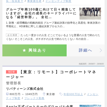
長・役員直下
事業責任者
インセンティブ制度
グループ年商100億に向けて日々精進して
いますが、会社の成長のキードライバーに
なる「経営幹部」。 全社…
1. 財務・経理機能の戦略的統括 グループ連結決算の効率化と高度化: 単体決算の
早期化と、HD体制に即した連結決算プロセスの…
たった一度きりの人生 どこにでもいるような普通の人生で終わりた
会社概要
くない そこそこの人生、ボチボチの人生で終わりたくない 今の自分…
興味あり
詳細へ
掲載期間
26/08/07～26/08/20
【東京：リモート】コーポレートマネ
NEW
ージャー
管理部長
リバティーンズ株式会社
800万円 ～ 1049万円
東京都
年収600万以上
インセン
ティブ制度
フレックス勤務
Apple正式パートナーのグローバル企業