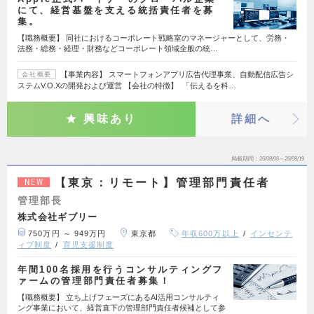
にて、経営基盤を支える統括責任者を募
集。
【職務概要】 同社におけるコーポレート戦略室のマネージャーとして、労務・
法務・総務・経理・財務などコーポレート領域全般の統…
【事業内容】 スマートフォンアプリ広告代理事業、自動配信広告シ
会社概要
ステムV.O.Xの開発および運営 【会社の特徴】 「伝えるを科…
興味あり
詳細へ
掲載期間
26/08/06～26/08/19
【東京：リモート】管理部門責任者
NEW
管理部長
株式会社ギブリー
750万円 ～ 949万円
東京都
年収600万以上
インセンテ
ィブ制度
育児支援制度
年間100名採用を行うコンサルティングフ
ァームの管理部門責任者募集！
【職務概要】 立ち上げフェーズにあるAI活用コンサルティ
ング事業において、経営直下の管理部門責任者候補として参