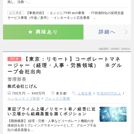
画し、法務・…
【事業内容】 ・エンジニアHR tech事業 ・IT領域特化の採用支援
会社概要
サービス事業（中途／新卒）・インターネット広告事業 …
興味あり
詳細へ
掲載期間
26/08/06～26/08/19
【東京：リモート】コーポレートマネ
NEW
ージャー（経理・人事・労務領域） ※グル
ープ会社出向
管理部長
株式会社じげん
700万円 ～ 949万円
東京都
上場企業
年収600万以上
インセンティブ制度
フレックス勤務
東証プライム上場／リモート有／経営に近
い立場から組織基盤を築くポジション
【職務概要】 経理・労務・人事などコーポレート機能の全
体統括を担うプレイングマネージャーとして、グループ子会
社の成長基盤を…