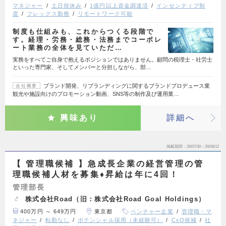
マネジャー
土日祝休み
1億円以上資金調達済
インセンティブ制
度
フレックス勤務
リモートワーク可能
制度も仕組みも、これからつくる段階で
す。経理・労務・総務・法務までコーポレ
ート業務の全体を見ていただ…
実務をすべてご自身で抱えるポジションではありません。顧問の税理士・社労士
といった専門家、そしてメンバーと分担しながら、部…
ブランド開発、リブランディングに関するブランドプロデュース業
会社概要
観光や施設向けのプロモーション動画、SNS等の制作及び運用業…
興味あり
詳細へ
掲載期間
26/07/30～26/08/12
【 管理職候補 】急成長企業の経営管理の管
理職候補人材を募集♦昇給は年に4回！
管理部長
株式会社Road（旧：株式会社Road Goal Holdings）
400万円 ～ 649万円
東京都
ベンチャー企業
管理職・マ
ネジャー
転勤なし
ポテンシャル採用（未経験可）
CxO候補
社