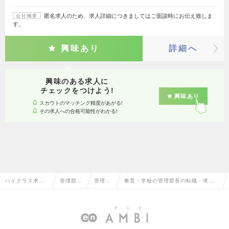
匿名求人のため、求人詳細につきましてはご面談時にお伝え致しま
会社概要
す。
興味あり
詳細へ
興味のある求人に
チェックをつけよう!
興味あり
スカウトのマッチング精度があがる!
その求人への合格可能性がわかる!
ハイクラス求人T
管理部門
管理部
教育・学校の管理部長の転職・求人
OP
系
長
情報一覧