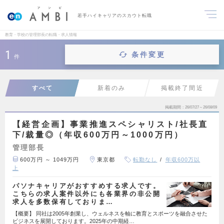
若手ハイキャリアのスカウト転職
教育・学校の管理部長の転職・求人情報
1
条件変更
件
すべて
新着のみ
掲載終了間近
掲載期間
26/07/27～26/08/09
【経営企画】事業推進スペシャリスト/社長直
下/裁量◎（年収600万円～1000万円）
管理部長
600万円 ～ 1049万円
東京都
転勤なし
年収600万以
上
パソナキャリアがおすすめする求人です。
こちらの求人案件以外にも各業界の非公開
求人を多数保有しておりま…
【概要】 同社は2005年創業し、ウェルネスを軸に教育とスポーツを融合させた
ビジネスを展開しております。2025年の中期経…