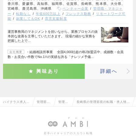
香川県、愛媛県、高知県、福岡県、佐賀県、長崎県、熊本県、大分県、
宮崎県、鹿児島県、沖縄県
ベンチャー企業
管理職・マネジャ
ー
転勤なし
年収600万以上
フレックス勤務
リモートワーク可
能
副業してもOK
育児支援制度
運営事務局のマネジメントを担いながら、業務プロセスの抜
本的な改善を主導していただきます。 現場の細かな実務を
把握した上で…
・結婚相談所事業 全国4,000社超のIBJ加盟店中、成婚数・会員
会社概要
数・お見合い件数でNo.1※の実績を誇る「ナレソメ予備…
興味あり
詳細へ
ハイクラス求人T
管理部門
管理部
長崎県の管理部長の転職・求人情報
OP
系
長
一覧
若手ハイキャリアのスカウト転職