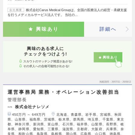
株式会社Carus Medical Groupは、全国の医療法人の経営・承継支援
会社概要
を行うメディカルサービス法人です。 当社の…
興味あり
詳細へ
興味のある求人に
チェックをつけよう!
興味あり
スカウトのマッチング精度があがる!
その求人への合格可能性がわかる!
掲載期間
26/07/31～26/08/13
運営事務局 業務・オペレーション改善担当
管理部長
株式会社ナレソメ
450万円 ～ 649万円
北海道、青森県、岩手県、宮城県、秋田
県、山形県、福島県、茨城県、栃木県、群馬県、埼玉県、千葉県、東京
都、神奈川県、新潟県、富山県、石川県、福井県、山梨県、長野県、岐
阜県、静岡県、愛知県、三重県、滋賀県、京都府、大阪府、兵庫県、奈
良県、和歌山県、鳥取県、島根県、岡山県、広島県、山口県、徳島県、