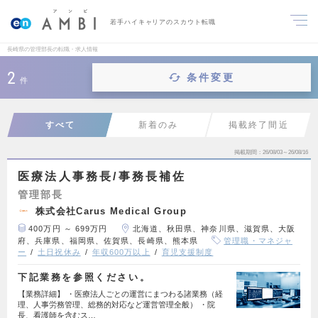
若手ハイキャリアのスカウト転職
長崎県の管理部長の転職・求人情報
2
条件変更
件
すべて
新着のみ
掲載終了間近
掲載期間
26/08/03～26/08/16
医療法人事務長/事務長補佐
管理部長
株式会社Carus Medical Group
400万円 ～ 699万円
北海道、秋田県、神奈川県、滋賀県、大阪
府、兵庫県、福岡県、佐賀県、長崎県、熊本県
管理職・マネジャ
ー
土日祝休み
年収600万以上
育児支援制度
下記業務を参照ください。
【業務詳細】 ・医療法人ごとの運営にまつわる諸業務（経
理、人事労務管理、総務的対応など運営管理全般） ・院
長、看護師を含むス…