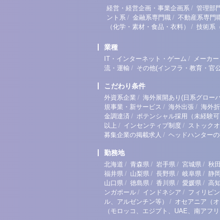
/
経営・経営企画・事業企画系
管理部
/
/
ント系
金融系専門職
不動産系専門
/
（化学・素材・食品・衣料）
技術系
業種
/
IT・インターネット・ゲーム
メーカー
/
流・運輸
その他(インフラ・教育・官公
こだわり条件
/
外資系企業
海外展開あり(日系グローバ
/
/
規事業・新サービス
海外出張
海外折
/
金調達済
ポテンシャル採用（未経験可
/
/
以上
インセンティブ制度
ストックオ
/
募集企業の掲載求人
ヘッドハンターの
勤務地
/
/
/
/
北海道
青森県
岩手県
宮城県
秋
/
/
/
/
福井県
山梨県
長野県
岐阜県
静
/
/
/
/
山口県
徳島県
香川県
愛媛県
高
/
/
ンガポール
インドネシア
フィリピン
/
ル、アルゼンチン等）
オセアニア（オ
（モロッコ、エジプト、UAE、南アフ