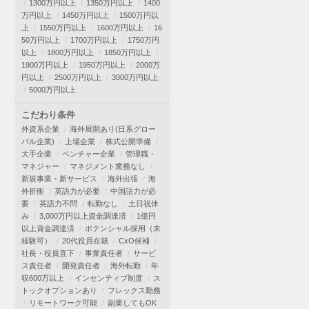
1300万円以上
1350万円以上
1400
万円以上
1450万円以上
1500万円以
上
1550万円以上
1600万円以上
16
50万円以上
1700万円以上
1750万円
以上
1800万円以上
1850万円以上
1900万円以上
1950万円以上
2000万
円以上
2500万円以上
3000万円以上
5000万円以上
こだわり条件
外資系企業
海外展開あり(日系グロー
バル企業)
上場企業
株式公開準備
大手企業
ベンチャー企業
管理職・
マネジャー
マネジメント業務なし
新規事業・新サービス
海外出張
海
外折衝
英語力が必要
中国語力が必
要
英語力不問
転勤なし
土日祝休
み
3,000万円以上資金調達済
1億円
以上資金調達済
ポテンシャル採用（未
経験可）
20代役員在籍
CxO候補
社長・役員直下
事業責任者
サービ
ス責任者
開発責任者
海外転勤
年
収600万以上
インセンティブ制度
ス
トックオプションあり
フレックス勤務
リモートワーク可能
副業してもOK