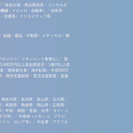
/
グ・販促企画・商品開発系
コンサルタ
/
（機械・メカトロ・自動車）
技術系
/
・流通系
クリエイティブ系
/
/
/
/
金融
建設・不動産
メディカル
物
/
/
マネジャー
マネジメント業務なし
新
/
3,000万円以上資金調達済
1億円以上資
/
/
/
者
開発責任者
海外転勤
年収600万
/
/
BA・留学支援制度
育児支援制度
直接
/
/
/
/
神奈川県
新潟県
富山県
石川県
/
/
/
/
/
県
鳥取県
島根県
岡山県
広島県
/
/
/
/
/
/
県
中国
韓国
香港
台湾
タイ
シ
/
ナダ等）
中南米（メキシコ、ブラジ
/
ドイツ、ロシア等）
中近東・アフリカ