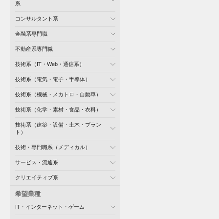
系
コンサルタント系
金融系専門職
不動産系専門職
技術系（IT・Web・通信系）
技術系（電気・電子・半導体）
技術系（機械・メカトロ・自動車）
技術系（化学・素材・食品・衣料）
技術系（建築・設備・土木・プラン
ト）
技術・専門職系（メディカル）
サービス・流通系
クリエイティブ系
希望業種
IT・インターネット・ゲーム