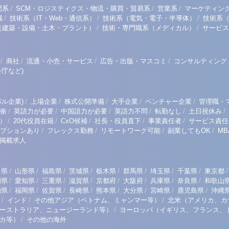
/
/
/
門系
SCM・ロジスティクス・物流・購買・貿易系
営業系
マーケティン
/
/
/
職
技術系（IT・Web・通信系）
技術系（電気・電子・半導体）
技術系
/
/
（建築・設備・土木・プラント）
技術・専門職系（メディカル）
サービス
/
/
/
/
商社
流通・小売・サービス
広告・出版・マスコミ
コンサルティング
庁など)
/
/
/
/
/
ル企業)
上場企業
株式公開準備
大手企業
ベンチャー企業
管理職・
/
/
/
/
/
/
衝
英語力が必要
中国語力が必要
英語力不問
転勤なし
土日祝休み
/
/
/
/
/
）
20代役員在籍
CxO候補
社長・役員直下
事業責任者
サービス責任
/
/
/
/
プションあり
フレックス勤務
リモートワーク可能
副業してもOK
M
掲載求人
/
/
/
/
/
/
/
/
/
田県
山形県
福島県
茨城県
栃木県
群馬県
埼玉県
千葉県
東京都
/
/
/
/
/
/
/
/
岡県
愛知県
三重県
滋賀県
京都府
大阪府
兵庫県
奈良県
和歌山
/
/
/
/
/
/
/
/
知県
福岡県
佐賀県
長崎県
熊本県
大分県
宮崎県
鹿児島県
沖縄
/
/
/
インド
その他アジア（ベトナム、ミャンマー等）
北米（アメリカ、カ
/
ーストラリア、ニュージーランド等）
ヨーロッパ（イギリス、フランス、
/
リカ等）
その他の海外