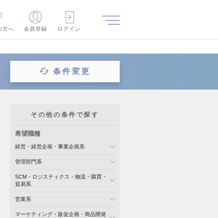
の方へ
会員登録
ログイン
条件変更
その他の条件で探す
希望職種
経営・経営企画・事業企画系
管理部門系
SCM・ロジスティクス・物流・購買・
貿易系
営業系
マーケティング・販促企画・商品開発