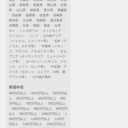
山県
鳥取県
島根県
岡山県
広島
県
山口県
徳島県
香川県
愛媛県
高知県
福岡県
佐賀県
長崎県
熊本県
大分県
宮崎県
鹿児島県
沖縄県
中国
韓国
香港
台湾
タイ
シンガポール
インドネシア
フィリピン
インド
その他アジア
（ベトナム、ミャンマー等）
北米（ア
メリカ、カナダ等）
中南米（メキシ
コ、ブラジル、アルゼンチン等）
オセ
アニア（オーストラリア、ニュージーラ
ンド等）
ヨーロッパ（イギリス、フラ
ンス、ドイツ、ロシア等）
中近東・ア
フリカ（モロッコ、エジプト、UAE、南
アフリカ等）
その他の海外
希望年収
400万円以上
450万円以上
500万円以
上
550万円以上
600万円以上
650
万円以上
700万円以上
750万円以上
800万円以上
850万円以上
900万円
以上
950万円以上
1000万円以上
1
050万円以上
1100万円以上
1150万
円以上
1200万円以上
1250万円以上