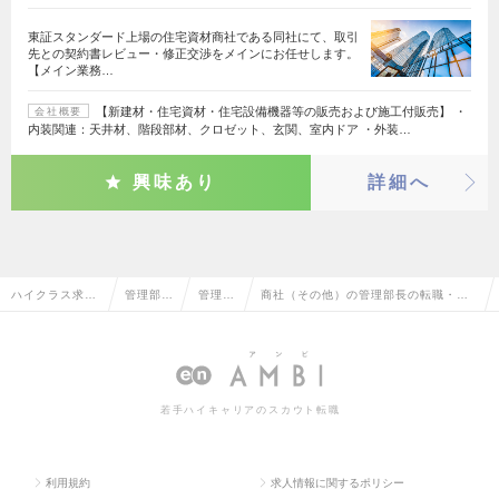
東証スタンダード上場の住宅資材商社である同社にて、取引
先との契約書レビュー・修正交渉をメインにお任せします。
【メイン業務…
【新建材・住宅資材・住宅設備機器等の販売および施工付販売】 ・
会社概要
内装関連：天井材、階段部材、クロゼット、玄関、室内ドア ・外装…
興味あり
詳細へ
ハイクラス求人
管理部門
管理部
商社（その他）の管理部長の転職・求
TOP
系
長
人情報一覧
若手ハイキャリアのスカウト転職
利用規約
求人情報に関するポリシー