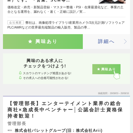
M）です。 ・営業、SCM等…
価格改定・終売・新製品登録・マスター整備・PSI・在庫最適化など、事業の土
台となる運用を、漏れなく・速く・正確に設計／実…
弊社は、画像処理ライブラリ/産業用カメラ/3次元計測/ソフトウェア
会社概要
PLC/AMRなどの世界最先端製品の輸入販売、製品の導…
興味あり
詳細へ
興味のある求人に
チェックをつけよう!
興味あり
スカウトのマッチング精度があがる!
その求人への合格可能性がわかる!
掲載期間
26/08/03～26/08/16
【管理部長】エンターテイメント業界の総合
商社×急成長中ベンチャー│公認会計士資格保
持者歓迎！
管理部長
株式会社パレットグループ(旧：株式会社Arii)