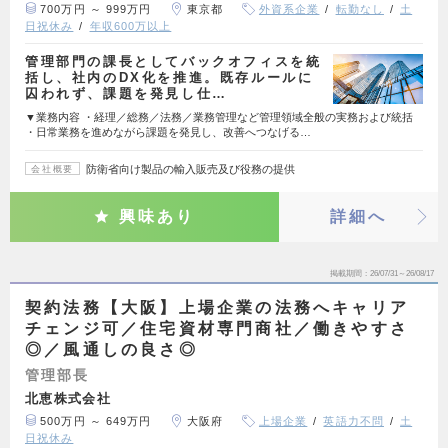
700万円 ～ 999万円
東京都
外資系企業
転勤なし
土
日祝休み
年収600万以上
管理部門の課長としてバックオフィスを統
括し、社内のDX化を推進。既存ルールに
囚われず、課題を発見し仕…
▼業務内容 ・経理／総務／法務／業務管理など管理領域全般の実務および統括
・日常業務を進めながら課題を発見し、改善へつなげる…
防衛省向け製品の輸入販売及び役務の提供
会社概要
興味あり
詳細へ
掲載期間
26/07/31～26/08/17
契約法務【大阪】上場企業の法務へキャリア
チェンジ可／住宅資材専門商社／働きやすさ
◎／風通しの良さ◎
管理部長
北恵株式会社
500万円 ～ 649万円
大阪府
上場企業
英語力不問
土
日祝休み