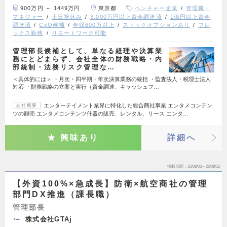
900万円 ～ 1449万円
東京都
ベンチャー企業
管理職・
マネジャー
土日祝休み
3,000万円以上資金調達済
1億円以上資金
調達済
CxO候補
年収600万以上
ストックオプションあり
フレ
ックス勤務
リモートワーク可能
管理部長候補として、単なる経理や決算業
務にとどまらず、会社全体の財務戦略・内
部統制・法務リスク管理な…
＜具体的には＞ ・月次・四半期・年次決算業務の統括 ・監査法人・税理士法人
対応 ・財務戦略の立案と実行（資金調達、キャッシュフ…
エンターテイメント業界に特化した総合商社事業 エンタメコンテン
会社概要
ツの卸売 エンタメコンテンツ什器の販売、レンタル、リース エンタ…
興味あり
詳細へ
掲載期間
26/08/03～26/08/16
【外資100%×急成長】防衛×航空商社の管理
部門DX推進（課長職）
管理部長
株式会社GTAj