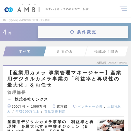
若手ハイキャリアのスカウト転職
商社（その他）の管理部長の転職・求人情報
4
条件変更
件
すべて
新着のみ
掲載終了間近
掲載期間
26/08/06～26/08/19
【産業用カメラ 事業管理マネージャー】産業
用デジタルカメラ事業の「利益率と再現性の
最大化」をお任せ
管理部長
株式会社リンクス
800万円 ～ 1099万円
東京都
ベンチャー企業
土日祝休
み
年収600万以上
育児支援制度
産業用デジタルカメラ事業の「利益率と再
現性」を最大化する中核ポジション（B