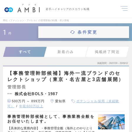
若手ハイキャリアのスカウト転職
商社（ファッション・アパレル）の管理部長の転職・求人情報
1
条件変更
件
すべて
新着のみ
掲載終了間近
掲載期間
26/07/30～26/08/12
【事務管理幹部候補】海外一流ブランドのセ
レクトショップ（東京・名古屋と3店舗展開）
管理部長
株式会社BOLS・1987
500万円 ～ 899万円
愛知県
ポテンシャル採用（未経験
可）
年収600万以上
事務管理幹部候補として、事務業務全般を
お任せいたします。
【具体的な業務内容】 ・事務管理全般（海外とのやりとり