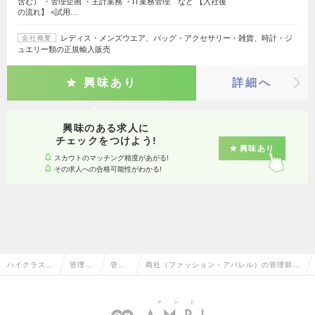
含む） ・管理企画 ・主計業務 ・IT業務管理 など 【入社後
の流れ】 <試用…
レディス・メンズウエア、バッグ・アクセサリー・雑貨、時計・ジ
会社概要
ュエリー類の正規輸入販売
興味あり
詳細へ
興味のある求人に
チェックをつけよう!
興味あり
スカウトのマッチング精度があがる!
その求人への合格可能性がわかる!
ハイクラス求
管理部
管理
商社（ファッション・アパレル）の管理部長
人TOP
門系
部長
の転職・求人情報一覧